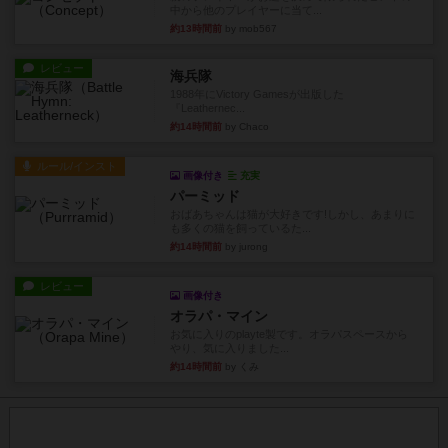
中から他のプレイヤーに当て...
約13時間前
by mob567
レビュー
海兵隊
1988年にVictory Gamesが出版した
『Leathernec...
約14時間前
by Chaco
ルール/インスト
画像付き
充実
パーミッド
おばあちゃんは猫が大好きです!しかし、あまりに
も多くの猫を飼っているた...
約14時間前
by jurong
レビュー
画像付き
オラパ・マイン
お気に入りのplayte製です。オラパスペースから
やり、気に入りました...
約14時間前
by くみ