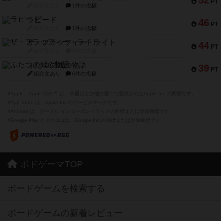
52
PT
紹介文なし
1件の投稿
ラピード
46
PT
紹介文なし
1件の投稿
ザ・フラッフィー・ライト
44
PT
紹介文なし
0件の投稿
ふたつの城の物語
39
PT
紹介文あり
6件の投稿
※Apple、Apple のロゴ は、米国および他の国々で登録されたApple Inc.の商標です。
※App Store は、Apple Inc.のサービスマークです。
※Android は、グーグル インコーポレイテッドの商標または登録商標です。
※Google Play とそのロゴは、Google Inc.の商標または登録商標です。
ボドゲーマTOP
ボードゲームを検索する
ボードゲームの新着レビュー