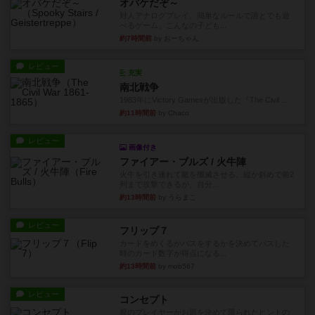
オバケだぞ～
対人アナログプレイ。簡単なルールで誰とでも遊
べるゲーム。こんなの子ども...
約7時間前
by おーちゃん
レビュー
充実
南北戦争
1983年にVictory Gamesが出版した『The Civil ...
約11時間前
by Chaco
レビュー
画像付き
ファイアー・ブルズ / 火牛陣
火牛を引き連れて敵を殲滅させる。縦か斜めで前2
列まで攻撃できるが、自分...
約13時間前
by うらまこ
レビュー
フリップ７
カードをめくるかパスをするかを決めてパスした
時のカード数字が得点になる...
約13時間前
by mob567
レビュー
コンセプト
親のプレイヤーがお題を決めて限られたヒントの