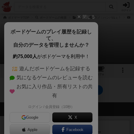
ログイン
閉じる
ボドゲーマTOP
ボードゲームの検索
ウノ
ウノ：ハンパねぇ！
ボードゲームのプレイ履歴を記録し
て、
ウノ：ハンパねぇ！
自分のデータを管理しませんか？
0件の動画
約75,000人
がボドゲーマを利用中！
遊んだボードゲームを記録する
1
4
17
トップ
画像
動画
レビュー
カフェ
気になるゲームのレビューを読む
お気に入り作品・所有リストの共
ウノ：ハンパねぇ！のトップに戻る
有
ログイン / 会員登録（10秒）
会員の新しい投稿
Google
X
レビュー
充実
Apple
Facebook
アンダー・ザ・テーブラー