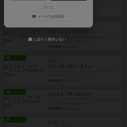
笑えるバカゲームを集めているライトゲーマーと
または
してのレビューです。正体隠...
22分前
by toyota
メールで会員登録
レビュー
充実
ワン・トゥ・ファイブ
とにかくお手軽にすき間時間をうめるゲームとし
しばらく表示しない
て重宝するゲームです。いわ...
約2時間前
by nabekoh
レビュー
充実
エコーズ・オブ・タイム
カードゲームにファイナルファンタジーのアクテ
ィブタイムバトル（もしくは...
約6時間前
by ジェイとと
レビュー
シャット・ザ・ボックス
とてもシンプルなダイスゲーム。2つのダイスを振
って、出目の合計を自分の...
約6時間前
by OSAっち
レビュー
充実