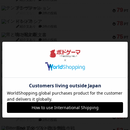
テンプテーション
79
PT
紹介文なし
2件の投稿
インドネシア
78
PT
紹介文あり
2件の投稿
宵と暁の呪文書
75
PT
紹介文あり
8件の投稿
リスボン・トラム 28
73
PT
紹介文あり
9件の投稿
アマナイト
73
PT
紹介文なし
1件の投稿
ブラヴェスト
66
PT
紹介文なし
1件の投稿
スペクタキュラー
60
PT
紹介文なし
1件の投稿
スモールワールド
59
PT
紹介文あり
13件の投稿
ギャンブラー
58
PT
紹介文なし
2件の投稿
Bitter End ブタペスト救出作戦