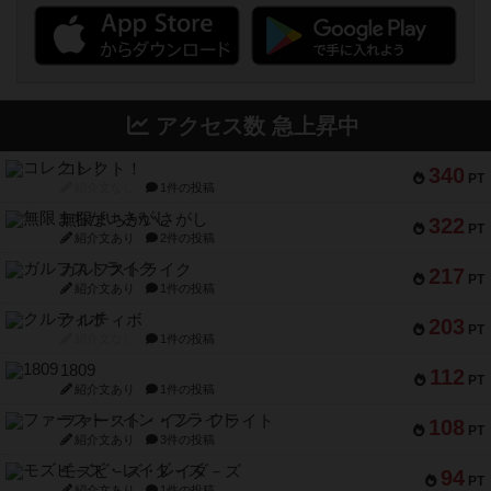
アクセス数 急上昇中
コレクト！
340
PT
紹介文なし
1件の投稿
無限まちがいさがし
322
PT
紹介文あり
2件の投稿
ガルフストライク
217
PT
紹介文あり
1件の投稿
クルティボ
203
PT
紹介文なし
1件の投稿
1809
112
PT
紹介文あり
1件の投稿
ファースト・イン・フライト
108
PT
紹介文あり
3件の投稿
モズビ－ズ・レイダ－ズ
94
PT
紹介文あり
1件の投稿