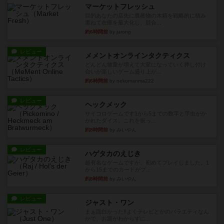
マーケットフレッシュ
目的あなたの店先に農産物の木箱を戦略的に積み
重ねて在庫を最大化し、競合...
約6時間前
by jurong
レビュー
メメントオンラインタクティクス
どんどん物量が増えて大変になっていく押し付け
合いが楽しいゲーム盛り上が...
約6時間前
by nekomanma222
レビュー
ヘックメック
サイコロゲームです1から5までの数字と芋虫がか
かれたダイス。これを振っ...
約8時間前
by みいやん
レビュー
ハゲタカのえじき
超有名なゲームですが、初めてプレイしました。1
から15までのカードがプ...
約8時間前
by みいやん
レビュー
ジャスト・ワン
まぁ面白かった‼️よくテレビとかのバラエティなん
かで、お題がわからずに...