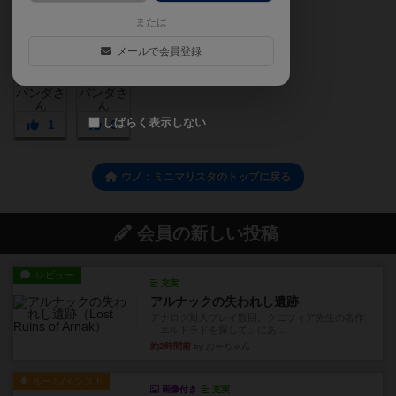
または
メールで会員登録
しばらく表示しない
1
0
ウノ：ミニマリスタのトップに戻る
会員の新しい投稿
レビュー
充実
アルナックの失われし遺跡
アナログ対人プレイ数回。クニツィア先生の名作
「エルドラドを探して」にあ...
約2時間前
by おーちゃん
ルール/インスト
画像付き
充実