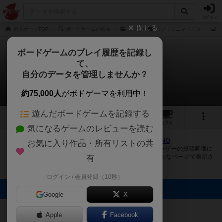
ログイン
閉じる
ボドゲーマTOP
ボードゲームの検索
ウノ
ウノ：ミニマリスタ
ボードゲームのプレイ履歴を記録し
て、
ウノ：ミニマリスタ
自分のデータを管理しませんか？
2件の画像
約75,000人
がボドゲーマを利用中！
遊んだボードゲームを記録する
2
3
7
トップ
画像
動画
レビュー
カフェ
気になるゲームのレビューを読む
ボドゲーマにログインすると、
「ウノ：ミニマリスタ（UNO
お気に入り作品・所有リストの共
Minimalista）」
の画像をアップロード出来たり、他のユーザーの投稿画像に
評価を付けることができます。また、トップ6の画像は様々なページで表示さ
有
れます。
ログイン / 会員登録（10秒）
トップに表示される画像
Google
X
カラフルパンダ
カラフルパンダ
Apple
Facebook