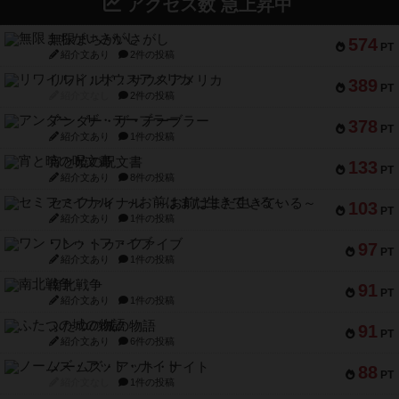
アクセス数 急上昇中
無限まちがいさがし
574
PT
紹介文あり
2件の投稿
リワイルド：サウスアメリカ
389
PT
紹介文なし
2件の投稿
アンダー・ザ・テーブラー
378
PT
紹介文あり
1件の投稿
宵と暁の呪文書
133
PT
紹介文あり
8件の投稿
セミファイナル ～お前はまだ生きている～
103
PT
紹介文あり
1件の投稿
ワン・トゥ・ファイブ
97
PT
紹介文あり
1件の投稿
南北戦争
91
PT
紹介文あり
1件の投稿
ふたつの城の物語
91
PT
紹介文あり
6件の投稿
ノームズ・アット・ナイト
88
PT
紹介文なし
1件の投稿