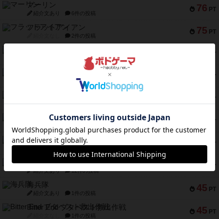
マーリン
76
PT
紹介文あり
6件の投稿
フラットアイアン
75
PT
紹介文なし
2件の投稿
トランスオリエント・エクスプレス
70
PT
紹介文なし
1件の投稿
アンブッシュ！：ムーブアウト！
59
PT
紹介文あり
1件の投稿
キャプテン・フリップ：イスラ・ボンバ
51
PT
紹介文なし
2件の投稿
ガルフストライク
46
PT
紹介文あり
1件の投稿
エコーズ・オブ・タイム
45
PT
紹介文なし
8件の投稿
スカルキング
45
PT
紹介文あり
12件の投稿
海兵隊
45
PT
紹介文あり
1件の投稿
Bitter End ブタペスト救出作戦
45
PT
紹介文なし
1件の投稿