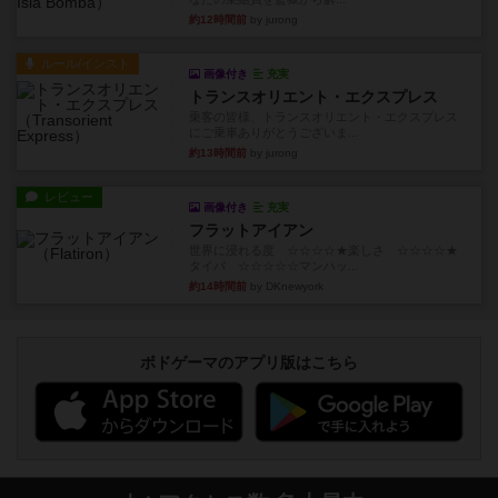
約12時間前
by jurong
ルール/インスト
画像付き
充実
トランスオリエント・エクスプレス
乗客の皆様、トランスオリエント・エクスプレス
にご乗車ありがとうございま...
約13時間前
by jurong
レビュー
画像付き
充実
フラットアイアン
世界に浸れる度 ☆☆☆☆★楽しさ ☆☆☆☆★
タイパ ☆☆☆☆☆マンハッ...
約14時間前
by DKnewyork
ボドゲーマのアプリ版はこちら