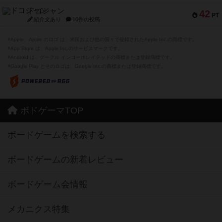
ドコジャン
42
PT
紹介文あり
10件の投稿
※Apple、Apple のロゴ は、米国および他の国々で登録されたApple Inc.の商標です。
※App Store は、Apple Inc.のサービスマークです。
※Android は、グーグル インコーポレイテッドの商標または登録商標です。
※Google Play とそのロゴは、Google Inc.の商標または登録商標です。
ボドゲーマTOP
ボードゲームを検索する
ボードゲームの新着レビュー
ボードゲーム会情報
メカニクス特集