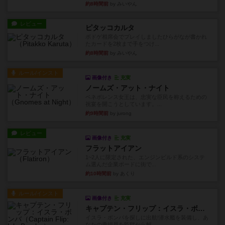
約8時間前
by みいやん
レビュー
ピタッコカルタ
ボドゲ相席会でプレイしましたひらがなが書かれ
たカードを2枚まで手をつけ...
約8時間前
by みいやん
ルール/インスト
画像付き
充実
ノームズ・アット・ナイト
ベネボレンス女王は、忠実な臣民を称えるための
祝宴を開こうとしています。...
約9時間前
by jurong
レビュー
画像付き
充実
フラットアイアン
1~2人に限定された、エンジンビルド系のシステ
ム選んだ企業ボードに街で...
約10時間前
by あくり
ルール/インスト
画像付き
充実
キャプテン・フリップ：イスラ・ボンバ
イスラ・ボンバを探しに出航!潜水艦を装備し、あ
なたの乗組員を監獄から解...