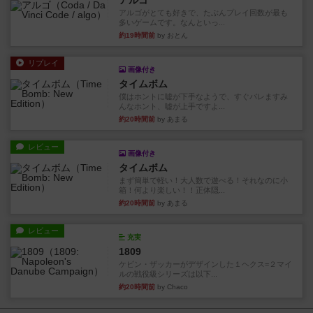
アルゴ
アルゴがとても好きで、たぶんプレイ回数が最も
多いゲームです。なんといっ...
約19時間前
by おとん
リプレイ
画像付き
タイムボム
僕はホントに嘘が下手なようで、すぐバレますみ
んなホント、嘘が上手ですよ...
約20時間前
by あまる
レビュー
画像付き
タイムボム
まず簡単で軽い！大人数で遊べる！それなのに小
箱！何より楽しい！！正体隠...
約20時間前
by あまる
レビュー
充実
1809
ケビン・ザッカーがデザインした１ヘクス=２マイ
ルの戦役級シリーズは以下...
約20時間前
by Chaco