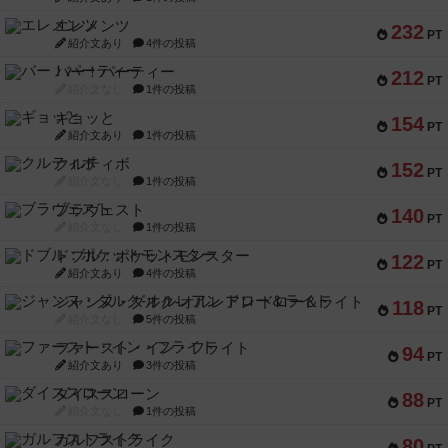
エレメンツ
232
PT
紹介文あり
4件の投稿
バー！パーティー
212
PT
紹介文なし
1件の投稿
ギョッと
154
PT
紹介文あり
1件の投稿
クルティボ
152
PT
紹介文なし
1件の投稿
ブラヴェスト
140
PT
紹介文なし
1件の投稿
ドブル：ポケットモンスター
122
PT
紹介文あり
4件の投稿
ジャンヌ・ダルク-オルレアン ドロー＆ライト
118
PT
紹介文なし
5件の投稿
ファースト・イン・フライト
94
PT
紹介文あり
3件の投稿
ダイススローン
88
PT
紹介文なし
1件の投稿
ガルフストライク
80