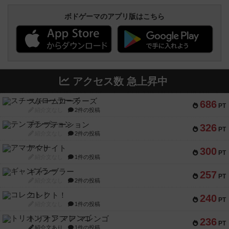
ボドゲーマのアプリ版はこちら
アクセス数 急上昇中
スチームローラーズ
686
PT
紹介文なし
2件の投稿
テンプテーション
326
PT
紹介文なし
2件の投稿
アマナイト
300
PT
紹介文なし
1件の投稿
ギャンブラー
257
PT
紹介文なし
2件の投稿
コレクト！
240
PT
紹介文なし
1件の投稿
トリオンフ ア マレンゴ
236
PT
紹介文あり
1件の投稿