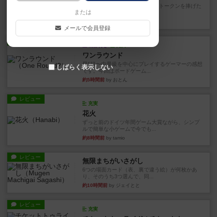
4/5点呪文を修得したり使い魔にトークンを捧げた
または
りして得点を増やしてい...
約1時間前
by ワタル
メールで会員登録
レビュー
画像付き
充実
ワンラウンド
星5軽〜中量級を中心にプレイするゲーマーの感想
しばらく表示しない
です。今回はボードゲーム...
約5時間前
by おとん
レビュー
充実
花火
ずっと前のドイツ年間ゲーム大賞ながら、シンプ
ルで簡単な小ゲームで今でも...
約8時間前
by tamio
レビュー
無限まちがいさがし
6つの場面カード（表、裏で違う絵）が何枚かあ
り、そのうち3つ選んで、同...
約10時間前
by ジェイとと
レビュー
充実