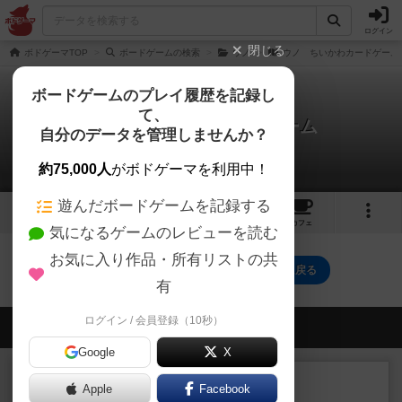
ログイン
閉じる
ボドゲーマTOP
ボードゲームの検索
ウノ
ウノ ちいかわカードゲーム
ボードゲームのプレイ履歴を記録し
て、
ウノ ちいかわカードゲーム
自分のデータを管理しませんか？
0件のリプレイ日記
約75,000人
がボドゲーマを利用中！
遊んだボードゲームを記録する
4
3
トップ
画像
動画
レビュー
カフェ
気になるゲームのレビューを読む
お気に入り作品・所有リストの共
ウノ ちいかわカードゲームのトップに戻る
有
ログイン / 会員登録（10秒）
会員の新しい投稿
Google
X
レビュー
充実
Apple
Facebook
宵と暁の呪文書