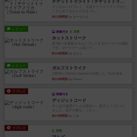
チケットトゥライド / チケットトゥライドアメリカ
デジタルソロプレイ。元祖チケライ？マップがた
くさん出てるからどれをプレ...
約12時間前
by おーちゃん
レビュー
画像付き
充実
ホットストリーク
星7軽〜中量級を中心にプレイするゲーマーの感想
です。ボードゲーム会にて...
約18時間前
by おとん
レビュー
ガルフストライク
1983年にVictory Gamesが出版した『Gulf Strik...
約19時間前
by Chaco
リプレイ
画像付き
ディジットコード
やっぱり論理ゲームは面白い。息子とリプレイし
ました。息子の勝ち。これリ...
約19時間前
by くみ
リプレイ
充実