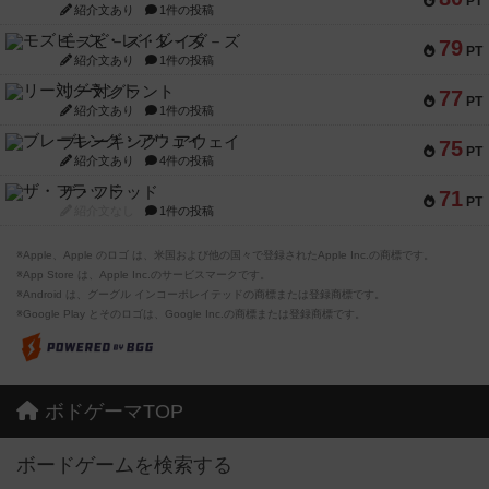
PT
紹介文あり
1件の投稿
モズビ－ズ・レイダ－ズ
79
PT
紹介文あり
1件の投稿
リー対グラント
77
PT
紹介文あり
1件の投稿
ブレーキング・アウェイ
75
PT
紹介文あり
4件の投稿
ザ・フラッド
71
PT
紹介文なし
1件の投稿
※Apple、Apple のロゴ は、米国および他の国々で登録されたApple Inc.の商標です。
※App Store は、Apple Inc.のサービスマークです。
※Android は、グーグル インコーポレイテッドの商標または登録商標です。
※Google Play とそのロゴは、Google Inc.の商標または登録商標です。
ボドゲーマTOP
ボードゲームを検索する