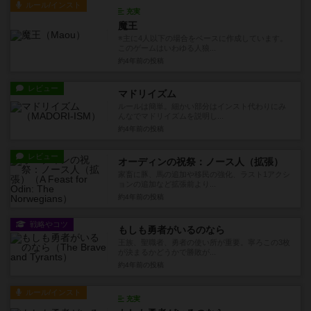
ルール/インスト
充実
魔王
※主に4人以下の場合をベースに作成しています。
このゲームはいわゆる人狼...
約4年前
の投稿
レビュー
マドリイズム
ルールは簡単。細かい部分はインスト代わりにみ
んなでマドリイズムを説明し...
約4年前
の投稿
レビュー
オーディンの祝祭：ノース人（拡張）
家畜に豚、馬の追加や移民の強化、ラスト1アクシ
ョンの追加など拡張前より...
約4年前
の投稿
戦略やコツ
もしも勇者がいるのなら
王族、聖職者、勇者の使い所が重要。寧ろこの3枚
が決まるかどうかで勝敗が...
約4年前
の投稿
ルール/インスト
充実