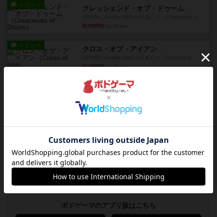
レビュー
クレッシェンド・オブ・ドゥーム
1980年にAvalon Hill社が出版した『Crescendo o...
約2時間前
by Chaco
レビュー
クロス・オブ・アイアン
1978年にAvalon Hill社が出版した『Cross of Ir...
約2時間前
by Chaco
レビュー
スコードリーダー / 戦闘指揮官
1977年にAvalon Hill社が出版した、通称パープル
ボックスと...
約2時間前
by Chaco
レビュー
充実
コンテナ
【ざっくりレビュー】2026年新版、いくつかのル
ールが追加された。追加...
約3時間前
by Juin-Zuo Lin
ボドゲーマのアプリ版はこちら