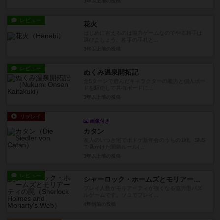
3年以上前
の投稿
レビュー
花火
はじめに言えるのは協力ゲームなのでやる相手は
選びましょう。相手の手札と...
3年以上前
の投稿
レビュー
ぬくみ温泉開拓記
全5ターンで選んだキャラクターの能力と個人ボー
ドを駆使して共有ボードに...
3年以上前
の投稿
リプレイ
画像付き
カタン
友人のいつき宅でボドゲ新年会のうちの1戦。SNS
で見かけた闇鍋ルール(...
3年以上前
の投稿
レビュー
シャーロック・ホームズとモリアーティの罠
プレイ人数がモリアーティが強くなる協力型パズ
ルゲームです。ソロでプレイ...
4年弱前
の投稿