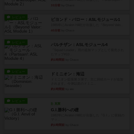
33分前
by Chaco
レビュー
ビヨンド・バロー：ASLモジュール1
1985年にAvalon Hill社が出版した『Beyond Valo...
40分前
by Chaco
レビュー
パルチザン：ASLモジュール4
『Squad Leader』用の追加マップとして発売され
たマップ#10...
約1時間前
by Chaco
レビュー
ドミニオン：海辺
ドミニオン拡張第３弾で、主に持続カードが追加
されます。今弾以前のドミニ...
約1時間前
by aki
レビュー
充実
G.I.勝利への礎
1982年にAvalon Hill社が出版した『G.I.』に収録の
マッ...
約1時間前
by Chaco