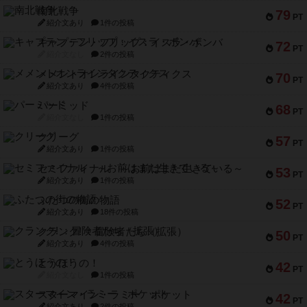
南北戦争
79
PT
紹介文あり
1件の投稿
キャプテン・フリップ：イスラ・ボンバ
72
PT
紹介文なし
2件の投稿
メメントオンラインタクティクス
70
PT
紹介文あり
4件の投稿
パーミッド
68
PT
紹介文なし
1件の投稿
クリーグ
57
PT
紹介文あり
1件の投稿
セミファイナル ～お前はまだ生きている～
53
PT
紹介文あり
1件の投稿
ふたつの街の物語
52
PT
紹介文あり
18件の投稿
クランク! ：冒険者たち（拡張）
50
PT
紹介文あり
4件の投稿
とうほうの！
42
PT
紹介文なし
1件の投稿
スターマイン・ラミー ポケット
42
PT
紹介文あり
2件の投稿