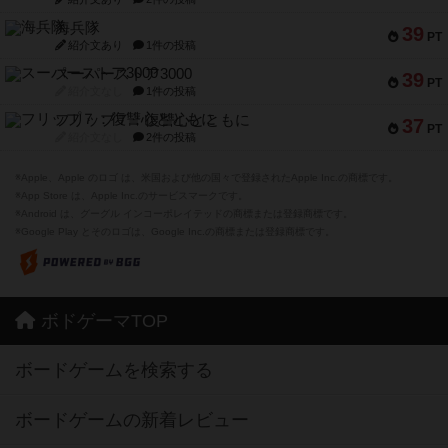
海兵隊
39
PT
紹介文あり
1件の投稿
スーパーストア3000
39
PT
紹介文なし
1件の投稿
フリップ７：復讐心とともに
37
PT
紹介文なし
2件の投稿
※Apple、Apple のロゴ は、米国および他の国々で登録されたApple Inc.の商標です。
※App Store は、Apple Inc.のサービスマークです。
※Android は、グーグル インコーポレイテッドの商標または登録商標です。
※Google Play とそのロゴは、Google Inc.の商標または登録商標です。
ボドゲーマTOP
ボードゲームを検索する
ボードゲームの新着レビュー