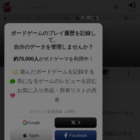
ログイン
閉じる
ボドゲーマTOP
ボードゲームの検索
ウノ
ウノ アタック
レビュ
ボードゲームのプレイ履歴を記録し
て、
ウノ アタック
自分のデータを管理しませんか？
きょんきちさんのレビュー
約75,000人
がボドゲーマを利用中！
遊んだボードゲームを記録する
2
5
20
トップ
画像
動画
レビュー
カフェ
気になるゲームのレビューを読む
お気に入り作品・所有リストの共
81名
0名
0
4年以上前
有
ログイン / 会員登録（10秒）
ウノのドローの代わりにボタンを押すと確率でカードがと
びだします。
Google
X
出なければラッキーですが出るときは一気に5枚以上吐き
Apple
Facebook