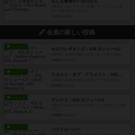
もしも勇者がいるのなら
●基本ルール・ゲームの準備1.プレイヤーには各
1〜7の数字の入ったカー...
約4年前
の投稿
会員の新しい投稿
レビュー
ホロウレギオンズ：ASLモジュール7
1989年にAvalon Hill社が出版した『Hollow Legi...
18分前
by Chaco
レビュー
ウエスト・オブ・アラメイン：ASLモジュール5
1988年にAvalon Hill社が出版した『West of Ala...
25分前
by Chaco
レビュー
ヤンクス：ASLモジュール3
1987年にAvalon Hill社が出版した『Yanks』に付属
のマ...
33分前
by Chaco
レビュー
パラトルーパー
1986年にAvalon Hill社が出版した『Paratrooper...