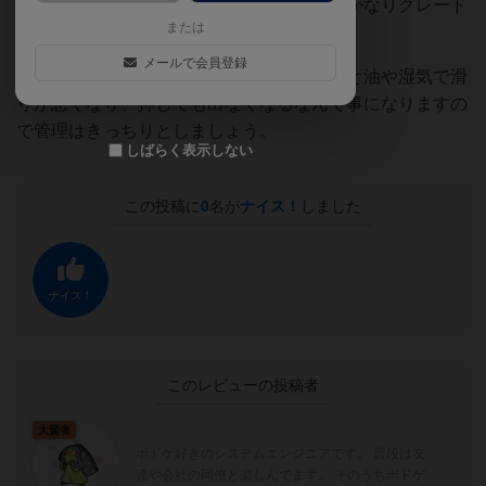
出されることもあるので運要素が従来よりかなりグレード
または
アップしています。
メールで会員登録
ただ、カードは従来同様紙なので長く遊ぶと油や湿気で滑
りが悪くなり、押しても出なくなるなんて事になりますの
で管理はきっちりとしましょう。
しばらく表示しない
この投稿に
0
名が
ナイス！
しました
ナイス！
このレビューの投稿者
大賢者
ボドゲ好きのシステムエンジニアです。 普段は友
達や会社の同僚と楽しんでます。 そのうちボドゲ