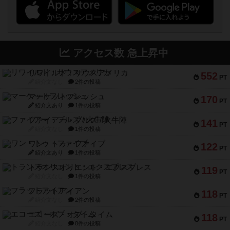
アクセス数 急上昇中
リワイルド：サウスアメリカ
552
PT
紹介文なし
2件の投稿
マーケットフレッシュ
170
PT
紹介文あり
1件の投稿
ファイアー・ブルズ / 火牛陣
141
PT
紹介文なし
1件の投稿
ワン・トゥ・ファイブ
122
PT
紹介文あり
1件の投稿
トランスオリエント・エクスプレス
119
PT
紹介文なし
1件の投稿
フラットアイアン
118
PT
紹介文なし
2件の投稿
エコーズ・オブ・タイム
118
PT
紹介文なし
8件の投稿