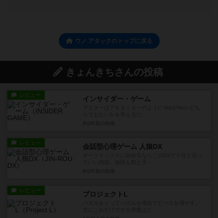
ウノ アタックのトップに戻る
きょんきちさんの投稿
レビュー
インサイダー・ゲーム
マスターはアキネイターのようにYesかNoかどち
らでもないかを答えるだ...
約3年前
の投稿
レビュー
会話型心理ゲーム 人狼DX
オーソドックスに始めるならこのDXで十分と言っ
ていい内容。値段も割と手...
約3年前
の投稿
レビュー
プロジェクトL
パズルをとってパズルを埋めてピースを増やす。
主にこれだけですが序盤はピ...