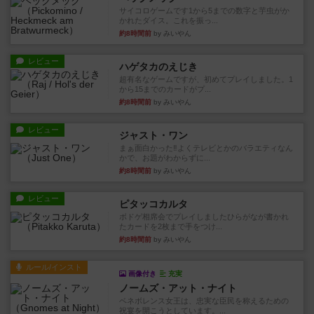
サイコロゲームです1から5までの数字と芋虫がか
かれたダイス。これを振っ...
約8時間前
by みいやん
レビュー
ハゲタカのえじき
超有名なゲームですが、初めてプレイしました。1
から15までのカードがプ...
約8時間前
by みいやん
レビュー
ジャスト・ワン
まぁ面白かった‼️よくテレビとかのバラエティなん
かで、お題がわからずに...
約8時間前
by みいやん
レビュー
ピタッコカルタ
ボドゲ相席会でプレイしましたひらがなが書かれ
たカードを2枚まで手をつけ...
約8時間前
by みいやん
ルール/インスト
画像付き
充実
ノームズ・アット・ナイト
ベネボレンス女王は、忠実な臣民を称えるための
祝宴を開こうとしています。...