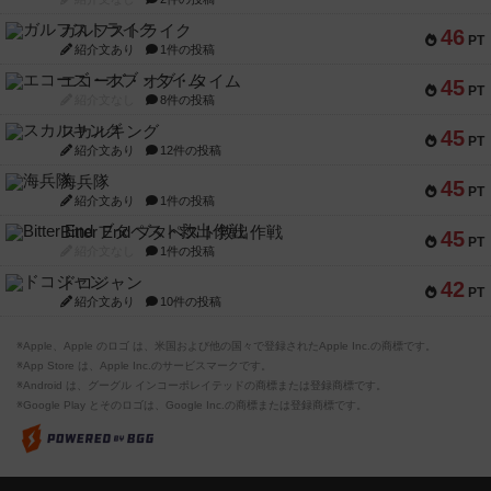
ガルフストライク
46
PT
紹介文あり
1件の投稿
エコーズ・オブ・タイム
45
PT
紹介文なし
8件の投稿
スカルキング
45
PT
紹介文あり
12件の投稿
海兵隊
45
PT
紹介文あり
1件の投稿
Bitter End ブタペスト救出作戦
45
PT
紹介文なし
1件の投稿
ドコジャン
42
PT
紹介文あり
10件の投稿
※Apple、Apple のロゴ は、米国および他の国々で登録されたApple Inc.の商標です。
※App Store は、Apple Inc.のサービスマークです。
※Android は、グーグル インコーポレイテッドの商標または登録商標です。
※Google Play とそのロゴは、Google Inc.の商標または登録商標です。