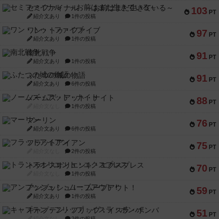
セミファイナル ～お前はまだ生きている～
103
PT
紹介文あり
1件の投稿
ワン・トゥ・ファイブ
97
PT
紹介文あり
1件の投稿
南北戦争
91
PT
紹介文あり
1件の投稿
ふたつの城の物語
91
PT
紹介文あり
6件の投稿
ノームズ・アット・ナイト
88
PT
紹介文なし
1件の投稿
マーリン
76
PT
紹介文あり
6件の投稿
フラットアイアン
75
PT
紹介文なし
2件の投稿
トランスオリエント・エクスプレス
70
PT
紹介文なし
1件の投稿
アンブッシュ！：ムーブアウト！
59
PT
紹介文あり
1件の投稿
キャプテン・フリップ：イスラ・ボンバ
51
PT
紹介文なし
2件の投稿