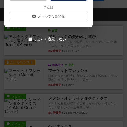
または
会員の新しい投稿
メールで会員登録
レビュー
充実
アルナックの失われし遺跡
しばらく表示しない
アナログ対人プレイ数回。クニツィア先生の名作
「エルドラドを探して」にあ...
約2時間前
by おーちゃん
ルール/インスト
画像付き
充実
マーケットフレッシュ
目的あなたの店先に農産物の木箱を戦略的に積み
重ねて在庫を最大化し、競合...
約6時間前
by jurong
レビュー
メメントオンラインタクティクス
どんどん物量が増えて大変になっていく押し付け
合いが楽しいゲーム盛り上が...
約7時間前
by nekomanma222
レビュー
ヘックメック