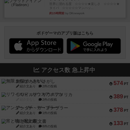
世界に浸れる度 ☆☆☆☆★楽しさ ☆☆☆☆★
タイパ ☆☆☆☆☆マンハッ...
約15時間前
by DKnewyork
ボドゲーマのアプリ版はこちら
アクセス数 急上昇中
無限まちがいさがし
574
PT
紹介文あり
2件の投稿
リワイルド：サウスアメリカ
389
PT
紹介文なし
2件の投稿
アンダー・ザ・テーブラー
378
PT
紹介文あり
1件の投稿
宵と暁の呪文書
133
PT
紹介文あり
8件の投稿