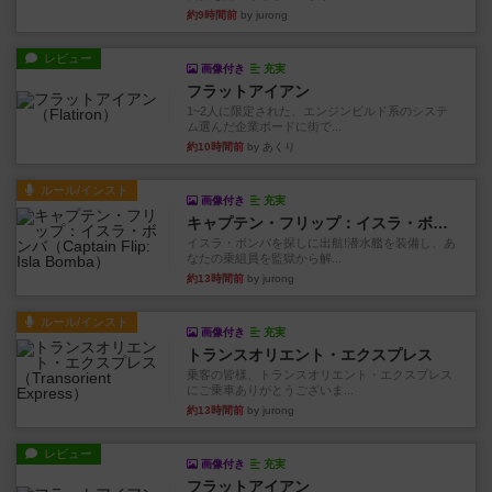
約9時間前
by jurong
レビュー
画像付き
充実
フラットアイアン
1~2人に限定された、エンジンビルド系のシステ
ム選んだ企業ボードに街で...
約10時間前
by あくり
ルール/インスト
画像付き
充実
キャプテン・フリップ：イスラ・ボンバ
イスラ・ボンバを探しに出航!潜水艦を装備し、あ
なたの乗組員を監獄から解...
約13時間前
by jurong
ルール/インスト
画像付き
充実
トランスオリエント・エクスプレス
乗客の皆様、トランスオリエント・エクスプレス
にご乗車ありがとうございま...
約13時間前
by jurong
レビュー
画像付き
充実
フラットアイアン