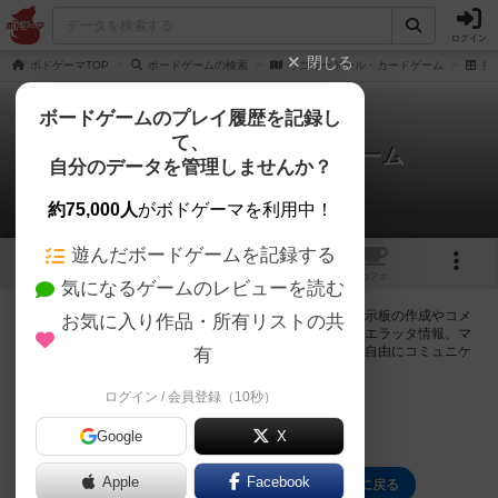
ログイン
閉じる
ボドゲーマTOP
ボードゲームの検索
ウゴリードール・カードゲーム
掲
ボードゲームのプレイ履歴を記録し
て、
ウゴリードール・カードゲーム
自分のデータを管理しませんか？
0件の掲示板
約75,000人
がボドゲーマを利用中！
遊んだボードゲームを記録する
トップ
画像
動画
レビュー
カフェ
気になるゲームのレビューを読む
ログインするとウゴリードール・カードゲームに関する掲示板の作成やコメ
お気に入り作品・所有リストの共
ントの書き込みが出来るようになります。ルールの疑問やエラッタ情報、マ
ニュアルでは判断し辛い曖昧な表記等について会員同士で自由にコミュニケ
有
ーションをとることが出来ます。
ログイン / 会員登録（10秒）
ログイン/無料会員登録
Google
X
Apple
Facebook
ウゴリードール・カードゲームのトップに戻る