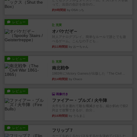
とてもシンプルなダイスゲーム。2つのダイスを振
って、出目の合計を自分の...
約9時間前
by OSAっち
レビュー
充実
オバケだぞ～
対人アナログプレイ。簡単なルールで誰とでも遊
べるゲーム。こんなの子ども...
約11時間前
by おーちゃん
レビュー
充実
南北戦争
1983年にVictory Gamesが出版した『The Civil ...
約14時間前
by Chaco
レビュー
画像付き
ファイアー・ブルズ / 火牛陣
火牛を引き連れて敵を殲滅させる。縦か斜めで前2
列まで攻撃できるが、自分...
約16時間前
by うらまこ
レビュー
フリップ７
カードをめくるかパスをするかを決めてパスした