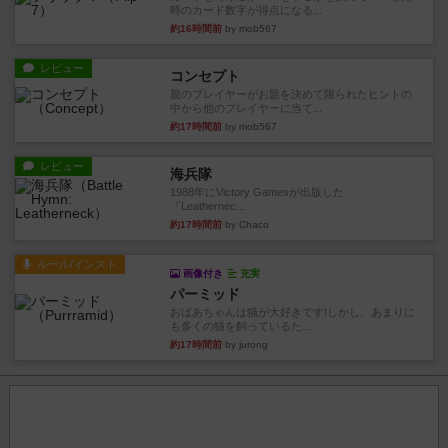
時のカード数字が得点になる...
約16時間前
by mob567
レビュー
コンセプト
親のプレイヤーがお題を決めて限られたヒントの
中から他のプレイヤーに当て...
約17時間前
by mob567
レビュー
海兵隊
1988年にVictory Gamesが出版した
『Leathernec...
約17時間前
by Chaco
ルール/インスト
画像付き
充実
パーミッド
おばあちゃんは猫が大好きです!しかし、あまりに
も多くの猫を飼っているた...
約17時間前
by jurong