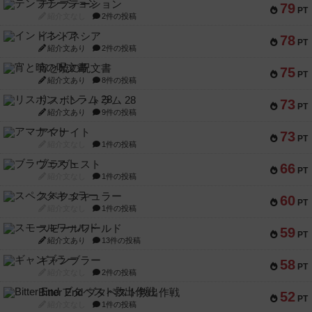
テンプテーション
79
PT
紹介文なし
2件の投稿
インドネシア
78
PT
紹介文あり
2件の投稿
宵と暁の呪文書
75
PT
紹介文あり
8件の投稿
リスボン・トラム 28
73
PT
紹介文あり
9件の投稿
アマナイト
73
PT
紹介文なし
1件の投稿
ブラヴェスト
66
PT
紹介文なし
1件の投稿
スペクタキュラー
60
PT
紹介文なし
1件の投稿
スモールワールド
59
PT
紹介文あり
13件の投稿
ギャンブラー
58
PT
紹介文なし
2件の投稿
Bitter End ブタペスト救出作戦
52
PT
紹介文なし
1件の投稿