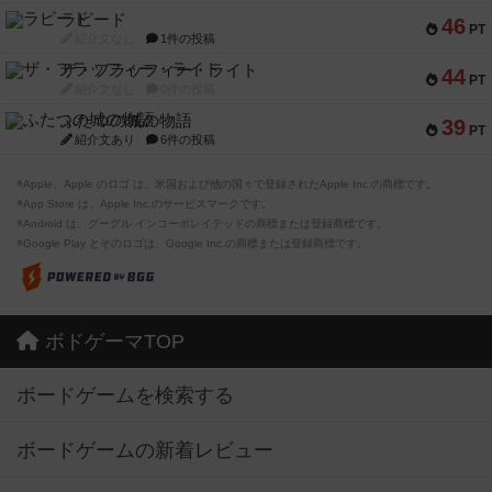
ラピード
46
PT
紹介文なし
1件の投稿
ザ・フラッフィー・ライト
44
PT
紹介文なし
0件の投稿
ふたつの城の物語
39
PT
紹介文あり
6件の投稿
※Apple、Apple のロゴ は、米国および他の国々で登録されたApple Inc.の商標です。
※App Store は、Apple Inc.のサービスマークです。
※Android は、グーグル インコーポレイテッドの商標または登録商標です。
※Google Play とそのロゴは、Google Inc.の商標または登録商標です。
ボドゲーマTOP
ボードゲームを検索する
ボードゲームの新着レビュー