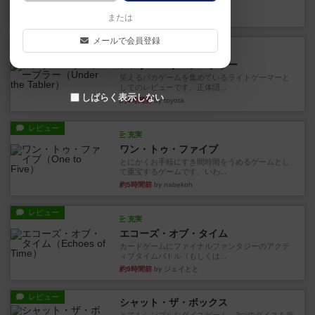
見える状態でカードを教えた...
約1時間前
by mob567
または
メールで会員登録
レビュー
充実
アンダー・ザ・テーブラー
笑えるバカゲームを集めているライトゲーマーと
してのレビューです。正体隠...
しばらく表示しない
約4時間前
by toyota
レビュー
充実
ワン・トゥ・ファイブ
とにかくお手軽にすき間時間をうめるゲームとし
て重宝するゲームです。いわ...
約5時間前
by nabekoh
レビュー
充実
エコーズ・オブ・タイム
カードゲームにファイナルファンタジーのアクテ
ィブタイムバトル（もしくは...
約9時間前
by ジェイとと
レビュー
シャット・ザ・ボックス