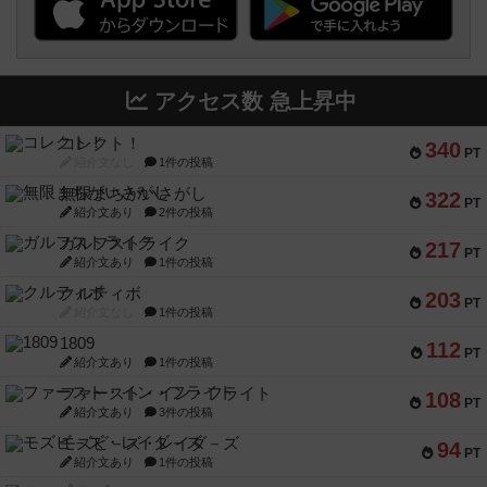
アクセス数 急上昇中
コレクト！
340
PT
紹介文なし
1件の投稿
無限まちがいさがし
322
PT
紹介文あり
2件の投稿
ガルフストライク
217
PT
紹介文あり
1件の投稿
クルティボ
203
PT
紹介文なし
1件の投稿
1809
112
PT
紹介文あり
1件の投稿
ファースト・イン・フライト
108
PT
紹介文あり
3件の投稿
モズビ－ズ・レイダ－ズ
94
PT
紹介文あり
1件の投稿