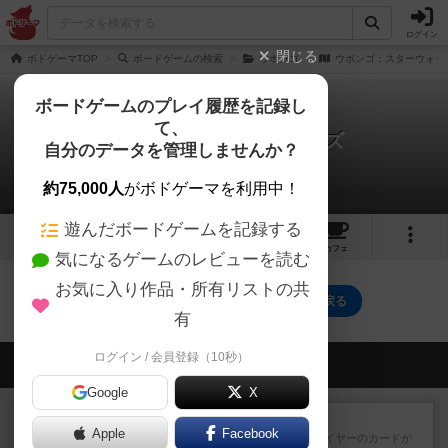
ログイン
閉じる
ボドゲーマTOP
ボードゲームの検索
ウボンゴ
ウボンゴ：スターウォー
ボードゲームのプレイ履歴を記録し
て、
ウボンゴ：スターウォーズ
自分のデータを管理しませんか？
0件のルール/インスト
約75,000人
がボドゲーマを利用中！
遊んだボードゲームを記録する
2
3
トップ
画像
動画
レビュー
カフェ
気になるゲームのレビューを読む
お気に入り作品・所有リストの共
ウボンゴ：スターウォーズのトップに戻る
有
ログイン / 会員登録（10秒）
会員の新しい投稿
Google
X
レビュー
花火：スターマイン
Apple
Facebook
自分のカードは見えず他のプレイヤーのカードが