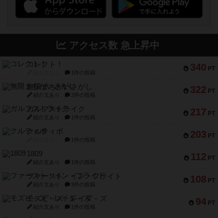
アクセス数 急上昇中
コレクト！
340
PT
紹介文なし
1件の投稿
無限まちがいさがし
322
PT
紹介文あり
2件の投稿
ガルフストライク
217
PT
紹介文あり
1件の投稿
クルティボ
203
PT
紹介文なし
1件の投稿
1809
112
PT
紹介文あり
1件の投稿
ファースト・イン・フライト
108
PT
紹介文あり
3件の投稿
モズビ－ズ・レイダ－ズ
94
PT
紹介文あり
1件の投稿