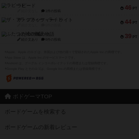
ラピード
46
PT
紹介文なし
1件の投稿
ザ・フラッフィー・ライト
44
PT
紹介文なし
0件の投稿
ふたつの城の物語
39
PT
紹介文あり
6件の投稿
※Apple、Apple のロゴ は、米国および他の国々で登録されたApple Inc.の商標です。
※App Store は、Apple Inc.のサービスマークです。
※Android は、グーグル インコーポレイテッドの商標または登録商標です。
※Google Play とそのロゴは、Google Inc.の商標または登録商標です。
ボドゲーマTOP
ボードゲームを検索する
ボードゲームの新着レビュー