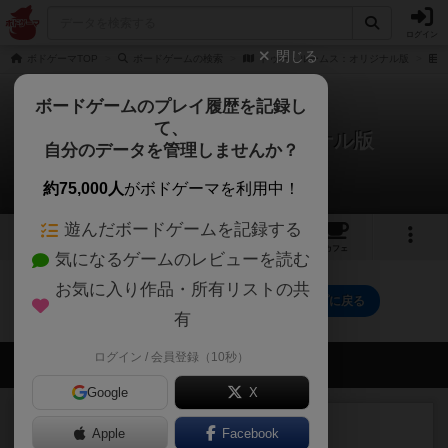
ログイン
閉じる
ボドゲーマTOP
ボードゲームの検索
トゥー・ルームス：オリジナル版
ボードゲームのプレイ履歴を記録し
て、
トゥー・ルームス：オリジナル版
自分のデータを管理しませんか？
0件のルール/インスト
約75,000人
がボドゲーマを利用中！
遊んだボードゲームを記録する
8
3
3
19
トップ
画像
動画
レビュー
カフェ
気になるゲームのレビューを読む
お気に入り作品・所有リストの共
トゥー・ルームス：オリジナル版のトップに戻る
有
ログイン / 会員登録（10秒）
会員の新しい投稿
Google
X
レビュー
充実
Apple
Facebook
ワン・トゥ・ファイブ