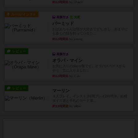
約12時間前
by Chaco
ルール/インスト
画像付き
充実
パーミッド
おばあちゃんは猫が大好きです!しかし、あまりに
も多くの猫を飼っているた...
約12時間前
by jurong
レビュー
画像付き
オラパ・マイン
お気に入りのplayte製です。オラパスペースから
やり、気に入りました...
約12時間前
by くみ
レビュー
マーリン
４人プレイ。インスト1時間プレイ2時間半。結構
ダイス運と手札のカード運...
約13時間前
by oliber