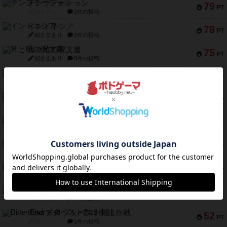
テンプテーション
79
PT
紹介文なし
2件の投稿
インドネシア
78
PT
紹介文あり
2件の投稿
宵と暁の呪文書
75
PT
紹介文あり
8件の投稿
リスボン・トラム 28
73
PT
紹介文あり
9件の投稿
アマナイト
73
PT
紹介文なし
1件の投稿
ブラヴェスト
66
PT
紹介文なし
1件の投稿
スペクタキュラー
60
PT
紹介文なし
1件の投稿
スモールワールド
59
PT
紹介文あり
13件の投稿
ギャンブラー
58
PT
紹介文なし
2件の投稿
Bitter End ブタペスト救出作戦
52
PT
紹介文なし
1件の投稿