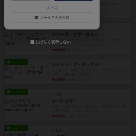
とにかくお手軽にすき間時間をうめるゲームとし
または
て重宝するゲームです。いわ...
9分前
by nabekoh
メールで会員登録
レビュー
充実
エコーズ・オブ・タイム
カードゲームにファイナルファンタジーのアクテ
しばらく表示しない
ィブタイムバトル（もしくは...
約4時間前
by ジェイとと
レビュー
シャット・ザ・ボックス
とてもシンプルなダイスゲーム。2つのダイスを振
って、出目の合計を自分の...
約4時間前
by OSAっち
レビュー
充実
オバケだぞ～
対人アナログプレイ。簡単なルールで誰とでも遊
べるゲーム。こんなの子ども...
約6時間前
by おーちゃん
レビュー
充実