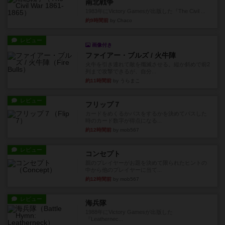
南北戦争
1983年にVictory Gamesが出版した『The Civil ...
約9時間前
by Chaco
レビュー
画像付き
ファイアー・ブルズ / 火牛陣
火牛を引き連れて敵を殲滅させる。縦か斜めで前2
列まで攻撃できるが、自分...
約11時間前
by うらまこ
レビュー
フリップ７
カードをめくるかパスをするかを決めてパスした
時のカード数字が得点になる...
約12時間前
by mob567
レビュー
コンセプト
親のプレイヤーがお題を決めて限られたヒントの
中から他のプレイヤーに当て...
約12時間前
by mob567
レビュー
海兵隊
1988年にVictory Gamesが出版した
『Leathernec...