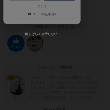
・ネイルしている人は投げ専になっちゃう
または
ただ、余りある面白さです。
メールで会員登録
この投稿に
1
名が
ナイス！
しました
しばらく表示しない
ナイス！
このレビューの投稿者
オーディンの祝祭やりたい欲と毎日戦ってます！
仙人
重ゲー寄りですが、棋士さんみたく先々を読み熟考
する頭が無いので、面白そうなアクションを直観で
やっていくタイプです。 なので中軽量級も好物で
す！ ただ話術スキルが乏しいので人狼系はちょい
コーキ
と苦手です🥺 ゆるふわなプレイで...
シェアする