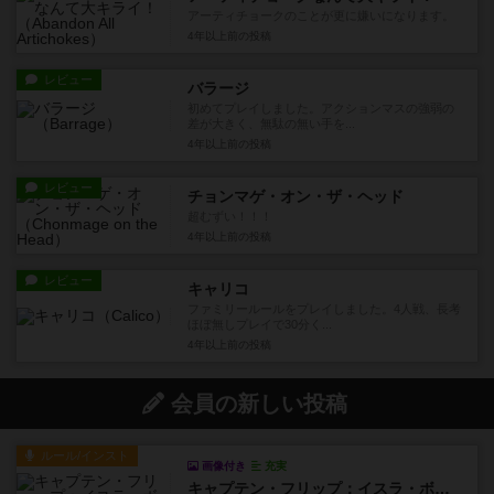
アーティチョークのことが更に嫌いになります。
4年以上前
の投稿
レビュー
バラージ
初めてプレイしました。アクションマスの強弱の
差が大きく、無駄の無い手を...
4年以上前
の投稿
レビュー
チョンマゲ・オン・ザ・ヘッド
超むずい！！！
4年以上前
の投稿
レビュー
キャリコ
ファミリールールをプレイしました。4人戦、長考
ほぼ無しプレイで30分く...
4年以上前
の投稿
会員の新しい投稿
ルール/インスト
画像付き
充実
キャプテン・フリップ：イスラ・ボンバ