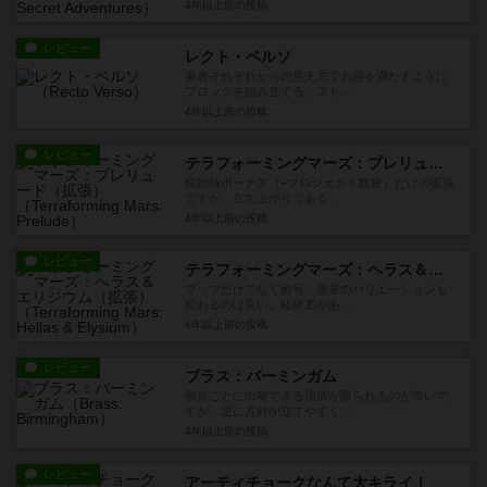
4年以上前
の投稿
レビュー
レクト・ベルソ
裏表それぞれからの見え方でお題を満たすように
ブロックを組み立てる。スト...
4年以上前
の投稿
レビュー
テラフォーミングマーズ：プレリュード（拡張）
開始時ボーナス（+プロジェクト数枚）だけの拡張
ですが、立ち上がりである...
4年以上前
の投稿
レビュー
テラフォーミングマーズ：ヘラス＆エリジウム（拡張）
マップだけでなく称号、褒章のバリエーションも
変わるのは良い。経験差があ...
4年以上前
の投稿
レビュー
ブラス：バーミンガム
物資ごとに出荷できる場所が限られるのが辛いで
すが、逆に方針が立てやすく...
4年以上前
の投稿
レビュー
アーティチョークなんて大キライ！