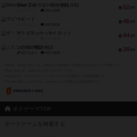
Bitter End ブタペスト救出作戦
52
PT
紹介文なし
1件の投稿
ラピード
46
PT
紹介文なし
1件の投稿
ザ・フラッフィー・ライト
44
PT
紹介文なし
0件の投稿
ふたつの城の物語
39
PT
紹介文あり
6件の投稿
※Apple、Apple のロゴ は、米国および他の国々で登録されたApple Inc.の商標です。
※App Store は、Apple Inc.のサービスマークです。
※Android は、グーグル インコーポレイテッドの商標または登録商標です。
※Google Play とそのロゴは、Google Inc.の商標または登録商標です。
ボドゲーマTOP
ボードゲームを検索する