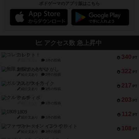
ボドゲーマのアプリ版はこちら
アクセス数 急上昇中
コレクト！
340
PT
紹介文なし
1件の投稿
無限まちがいさがし
322
PT
紹介文あり
2件の投稿
ガルフストライク
217
PT
紹介文あり
1件の投稿
クルティボ
203
PT
紹介文なし
1件の投稿
1809
112
PT
紹介文あり
1件の投稿
ファースト・イン・フライト
108
PT
紹介文あり
3件の投稿