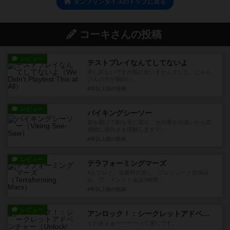
タンブリンダイスのトップに戻る
コーキさんの投稿
レビュー
テストプレイなんてしてないよ
申し訳ないですが肌に合いませんでした。じゃん
けんの方が面白い。
4年以上前
の投稿
レビュー
バイキングシーソー
箱を開けて駒を手に取り、その重さの違いから直
感的に面白さを理解します💡...
4年以上前
の投稿
レビュー
テラフォーミングマーズ
4人プレイ、企業時代無し、プレリュード拡張込
み、で、インスト込み3時間...
4年以上前
の投稿
レビュー
アンロック！：シークレットアドベンチャー
ぐわあぁぁーーーーって感じです。