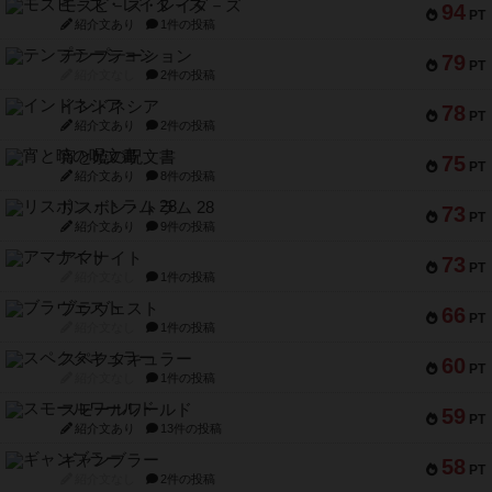
モズビ－ズ・レイダ－ズ
94
PT
紹介文あり
1件の投稿
テンプテーション
79
PT
紹介文なし
2件の投稿
インドネシア
78
PT
紹介文あり
2件の投稿
宵と暁の呪文書
75
PT
紹介文あり
8件の投稿
リスボン・トラム 28
73
PT
紹介文あり
9件の投稿
アマナイト
73
PT
紹介文なし
1件の投稿
ブラヴェスト
66
PT
紹介文なし
1件の投稿
スペクタキュラー
60
PT
紹介文なし
1件の投稿
スモールワールド
59
PT
紹介文あり
13件の投稿
ギャンブラー
58
PT
紹介文なし
2件の投稿