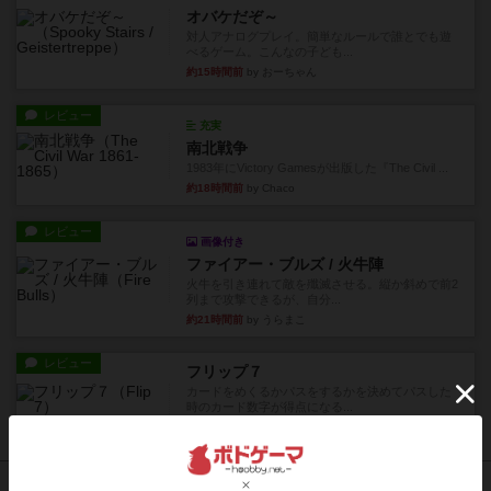
オバケだぞ～
対人アナログプレイ。簡単なルールで誰とでも遊
べるゲーム。こんなの子ども...
約15時間前
by おーちゃん
レビュー
充実
南北戦争
1983年にVictory Gamesが出版した『The Civil ...
約18時間前
by Chaco
レビュー
画像付き
ファイアー・ブルズ / 火牛陣
火牛を引き連れて敵を殲滅させる。縦か斜めで前2
列まで攻撃できるが、自分...
約21時間前
by うらまこ
レビュー
フリップ７
カードをめくるかパスをするかを決めてパスした
時のカード数字が得点になる...
約21時間前
by mob567