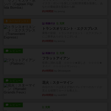
イスラ・ボンバを探しに出航!潜水艦を装備し、あ
なたの乗組員を監獄から解...
約2時間前
by jurong
ルール/インスト
画像付き
充実
トランスオリエント・エクスプレス
乗客の皆様、トランスオリエント・エクスプレス
にご乗車ありがとうございま...
約3時間前
by jurong
レビュー
画像付き
充実
フラットアイアン
世界に浸れる度 ☆☆☆☆★楽しさ ☆☆☆☆★
タイパ ☆☆☆☆☆マンハッ...
約4時間前
by DKnewyork
レビュー
花火：スターマイン
自分のカードは見えず他のプレイヤーのカードが
見える状態でカードを教えた...
約6時間前
by mob567
レビュー
充実