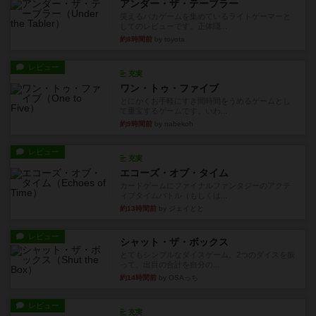
アンダー・ザ・テーブラー
笑えるバカゲームを集めているライトゲーマーと
してのレビューです。正体隠...
約8時間前
by toyota
レビュー
充実
ワン・トゥ・ファイブ
とにかくお手軽にすき間時間をうめるゲームとし
て重宝するゲームです。いわ...
約9時間前
by nabekoh
レビュー
充実
エコーズ・オブ・タイム
カードゲームにファイナルファンタジーのアクテ
ィブタイムバトル（もしくは...
約13時間前
by ジェイとと
レビュー
シャット・ザ・ボックス
とてもシンプルなダイスゲーム。2つのダイスを振
って、出目の合計を自分の...
約14時間前
by OSAっち
レビュー
充実