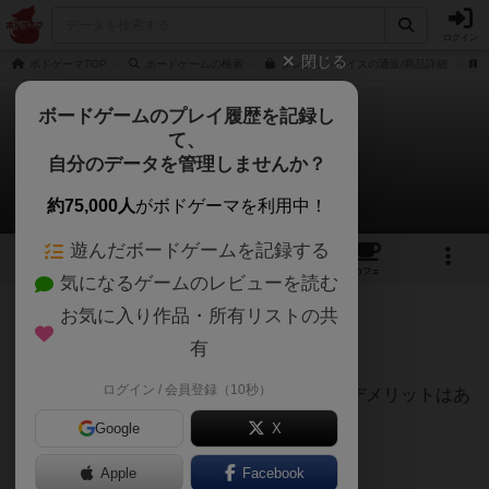
ログイン
閉じる
ボドゲーマTOP
ボードゲームの検索
タンブリンダイスの通販/商品詳細
ボードゲームのプレイ履歴を記録し
て、
タンブリンダイス
自分のデータを管理しませんか？
コーキさんのレビュー
約75,000人
がボドゲーマを利用中！
遊んだボードゲームを記録する
6
2
19
140
トップ
画像
動画
レビュー
カフェ
気になるゲームのレビューを読む
お気に入り作品・所有リストの共
233名
1名
0
4年以上前
有
ログイン / 会員登録（10秒）
ゲーム自体の面白さは見ての通り。以下、デメリットはあ
ります。
Google
X
・サイコロは普通に机の外に飛んでいく
Apple
Facebook
・収納、持ち運びがネック