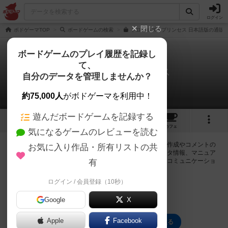
ログイン
閉じる
ボドゲーマTOP
ボードゲームの検索
トロールズ＆プリンセス 日本語版の通販/
ボードゲームのプレイ履歴を記録し
て、
トロールズ＆プリンセス
自分のデータを管理しませんか？
0件の掲示板
約75,000人
がボドゲーマを利用中！
遊んだボードゲームを記録する
1
2
7
トップ
画像
動画
レビュー
カフェ
気になるゲームのレビューを読む
ログインするとトロールズ＆プリンセスに関する掲示板の作成やコメントの
お気に入り作品・所有リストの共
書き込みが出来るようになります。ルールの疑問やエラッタ情報、マニュア
ルでは判断し辛い曖昧な表記等について会員同士で自由にコミュニケーショ
有
ンをとることが出来ます。
ログイン / 会員登録（10秒）
ログイン/無料会員登録
Google
X
Apple
Facebook
トロールズ＆プリンセスのトップに戻る