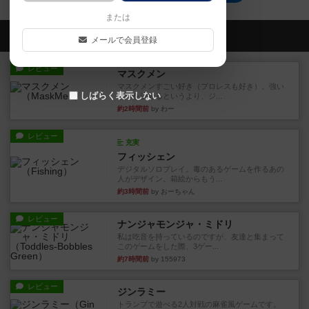
または
会員の新しい投稿
メールで会員登録
レビュー
マスクメン
マスクメンすごい好き（プロレスも好き）。強い
しばらく表示しない
やつを決めるというより、ジ...
約2時間前
by わー
レビュー
充実
フィッシェン
デジタルソロプレイ。毒のあるゲームを作るあの
人がデザイン。箱絵からもう...
約3時間前
by おーちゃん
レビュー
ナンジャモンジャ・ミドリ
私は吃音を持っているのですが、友達と集まって
このゲームをした際、3ゲー...
約7時間前
by 155973
レビュー
ジンラミー
トランプで遊べる2人対戦の麻雀風ゲームです。