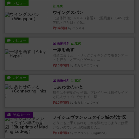
レビュー
充実
ウイングスパン
（全体評価）☆10/6（普通）（難易度）☆4/5（世
界観・見た目）☆5...
約9時間前
by ハシオキ
レビュー
画像付き
充実
一線を画す
簡単に言うと、トリックテイキングでモダンアー
トを行う、と言ったゲーム。...
約10時間前
by タカミネコウヘイ
レビュー
画像付き
充実
しあわせのいと
舞台は全寮制の女子高。プレイヤーは探偵サイド
と犯人サイドに分かれて、探...
約10時間前
by タカミネコウヘイ
戦略やコツ
ノイシュヴァンシュタイン城の設計図
どうにも上手くあれもこれも満たせるようには置
けないので、入口の除去と入...
約11時間前
by オグランド（Oguland）