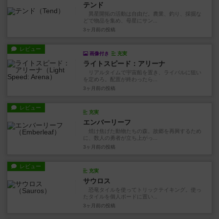
テンド
異星開拓の活動は自由だ。農業、釣り、採掘な
どで物品を集め、母星にサン...
3ヶ月前
の投稿
レビュー
画像付き
充実
ライトスピード：アリーナ
リアルタイムで宇宙船を置き、ライバルに狙い
を定めろ。配置が終わったら...
3ヶ月前
の投稿
レビュー
充実
エンバーリーフ
焼け焦げた動物たちの森。故郷を再興するため
に、数人の勇者が立ち上がっ...
3ヶ月前
の投稿
レビュー
充実
サウロス
恐竜タイルを使ってトリックテイキング。使っ
たタイルを個人ボードに置い...
3ヶ月前
の投稿