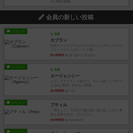
3ヶ月前
の投稿
会員の新しい投稿
レビュー
充実
カブラン
以前オインクゲームスから出ていたタウンロクロ
クというゲームのリメイク版...
約1時間前
by ぽっぽーくるっぽー
レビュー
充実
エージェンシー
トリックテイキング好きで、チーム戦（このゲー
ムは4人専用）好きなら間違...
約3時間前
by ハロ
レビュー
プティル
「時として、子犬や子猫の為に雷の近くに行く勇
気も必要である」4人でプレ...
約4時間前
by kurotan13
レビュー