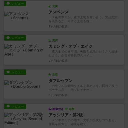
レビュー
充実
アスペンス
２色の木々が、森の土地を奪い合う。繁殖能力
を高めるか、今すぐ土地を獲...
3ヶ月前
の投稿
レビュー
充実
カミング・オブ・エイジ
成人までの９年間、失敗も成功もたくさん経験
しよう。全員同時処理のサイ...
3ヶ月前
の投稿
レビュー
充実
ダブルセブン
カラフルな動物タイルを集めよう。同種７枚で
ボーナス点！ 他プレイヤー...
3ヶ月前
の投稿
レビュー
画像付き
充実
アッシリア：第2版
メソポタミアの地で、文明が拡大しつつある。
住居を拡大し、寺院を建て、...