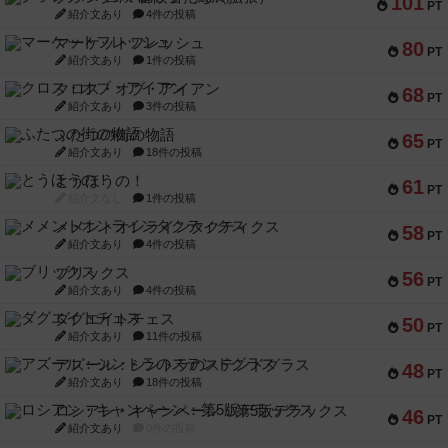
101
PT
紹介文あり
4件の投稿
マーケットフレッシュ
80
PT
紹介文あり
1件の投稿
クロス・オブ・アイアン
68
PT
紹介文あり
3件の投稿
ふたつの街の物語
65
PT
紹介文あり
18件の投稿
とうほうの！
61
PT
紹介文なし
1件の投稿
メメントオンラインタクティクス
58
PT
紹介文あり
4件の投稿
ブリックス
56
PT
紹介文あり
4件の投稿
ダグエイトチェス
50
PT
紹介文あり
11件の投稿
アズール：シントラのステンドグラス
48
PT
紹介文あり
18件の投稿
ロシアン・キャンペーン：第5版デラックス
46
PT
紹介文あり
0件の投稿