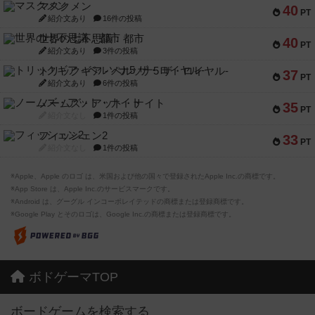
マスクメン
40
PT
紹介文あり
16件の投稿
世界の七不思議：都市
40
PT
紹介文あり
3件の投稿
トリックギア - ペルソナ5 ザ・ロイヤル-
37
PT
紹介文あり
6件の投稿
ノームズ・アット・ナイト
35
PT
紹介文なし
1件の投稿
フィッシェン2
33
PT
紹介文なし
1件の投稿
※Apple、Apple のロゴ は、米国および他の国々で登録されたApple Inc.の商標です。
※App Store は、Apple Inc.のサービスマークです。
※Android は、グーグル インコーポレイテッドの商標または登録商標です。
※Google Play とそのロゴは、Google Inc.の商標または登録商標です。
ボドゲーマTOP
ボードゲームを検索する