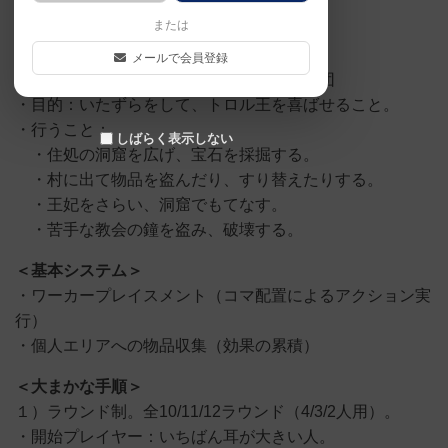
＜テーマ＞
または
・年代：今より少し昔
・場所：人間の暮らす村と、その周辺
メールで会員登録
・プレイヤーの立場：小鬼「トロル」の集団
・目的：いたずらをして、トロル王を喜ばせること。
・行うこと：
しばらく表示しない
・住処の洞窟を広げ、宝石を採掘する。
・村に出て物品を盗んだり、すり替えたりする。
・王妃をさらい、洞窟でもてなす。
・苦手な教会の鐘を盗み、破壊する。
＜基本システム＞
・ワーカープレイスメント（コマ配置によるアクション実
行）
・個人エリアへの物品収集（効果の累積）
＜大まかな手順＞
１）ラウンド制。全10/11/12ラウンド（4/3/2人用）。
・開始プレイヤー：いちばん耳が大きい人。