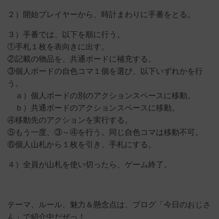
２）開始プレイヤーから、時計まわりに手番をとる。
３）手番では、以下を順に行う。
①手札１枚を表向きに出す。
②記載の物品を、共通ボードに補充する。
③個人ボードの自色コマ１個を選び、以下いずれかを行
う。
ａ）個人ボードの別のアクションスペースに移動。
ｂ）共通ボードのアクションスペースに移動。
④移動先のアクションを実行する。
⑤もう一度、③～④を行う。同じ自色コマは移動不可。
⑥個人山札から１枚を引き、手札にする。
４）全員が山札を使い切ったら、ゲーム終了。
テーマ、ルール、魅力＆懸念点は、ブログ「今日のおじさ
ん」で紹介中だぜっ！