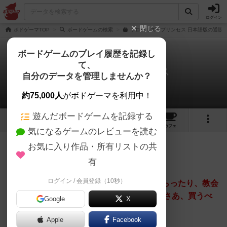
ログイン
閉じる
ボドゲーマTOP
ボードゲームの検索
トロールズ＆プリンセス 日本語版の通販/
ボードゲームのプレイ履歴を記録し
て、
トロールズ＆プリンセス
自分のデータを管理しませんか？
マツジョン@matz_jonさんのレビュー
約75,000人
がボドゲーマを利用中！
遊んだボードゲームを記録する
1
2
7
トップ
画像
動画
レビュー
カフェ
気になるゲームのレビューを読む
お気に入り作品・所有リストの共
404名
0名
2年以上前
有
ログイン / 会員登録（10秒）
洞窟で暮らす小鬼「トロル」。お姫様をさらったり、教会
の鐘を壊したり、いたずらをして回ろう。 さあ、買うべ
Google
X
きか、買わざるべきかっ？
Apple
Facebook