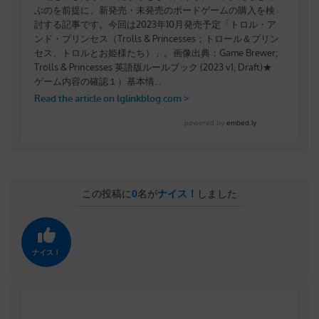
この投稿に
0
名が
ナイス！
しました
ナイス！