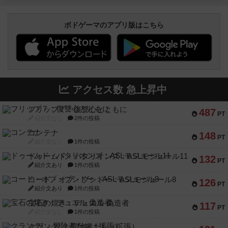
ボドゲーマのアプリ版はこちら
アクセス数 急上昇中
フリップ７：復讐心とともに
487
PT
紹介文なし
2件の投稿
コンテナ
148
PT
紹介文なし
1件の投稿
ドゥームド・バタリオンズ：ASLモジュール11
132
PT
紹介文あり
1件の投稿
コード・オブ・ブシドー：ASLモジュール8
126
PT
紹介文あり
1件の投稿
宝石の煌き：デュエル 偽造者
117
PT
紹介文なし
1件の投稿
クランク! ：冒険者たち（拡張）