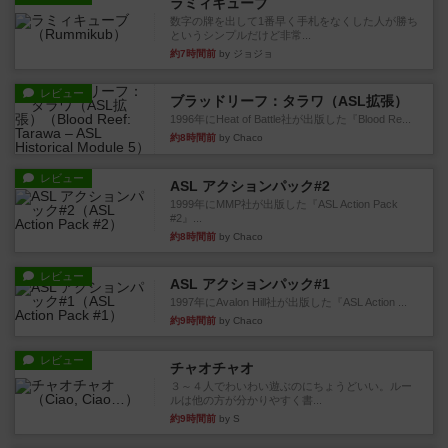
ラミィキューブ
数字の牌を出して1番早く手札をなくした人が勝ち
というシンプルだけど非常...
約7時間前
by ジョジョ
レビュー
ブラッドリーフ：タラワ（ASL拡張）
1996年にHeat of Battle社が出版した『Blood Re...
約8時間前
by Chaco
レビュー
ASL アクションパック#2
1999年にMMP社が出版した『ASL Action Pack
#2』...
約8時間前
by Chaco
レビュー
ASL アクションパック#1
1997年にAvalon Hill社が出版した『ASL Action ...
約9時間前
by Chaco
レビュー
チャオチャオ
３～４人でわいわい遊ぶのにちょうどいい。ルー
ルは他の方が分かりやすく書...
約9時間前
by S