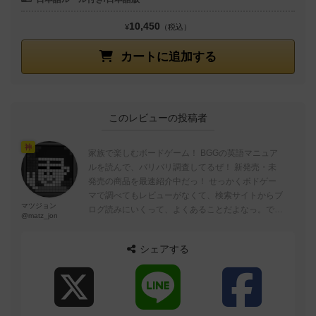
10,450
¥
（税込）
カートに追加する
このレビューの投稿者
神
家族で楽しむボードゲーム！ BGGの英語マニュア
ルを読んで、バリバリ調査してるぜ！ 新発売・未
発売の商品を最速紹介中だっ！ せっかくボドゲー
マで調べてもレビューがなくて、検索サイトからブ
マツジョン
ログ読みにいくって、よくあることだよなっ。でも
@matz_jon
「今日のおじさん」ブログなら、ボド...
シェアする