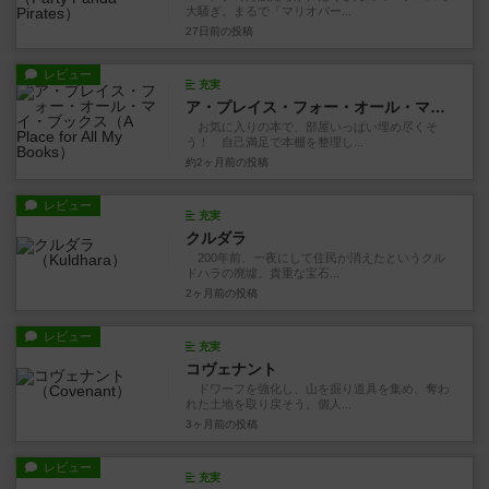
大騒ぎ。まるで「マリオパー...
27日前
の投稿
レビュー
充実
ア・プレイス・フォー・オール・マイ・ブックス
お気に入りの本で、部屋いっぱい埋め尽くそ
う！ 自己満足で本棚を整理し...
約2ヶ月前
の投稿
レビュー
充実
クルダラ
200年前、一夜にして住民が消えたというクル
ドハラの廃墟。貴重な宝石...
2ヶ月前
の投稿
レビュー
充実
コヴェナント
ドワーフを強化し、山を掘り道具を集め、奪わ
れた土地を取り戻そう。個人...
3ヶ月前
の投稿
レビュー
充実