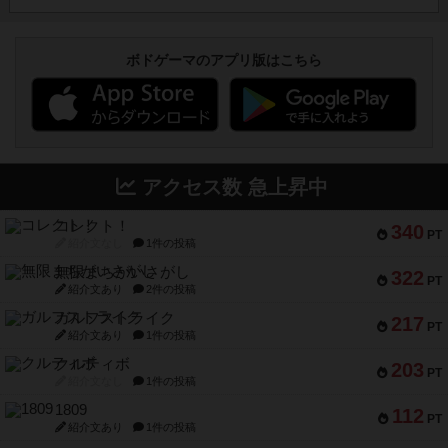
ボドゲーマのアプリ版はこちら
アクセス数 急上昇中
コレクト！
340
PT
紹介文なし
1件の投稿
無限まちがいさがし
322
PT
紹介文あり
2件の投稿
ガルフストライク
217
PT
紹介文あり
1件の投稿
クルティボ
203
PT
紹介文なし
1件の投稿
1809
112
PT
紹介文あり
1件の投稿