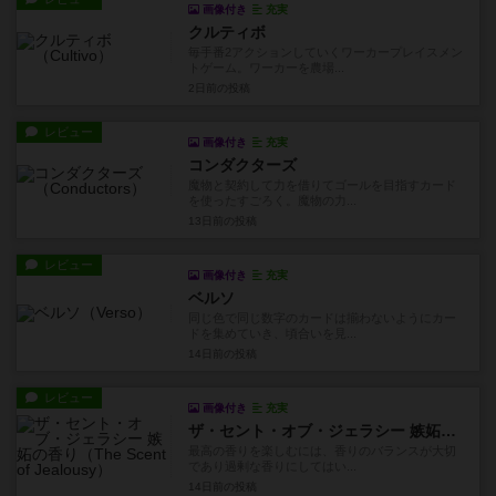
画像付き
充実
クルティボ
毎手番2アクションしていくワーカープレイスメン
トゲーム。ワーカーを農場...
2日前
の投稿
レビュー
画像付き
充実
コンダクターズ
魔物と契約して力を借りてゴールを目指すカード
を使ったすごろく。魔物の力...
13日前
の投稿
レビュー
画像付き
充実
ベルソ
同じ色で同じ数字のカードは揃わないようにカー
ドを集めていき、頃合いを見...
14日前
の投稿
レビュー
画像付き
充実
ザ・セント・オブ・ジェラシー 嫉妬の香り
最高の香りを楽しむには、香りのバランスが大切
であり過剰な香りにしてはい...
14日前
の投稿