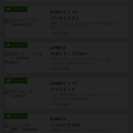
レビュー
画像付き
充実
ゴーストリフト
犠牲になるのは1人だけのホラー系大富豪ゲーム。
数字を上げたり下げたりし...
14日前
の投稿
レビュー
画像付き
ロボット・マスター
ライナークニツィアの２人用ゲーム。各プレイヤ
ーは縦列、横列の担当に分か...
14日前
の投稿
レビュー
画像付き
充実
ラインイット
うまく昇順か降順にカードを並べていき、タイミ
ングよく同じ色を3枚並べた...
14日前
の投稿
レビュー
画像付き
メッシーナ1347
黒死病に立ち向かうべく立ち上がったプレイヤー