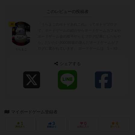
このレビューの投稿者
『うらまこのボドゲあれこれ』ってボドゲブログ
神
で、ボードゲームの紹介やらボードゲームカフェや
ボードゲーム会の様子やらもブログ記事にしたりや
ら。だいたい3000前後の遊んだボードゲームがブ
ログに書かれています。 ボードゲームは、5～90分
うらまこ
ぐらいが好みでトリックテイキングゲーム...
シェアする
マイボードゲーム登録者
1
3
0
4
興味あり
経験あり
お気に入り
持ってる