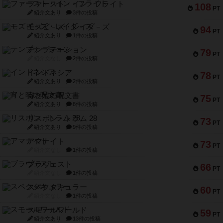
ファースト・イン・フライト
108
PT
紹介文あり
3件の投稿
モズビ－ズ・レイダ－ズ
94
PT
紹介文あり
1件の投稿
テンプテーション
79
PT
紹介文なし
2件の投稿
インドネシア
78
PT
紹介文あり
2件の投稿
宵と暁の呪文書
75
PT
紹介文あり
8件の投稿
リスボン・トラム 28
73
PT
紹介文あり
9件の投稿
アマナイト
73
PT
紹介文なし
1件の投稿
ブラヴェスト
66
PT
紹介文なし
1件の投稿
スペクタキュラー
60
PT
紹介文なし
1件の投稿
スモールワールド
59
PT
紹介文あり
13件の投稿