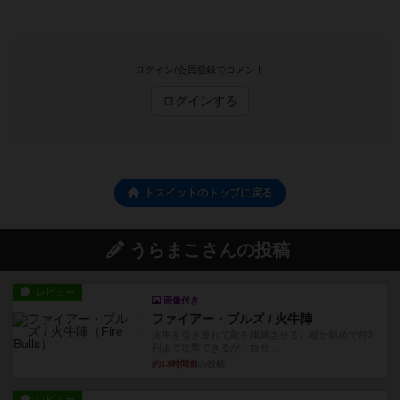
ログイン/会員登録でコメント
ログインする
トスイットのトップに戻る
うらまこさんの投稿
レビュー
画像付き
ファイアー・ブルズ / 火牛陣
火牛を引き連れて敵を殲滅させる。縦か斜めで前2
列まで攻撃できるが、自分...
約13時間前
の投稿
レビュー