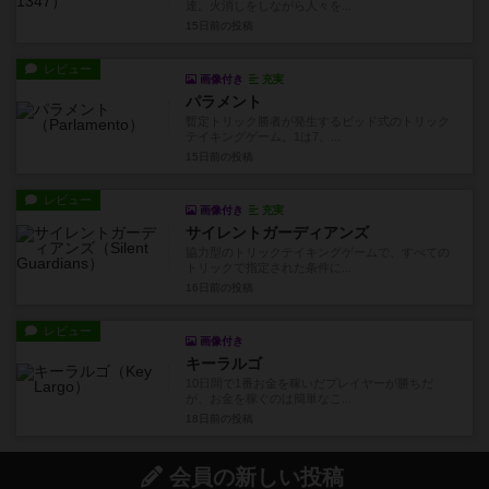
達。火消しをしながら人々を...
15日前
の投稿
レビュー
画像付き
充実
パラメント
暫定トリック勝者が発生するビッド式のトリック
テイキングゲーム。1は7、...
15日前
の投稿
レビュー
画像付き
充実
サイレントガーディアンズ
協力型のトリックテイキングゲームで、すべての
トリックで指定された条件に...
16日前
の投稿
レビュー
画像付き
キーラルゴ
10日間で1番お金を稼いだプレイヤーが勝ちだ
が、お金を稼ぐのは簡単なこ...
18日前
の投稿
会員の新しい投稿