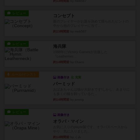
約13時間前
by mob567
レビュー
コンセプト
親のプレイヤーがお題を決めて限られたヒントの
中から他のプレイヤーに当て...
約13時間前
by mob567
レビュー
海兵隊
1988年にVictory Gamesが出版した
『Leathernec...
約14時間前
by Chaco
ルール/インスト
画像付き
充実
パーミッド
おばあちゃんは猫が大好きです!しかし、あまりに
も多くの猫を飼っているた...
約14時間前
by jurong
レビュー
画像付き
オラパ・マイン
お気に入りのplayte製です。オラパスペースから
やり、気に入りました...
約14時間前
by くみ