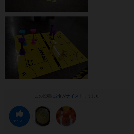
この投稿に
2
名が
ナイス！
しました
ナイス！