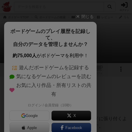
ログイン
閉じる
ボドゲーマTOP
ボードゲームの検索
トスイット
レビュー
うらま
ボードゲームのプレイ履歴を記録し
て、
トスイット
自分のデータを管理しませんか？
うらまこさんのレビュー
約75,000人
がボドゲーマを利用中！
遊んだボードゲームを記録する
1
トップ
画像
動画
レビュー
カフェ
気になるゲームのレビューを読む
お気に入り作品・所有リストの共
182名
2名
0
2ヶ月前
有
ログイン / 会員登録（10秒）
個人戦とチーム戦と楽しみました。
Google
X
吸盤になっている面が、うまくスコアボードに張り付くよ
うに投げて張り付いた場所が得点になります。
Apple
Facebook