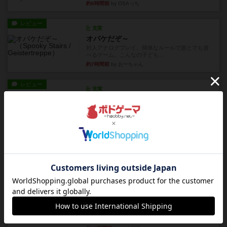
約6時間前
by OSAっち
レビュー
充実
オバケだぞ～
対人アナログプレイ。簡単なルールで誰とでも遊
べるゲーム。こんなの子ども...
約7時間前
by おーちゃん
レビュー
充実
南北戦争
1983年にVictory Gamesが出版した『The Civil ...
約11時間前
by Chaco
レビュー
画像付き
ファイアー・ブルズ / 火牛陣
火牛を引き連れて敵を殲滅させる。縦か斜めで前2
列まで攻撃できるが、自分...
約13時間前
by うらまこ
レビュー
フリップ７
カードをめくるかパスをするかを決めてパスした
時のカード数字が得点になる...