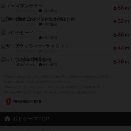
ギャンブラー
58
PT
紹介文なし
2件の投稿
Bitter End ブタペスト救出作戦
52
PT
紹介文なし
1件の投稿
ラピード
46
PT
紹介文なし
1件の投稿
ザ・フラッフィー・ライト
44
PT
紹介文なし
0件の投稿
ふたつの城の物語
39
PT
紹介文あり
6件の投稿
※Apple、Apple のロゴ は、米国および他の国々で登録されたApple Inc.の商標です。
※App Store は、Apple Inc.のサービスマークです。
※Android は、グーグル インコーポレイテッドの商標または登録商標です。
※Google Play とそのロゴは、Google Inc.の商標または登録商標です。
ボドゲーマTOP