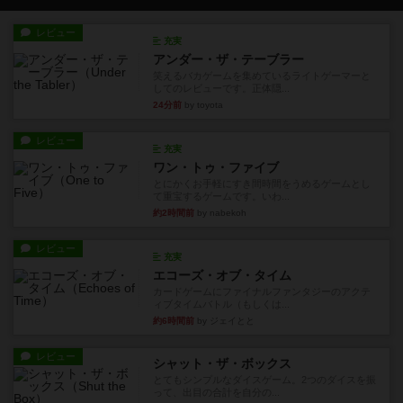
レビュー
充実
アンダー・ザ・テーブラー
笑えるバカゲームを集めているライトゲーマーと
してのレビューです。正体隠...
24分前
by toyota
レビュー
充実
ワン・トゥ・ファイブ
とにかくお手軽にすき間時間をうめるゲームとし
て重宝するゲームです。いわ...
約2時間前
by nabekoh
レビュー
充実
エコーズ・オブ・タイム
カードゲームにファイナルファンタジーのアクテ
ィブタイムバトル（もしくは...
約6時間前
by ジェイとと
レビュー
シャット・ザ・ボックス
とてもシンプルなダイスゲーム。2つのダイスを振
って、出目の合計を自分の...