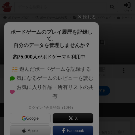
ログイン
閉じる
ボドゲーマTOP
ボードゲームの検索
トーキョー・ハイウェイ
トーキョー
ボードゲームのプレイ履歴を記録し
て、
トーキョー ハイウェイ ソロ
自分のデータを管理しませんか？
0件の戦略やコツ
約75,000人
がボドゲーマを利用中！
遊んだボードゲームを記録する
2
トップ
画像
動画
レビュー
カフェ
気になるゲームのレビューを読む
お気に入り作品・所有リストの共
トーキョー ハイウェイ ソロのトップに戻る
有
ログイン / 会員登録（10秒）
会員の新しい投稿
Google
X
レビュー
マスクメン
Apple
Facebook
マスクメンすごい好き（プロレスも好き）。強い