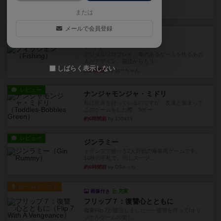
やつを決めるというより、ジ...
約1時間前
by わー
または
メールで会員登録
レビュー
充実
フィッシェン
デジタルソロプレイ。毒のあるゲームを作るあの
人がデザイン。箱絵からもう...
しばらく表示しない
約2時間前
by おーちゃん
レビュー
ナンジャモンジャ・ミドリ
私は吃音を持っているのですが、友達と集まって
このゲームをした際、3ゲー...
約6時間前
by 155973
レビュー
ジンラミー
トランプで遊べる2人対戦の麻雀風ゲームです。
10枚の手札で、同じスーツ...
約8時間前
by OSAっち
ルール/インスト
画像付き
充実
フリップ７：復讐心とともに
概要Flip 7が復活しました――復讐を伴って!オリ
ジナルゲームの楽し...