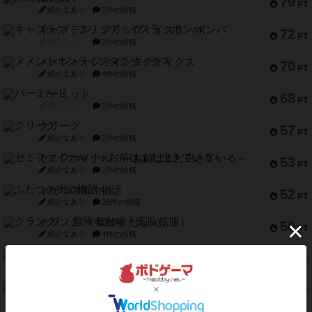
79
PT
紹介文あり
1件の投稿
キャプテン・フリップ：イスラ・ボンバ
72
PT
紹介文なし
2件の投稿
メメントオンラインタクティクス
70
PT
紹介文あり
4件の投稿
パーミッド
68
PT
紹介文なし
1件の投稿
クリーグ
57
PT
紹介文あり
1件の投稿
セミファイナル ～お前はまだ生きている～
53
PT
紹介文あり
1件の投稿
ふたつの街の物語
52
PT
紹介文あり
18件の投稿
クランク! ：冒険者たち（拡張）
50
PT
紹介文あり
4件の投稿
とうほうの！
42
PT
紹介文なし
1件の投稿
スターマイン・ラミー ポケット
42
PT
紹介文あり
2件の投稿