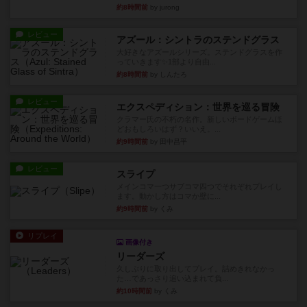
約8時間前
by jurong
レビュー
アズール：シントラのステンドグラス
大好きなアズールシリーズ。ステンドグラスを作
っていきます✨1部より自由...
約8時間前
by しんたろ
レビュー
エクスペディション：世界を巡る冒険
クラマー氏の不朽の名作。新しいボードゲームほ
どおもしろいはず？いいえ。...
約9時間前
by 田中昌平
レビュー
スライプ
メインコマ一つサブコマ四つでそれぞれプレイし
ます。動かし方はコマか壁に...
約9時間前
by くみ
リプレイ
画像付き
リーダーズ
久しぶりに取り出してプレイ。詰めきれなかっ
た…であっさり追い込まれて負...
約10時間前
by くみ