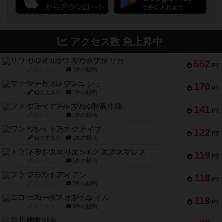
アクセス数 急上昇中
リワイルド：サウスアメリカ
552
PT
紹介文なし
2件の投稿
マーケットフレッシュ
170
PT
紹介文あり
1件の投稿
ファイアー・ブルズ / 火牛陣
141
PT
紹介文なし
1件の投稿
ワン・トゥ・ファイブ
122
PT
紹介文あり
1件の投稿
トランスオリエント・エクスプレス
119
PT
紹介文なし
1件の投稿
フラットアイアン
118
PT
紹介文なし
2件の投稿
エコーズ・オブ・タイム
118
PT
紹介文なし
8件の投稿
南北戦争