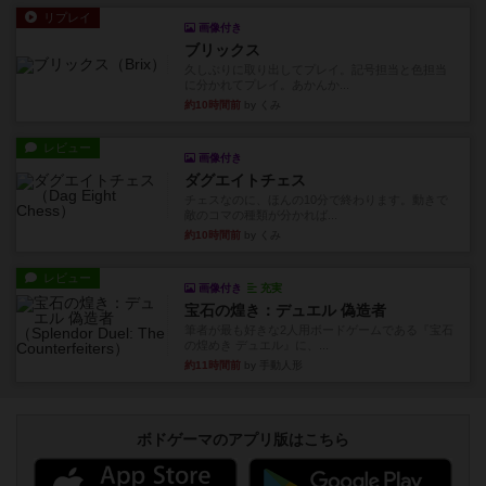
リプレイ
画像付き
ブリックス
久しぶりに取り出してプレイ。記号担当と色担当
に分かれてプレイ。あかんか...
約10時間前
by くみ
レビュー
画像付き
ダグエイトチェス
チェスなのに、ほんの10分で終わります。動きで
敵のコマの種類が分かれば...
約10時間前
by くみ
レビュー
画像付き
充実
宝石の煌き：デュエル 偽造者
筆者が最も好きな2人用ボードゲームである『宝石
の煌めき デュエル』に、...
約11時間前
by 手動人形
ボドゲーマのアプリ版はこちら