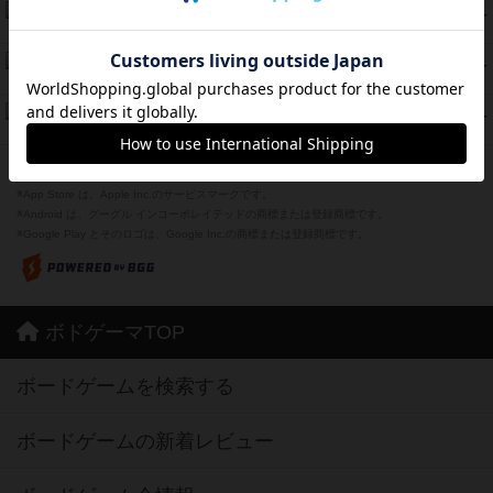
海兵隊
39
PT
紹介文あり
1件の投稿
スーパーストア3000
39
PT
紹介文なし
1件の投稿
フリップ７：復讐心とともに
37
PT
紹介文なし
2件の投稿
※Apple、Apple のロゴ は、米国および他の国々で登録されたApple Inc.の商標です。
※App Store は、Apple Inc.のサービスマークです。
※Android は、グーグル インコーポレイテッドの商標または登録商標です。
※Google Play とそのロゴは、Google Inc.の商標または登録商標です。
ボドゲーマTOP
ボードゲームを検索する
ボードゲームの新着レビュー