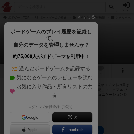
ログイン
閉じる
ボドゲーマTOP
ボードゲームの検索
ときならべ IT技術編
ときならべ I
ボードゲームのプレイ履歴を記録し
て、
ときならべ IT技術編2
自分のデータを管理しませんか？
0件の掲示板
約75,000人
がボドゲーマを利用中！
遊んだボードゲームを記録する
1
トップ
画像
動画
レビュー
カフェ
気になるゲームのレビューを読む
ログインするとときならべ IT技術編2に関する掲示板の作成やコメントの書き
お気に入り作品・所有リストの共
込みが出来るようになります。ルールの疑問やエラッタ情報、マニュアルで
は判断し辛い曖昧な表記等について会員同士で自由にコミュニケーションを
有
とることが出来ます。
ログイン / 会員登録（10秒）
ログイン/無料会員登録
Google
X
Apple
Facebook
ときならべ IT技術編2のトップに戻る