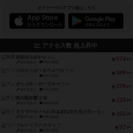
ボドゲーマのアプリ版はこちら
アクセス数 急上昇中
無限まちがいさがし
574
PT
紹介文あり
2件の投稿
リワイルド：サウスアメリカ
389
PT
紹介文なし
2件の投稿
アンダー・ザ・テーブラー
378
PT
紹介文あり
1件の投稿
宵と暁の呪文書
133
PT
紹介文あり
8件の投稿
セミファイナル ～お前はまだ生きている～
103
PT
紹介文あり
1件の投稿
ワン・トゥ・ファイブ
97
PT
紹介文あり
1件の投稿