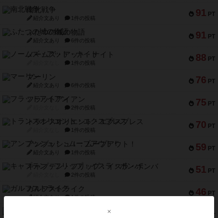
南北戦争
91
PT
紹介文あり
1件の投稿
ふたつの城の物語
91
PT
紹介文あり
6件の投稿
ノームズ・アット・ナイト
88
PT
紹介文なし
1件の投稿
マーリン
76
PT
紹介文あり
6件の投稿
フラットアイアン
75
PT
紹介文なし
2件の投稿
トランスオリエント・エクスプレス
70
PT
紹介文なし
1件の投稿
アンブッシュ！：ムーブアウト！
59
PT
紹介文あり
1件の投稿
キャプテン・フリップ：イスラ・ボンバ
51
PT
紹介文なし
2件の投稿
ガルフストライク
46
PT
紹介文あり
1件の投稿
エコーズ・オブ・タイム
45
PT