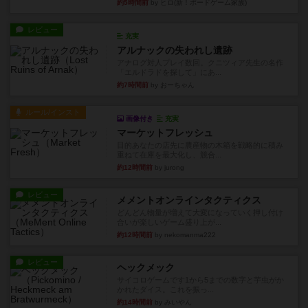
約5時間前
by ヒロ(新！ボードゲーム家族)
レビュー
充実
アルナックの失われし遺跡
アナログ対人プレイ数回。クニツィア先生の名作
「エルドラドを探して」にあ...
約7時間前
by おーちゃん
ルール/インスト
画像付き
充実
マーケットフレッシュ
目的あなたの店先に農産物の木箱を戦略的に積み
重ねて在庫を最大化し、競合...
約12時間前
by jurong
レビュー
メメントオンラインタクティクス
どんどん物量が増えて大変になっていく押し付け
合いが楽しいゲーム盛り上が...
約12時間前
by nekomanma222
レビュー
ヘックメック
サイコロゲームです1から5までの数字と芋虫がか
かれたダイス。これを振っ...
約14時間前
by みいやん