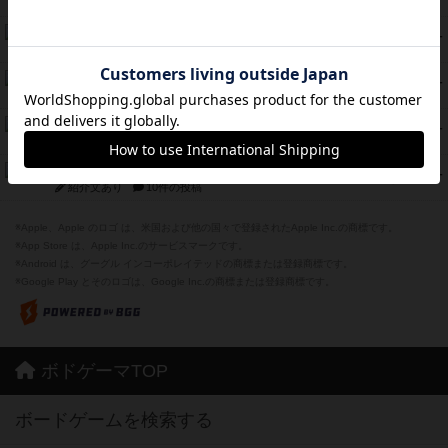
紹介文なし
8件の投稿
スカルキング
45
PT
紹介文あり
12件の投稿
海兵隊
45
PT
紹介文あり
1件の投稿
Bitter End ブタペスト救出作戦
45
PT
紹介文なし
1件の投稿
ドコジャン
42
PT
紹介文あり
10件の投稿
※Apple、Apple のロゴ は、米国および他の国々で登録されたApple Inc.の商標です。
※App Store は、Apple Inc.のサービスマークです。
※Android は、グーグル インコーポレイテッドの商標または登録商標です。
※Google Play とそのロゴは、Google Inc.の商標または登録商標です。
ボドゲーマTOP
ボードゲームを検索する