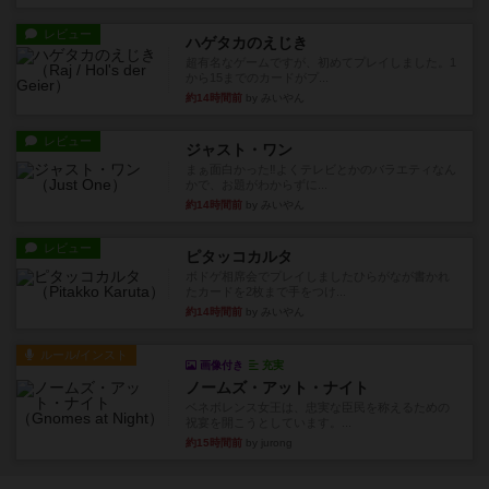
レビュー
ハゲタカのえじき
超有名なゲームですが、初めてプレイしました。1
から15までのカードがプ...
約14時間前
by みいやん
レビュー
ジャスト・ワン
まぁ面白かった‼️よくテレビとかのバラエティなん
かで、お題がわからずに...
約14時間前
by みいやん
レビュー
ピタッコカルタ
ボドゲ相席会でプレイしましたひらがなが書かれ
たカードを2枚まで手をつけ...
約14時間前
by みいやん
ルール/インスト
画像付き
充実
ノームズ・アット・ナイト
ベネボレンス女王は、忠実な臣民を称えるための
祝宴を開こうとしています。...
約15時間前
by jurong