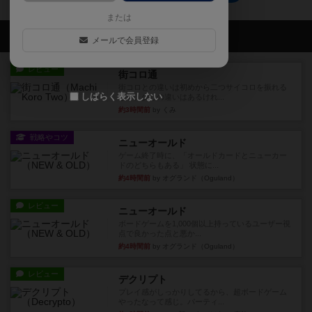
または
会員の新しい投稿
メールで会員登録
レビュー
街コロ通
街コロとの違いは初めから二つサイコロを振れる
しばらく表示しない
など、少しの違いはあるけれ...
約3時間前
by くみ
戦略やコツ
ニューオールド
ゲーム終了時に、「オールドカードとニューカー
ドのどちらもある」 状態に...
約4時間前
by オグランド（Oguland）
レビュー
ニューオールド
ボードゲームを1,000個以上持っているユーザー視
点で良かった点と悪か...
約4時間前
by オグランド（Oguland）
レビュー
デクリプト
プレイ感がしっかりしてるから、超ボードゲーム
やったなって感じ。パーティ...