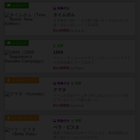
レビュー
画像付き
タイムボム
まず簡単で軽い！大人数で遊べる！それなのに小
箱！何より楽しい！！正体隠...
約14時間前
by あまる
レビュー
充実
1809
ケビン・ザッカーがデザインした１ヘクス=２マイ
ルの戦役級シリーズは以下...
約14時間前
by Chaco
ルール/インスト
画像付き
充実
クマタ
ゲームの目的ゲーム終了時にあなたのクランの見
えているドミノで最も多くの...
約15時間前
by jurong
ルール/インスト
画像付き
充実
ベラ・ビスタ
概要と目的小さな町ベラビスタは、風光明媚な公
園と曲がりくねった川が広が...