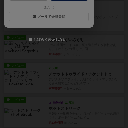
レビュー
充実
または
花火
メールで会員登録
ずっと前のドイツ年間ゲーム大賞ながら、シンプ
ルで簡単な小ゲームで今でも...
約3時間前
by tamio
レビュー
しばらく表示しない
無限まちがいさがし
6つの場面カード（表、裏で違う絵）が何枚かあ
り、そのうち3つ選んで、同...
約5時間前
by ジェイとと
レビュー
充実
チケットトゥライド / チケットトゥライドアメリカ
デジタルソロプレイ。元祖チケライ？マップがた
くさん出てるからどれをプレ...
約7時間前
by おーちゃん
レビュー
画像付き
充実
ホットストリーク
星7軽〜中量級を中心にプレイするゲーマーの感想
です。ボードゲーム会にて...
約13時間前
by おとん