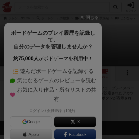
ログイン
閉じる
ボドゲーマTOP
ボードゲームの検索
ときならべ IT技術編
ときならべ I
ボードゲームのプレイ履歴を記録し
て、
ときならべ IT技術編2
自分のデータを管理しませんか？
0店のカフェ/スペースが提供中
約75,000人
がボドゲーマを利用中！
遊んだボードゲームを記録する
1
トップ
画像
動画
レビュー
カフェ
気になるゲームのレビューを読む
ときならべ IT技術編2で遊ぶことができるボードゲームカフェ・プレイスペー
お気に入り作品・所有リストの共
スが0店登録されています。公開プロフィールの都道府県が設定されたアカウ
ントでログインすると、同じ都道府県内の店舗に絞り込むボタンが表示され
有
ます。
ログイン / 会員登録（10秒）
Google
X
会員の新しい投稿
Apple
Facebook