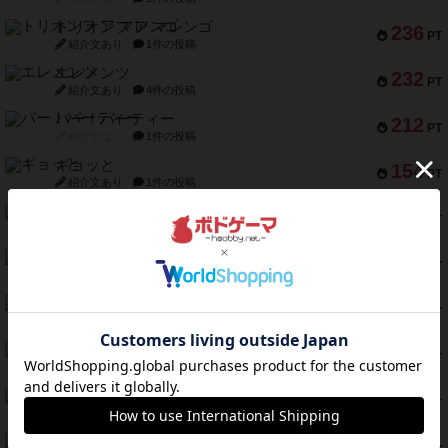
トリオンフ ア マレンゴ
236
PT
紹介文あり
1件の投稿
エレメンツ
232
PT
紹介文あり
4件の投稿
バー！パーティー
212
PT
紹介文なし
1件の投稿
ギョッと
154
PT
紹介文あり
1件の投稿
クルティボ
152
PT
紹介文なし
1件の投稿
ブラヴェスト
140
PT
紹介文なし
1件の投稿
ドブル：ポケットモンスター
122
PT
紹介文あり
4件の投稿
ジャンヌ・ダルク-オルレアン ドロー＆ライト
118
PT
紹介文なし
5件の投稿
ファースト・イン・フライト
94
PT
紹介文あり
3件の投稿
ダイススローン
88