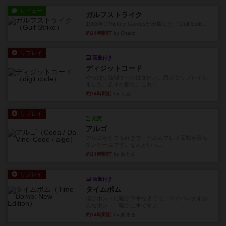
レビュー
ガルフストライク
1983年にVictory Gamesが出版した『Gulf Strik...
約14時間前
by Chaco
リプレイ
画像付き
ディジットコード
やっぱり論理ゲームは面白い。息子とリプレイし
ました。息子の勝ち。これリ...
約14時間前
by くみ
リプレイ
充実
アルゴ
アルゴがとても好きで、たぶんプレイ回数が最も
多いゲームです。なんといっ...
約14時間前
by おとん
リプレイ
画像付き
タイムボム
僕はホントに嘘が下手なようで、すぐバレますみ
んなホント、嘘が上手ですよ...
約14時間前
by あまる