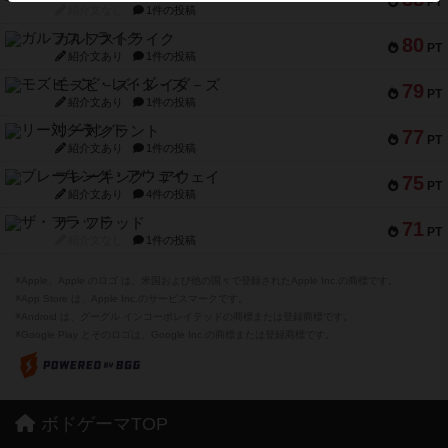
PT
紹介文なし
1件の投稿
ガルフストライク
80
PT
紹介文あり
1件の投稿
モズビ－ズ・レイダ－ズ
79
PT
紹介文あり
1件の投稿
リー対グラント
77
PT
紹介文あり
1件の投稿
ブレーキング・アウェイ
75
PT
紹介文あり
4件の投稿
ザ・フラッド
71
PT
紹介文なし
1件の投稿
※Apple、Apple のロゴ は、米国および他の国々で登録されたApple Inc.の商標です。
※App Store は、Apple Inc.のサービスマークです。
※Android は、グーグル インコーポレイテッドの商標または登録商標です。
※Google Play とそのロゴは、Google Inc.の商標または登録商標です。
ボドゲーマTOP