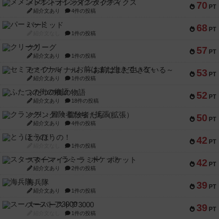
メメントオンラインタクティクス
70
PT
紹介文あり
4件の投稿
パーミッド
68
PT
紹介文なし
1件の投稿
クリーグ
57
PT
紹介文あり
1件の投稿
セミファイナル ～お前はまだ生きている～
53
PT
紹介文あり
1件の投稿
ふたつの街の物語
52
PT
紹介文あり
18件の投稿
クランク! ：冒険者たち（拡張）
50
PT
紹介文あり
4件の投稿
とうほうの！
42
PT
紹介文なし
1件の投稿
スターマイン・ラミー ポケット
42
PT
紹介文あり
2件の投稿
海兵隊
39
PT
紹介文あり
1件の投稿
スーパーストア3000
39
PT
紹介文なし
1件の投稿