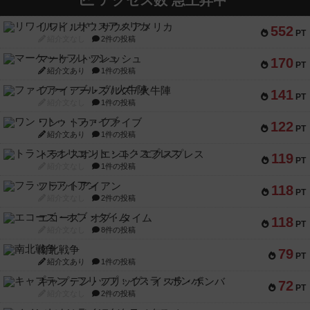
アクセス数 急上昇中
リワイルド：サウスアメリカ
552
PT
紹介文なし
2件の投稿
マーケットフレッシュ
170
PT
紹介文あり
1件の投稿
ファイアー・ブルズ / 火牛陣
141
PT
紹介文なし
1件の投稿
ワン・トゥ・ファイブ
122
PT
紹介文あり
1件の投稿
トランスオリエント・エクスプレス
119
PT
紹介文なし
1件の投稿
フラットアイアン
118
PT
紹介文なし
2件の投稿
エコーズ・オブ・タイム
118
PT
紹介文なし
8件の投稿
南北戦争
79
PT
紹介文あり
1件の投稿
キャプテン・フリップ：イスラ・ボンバ
72
PT
紹介文なし
2件の投稿