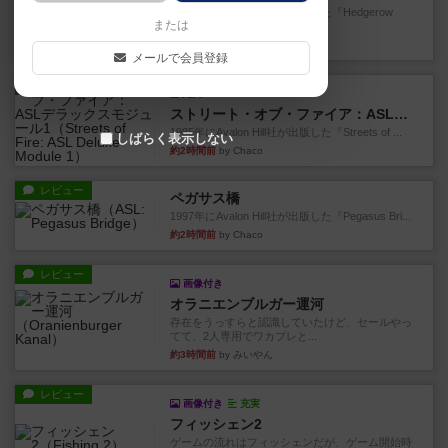
1987年にAvalon Hill社が出版した『Hedgerow
または
He...
約2時間前
by Chaco
メールで会員登録
レビュー
充実
ストリート・オブ・ファイア：ASLデラックスモジュール1
1985年にAvalon Hill社が出版した『Streets of ...
しばらく表示しない
約2時間前
by Chaco
レビュー
ペガサス橋
1997年にAvalon Hill社が出版した『Pegasus Bri...
約2時間前
by Chaco
レビュー
画像付き
オラニエンブルガー運河
存在をうっすらと認識していたけど、セールやっ
てて、2人専用でワカプレと...
約3時間前
by みいやん
レビュー
画像付き
充実
フィッシェン2
ゲームの流れはフィッシェンだが、ゲーム開始時