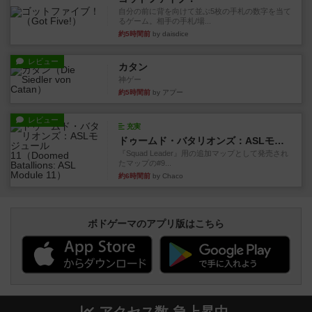
自分の前に背を向けて並ぶ5枚の手札の数字を当て
るゲーム。相手の手札/場...
約5時間前
by daisdice
レビュー
カタン
神ゲー
約5時間前
by アプー
レビュー
充実
ドゥームド・バタリオンズ：ASLモジュール11
『Squad Leader』用の追加マップとして発売され
たマップの#9...
約6時間前
by Chaco
ボドゲーマのアプリ版はこちら