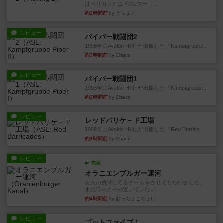
はペリカンとエビの2スート...
約3時間前
by うらまこ
レビュー
パイパー戦闘団2
1996年にAvalon Hill社が出版した『Kampfgruppe...
約3時間前
by Chaco
レビュー
パイパー戦闘団1
1993年にAvalon Hill社が出版した『Kampfgruppe...
約3時間前
by Chaco
レビュー
レッドバリケ－ド工場
1989年にAvalon Hill社が出版した『Red Barrica...
約3時間前
by Chaco
レビュー
充実
オラニエンブルガー運河
友人の所持してるゲームをさせてもらいました。
まだワーカーの置いていない...
約4時間前
by おっちょこちょい
レビュー
ゴットファイブ！