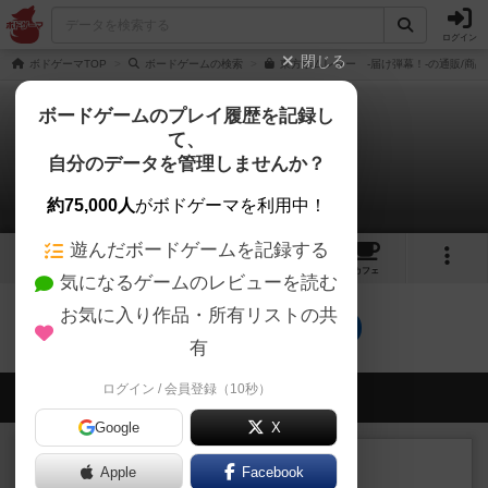
ログイン
閉じる
ボドゲーマTOP
ボードゲームの検索
東方ボムレター ‐届け弾幕！‐の通販/商品
ボードゲームのプレイ履歴を記録し
て、
東方ボムレター
自分のデータを管理しませんか？
0件の戦略やコツ
約75,000人
がボドゲーマを利用中！
遊んだボードゲームを記録する
1
1
15
トップ
画像
動画
レビュー
カフェ
気になるゲームのレビューを読む
お気に入り作品・所有リストの共
東方ボムレターのトップに戻る
有
ログイン / 会員登録（10秒）
会員の新しい投稿
Google
X
レビュー
充実
Apple
Facebook
ヘッジロウ・ヘル