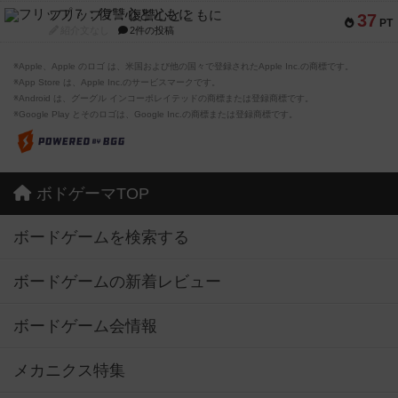
フリップ７：復讐心とともに
37
PT
紹介文なし
2件の投稿
※Apple、Apple のロゴ は、米国および他の国々で登録されたApple Inc.の商標です。
※App Store は、Apple Inc.のサービスマークです。
※Android は、グーグル インコーポレイテッドの商標または登録商標です。
※Google Play とそのロゴは、Google Inc.の商標または登録商標です。
ボドゲーマTOP
ボードゲームを検索する
ボードゲームの新着レビュー
ボードゲーム会情報
メカニクス特集