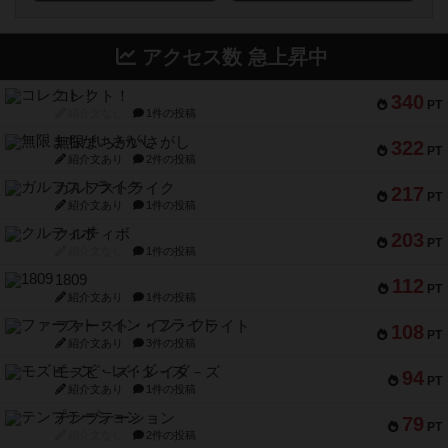
アクセス数 急上昇中
コレクト！
340
PT
紹介文なし
1件の投稿
無限まちがいさがし
322
PT
紹介文あり
2件の投稿
ガルフストライク
217
PT
紹介文あり
1件の投稿
クルティボ
203
PT
紹介文なし
1件の投稿
1809
112
PT
紹介文あり
1件の投稿
ファースト・イン・フライト
108
PT
紹介文あり
3件の投稿
モズビ－ズ・レイダ－ズ
94
PT
紹介文あり
1件の投稿
テンプテーション
79
PT
紹介文なし
2件の投稿