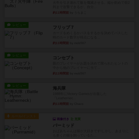
火牛を引き連れて敵を殲滅させる。縦か斜めで前2
列まで攻撃できるが、自分...
約11時間前
by うらまこ
レビュー
フリップ７
カードをめくるかパスをするかを決めてパスした
時のカード数字が得点になる...
約11時間前
by mob567
レビュー
コンセプト
親のプレイヤーがお題を決めて限られたヒントの
中から他のプレイヤーに当て...
約11時間前
by mob567
レビュー
海兵隊
1988年にVictory Gamesが出版した
『Leathernec...
約11時間前
by Chaco
ルール/インスト
画像付き
充実
パーミッド
おばあちゃんは猫が大好きです!しかし、あまりに
も多くの猫を飼っているた...