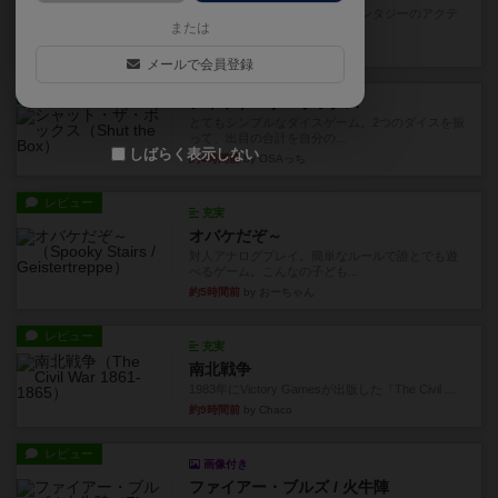
カードゲームにファイナルファンタジーのアクテ
または
ィブタイムバトル（もしくは...
約3時間前
by ジェイとと
メールで会員登録
レビュー
シャット・ザ・ボックス
とてもシンプルなダイスゲーム。2つのダイスを振
って、出目の合計を自分の...
しばらく表示しない
約4時間前
by OSAっち
レビュー
充実
オバケだぞ～
対人アナログプレイ。簡単なルールで誰とでも遊
べるゲーム。こんなの子ども...
約5時間前
by おーちゃん
レビュー
充実
南北戦争
1983年にVictory Gamesが出版した『The Civil ...
約9時間前
by Chaco
レビュー
画像付き
ファイアー・ブルズ / 火牛陣