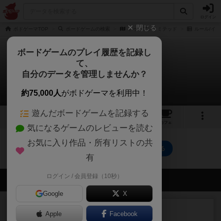
ログイン
閉じる
ボドゲーマTOP
ボードゲームの検索
トゥーアンリミテッド
ルール/イン
ボードゲームのプレイ履歴を記録し
て、
トゥーアンリミテッド
自分のデータを管理しませんか？
0件のルール/インスト
約75,000人
がボドゲーマを利用中！
遊んだボードゲームを記録する
6
3
13
トップ
画像
動画
レビュー
カフェ
気になるゲームのレビューを読む
お気に入り作品・所有リストの共
トゥーアンリミテッドのトップに戻る
有
ログイン / 会員登録（10秒）
会員の新しい投稿
Google
X
レビュー
充実
Apple
Facebook
エコーズ・オブ・タイム