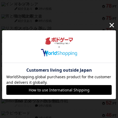
インドネシア
78
PT
紹介文あり
2件の投稿
宵と暁の呪文書
75
PT
紹介文あり
8件の投稿
リスボン・トラム 28
73
PT
紹介文あり
9件の投稿
アマナイト
73
PT
紹介文なし
1件の投稿
ブラヴェスト
66
PT
紹介文なし
1件の投稿
スペクタキュラー
60
PT
紹介文なし
1件の投稿
スモールワールド
59
PT
紹介文あり
13件の投稿
ギャンブラー
58
PT
紹介文なし
2件の投稿
Bitter End ブタペスト救出作戦
52
PT
紹介文なし
1件の投稿
ラピード
46
PT
紹介文なし
1件の投稿