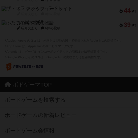
ザ・フラッフィー・ライト
44
PT
紹介文なし
0件の投稿
ふたつの城の物語
39
PT
紹介文あり
6件の投稿
※Apple、Apple のロゴ は、米国および他の国々で登録されたApple Inc.の商標です。
※App Store は、Apple Inc.のサービスマークです。
※Android は、グーグル インコーポレイテッドの商標または登録商標です。
※Google Play とそのロゴは、Google Inc.の商標または登録商標です。
ボドゲーマTOP
ボードゲームを検索する
ボードゲームの新着レビュー
ボードゲーム会情報