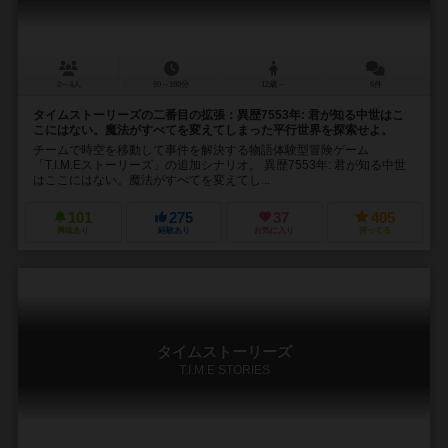
2～4人
90～180分
12歳～
6件
タイムストーリーズの二番目の拡張：異歴7553年: 君が知る中世はこ
こにはない。魔法がすべてを変えてしまった平行世界を探索せよ。
チームで時空を移動して事件を解決する物語体験型冒険ゲーム
「T.I.M.Eストーリーズ」の追加シナリオ。 異歴7553年: 君が知る中世
はここにはない。魔法がすべてを変えてし...
101
275
37
405
興味あり
経験あり
お気に入り
持ってる
タイムストーリーズ
T.I.M.E STORIES