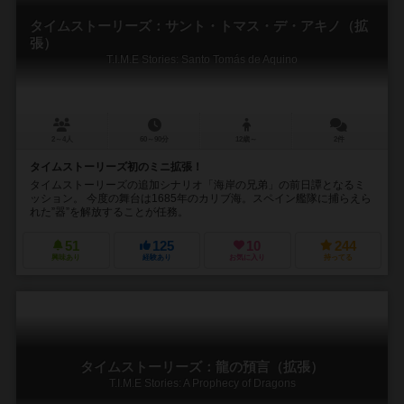
タイムストーリーズ：サント・トマス・デ・アキノ（拡
張）
T.I.M.E Stories: Santo Tomás de Aquino
2～4人
60～90分
12歳～
2件
タイムストーリーズ初のミニ拡張！
タイムストーリーズの追加シナリオ「海岸の兄弟」の前日譚となるミ
ッション。 今度の舞台は1685年のカリブ海。スペイン艦隊に捕らえら
れた”器”を解放することが任務。
51
125
10
244
興味あり
経験あり
お気に入り
持ってる
タイムストーリーズ：龍の預言（拡張）
T.I.M.E Stories: A Prophecy of Dragons