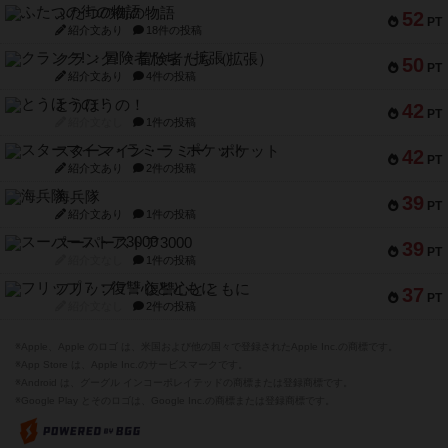
ふたつの街の物語
52
PT
紹介文あり
18件の投稿
クランク! ：冒険者たち（拡張）
50
PT
紹介文あり
4件の投稿
とうほうの！
42
PT
紹介文なし
1件の投稿
スターマイン・ラミー ポケット
42
PT
紹介文あり
2件の投稿
海兵隊
39
PT
紹介文あり
1件の投稿
スーパーストア3000
39
PT
紹介文なし
1件の投稿
フリップ７：復讐心とともに
37
PT
紹介文なし
2件の投稿
※Apple、Apple のロゴ は、米国および他の国々で登録されたApple Inc.の商標です。
※App Store は、Apple Inc.のサービスマークです。
※Android は、グーグル インコーポレイテッドの商標または登録商標です。
※Google Play とそのロゴは、Google Inc.の商標または登録商標です。