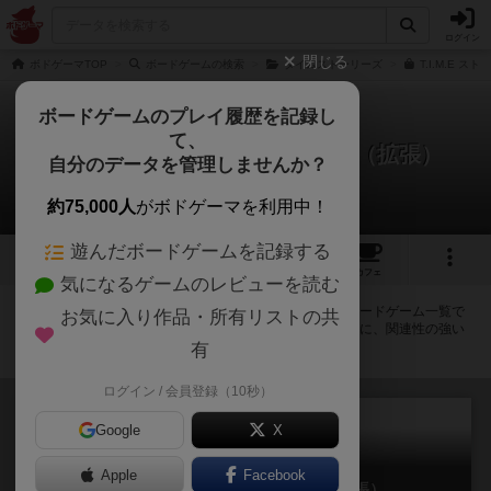
ログイン
閉じる
ボドゲーマTOP
ボードゲームの検索
タイムストーリーズ
T.I.M.E 
ボードゲームのプレイ履歴を記録し
て、
タイムストーリーズ：仮面の下（拡張）
自分のデータを管理しませんか？
拡張/関連作品 9件
約75,000人
がボドゲーマを利用中！
遊んだボードゲームを記録する
2
3
26
トップ
画像
動画
レビュー
カフェ
気になるゲームのレビューを読む
タイムストーリーズ：仮面の下（拡張）に紐付いているボードゲーム一覧で
お気に入り作品・所有リストの共
す。拡張版・続編・リメイク版などの同じシリーズを中心に、関連性の強い
作品をまとめています。
有
ログイン / 会員登録（10秒）
Google
X
Apple
Facebook
タイムストーリーズ：マダム（拡張）