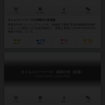
2～4人
60～90分
12歳～
2件
タイムストーリーズの四番目の拡張版
西暦1914年:エンデュアランス号、南極海で遭難! 帝国南極横断探検隊
に起こった真実とは? 転送準備完了。最悪な事態が1914年10月24日の
南極で発生している…… 『...
96
176
24
316
興味あり
経験あり
お気に入り
持ってる
タイムストーリーズ：信仰の光（拡張）
T.I.M.E Stories: Lumen Fidei
2～4人
90分
12歳～
1件