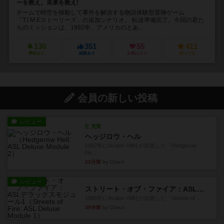
ーを救え。未来を救え!
チームで時空を移動して事件を解決する物語体験型冒険ゲーム
「T.I.M.Eストーリーズ」の追加シナリオ。 転送準備完了。今回の君た
ちのミッションは、1992年、アメリカのとあ...
130
351
55
411
興味あり
経験あり
お気に入り
持ってる
会員の新しい投稿
レビュー
充実
ヘッジロウ・ヘル
1987年にAvalon Hill社が出版した『Hedgerow
He...
22分前
by Chaco
レビュー
ストリート・オブ・ファイア：ASLデラックスモジュール1
1985年にAvalon Hill社が出版した『Streets of ...
39分前
by Chaco