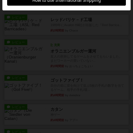
約2時間前
by Chaco
レビュー
レッドバリケ－ド工場
1989年にAvalon Hill社が出版した『Red Barrica...
約2時間前
by Chaco
レビュー
充実
オラニエンブルガー運河
友人の所持してるゲームをさせてもらいました。
まだワーカーの置いていない...
約2時間前
by おっちょこちょい
レビュー
ゴットファイブ！
自分の前に背を向けて並ぶ5枚の手札の数字を当て
るゲーム。相手の手札/場...
約4時間前
by daisdice
レビュー
カタン
神ゲー
約4時間前
by アプー
レビュー