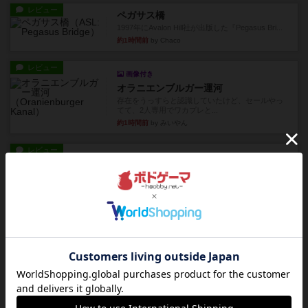
レビュー
ペガサス橋
1997年にAvalon Hill社が出版した『Pegasus Bri...
約1時間前
by Chaco
レビュー
画像付き
オラニエンブルガー運河
存在をうっすらと認識していたけど、セールやっ
てて、2人専用でワカプレと...
約1時間前
by みいやん
レビュー
画像付き
充実
フィッシェン2
ゲームの流れはフィッシェンだが、ゲーム開始時
はペリカンとエビの2スート...
約2時間前
by うらまこ
レビュー
パイパー戦闘団2
1996年にAvalon Hill社が出版した『Kampfgruppe...
約2時間前
by Chaco
レビュー
パイパー戦闘団1
1993年にAvalon Hill社が出版した『Kampfgruppe...