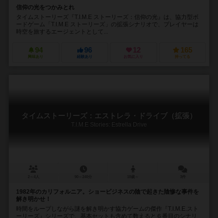
信仰の光をつかみとれ
タイムストーリーズ『T.I.M.E ストーリーズ：信仰の光』は、協力型ボ
ードゲーム「T.I.M.E ストーリーズ」の拡張シナリオで、プレイヤーは
時空を旅するエージェントとして...
94
96
12
165
興味あり
経験あり
お気に入り
持ってる
タイムストーリーズ：エストレラ・ドライブ（拡張）
T.I.M.E Stories: Estrella Drive
2～4人
90～240分
18歳～
3件
1982年のカリフォルニア。ショービジネスの陰で起きた陰惨な事件を
解き明かせ！
時間をループしながら謎を解き明かす協力ゲームの傑作『T.I.M.E.スト
ーリーズ』シリーズで、基本セットも含めて数えると６番目のシナリ