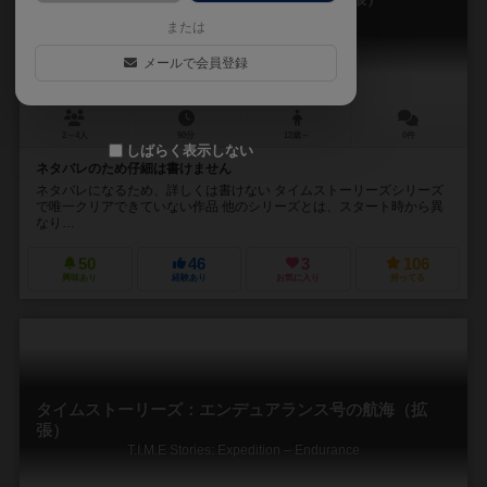
T.I.M.E Stories: Madame
または
メールで会員登録
2～4人
90分
12歳～
0件
しばらく表示しない
ネタバレのため仔細は書けません
ネタバレになるため、詳しくは書けない タイムストーリーズシリーズ
で唯一クリアできていない作品 他のシリーズとは、スタート時から異
なり…
50
46
3
106
興味あり
経験あり
お気に入り
持ってる
タイムストーリーズ：エンデュアランス号の航海（拡
張）
T.I.M.E Stories: Expedition – Endurance