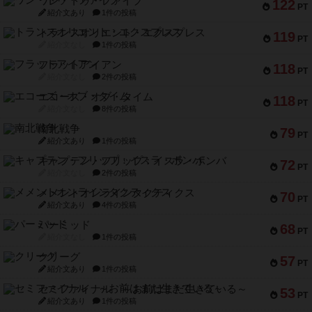
ワン・トゥ・ファイブ
122
PT
紹介文あり
1件の投稿
トランスオリエント・エクスプレス
119
PT
紹介文なし
1件の投稿
フラットアイアン
118
PT
紹介文なし
2件の投稿
エコーズ・オブ・タイム
118
PT
紹介文なし
8件の投稿
南北戦争
79
PT
紹介文あり
1件の投稿
キャプテン・フリップ：イスラ・ボンバ
72
PT
紹介文なし
2件の投稿
メメントオンラインタクティクス
70
PT
紹介文あり
4件の投稿
パーミッド
68
PT
紹介文なし
1件の投稿
クリーグ
57
PT
紹介文あり
1件の投稿
セミファイナル ～お前はまだ生きている～
53
PT
紹介文あり
1件の投稿