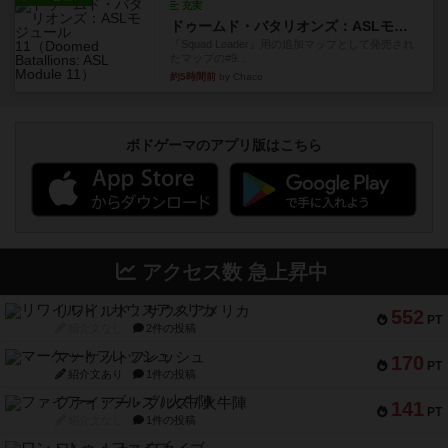
充実
ドゥームド・バタリオンズ：ASLモジュール11
『Squad Leader』用の追加マップとして発売され
たマップの#9...
約5時間前
by Chaco
ボドゲーマのアプリ版はこちら
アクセス数 急上昇中
リワイルド：サウスアメリカ
552
PT
紹介文なし
2件の投稿
マーケットフレッシュ
170
PT
紹介文あり
1件の投稿
ファイアー・ブルズ / 火牛陣
141
PT
紹介文なし
1件の投稿