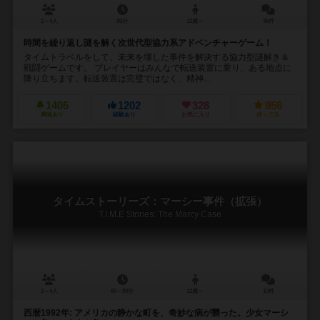
2～4人
90分
12歳～
36件
時間を繰り返し謎を解く次世代型協力系アドベンチャーゲーム！
タイムトラベルをして、未来を壊した事件を解決する協力型謎解き＆
戦闘ゲームです。 プレイヤーはみんなで転送装置に乗り、ある地点に
降り立ちます。転送装置は完璧ではなく、精神...
1405
1202
328
956
興味あり
経験あり
お気に入り
持ってる
タイムストーリーズ：マーシー事件（拡張）
T.I.M.E Stories: The Marcy Case
2～4人
60～90分
12歳～
10件
西暦1992年: アメリカの静かな町を、奇妙な病が襲った。少女マーシ