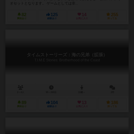
オセットとなります。 ゲームとしては非...
82
125
14
255
興味あり
経験あり
お気に入り
持ってる
タイムストーリーズ：海の兄弟（拡張）
T.I.M.E Stories: Brotherhood of the Coast
2～4人
90～240分
12歳～
2件
89
104
13
186
興味あり
経験あり
お気に入り
持ってる