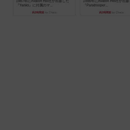
1987年にAvalon Hill社が出版した
1986年にAvalon Hill社が出
『Yanks』に付属のマ...
『Paratrooper...
約2時間前
by Chaco
約2時間前
by Chaco