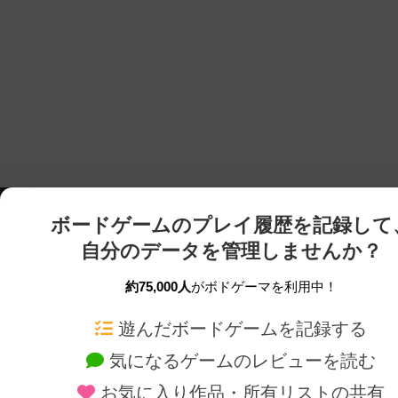
ボードゲームのプレイ履歴を記録して
自分のデータを管理しませんか？
約75,000人
がボドゲーマを利用中！
ボドゲーマTOP
ボードゲーム通販
遊んだボードゲームを記録する
気になるゲームのレビューを読む
ボードゲームを検索する
新作・再入荷情報
お気に入り作品・所有リストの共有
ボードゲームの新着レビュー
定番ボードゲームの通販