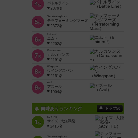
4
バトルライン
位
2379名
Terraforming Mars
5
テラフォーミングマーズ
位
2372名
6 nimmt!
6
ニムト
位
2202名
Carcassonne
7
カルカソンヌ
位
2191名
Wingspan
8
ウイングスパン
位
2151名
Azul
9
アズール
位
1904名
興味ありランキング
トップ50
SCYTHE
1
サイズ -大鎌戦役-
位
2416名
Terraforming Mars