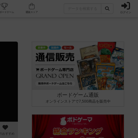
ログイン
カフェ/店舗
人気ボードゲーム
通販ストア
ボードゲーム通販
オンラインストアで7,500商品を販売中
のおすすめ