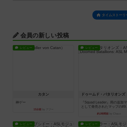
タイムストーリ
会員の新しい投稿
レビュー
レビュー
カタン
神ゲー
『Squad Leader』用の追加
として発売されたマップの#9..
15分前
by アプー
約1時間前
by Chaco
レビュー
レビュー