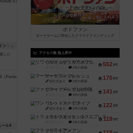
ボドファン
ボードゲームに特化したクラウドファンディング
ウエスト・オブ・アラメイン：ASLモジュール5
アクセス数 急上昇中
が出版した
リワイルド：サウスアメリカ
552
PT
紹介文なし
2件の投稿
マーケットフレッシュ
170
PT
紹介文あり
1件の投稿
ファイアー・ブルズ / 火牛陣
141
PT
紹介文なし
1件の投稿
ワン・トゥ・ファイブ
122
PT
紹介文あり
1件の投稿
トランスオリエント・エクスプレス
119
PT
紹介文なし
1件の投稿
ュール4
フラットアイアン
118