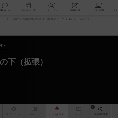
索
新着レビュー
ボードゲーム会
コミュニティ
掲示板一覧
 ストーリーズ：仮面の下の通販/商品詳細
作品データ
ルール/インスト
6年～
の下（拡張）
9
リプレイ
日記
戦略
・コツ
ルール
/インスト
掲示板
拡張/関連
作
次