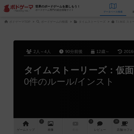
世界のボードゲームを楽しもう！
ボードゲーム専門の総合情報サイト
データベース
検
ボドゲーマTOP
ボードゲームの検索
タイムストーリーズ
T.I.M.E
2人～4人
90分前後
12歳～
201
タイムストーリーズ：仮面
0件のルール/インスト
2
3
26
ゲーム
トップ
画像
動画
レビュー
店舗/
カフェ