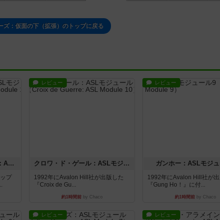
ーズ：仮面の下（拡張）のトップに戻る
レビュー
レビュー
ドゥームド・バタリオンズ：ASLモジュール11
クロワ・ド・ゲール：ASLモジュール10
ガンホー：ASLモジュ
マップ
1992年にAvalon Hill社が出版した
1992年にAvalon Hill社
.
『Croix de Gu...
『Gung Ho！』に付...
約1時間前
by Chaco
約1時間前
by Chaco
レビュー
レビュー