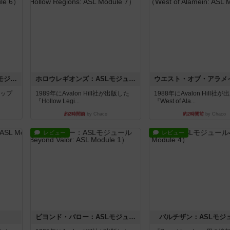
ザ・ラスト・フラー：ASLモジュール6
ホロウレギオンズ：ASLモジュール7
マップ
1989年にAvalon Hill社が出版した
1988年にAvalon Hill社
『Hollow Legi...
『West of Ala...
約2時間前
by Chaco
約2時間前
by Chaco
レビュー
レビュー
ビヨンド・バロー：ASLモジュール1
パルチザン：ASLモジ