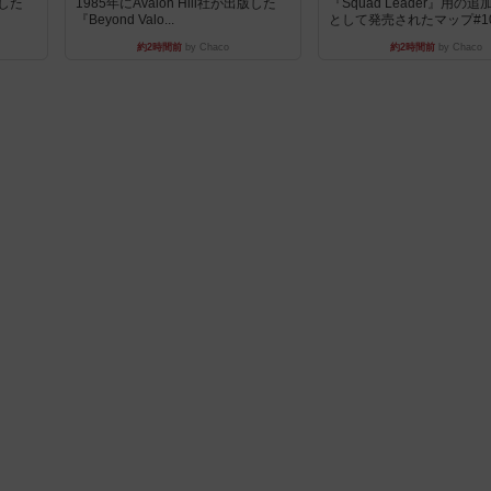
版した
1985年にAvalon Hill社が出版した
『Squad Leader』用の
『Beyond Valo...
として発売されたマップ#10.
約2時間前
by Chaco
約2時間前
by Chaco