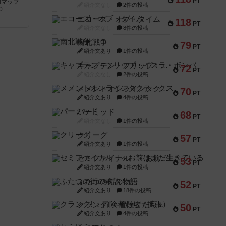
PT
追加マップ
紹介文なし
2件の投稿
..
エコーズ・オブ・タイム
118
PT
紹介文なし
8件の投稿
南北戦争
79
PT
紹介文あり
1件の投稿
キャプテン・フリップ：イスラ・ボンバ
72
PT
紹介文なし
2件の投稿
メメントオンラインタクティクス
70
PT
紹介文あり
4件の投稿
パーミッド
68
PT
紹介文なし
1件の投稿
クリーグ
57
PT
紹介文あり
1件の投稿
セミファイナル ～お前はまだ生きている～
53
PT
紹介文あり
1件の投稿
ふたつの街の物語
52
PT
紹介文あり
18件の投稿
クランク! ：冒険者たち（拡張）
50
PT
紹介文あり
4件の投稿