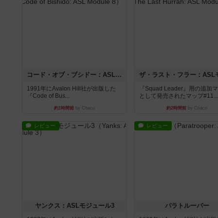
コード・オブ・ブシドー：ASLモジュール8
1991年にAvalon Hill社が出版した
『Squad Leader』用の追加
『Code of Bus...
として発売されたマップ#11...
約1時間前
by Chaco
約2時間前
by Chaco
レビュー
レビュー
ヤンクス：ASLモジュール3
パラトルーパー