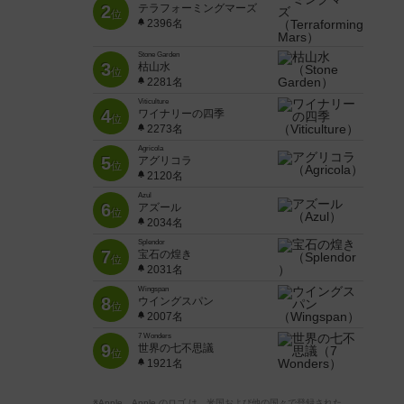
2
テラフォーミングマーズ
位
2396名
Stone Garden
3
枯山水
位
2281名
Viticulture
4
ワイナリーの四季
位
2273名
Agricola
5
アグリコラ
位
2120名
Azul
6
アズール
位
2034名
Splendor
7
宝石の煌き
位
2031名
Wingspan
8
ウイングスパン
位
2007名
7 Wonders
9
世界の七不思議
位
1921名
※Apple、Apple のロゴ は、米国および他の国々で登録された