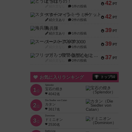
とうほうの！
42
PT
紹介文なし
1件の投稿
スターマイン・ラミー ポケット
42
PT
紹介文あり
2件の投稿
海兵隊
39
PT
紹介文あり
1件の投稿
スーパーストア3000
39
PT
紹介文なし
1件の投稿
フリップ７：復讐心とともに
37
PT
紹介文なし
2件の投稿
お気に入りランキング
トップ50
Splendor
1
宝石の煌き
位
4042名
Die Siedler von Catan
2
カタン
位
3617名
Dominion
3
ドミニオン
位
2530名
Battle Line