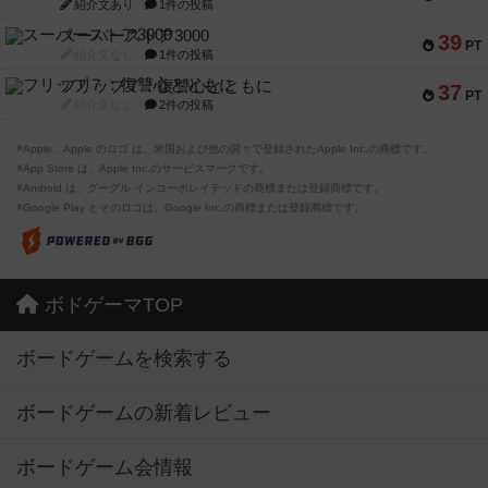
紹介文あり
1件の投稿
スーパーストア3000
39
PT
紹介文なし
1件の投稿
フリップ７：復讐心とともに
37
PT
紹介文なし
2件の投稿
※Apple、Apple のロゴ は、米国および他の国々で登録されたApple Inc.の商標です。
※App Store は、Apple Inc.のサービスマークです。
※Android は、グーグル インコーポレイテッドの商標または登録商標です。
※Google Play とそのロゴは、Google Inc.の商標または登録商標です。
ボドゲーマTOP
ボードゲームを検索する
ボードゲームの新着レビュー
ボードゲーム会情報