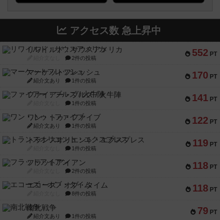
アクセス数 急上昇中
リワイルド：サウスアメリカ
552
PT
紹介文なし
2件の投稿
マーケットフレッシュ
170
PT
紹介文あり
1件の投稿
ファイアー・ブルズ / 火牛陣
141
PT
紹介文なし
1件の投稿
ワン・トゥ・ファイブ
122
PT
紹介文あり
1件の投稿
トランスオリエント・エクスプレス
119
PT
紹介文なし
1件の投稿
フラットアイアン
118
PT
紹介文なし
2件の投稿
エコーズ・オブ・タイム
118
PT
紹介文なし
8件の投稿
南北戦争
79
PT
紹介文あり
1件の投稿