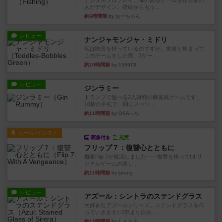
デジタルソロプレイ。毒のあるゲームを作るあの
人がデザイン。箱絵からもう...
約6時間前
by おーちゃん
レビュー
ナンジャモンジャ・ミドリ
私は吃音を持っているのですが、友達と集まって
このゲームをした際、3ゲー...
約10時間前
by 155973
レビュー
ジンラミー
トランプで遊べる2人対戦の麻雀風ゲームです。
10枚の手札で、同じスーツ...
約11時間前
by OSAっち
ルール/インスト
画像付き
充実
フリップ７：復讐心とともに
概要Flip 7が復活しました――復讐を伴って!オリ
ジナルゲームの楽し...
約11時間前
by jurong
レビュー
アズール：シントラのステンドグラス
大好きなアズールシリーズ。ステンドグラスを作
っていきます✨1部より自由...
約12時間前
by しんたろ