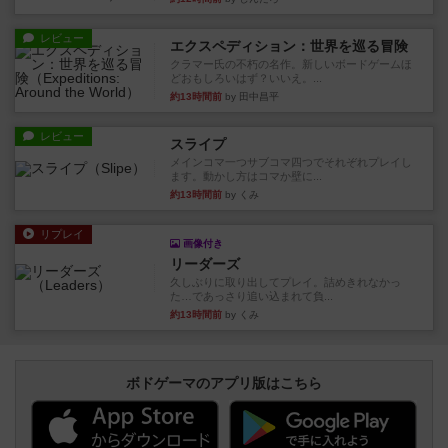
レビュー
エクスペディション：世界を巡る冒険
クラマー氏の不朽の名作。新しいボードゲームほ
どおもしろいはず？いいえ。...
約13時間前
by 田中昌平
レビュー
スライプ
メインコマ一つサブコマ四つでそれぞれプレイし
ます。動かし方はコマか壁に...
約13時間前
by くみ
リプレイ
画像付き
リーダーズ
久しぶりに取り出してプレイ。詰めきれなかっ
た…であっさり追い込まれて負...
約13時間前
by くみ
ボドゲーマのアプリ版はこちら