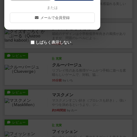
『ハーモニーズ』レビュー：立体感溢れる美しい
または
箱庭づくり。万人受けする良...
18分前
by ギャングスター
メールで会員登録
レビュー
クイズすごろく かぶーる
箱絵のデザインは小学校低学年向きの風情があり
ますが、問題のレベルによっ...
しばらく表示しない
26分前
by いち
レビュー
充実
クルーバージュ
リプレイ性のある推理ゲームかつ手軽に遊べる素
晴らしいゲームで、対戦、協...
35分前
by いち
レビュー
マスクメン
マスクメンすごい好き（プロレスも好き）。強い
やつを決めるというより、ジ...
約5時間前
by わー
レビュー
充実
フィッシェン