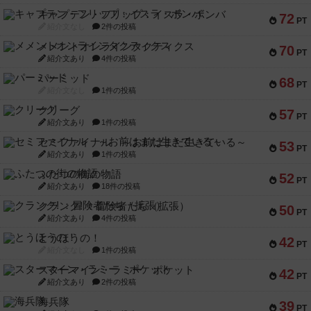
キャプテン・フリップ：イスラ・ボンバ
72
PT
紹介文なし
2件の投稿
メメントオンラインタクティクス
70
PT
紹介文あり
4件の投稿
パーミッド
68
PT
紹介文なし
1件の投稿
クリーグ
57
PT
紹介文あり
1件の投稿
セミファイナル ～お前はまだ生きている～
53
PT
紹介文あり
1件の投稿
ふたつの街の物語
52
PT
紹介文あり
18件の投稿
クランク! ：冒険者たち（拡張）
50
PT
紹介文あり
4件の投稿
とうほうの！
42
PT
紹介文なし
1件の投稿
スターマイン・ラミー ポケット
42
PT
紹介文あり
2件の投稿
海兵隊
39
PT