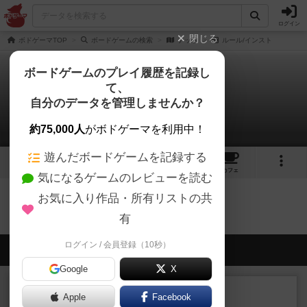
ログイン
閉じる
ボドゲーマTOP
ボードゲームの検索
テット
ルール/インスト
ボードゲームのプレイ履歴を記録し
て、
テット
自分のデータを管理しませんか？
0件のルール/インスト
約75,000人
がボドゲーマを利用中！
遊んだボードゲームを記録する
1
1
トップ
画像
動画
レビュー
カフェ
気になるゲームのレビューを読む
お気に入り作品・所有リストの共
テットのトップに戻る
有
ログイン / 会員登録（10秒）
会員の新しい投稿
Google
X
レビュー
画像付き
充実
Apple
Facebook
ハーモニーズ