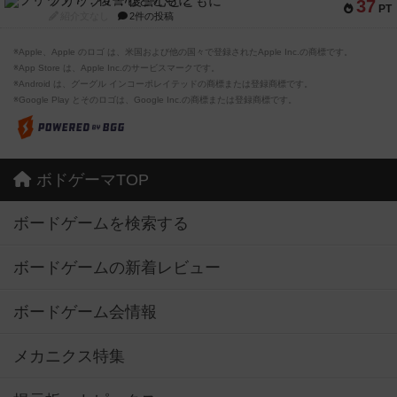
フリップ７：復讐心とともに
37
PT
紹介文なし
2件の投稿
※Apple、Apple のロゴ は、米国および他の国々で登録されたApple Inc.の商標です。
※App Store は、Apple Inc.のサービスマークです。
※Android は、グーグル インコーポレイテッドの商標または登録商標です。
※Google Play とそのロゴは、Google Inc.の商標または登録商標です。
ボドゲーマTOP
ボードゲームを検索する
ボードゲームの新着レビュー
ボードゲーム会情報
メカニクス特集