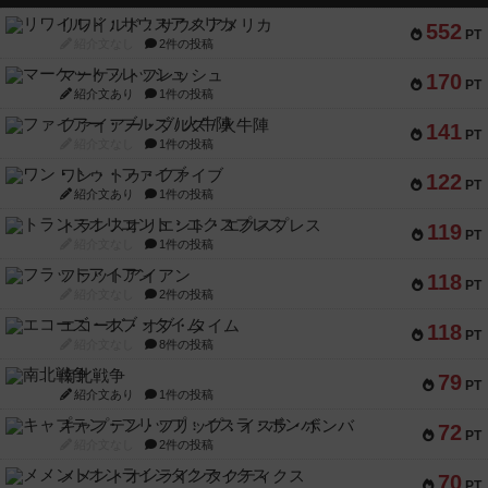
リワイルド：サウスアメリカ
552
PT
紹介文なし
2件の投稿
マーケットフレッシュ
170
PT
紹介文あり
1件の投稿
ファイアー・ブルズ / 火牛陣
141
PT
紹介文なし
1件の投稿
ワン・トゥ・ファイブ
122
PT
紹介文あり
1件の投稿
トランスオリエント・エクスプレス
119
PT
紹介文なし
1件の投稿
フラットアイアン
118
PT
紹介文なし
2件の投稿
エコーズ・オブ・タイム
118
PT
紹介文なし
8件の投稿
南北戦争
79
PT
紹介文あり
1件の投稿
キャプテン・フリップ：イスラ・ボンバ
72
PT
紹介文なし
2件の投稿
メメントオンラインタクティクス
70
PT