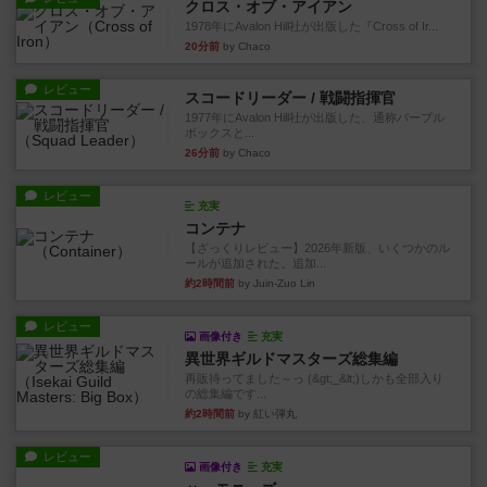
クロス・オブ・アイアン
1978年にAvalon Hill社が出版した『Cross of Ir...
20分前
by Chaco
レビュー
スコードリーダー / 戦闘指揮官
1977年にAvalon Hill社が出版した、通称パープル
ボックスと...
26分前
by Chaco
レビュー
充実
コンテナ
【ざっくりレビュー】2026年新版、いくつかのル
ールが追加された。追加...
約2時間前
by Juin-Zuo Lin
レビュー
画像付き
充実
異世界ギルドマスターズ総集編
再販待ってました～っ (&gt;_&lt;)しかも全部入り
の総集編です...
約2時間前
by 紅い弾丸
レビュー
画像付き
充実