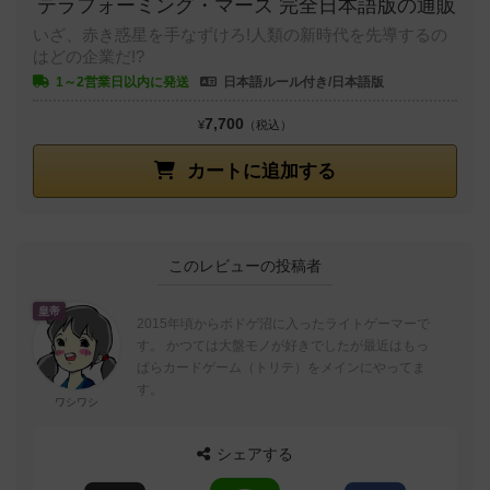
テラフォーミング・マーズ 完全日本語版の通販
いざ、赤き惑星を手なずけろ!人類の新時代を先導するの
はどの企業だ!?
1～2営業日以内に発送
日本語ルール付き/日本語版
7,700
¥
（税込）
カートに追加する
このレビューの投稿者
皇帝
2015年頃からボドゲ沼に入ったライトゲーマーで
す。 かつては大盤モノが好きでしたが最近はもっ
ぱらカードゲーム（トリテ）をメインにやってま
す。
ワシワシ
シェアする