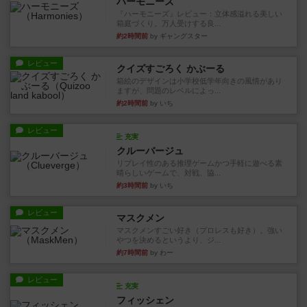
ハーモニーズ
『ハーモニーズ』レビュー：立体感溢れる美しい
箱庭づくり。万人受けする良...
約2時間前
by ギャングスター
レビュー
クイズすごろく かぶーる
箱絵のデザインは小学校低学年向きの風情があり
ますが、問題のレベルによっ...
約2時間前
by いち
レビュー
充実
クルーバージュ
リプレイ性のある推理ゲームかつ手軽に遊べる素
晴らしいゲームで、対戦、協...
約3時間前
by いち
レビュー
マスクメン
マスクメンすごい好き（プロレスも好き）。強い
やつを決めるというより、ジ...
約7時間前
by わー
レビュー
充実
フィッシェン