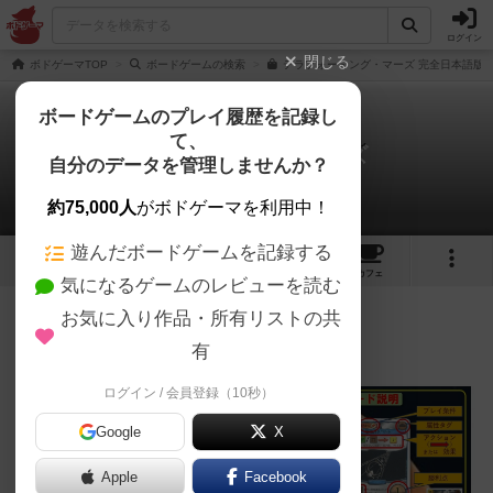
ログイン
閉じる
ボドゲーマTOP
ボードゲームの検索
テラフォーミング・マーズ 完全日本語版の
ボードゲームのプレイ履歴を記録し
て、
テラフォーミングマーズ
自分のデータを管理しませんか？
ワシワシさんのレビュー
約75,000人
がボドゲーマを利用中！
遊んだボードゲームを記録する
92
7
102
337
トップ
画像
動画
レビュー
カフェ
気になるゲームのレビューを読む
お気に入り作品・所有リストの共
986名
5名
0
約3年前
有
ログイン / 会員登録（10秒）
Google
X
Apple
Facebook