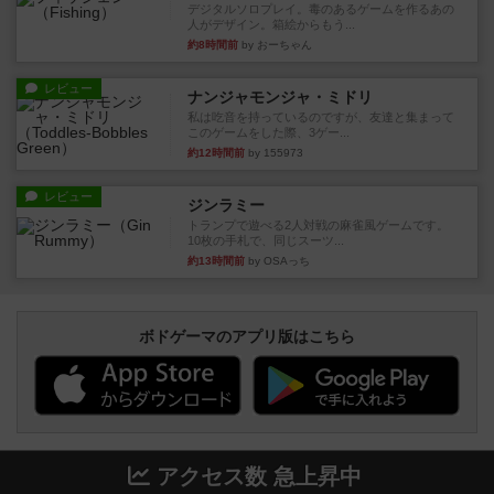
デジタルソロプレイ。毒のあるゲームを作るあの
人がデザイン。箱絵からもう...
約8時間前
by おーちゃん
レビュー
ナンジャモンジャ・ミドリ
私は吃音を持っているのですが、友達と集まって
このゲームをした際、3ゲー...
約12時間前
by 155973
レビュー
ジンラミー
トランプで遊べる2人対戦の麻雀風ゲームです。
10枚の手札で、同じスーツ...
約13時間前
by OSAっち
ボドゲーマのアプリ版はこちら
アクセス数 急上昇中