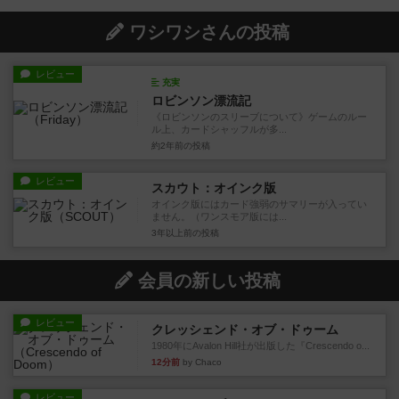
ワシワシさんの投稿
レビュー
充実
ロビンソン漂流記
《ロビンソンのスリーブについて》ゲームのルー
ル上、カードシャッフルが多...
約2年前
の投稿
レビュー
スカウト：オインク版
オインク版にはカード強弱のサマリーが入ってい
ません。（ワンスモア版には...
3年以上前
の投稿
会員の新しい投稿
レビュー
クレッシェンド・オブ・ドゥーム
1980年にAvalon Hill社が出版した『Crescendo o...
12分前
by Chaco
レビュー