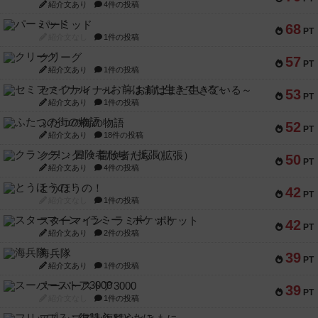
紹介文あり
4件の投稿
パーミッド
68
PT
紹介文なし
1件の投稿
クリーグ
57
PT
紹介文あり
1件の投稿
セミファイナル ～お前はまだ生きている～
53
PT
紹介文あり
1件の投稿
ふたつの街の物語
52
PT
紹介文あり
18件の投稿
クランク! ：冒険者たち（拡張）
50
PT
紹介文あり
4件の投稿
とうほうの！
42
PT
紹介文なし
1件の投稿
スターマイン・ラミー ポケット
42
PT
紹介文あり
2件の投稿
海兵隊
39
PT
紹介文あり
1件の投稿
スーパーストア3000
39
PT
紹介文なし
1件の投稿