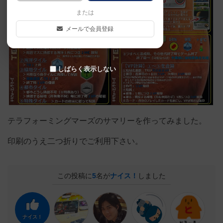
または
メールで会員登録
しばらく表示しない
テラフォーミングマーズのサマリーを作ってみました。
印刷のうえ二つ折りでご利用下さい。
この投稿に
5
名が
ナイス！
しました
ナイス！