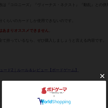
数は『コロニーズ』『ヴィーナス・ネクスト』『動乱』との併
分くらいのカードしか使用できないのです。
はあまりオススメできません
。
全て持っているなら、ぜひ購入しましょうと言える内容です。
リュード2｜ルール＆レビュー【ボードゲーム】
この投稿に
2
名が
ナイス！
しました