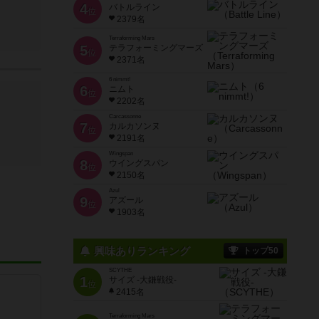
4
バトルライン
位
2379名
Terraforming Mars
5
テラフォーミングマーズ
位
2371名
6 nimmt!
6
ニムト
位
2202名
Carcassonne
7
カルカソンヌ
位
2191名
Wingspan
8
ウイングスパン
位
2150名
Azul
9
アズール
位
1903名
興味ありランキング
トップ50
SCYTHE
1
サイズ -大鎌戦役-
位
2415名
Terraforming Mars