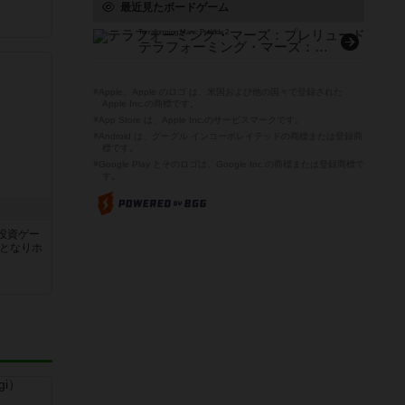
最近見たボードゲーム
Terraforming Mars: Prelude 2
テラフォーミング・マーズ：プレリュード２（拡張）
※Apple、Apple のロゴ は、米国および他の国々で登録された
Apple Inc.の商標です。
※App Store は、Apple Inc.のサービスマークです。
※Android は、グーグル インコーポレイテッドの商標または登録商
標です。
※Google Play とそのロゴは、Google Inc.の商標または登録商標で
す。
投資ゲー
家となりホ