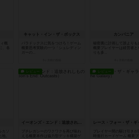
キャット・イン・ザ・ボックス
カンパニア
ティ概
パラドックスに気をつけろ！ゲーム
秘密裏に計画して誰よりも
に、各
概要思考実験の一つ「シュレディン
概要プレイヤーは経営者と
ガーの...
りも多...
6ヶ月前
の投稿
8ヶ月前
の投稿
レビュー
レビュー
イーオンズ・エンド：追放されしもの
ルカソ
プチレガシーのワクワクを再び味わ
プレイヤー間の駆け引きが
土地。
える概要本作は協力型デッキ構築ゲ
時進行カードゲーム 概要