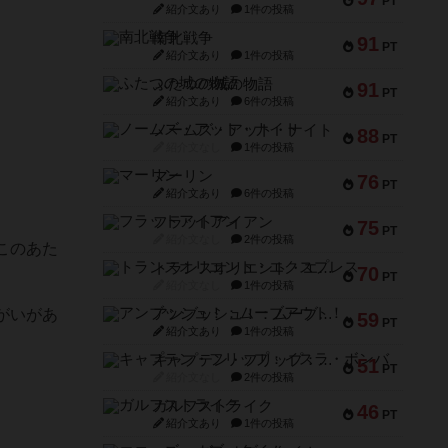
PT
紹介文あり
1件の投稿
南北戦争
91
PT
紹介文あり
1件の投稿
ふたつの城の物語
91
PT
紹介文あり
6件の投稿
ノームズ・アット・ナイト
88
PT
紹介文なし
1件の投稿
マーリン
76
PT
紹介文あり
6件の投稿
フラットアイアン
75
PT
紹介文なし
2件の投稿
このあた
トランスオリエント・エクスプレス
70
PT
紹介文なし
1件の投稿
アンブッシュ！：ムーブアウト！
がいがあ
59
PT
紹介文あり
1件の投稿
キャプテン・フリップ：イスラ・ボンバ
51
PT
紹介文なし
2件の投稿
ガルフストライク
46
PT
紹介文あり
1件の投稿