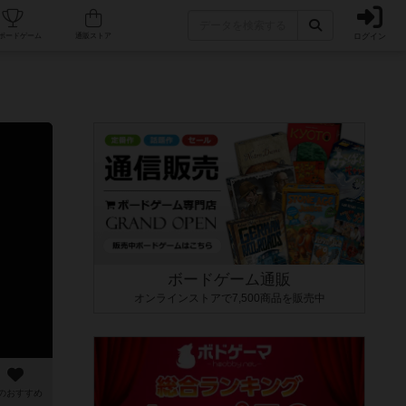
ログイン
カフェ/店舗
人気ボードゲーム
通販ストア
ボードゲーム通販
オンラインストアで7,500商品を販売中
のおすすめ