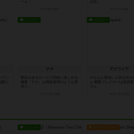
ーム『...
は自...
約1年前
の投稿
約1年前
の投稿
レビュー
レビュー
ナナ
アクワイア
べてい
馴染みあるルールで気軽に楽しめる
今もなお根強い人気を誇る
は配ら
概要『ナナ』は神経衰弱のような要
ム 概要プレイヤーは投資
領で...
テル...
1年以上前
の投稿
1年以上前
の投稿
レビュー
ルール/インスト