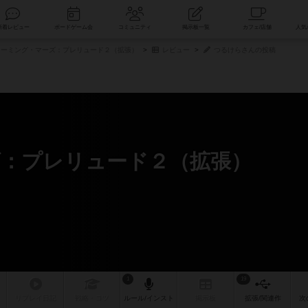
索
新着レビュー
ボードゲーム会
コミュニティ
掲示板一覧
ーミング・マーズ：プレリュード２（拡張）
レビュー
つるけらさんの投稿
：プレリュード２（拡張）
1
19
リプレイ
日記
戦略
・コツ
ルール
/インスト
掲示板
拡張/関連
作
次