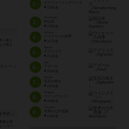
2
テラフォーミングマーズ
位
2395名
Stone Garden
3
枯山水
位
2280名
Viticulture
4
ワイナリーの四季
位
多く稼ぐ
2272名
なり誰よ
Agricola
5
アグリコラ
位
2120名
Azul
6
アズール
位
2034名
Splendor
7
宝石の煌き
位
2030名
Wingspan
8
ウイングスパン
位
2006名
7 Wonders
9
世界の七不思議
位
レース・フォー・ザ・ギャラクシー
1920名
重要な同
プレイヤー