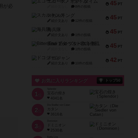
エコーズ・オブ・タイム
45
PT
用が必
紹介文なし
8件の投稿
スカルキング
45
PT
紹介文あり
12件の投稿
海兵隊
45
PT
紹介文あり
1件の投稿
Bitter End ブタペスト救出作戦
45
PT
紹介文なし
1件の投稿
ドコジャン
42
PT
紹介文あり
10件の投稿
お気に入りランキング
トップ50
Splendor
1
宝石の煌き
位
4041名
Die Siedler von Catan
2
カタン
位
3616名
Dominion
3
ドミニオン
位
2530名
Battle Line