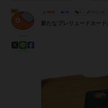
仙人
969名
2名
0
1年以上前
新たなプレリュードカード
つるけら
シェアする