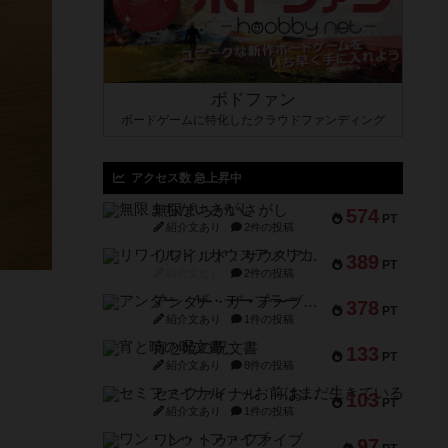
ボドファン
ボードゲームに特化したクラウドファンディング
アクセス数 急上昇中
無限まちがいさがし
574
PT
紹介文あり
2件の投稿
リワイルド：サウスアメリカ
389
PT
紹介文なし
2件の投稿
アンダー・ザ・テーブラー
378
PT
紹介文あり
1件の投稿
宵と暁の呪文書
133
PT
紹介文あり
8件の投稿
セミファイナル ～お前はまだ生きている～
103
PT
紹介文あり
1件の投稿
ワン・トゥ・ファイブ
97