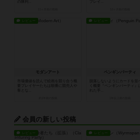
の隊列...
プレイ...
11ヶ月前
の投稿
12ヶ月前
の投稿
レビュー
レビュー
モダンアート
ペンギンパーティ
市場価値を読んで絵画を競り合う概
脱落しないようにカードを並
要プレイヤーたちは順番に競売人や
く概要『ペンギンパーティ』
客とな...
れた手...
約1年前
の投稿
1年以上前
の投稿
会員の新しい投稿
レビュー
レビュー