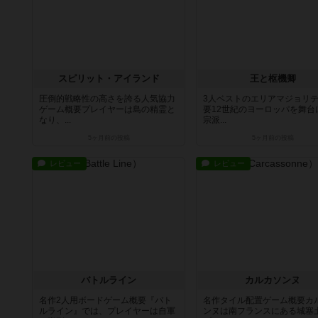
スピリット・アイランド
王と枢機卿
圧倒的戦略性の高さを誇る人気協力
3人ベストのエリアマジョリ
ゲーム概要プレイヤーは島の精霊と
要12世紀のヨーロッパを舞台
なり、...
宗派...
5ヶ月前
の投稿
5ヶ月前
の投稿
レビュー
レビュー
バトルライン
カルカソンヌ
名作2人用ボードゲーム概要『バト
名作タイル配置ゲーム概要カ
ルライン』では、プレイヤーは自軍
ンヌは南フランスにある城塞