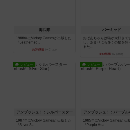
海兵隊
パーミッド
1988年にVictory Gamesが出版した
おばあちゃんは猫が大好きです
『Leathernec...
し、あまりにも多くの猫を飼
るた...
約5時間前
by Chaco
約5時間前
by jurong
レビュー
レビュー
アンブッシュ！：シルバースター
アンブッシュ！：パープル
1987年にVictory Gamesが出版した
1985年にVictory Gamesが
『Silver Sta...
『Purple Hea...