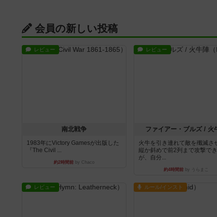
会員の新しい投稿
レビュー
レビュー
南北戦争
ファイアー・ブルズ / 火
1983年にVictory Gamesが出版した
火牛を引き連れて敵を殲滅さ
『The Civil ...
縦か斜めで前2列まで攻撃で
が、自分...
約2時間前
by Chaco
約4時間前
by うらまこ
レビュー
ルール/インスト