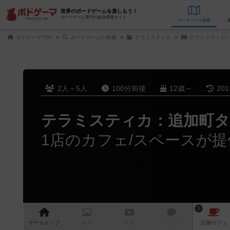
世界のボードゲームを楽しもう！
ボードゲーム専門の総合情報サイト
データベース
検
ボドゲーマTOP
ボードゲームの検索
テラミスティカ
テラミスティカ：
2人～5人
100分前後
12歳～
20
テラミスティカ：追加町
1店のカフェ/スペースが提
1
ゲーム
トップ
画像
動画
レビュー
店舗/
カフェ