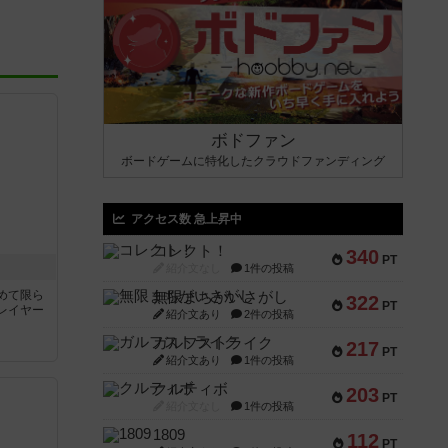
ボドファン
ボードゲームに特化したクラウドファンディング
アクセス数 急上昇中
コレクト！
340
PT
紹介文なし
1件の投稿
めて限ら
無限まちがいさがし
322
PT
レイヤー
紹介文あり
2件の投稿
ガルフストライク
217
PT
紹介文あり
1件の投稿
クルティボ
203
PT
紹介文なし
1件の投稿
1809
112
PT