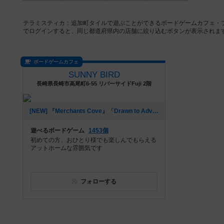
テラミスティカ：追加町タイルで遊ぶことができるボードゲームカフェ・
でログインすると、同じ都道府県内の店舗に絞り込むボタンが表示されま
ボードゲームカフェ
SUNNY BIRD
長崎県長崎市高尾町6-55 リバーサイドFuji 2階
[NEW] 『Merchants Cove』「Drawn to Adventure」概要説明動画アップしました。（2021年06月09日 16時06分）
遊べるボードゲーム
1453個
初めての方、おひとり様でも楽しんでもらえる
アットホームな雰囲気です
フォローする