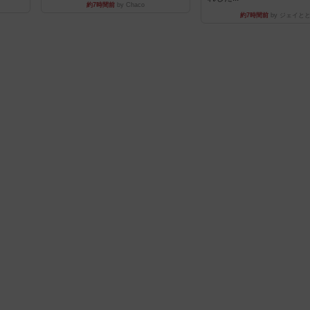
約7時間前
by Chaco
約7時間前
by ジェイと