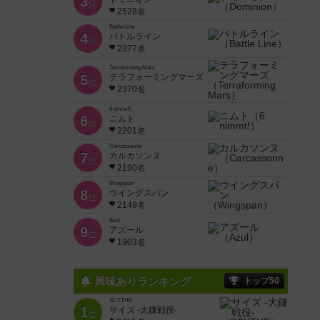
3
位
2528名
Battle Line
4
バトルライン
位
2377名
Terraforming Mars
5
テラフォーミングマーズ
位
2370名
6 nimmt!
6
ニムト
位
2201名
Carcassonne
7
カルカソンヌ
位
2190名
Wingspan
8
ウイングスパン
位
2149名
Azul
9
アズール
位
1903名
興味ありランキング
トップ50
SCYTHE
1
サイズ -大鎌戦役-
位