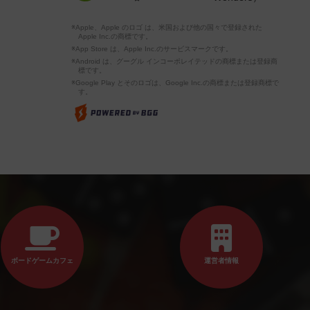
※Apple、Apple のロゴ は、米国および他の国々で登録された
Apple Inc.の商標です。
※App Store は、Apple Inc.のサービスマークです。
※Android は、グーグル インコーポレイテッドの商標または登録商
標です。
※Google Play とそのロゴは、Google Inc.の商標または登録商標で
す。
ボードゲームカフェ
運営者情報