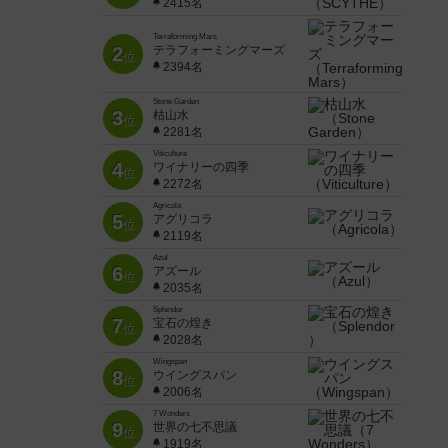
2415名
Terraforming Mars
2
テラフォーミングマーズ
位
2394名
Stone Garden
3
枯山水
位
2281名
Viticulture
4
ワイナリーの四季
位
2272名
Agricola
5
アグリコラ
位
2119名
Azul
6
アズール
位
2035名
Splendor
7
宝石の煌き
位
2028名
Wingspan
8
ウイングスパン
位
2006名
7 Wonders
9
世界の七不思議
位
1919名