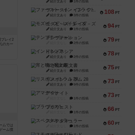
紹介文あり
1件の投稿
ファースト・イン・フライト
108
PT
紹介文あり
3件の投稿
モズビ－ズ・レイダ－ズ
94
PT
紹介文あり
1件の投稿
テンプテーション
79
間プレイ2
PT
紹介文なし
2件の投稿
札のカー
インドネシア
78
PT
紹介文あり
2件の投稿
宵と暁の呪文書
75
PT
紹介文あり
8件の投稿
リスボン・トラム 28
73
PT
紹介文あり
9件の投稿
アマナイト
73
PT
紹介文なし
1件の投稿
ブラヴェスト
66
PT
紹介文なし
1件の投稿
スペクタキュラー
60
PT
ームでは
紹介文なし
1件の投稿
ゲーム慣
スモールワールド