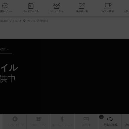
索
新着レビュー
ボードゲーム会
コミュニティ
掲示板一覧
追加町タイル
カフェ/店舗情報
13年～
タイル
供中
9
リプレイ
日記
戦略
・コツ
ルール
/インスト
掲示板
拡張/関連
作
次