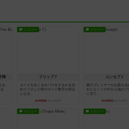
レビュー
レビュー
牛陣
フリップ７
コンセプト
せる。
カードをめくるかパスをするかを決
親のプレイヤーがお題を決
きる
めてパスした時のカード数字が得点
れたヒントの中から他のプ
になる...
に当て...
約5時間前
by mob567
約5時間前
by mob567
レビュー
レビュー