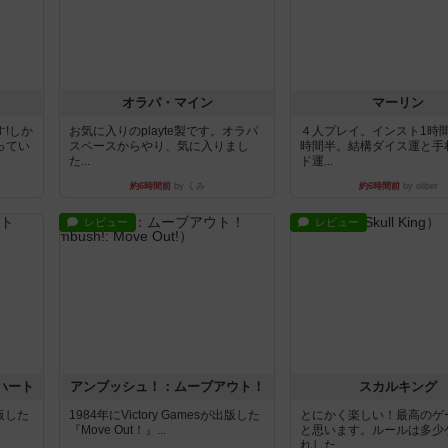
オラパ・マイン
マーリン
!しか
お気に入りのplayte製です。オラパ
４人プレイ。インスト1時
ってい
スペースからやり、気に入りまし
時間半。結構ダイス運と手
た...
ド運...
約6時間前
by くみ
約6時間前
by oliber
レビュー
レビュー
ハート
アンブッシュ！：ムーブアウト！
スカルキング
出版した
1984年にVictory Gamesが出版した
とにかく楽しい！最高のゲ
『Move Out！』...
と思います。ルールは多少
れした...