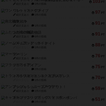
103
PT
紹介文あり
1件の投稿
ワン・トゥ・ファイブ
97
PT
紹介文あり
1件の投稿
南北戦争
91
PT
紹介文あり
1件の投稿
ふたつの城の物語
91
PT
紹介文あり
6件の投稿
ノームズ・アット・ナイト
88
PT
紹介文なし
1件の投稿
マーリン
76
PT
紹介文あり
6件の投稿
フラットアイアン
75
PT
紹介文なし
2件の投稿
トランスオリエント・エクスプレス
70
PT
紹介文なし
1件の投稿
アンブッシュ！：ムーブアウト！
59
PT
紹介文あり
1件の投稿
キャプテン・フリップ：イスラ・ボンバ
51
PT
紹介文なし
2件の投稿