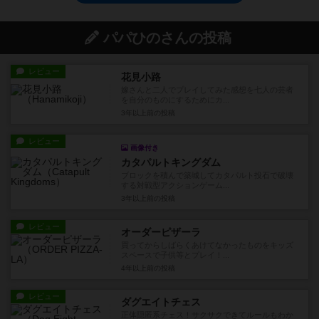
パパひのさんの投稿
レビュー
花見小路
嫁さんと二人でプレイしてみた感想を七人の芸者
を自分のものにするためにカ...
3年以上前
の投稿
レビュー
画像付き
カタパルトキングダム
ブロックを積んで築城してカタパルト投石で破壊
する対戦型アクションゲーム...
3年以上前
の投稿
レビュー
オーダーピザーラ
買ってからしばらくあけてなかったものをキッズ
スペースで子供等とプレイ！...
4年以上前
の投稿
レビュー
ダグエイトチェス
正体隠匿系チェス！サクサクできてルールもわか