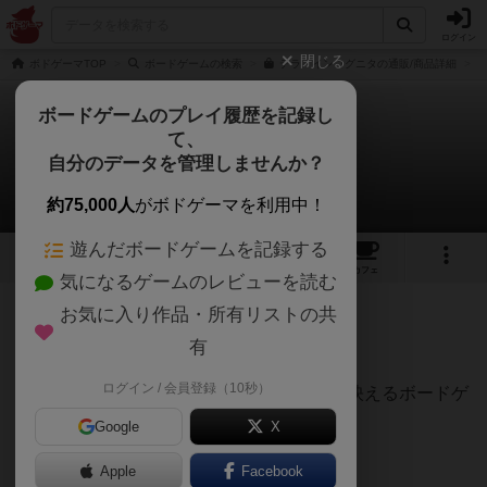
ログイン
閉じる
ボドゲーマTOP
ボードゲームの検索
テラ・インコグニタの通販/商品詳細
ボードゲームのプレイ履歴を記録し
て、
テラ・インコグニタ
自分のデータを管理しませんか？
パパひのさんのレビュー
約75,000人
がボドゲーマを利用中！
遊んだボードゲームを記録する
6
1
1
トップ
画像
動画
レビュー
カフェ
気になるゲームのレビューを読む
お気に入り作品・所有リストの共
201名
0名
0
6年以上前
有
ログイン / 会員登録（10秒）
タイルを並べて自分だけの世界地図を作る映えるボードゲ
ーム！
Google
X
↓はプレイ後に完成した地図
Apple
Facebook