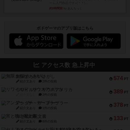
ーム入門作品です♪(＾＾)...
約9時間前
by あんちっく
ボドゲーマのアプリ版はこちら
アクセス数 急上昇中
無限まちがいさがし
574
PT
紹介文あり
2件の投稿
リワイルド：サウスアメリカ
389
PT
紹介文なし
2件の投稿
アンダー・ザ・テーブラー
378
PT
紹介文あり
1件の投稿
宵と暁の呪文書
133
PT
紹介文あり
8件の投稿
セミファイナル ～お前はまだ生きている～