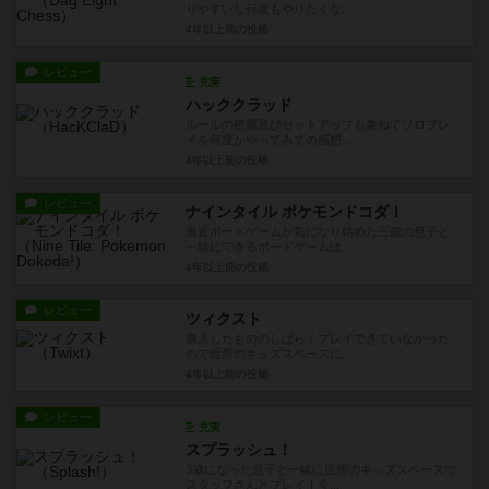
りやすいし何度もやりたくな...
4年以上前
の投稿
レビュー
充実
ハッククラッド
ルールの把握及びセットアップも兼ねてソロプレ
イを何度かやってみての感想...
4年以上前
の投稿
レビュー
ナインタイル ポケモンドコダ！
最近ボードゲームが気になり始めた三歳の息子と
一緒にできるボードゲームは...
4年以上前
の投稿
レビュー
ツィクスト
購入したもののしばらくプレイできていなかった
ので近所のキッズスペースに...
4年以上前
の投稿
レビュー
充実
スプラッシュ！
3歳になった息子と一緒に近所のキッズスペースで
スタッフさんとプレイ！今...