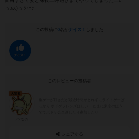
面白すぎて妻と深夜二時過ぎまでやってしまった三c⌒
っ.ω.)っ ｼｭｰｯ
この投稿に
0
名が
ナイス！
しました
ナイス！
このレビューの投稿者
大賢者
重ゲーが好きだが最近時間がとれずにライトゲーば
っかり ボドゲフレンズほしい… たまに東京のほう
でてボドゲ会企画したり参加したり
パパひの
シェアする