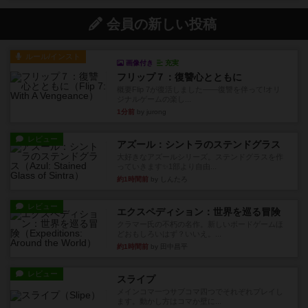
会員の新しい投稿
ルール/インスト
画像付き
充実
フリップ７：復讐心とともに
概要Flip 7が復活しました――復讐を伴って!オリ
ジナルゲームの楽し...
1分前
by jurong
レビュー
アズール：シントラのステンドグラス
大好きなアズールシリーズ。ステンドグラスを作
っていきます✨1部より自由...
約1時間前
by しんたろ
レビュー
エクスペディション：世界を巡る冒険
クラマー氏の不朽の名作。新しいボードゲームほ
どおもしろいはず？いいえ。...
約1時間前
by 田中昌平
レビュー
スライプ
メインコマ一つサブコマ四つでそれぞれプレイし
ます。動かし方はコマか壁に...