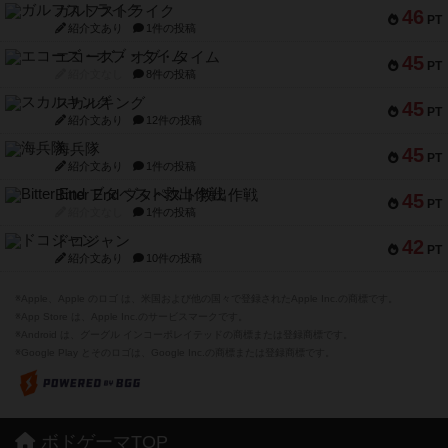
ガルフストライク
46
PT
紹介文あり
1件の投稿
エコーズ・オブ・タイム
45
PT
紹介文なし
8件の投稿
スカルキング
45
PT
紹介文あり
12件の投稿
海兵隊
45
PT
紹介文あり
1件の投稿
Bitter End ブタペスト救出作戦
45
PT
紹介文なし
1件の投稿
ドコジャン
42
PT
紹介文あり
10件の投稿
※Apple、Apple のロゴ は、米国および他の国々で登録されたApple Inc.の商標です。
※App Store は、Apple Inc.のサービスマークです。
※Android は、グーグル インコーポレイテッドの商標または登録商標です。
※Google Play とそのロゴは、Google Inc.の商標または登録商標です。
ボドゲーマTOP