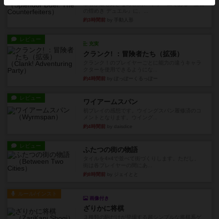
筆者が最も好きな2人用ボードゲームである『宝石
の煌めき デュエル』に、...
約3時間前
by 手動人形
レビュー
充実
クランク! ：冒険者たち（拡張）
クランク！のプレイヤーごとに能力の違うキャラ
クターを使用できるようにな...
約4時間前
by ぽっぽーくるっぽー
レビュー
ワイアームスパン
初プレイの感想です。ウイングスパン履修済のコ
メントとなります。ウイング...
約4時間前
by daisdice
レビュー
ふたつの街の物語
タイルを4×4で並べて街づくりします。ただし、
街は各プレイヤーの間にあ...
約8時間前
by ジェイとと
ルール/インスト
画像付き
ざりかに将棋
３種類の駒だけが登場する超シンプルな将棋系ゲ