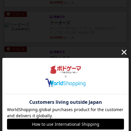
約2時間前
by くみ
リプレイ
画像付き
リーダーズ
久しぶりに取り出してプレイ。詰めきれなかっ
た…であっさり追い込まれて負...
約2時間前
by くみ
リプレイ
画像付き
ブリックス
久しぶりに取り出してプレイ。記号担当と色担当
に分かれてプレイ。あかんか...
約2時間前
by くみ
レビュー
画像付き
ダグエイトチェス
チェスなのに、ほんの10分で終わります。動きで
敵のコマの種類が分かれば...
約2時間前
by くみ
レビュー
画像付き
充実
宝石の煌き：デュエル 偽造者