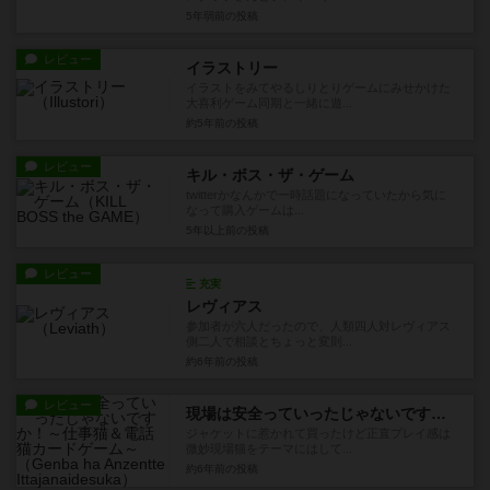
5年弱前
の投稿
レビュー
イラストリー
イラストをみてやるしりとりゲームにみせかけた
大喜利ゲーム同期と一緒に遊...
約5年前
の投稿
レビュー
キル・ボス・ザ・ゲーム
twitterかなんかで一時話題になっていたから気に
なって購入ゲームは...
5年以上前
の投稿
レビュー
充実
レヴィアス
参加者が六人だったので、人類四人対レヴィアス
側二人で相談とちょっと変則...
約6年前
の投稿
レビュー
現場は安全っていったじゃないですか！～仕事猫＆電話猫カードゲーム～
ジャケットに惹かれて買ったけど正直プレイ感は
微妙現場猫をテーマにはして...
約6年前
の投稿