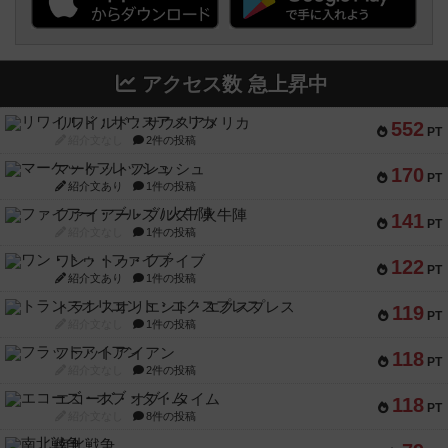
アクセス数 急上昇中
リワイルド：サウスアメリカ
552
PT
紹介文なし
2件の投稿
マーケットフレッシュ
170
PT
紹介文あり
1件の投稿
ファイアー・ブルズ / 火牛陣
141
PT
紹介文なし
1件の投稿
ワン・トゥ・ファイブ
122
PT
紹介文あり
1件の投稿
トランスオリエント・エクスプレス
119
PT
紹介文なし
1件の投稿
フラットアイアン
118
PT
紹介文なし
2件の投稿
エコーズ・オブ・タイム
118
PT
紹介文なし
8件の投稿
南北戦争