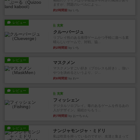
箱絵のデザインは小学校低学年向きの風情があり
ますが、問題のレベルによっ...
約2時間前
by いち
レビュー
充実
クルーバージュ
リプレイ性のある推理ゲームかつ手軽に遊べる素
晴らしいゲームで、対戦、協...
約2時間前
by いち
レビュー
マスクメン
マスクメンすごい好き（プロレスも好き）。強い
やつを決めるというより、ジ...
約6時間前
by わー
レビュー
充実
フィッシェン
デジタルソロプレイ。毒のあるゲームを作るあの
人がデザイン。箱絵からもう...
約7時間前
by おーちゃん
レビュー
ナンジャモンジャ・ミドリ
私は吃音を持っているのですが、友達と集まって