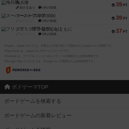
海兵隊
39
PT
紹介文あり
1件の投稿
スーパーストア3000
39
PT
紹介文なし
1件の投稿
フリップ７：復讐心とともに
37
PT
紹介文なし
2件の投稿
※Apple、Apple のロゴ は、米国および他の国々で登録されたApple Inc.の商標です。
※App Store は、Apple Inc.のサービスマークです。
※Android は、グーグル インコーポレイテッドの商標または登録商標です。
※Google Play とそのロゴは、Google Inc.の商標または登録商標です。
ボドゲーマTOP
ボードゲームを検索する
ボードゲームの新着レビュー