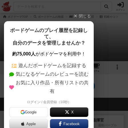
ログイン
閉じる
ボドゲーマTOP
ボードゲームの検索
テンプル騎士団
戦略やコツ
ボードゲームのプレイ履歴を記録し
て、
テンプル騎士団
自分のデータを管理しませんか？
0件の戦略やコツ
約75,000人
がボドゲーマを利用中！
遊んだボードゲームを記録する
2
6
トップ
画像
動画
レビュー
カフェ
気になるゲームのレビューを読む
お気に入り作品・所有リストの共
テンプル騎士団のトップに戻る
有
ログイン / 会員登録（10秒）
会員の新しい投稿
Google
X
レビュー
スコードリーダー / 戦闘指揮官
Apple
Facebook
1977年にAvalon Hill社が出版した、通称パープル