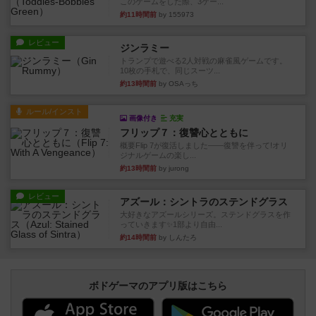
このゲームをした際、3ゲー...
約11時間前
by 155973
レビュー
ジンラミー
トランプで遊べる2人対戦の麻雀風ゲームです。
10枚の手札で、同じスーツ...
約13時間前
by OSAっち
ルール/インスト
画像付き
充実
フリップ７：復讐心とともに
概要Flip 7が復活しました――復讐を伴って!オリ
ジナルゲームの楽し...
約13時間前
by jurong
レビュー
アズール：シントラのステンドグラス
大好きなアズールシリーズ。ステンドグラスを作
っていきます✨1部より自由...
約14時間前
by しんたろ
ボドゲーマのアプリ版はこちら