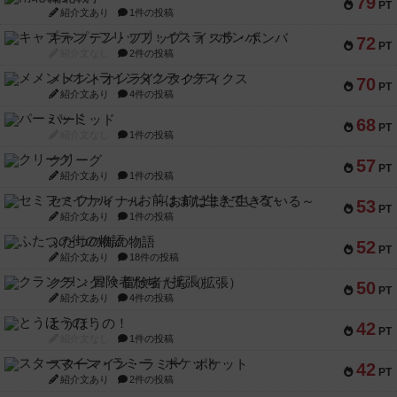
79
PT
紹介文あり
1件の投稿
キャプテン・フリップ：イスラ・ボンバ
72
PT
紹介文なし
2件の投稿
メメントオンラインタクティクス
70
PT
紹介文あり
4件の投稿
パーミッド
68
PT
紹介文なし
1件の投稿
クリーグ
57
PT
紹介文あり
1件の投稿
セミファイナル ～お前はまだ生きている～
53
PT
紹介文あり
1件の投稿
ふたつの街の物語
52
PT
紹介文あり
18件の投稿
クランク! ：冒険者たち（拡張）
50
PT
紹介文あり
4件の投稿
とうほうの！
42
PT
紹介文なし
1件の投稿
スターマイン・ラミー ポケット
42
PT
紹介文あり
2件の投稿