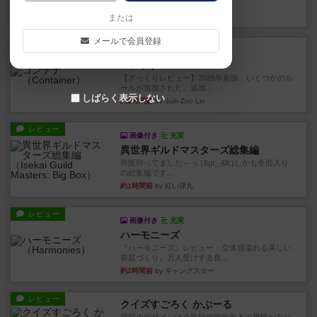
ボックスと...
1分前
by Chaco
または
メールで会員登録
レビュー
充実
コンテナ
【ざっくりレビュー】2026年新版、いくつかのル
ールが追加された。追加...
しばらく表示しない
約1時間前
by Juin-Zuo Lin
レビュー
画像付き
充実
異世界ギルドマスターズ総集編
再販待ってました～っ (&gt;_&lt;)しかも全部入り
の総集編です...
約1時間前
by 紅い弾丸
レビュー
画像付き
充実
ハーモニーズ
『ハーモニーズ』レビュー：立体感溢れる美しい
箱庭づくり。万人受けする良...
約2時間前
by ギャングスター
レビュー
クイズすごろく かぶーる