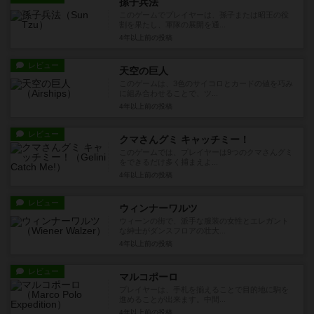
孫子兵法
このゲームでプレイヤーは、孫子または昭王の役
割を果たし、軍隊の展開を通...
4年以上前
の投稿
レビュー
天空の巨人
このゲームは、3色のサイコロとカードの値を巧み
に組み合わせることで、ツ...
4年以上前
の投稿
レビュー
クマさんグミ キャッチミー！
このゲームでは、プレイヤーは9つのクマさんグミ
をできるだけ多く捕まえよ...
4年以上前
の投稿
レビュー
ウィンナーワルツ
ウィーンの街で、派手な服装の女性とエレガント
な紳士がダンスフロアの壮大...
4年以上前
の投稿
レビュー
マルコポーロ
プレイヤーは、手札を揃えることで目的地に駒を
進めることが出来ます。中間...
4年以上前
の投稿