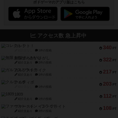
ボドゲーマのアプリ版はこちら
アクセス数 急上昇中
コレクト！
340
PT
紹介文なし
1件の投稿
無限まちがいさがし
322
PT
紹介文あり
2件の投稿
ガルフストライク
217
PT
紹介文あり
1件の投稿
クルティボ
203
PT
紹介文なし
1件の投稿
1809
112
PT
紹介文あり
1件の投稿
ファースト・イン・フライト
108
PT
紹介文あり
3件の投稿