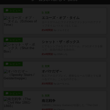
レビュー
充実
エコーズ・オブ・タイム
カードゲームにファイナルファンタジーのアクテ
ィブタイムバトル（もしくは...
約4時間前
by ジェイとと
レビュー
シャット・ザ・ボックス
とてもシンプルなダイスゲーム。2つのダイスを振
って、出目の合計を自分の...
約4時間前
by OSAっち
レビュー
充実
オバケだぞ～
対人アナログプレイ。簡単なルールで誰とでも遊
べるゲーム。こんなの子ども...
約5時間前
by おーちゃん
レビュー
充実
南北戦争
1983年にVictory Gamesが出版した『The Civil ...
約9時間前
by Chaco