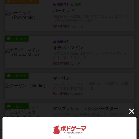
ルール/インスト
画像付き
充実
パーミッド
おばあちゃんは猫が大好きです!しかし、あまりに
も多くの猫を飼っているた...
約12時間前
by jurong
レビュー
画像付き
オラパ・マイン
お気に入りのplayte製です。オラパスペースから
やり、気に入りました...
約12時間前
by くみ
レビュー
マーリン
４人プレイ。インスト1時間プレイ2時間半。結構
ダイス運と手札のカード運...
約13時間前
by oliber
レビュー
アンブッシュ！：シルバースター
1987年にVictory Gamesが出版した『Silver Sta...
約13時間前
by Chaco