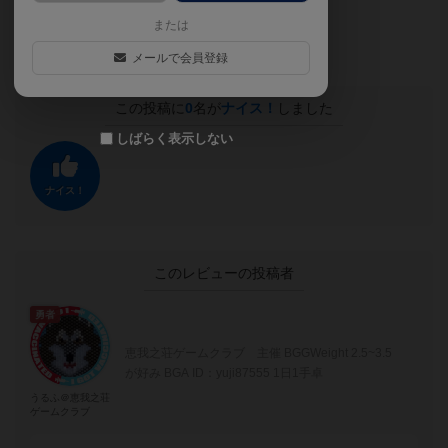
ァンゴッホ。
または
そのうち１つは、未解決事件となります。
メールで会員登録
この投稿に
0
名が
ナイス！
しました
しばらく表示しない
ナイス！
このレビューの投稿者
勇者
恵我之荘ゲームクラブ 主催 BGGWeight 2.5~3.5
が好み BGA ID：yuji87555 1日1手卓
うるふ＠恵我之荘
ゲームクラブ