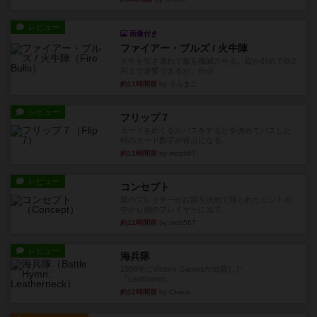
レビュー
画像付き
ファイアー・ブルズ / 火牛陣
火牛を引き連れて敵を殲滅させる。縦か斜めで前2
列まで攻撃できるが、自分...
約11時間前
by うらまこ
レビュー
フリップ７
カードをめくるかパスをするかを決めてパスした
時のカード数字が得点になる...
約11時間前
by mob567
レビュー
コンセプト
親のプレイヤーがお題を決めて限られたヒントの
中から他のプレイヤーに当て...
約11時間前
by mob567
レビュー
海兵隊
1988年にVictory Gamesが出版した
『Leathernec...
約12時間前
by Chaco