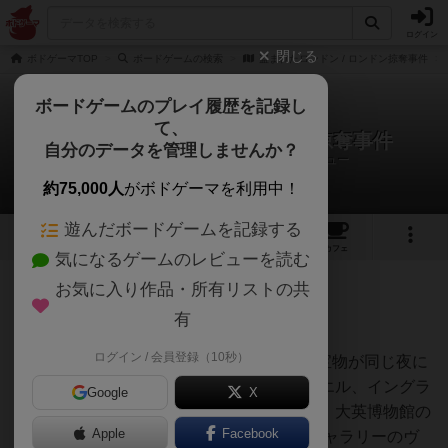
ログイン
閉じる
ボドゲーマTOP
ボードゲームの検索
盗まれたロンドン / ロンドン掠奪事件
ボードゲームのプレイ履歴を記録し
て、
盗まれたロンドン / ロンドン掠奪事件
自分のデータを管理しませんか？
うるふ＠恵我之荘ゲームクラブさんのレビュー
約75,000人
がボドゲーマを利用中！
遊んだボードゲームを記録する
5
4
5
トップ
画像
動画
レビュー
カフェ
気になるゲームのレビューを読む
お気に入り作品・所有リストの共
91名
0名
0
5年弱前
有
ログイン / 会員登録（10秒）
ロンドンで略奪事件が起こりました！ 5つ宝物が同じ夜に
盗まれました。ロンドン塔のクラウンジュエル、イングラ
Google
X
ンド銀行の金、ビッグベンの極秘ファイル、大英博物館の
Apple
Facebook
貴重なインカの遺物、そして ナショナルギャラリーのヴ