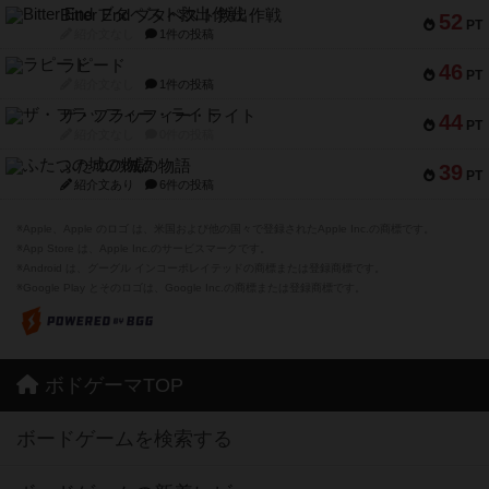
Bitter End ブタペスト救出作戦
52
PT
紹介文なし
1件の投稿
ラピード
46
PT
紹介文なし
1件の投稿
ザ・フラッフィー・ライト
44
PT
紹介文なし
0件の投稿
ふたつの城の物語
39
PT
紹介文あり
6件の投稿
※Apple、Apple のロゴ は、米国および他の国々で登録されたApple Inc.の商標です。
※App Store は、Apple Inc.のサービスマークです。
※Android は、グーグル インコーポレイテッドの商標または登録商標です。
※Google Play とそのロゴは、Google Inc.の商標または登録商標です。
ボドゲーマTOP
ボードゲームを検索する