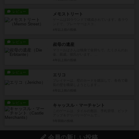
レビュー
メモストリート
ゲームは10ラウンドで構成されています。各ラウ
ンドで、プレーヤーはスコ...
4年以上前
の投稿
レビュー
叔母の遺産
マリーおばさんは独身で金持ちで、たくさんのお
金、親戚、彼氏がいます。 ...
4年以上前
の投稿
レビュー
エリコ
プレイヤーは、壁のカードを建設して、各色で最
長の壁を構築しようとします...
4年以上前
の投稿
レビュー
キャッスル・マーチャント
このゲームは、タイルの敷設、手札管理、ピック
アップ＆デリバリーゲームで...
5年弱前
の投稿
会員の新しい投稿