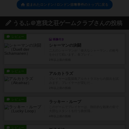
盗まれたロンドン / ロンドン掠奪事件のトップに戻る
うるふ＠恵我之荘ゲームクラブさんの投稿
レビュー
画像付き
シャーマンの決闘
二人のシャーマンが「偉大なシャーマン」の称号
をかけて戦います。各プレイ...
2年以上前
の投稿
レビュー
アルカトラズ
プレイヤーは監獄島アルカトラズからの脱出を試
みます。プレイヤーが望むだ...
2年以上前
の投稿
レビュー
ラッキー・ループ
このゲームでプレイヤーは、熱狂的な観衆の前で
大胆なスタントを行う曲技飛...
4年以上前
の投稿
レビュー