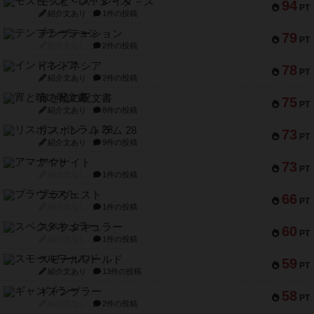
モズビ－ズ・レイダ－ズ
94
PT
紹介文あり
1件の投稿
テンプテーション
79
PT
紹介文なし
2件の投稿
インドネシア
78
PT
紹介文あり
2件の投稿
宵と暁の呪文書
75
PT
紹介文あり
8件の投稿
リスボン・トラム 28
73
PT
紹介文あり
9件の投稿
アマナイト
73
PT
紹介文なし
1件の投稿
ブラヴェスト
66
PT
紹介文なし
1件の投稿
スペクタキュラー
60
PT
紹介文なし
1件の投稿
スモールワールド
59
PT
紹介文あり
13件の投稿
ギャンブラー
58
PT
紹介文なし
2件の投稿