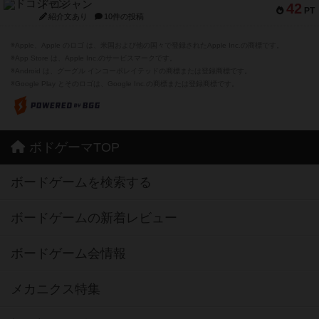
ドコジャン
42
PT
紹介文あり
10件の投稿
※Apple、Apple のロゴ は、米国および他の国々で登録されたApple Inc.の商標です。
※App Store は、Apple Inc.のサービスマークです。
※Android は、グーグル インコーポレイテッドの商標または登録商標です。
※Google Play とそのロゴは、Google Inc.の商標または登録商標です。
ボドゲーマTOP
ボードゲームを検索する
ボードゲームの新着レビュー
ボードゲーム会情報
メカニクス特集