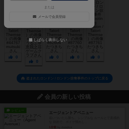
または
メールで会員登録
しばらく表示しない
0
0
0
0
0
盗まれたロンドン / ロンドン掠奪事件のトップに戻る
会員の新しい投稿
レビュー
エージェントアベニュー
追いついたら勝ち。シンプルな ルールとで直感的
な 目的で、ボドゲ慣れし...
1分前
by daisdice