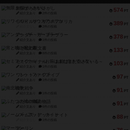
無限まちがいさがし
574
PT
紹介文あり
2件の投稿
リワイルド：サウスアメリカ
389
PT
紹介文なし
2件の投稿
アンダー・ザ・テーブラー
378
PT
紹介文あり
1件の投稿
宵と暁の呪文書
133
PT
紹介文あり
8件の投稿
セミファイナル ～お前はまだ生きている～
103
PT
紹介文あり
1件の投稿
ワン・トゥ・ファイブ
97
PT
紹介文あり
1件の投稿
南北戦争
91
PT
紹介文あり
1件の投稿
ふたつの城の物語
91
PT
紹介文あり
6件の投稿
ノームズ・アット・ナイト
88
PT
紹介文なし
1件の投稿
マーリン