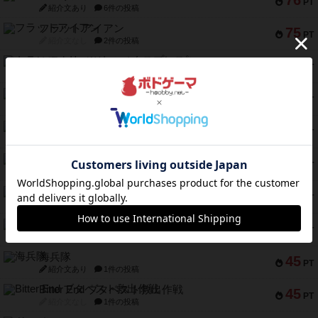
76
PT
紹介文あり
6件の投稿
フラットアイアン
75
PT
紹介文なし
2件の投稿
トランスオリエント・エクスプレス
70
PT
紹介文なし
1件の投稿
アンブッシュ！：ムーブアウト！
59
PT
紹介文あり
1件の投稿
キャプテン・フリップ：イスラ・ボンバ
51
PT
紹介文なし
2件の投稿
ガルフストライク
46
PT
紹介文あり
1件の投稿
エコーズ・オブ・タイム
45
PT
紹介文なし
8件の投稿
スカルキング
45
PT
紹介文あり
12件の投稿
海兵隊
45
PT
紹介文あり
1件の投稿
Bitter End ブタペスト救出作戦
45
PT
紹介文なし
1件の投稿