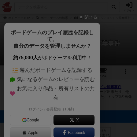
ログイン
閉じる
ボドゲーマTOP
ボードゲームの検索
盗まれたロンドン / ロンドン掠奪事件
ボードゲームのプレイ履歴を記録し
て、
盗まれたロンドン / ロンドン掠奪事件
自分のデータを管理しませんか？
5件の画像
約75,000人
がボドゲーマを利用中！
遊んだボードゲームを記録する
5
4
5
トップ
画像
動画
レビュー
カフェ
気になるゲームのレビューを読む
ボドゲーマにログインすると、
「盗まれたロンドン / ロンドン掠奪事件
お気に入り作品・所有リストの共
（Looting London / Tatort Themse）」
の画像をアップロード出来たり、他
のユーザーの投稿画像に評価を付けることができます。また、トップ6の画像
有
は様々なページで表示されます。
ログイン / 会員登録（10秒）
トップに表示される画像
Google
X
うるふ＠恵我之
荘ゲームクラブ
mutsuki
たつきち
たつきち
たつきち
Apple
Facebook