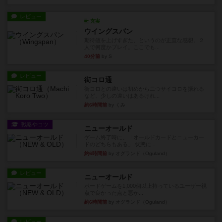
レビュー
充実
ウイングスパン
期待値を上げすぎた、というのが正直な感想。２
人で何度かプレイ。ここでも...
40分前
by S
レビュー
街コロ通
街コロとの違いは初めから二つサイコロを振れる
など、少しの違いはあるけれ...
約6時間前
by くみ
戦略やコツ
ニューオールド
ゲーム終了時に、「オールドカードとニューカー
ドのどちらもある」 状態に...
約6時間前
by オグランド（Oguland）
レビュー
ニューオールド
ボードゲームを1,000個以上持っているユーザー視
点で良かった点と悪か...
約6時間前
by オグランド（Oguland）
レビュー