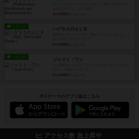
サイコロゲームです1から5までの数字と芋虫がか
かれたダイス。これを振っ...
約16時間前
by みいやん
レビュー
ハゲタカのえじき
超有名なゲームですが、初めてプレイしました。1
から15までのカードがプ...
約16時間前
by みいやん
レビュー
ジャスト・ワン
まぁ面白かった‼️よくテレビとかのバラエティなん
かで、お題がわからずに...
約16時間前
by みいやん
ボドゲーマのアプリ版はこちら
アクセス数 急上昇中