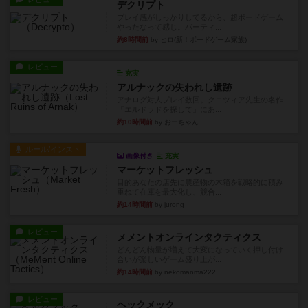
デクリプト
プレイ感がしっかりしてるから、超ボードゲーム
やったなって感じ。パーティ...
約8時間前
by ヒロ(新！ボードゲーム家族)
レビュー
充実
アルナックの失われし遺跡
アナログ対人プレイ数回。クニツィア先生の名作
「エルドラドを探して」にあ...
約10時間前
by おーちゃん
ルール/インスト
画像付き
充実
マーケットフレッシュ
目的あなたの店先に農産物の木箱を戦略的に積み
重ねて在庫を最大化し、競合...
約14時間前
by jurong
レビュー
メメントオンラインタクティクス
どんどん物量が増えて大変になっていく押し付け
合いが楽しいゲーム盛り上が...
約14時間前
by nekomanma222
レビュー
ヘックメック