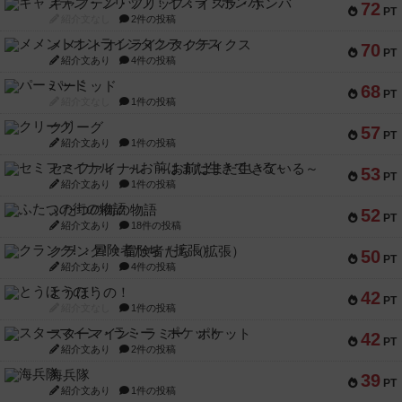
キャプテン・フリップ：イスラ・ボンバ
72
PT
紹介文なし
2件の投稿
メメントオンラインタクティクス
70
PT
紹介文あり
4件の投稿
パーミッド
68
PT
紹介文なし
1件の投稿
クリーグ
57
PT
紹介文あり
1件の投稿
セミファイナル ～お前はまだ生きている～
53
PT
紹介文あり
1件の投稿
ふたつの街の物語
52
PT
紹介文あり
18件の投稿
クランク! ：冒険者たち（拡張）
50
PT
紹介文あり
4件の投稿
とうほうの！
42
PT
紹介文なし
1件の投稿
スターマイン・ラミー ポケット
42
PT
紹介文あり
2件の投稿
海兵隊
39
PT
紹介文あり
1件の投稿