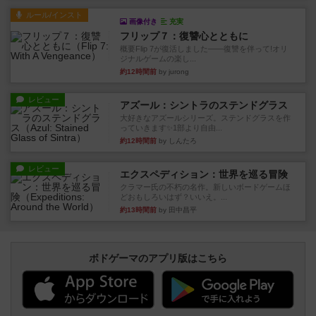
ルール/インスト
画像付き
充実
フリップ７：復讐心とともに
概要Flip 7が復活しました――復讐を伴って!オリ
ジナルゲームの楽し...
約12時間前
by jurong
レビュー
アズール：シントラのステンドグラス
大好きなアズールシリーズ。ステンドグラスを作
っていきます✨1部より自由...
約12時間前
by しんたろ
レビュー
エクスペディション：世界を巡る冒険
クラマー氏の不朽の名作。新しいボードゲームほ
どおもしろいはず？いいえ。...
約13時間前
by 田中昌平
ボドゲーマのアプリ版はこちら