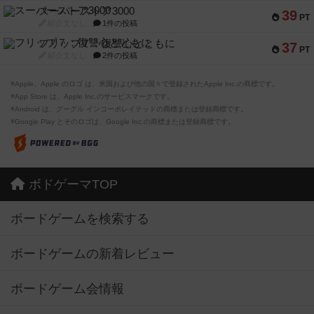
スーパーストア3000
39
PT
紹介文なし
1件の投稿
フリップ７：復讐心とともに
37
PT
紹介文なし
2件の投稿
※Apple、Apple のロゴ は、米国および他の国々で登録されたApple Inc.の商標です。
※App Store は、Apple Inc.のサービスマークです。
※Android は、グーグル インコーポレイテッドの商標または登録商標です。
※Google Play とそのロゴは、Google Inc.の商標または登録商標です。
ボドゲーマTOP
ボードゲームを検索する
ボードゲームの新着レビュー
ボードゲーム会情報