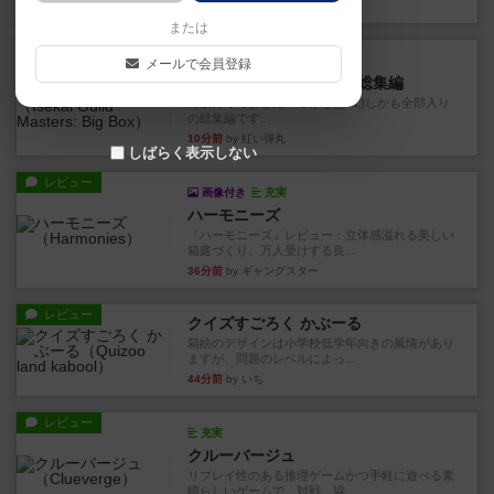
6分前
by Juin-Zuo Lin
または
レビュー
画像付き
充実
メールで会員登録
異世界ギルドマスターズ総集編
再販待ってました～っ (&gt;_&lt;)しかも全部入り
の総集編です...
10分前
by 紅い弾丸
しばらく表示しない
レビュー
画像付き
充実
ハーモニーズ
『ハーモニーズ』レビュー：立体感溢れる美しい
箱庭づくり。万人受けする良...
36分前
by ギャングスター
レビュー
クイズすごろく かぶーる
箱絵のデザインは小学校低学年向きの風情があり
ますが、問題のレベルによっ...
44分前
by いち
レビュー
充実
クルーバージュ
リプレイ性のある推理ゲームかつ手軽に遊べる素
晴らしいゲームで、対戦、協...