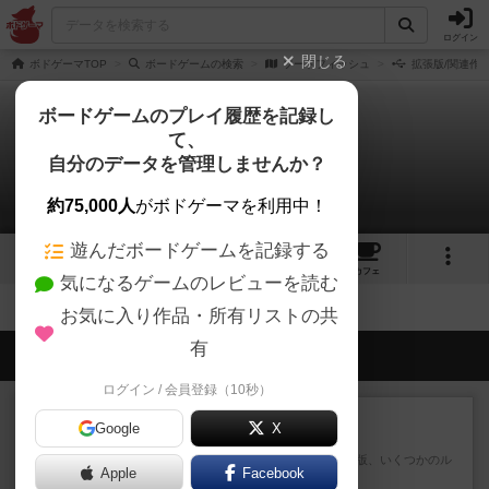
ログイン
閉じる
ボドゲーマTOP
ボードゲームの検索
ソードフィッシュ
拡張版/関連作
ボードゲームのプレイ履歴を記録し
て、
ソードフィッシュ
自分のデータを管理しませんか？
拡張/関連作品 0件
約75,000人
がボドゲーマを利用中！
遊んだボードゲームを記録する
1
3
トップ
画像
動画
レビュー
カフェ
気になるゲームのレビューを読む
お気に入り作品・所有リストの共
有
会員の新しい投稿
ログイン / 会員登録（10秒）
レビュー
充実
Google
X
コンテナ
【ざっくりレビュー】2026年新版、いくつかのル
Apple
Facebook
ールが追加された。追加...