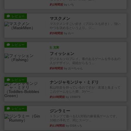
約1時間前
by いち
レビュー
マスクメン
マスクメンすごい好き（プロレスも好き）。強い
やつを決めるというより、ジ...
約5時間前
by わー
レビュー
充実
フィッシェン
デジタルソロプレイ。毒のあるゲームを作るあの
人がデザイン。箱絵からもう...
約6時間前
by おーちゃん
レビュー
ナンジャモンジャ・ミドリ
私は吃音を持っているのですが、友達と集まって
このゲームをした際、3ゲー...
約10時間前
by 155973
レビュー
ジンラミー
トランプで遊べる2人対戦の麻雀風ゲームです。
10枚の手札で、同じスーツ...
約11時間前
by OSAっち