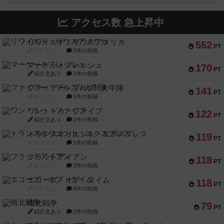
アクセス数 急上昇中
リワイルド：サウスアメリカ
552
PT
紹介文なし
2件の投稿
マーケットフレッシュ
170
PT
紹介文あり
1件の投稿
ファイアー・ブルズ / 火牛陣
141
PT
紹介文なし
1件の投稿
ワン・トゥ・ファイブ
122
PT
紹介文あり
1件の投稿
トランスオリエント・エクスプレス
119
PT
紹介文なし
1件の投稿
フラットアイアン
118
PT
紹介文なし
2件の投稿
エコーズ・オブ・タイム
118
PT
紹介文なし
8件の投稿
南北戦争
79
PT
紹介文あり
1件の投稿