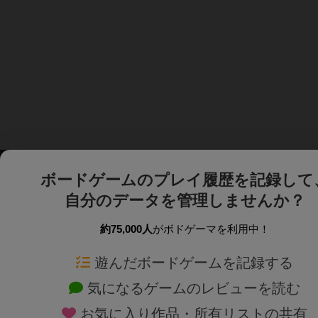
ボードゲームのプレイ履歴を記録して
自分のデータを管理しませんか？
約75,000人
がボドゲーマを利用中！
ボドゲーマTOP
ボードゲーム通販
遊んだボードゲームを記録する
気になるゲームのレビューを読む
ボードゲームを検索する
新作・再入荷情報
お気に入り作品・所有リストの共有
ボードゲームの新着レビュー
定番ボードゲームの通販