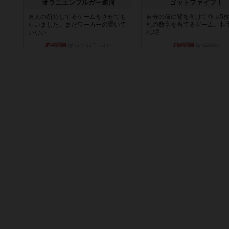
オラニエンブルガー運河
ゴットファイブ！
友人の所持してるゲームをさせても
自分の前に背を向けて並ぶ5
らいました。まだワーカーの置いて
札の数字を当てるゲーム。相
いない...
札/場...
約4時間前
by おっちょこちょい
約5時間前
by daisdice