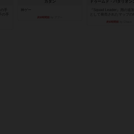
カタン
枚の手
神ゲー
『Squad Leader』用の
手の手
として発売されたマップの#9.
約6時間前
by アプー
約6時間前
by Chaco