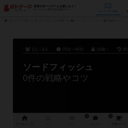
世界のボードゲームを楽しもう！
ボードゲーム専門の総合情報サイト
データベース
検
ボドゲーマTOP
ボードゲームの検索
ソードフィッシュ
戦略やコツ
2人～6人
75分～95分
14歳～
2
ソードフィッシュ
0件の戦略やコツ
1
3
ゲーム
トップ
画像
動画
レビュー
店舗/
カフェ