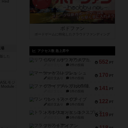
ボドファン
ボードゲームに特化したクラウドファンディング
工場
アクセス数 急上昇中
が出版した
リワイルド：サウスアメリカ
552
PT
紹介文なし
2件の投稿
マーケットフレッシュ
170
PT
紹介文あり
1件の投稿
ファイアー・ブルズ / 火牛陣
141
PT
紹介文なし
1件の投稿
ワン・トゥ・ファイブ
122
PT
紹介文あり
1件の投稿
トランスオリエント・エクスプレス
119
PT
紹介文なし
1件の投稿
フラットアイアン
118