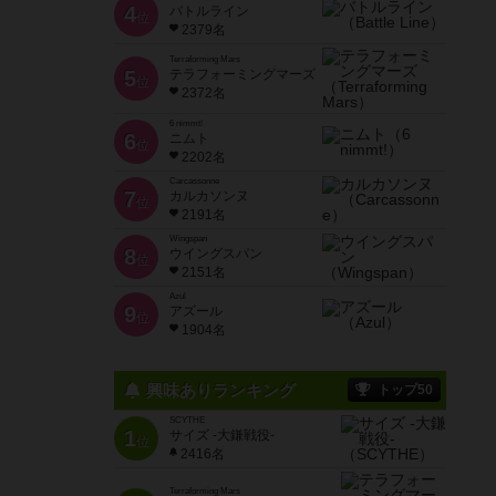
4
バトルライン
位
2379名
Terraforming Mars
5
テラフォーミングマーズ
位
2372名
6 nimmt!
6
ニムト
位
2202名
Carcassonne
7
カルカソンヌ
位
2191名
Wingspan
8
ウイングスパン
位
2151名
Azul
9
アズール
位
1904名
興味ありランキング
トップ50
SCYTHE
1
サイズ -大鎌戦役-
位
2416名
Terraforming Mars