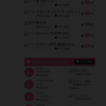
とうほうの！
42
PT
紹介文なし
1件の投稿
スターマイン・ラミー ポケット
42
PT
紹介文あり
2件の投稿
海兵隊
39
PT
紹介文あり
1件の投稿
スーパーストア3000
39
PT
紹介文なし
1件の投稿
フリップ７：復讐心とともに
37
PT
紹介文なし
2件の投稿
お気に入りランキング
トップ50
Splendor
1
宝石の煌き
位
4042名
Die Siedler von Catan
2
カタン
位
3618名
Dominion
3
ドミニオン
位
2530名
Battle Line