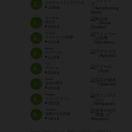
2
テラフォーミングマーズ
位
2396名
Stone Garden
3
枯山水
位
2281名
Viticulture
4
ワイナリーの四季
位
2273名
Agricola
5
アグリコラ
位
2120名
Azul
6
アズール
位
2034名
Splendor
7
宝石の煌き
位
2031名
Wingspan
8
ウイングスパン
位
2007名
7 Wonders
9
世界の七不思議
位
1921名
※Apple、Apple のロゴ は、米国および他の国々で登録された