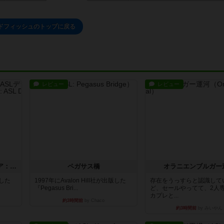
ドフィッシュのトップに戻る
レビュー
レビュー
ストリート・オブ・ファイア：ASLデラックスモジュール1
ペガサス橋
オラニエンブルガー
版した
1997年にAvalon Hill社が出版した
存在をうっすらと認識して
『Pegasus Bri...
ど、セールやってて、2人
カプレと...
約3時間前
by Chaco
約3時間前
by みいやん