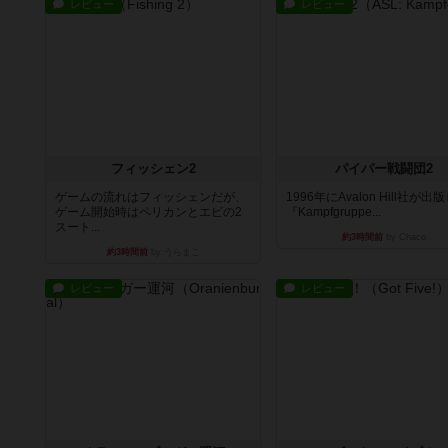
レビュー
レビュー
フィッシェン2
パイパー戦闘団2
ゲームの流れはフィッシェンだが、
1996年にAvalon Hill社が出
ゲーム開始時はペリカンとエビの2
『Kampfgruppe...
スート...
約3時間前
by Chaco
約3時間前
by うらまこ
レビュー
レビュー