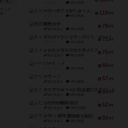
PT
ドゥームド・バタリオンズ：ASLモジュール11
紹介文なし
2件の投稿
追加マップ
エコーズ・オブ・タイム
118
PT
..
紹介文なし
8件の投稿
南北戦争
79
PT
紹介文あり
1件の投稿
キャプテン・フリップ：イスラ・ボンバ
72
PT
紹介文なし
2件の投稿
メメントオンラインタクティクス
70
PT
紹介文あり
4件の投稿
パーミッド
68
PT
紹介文なし
1件の投稿
クリーグ
57
PT
紹介文あり
1件の投稿
セミファイナル ～お前はまだ生きている～
53
PT
紹介文あり
1件の投稿
ふたつの街の物語
52
PT
紹介文あり
18件の投稿
クランク! ：冒険者たち（拡張）
50
PT
紹介文あり
4件の投稿