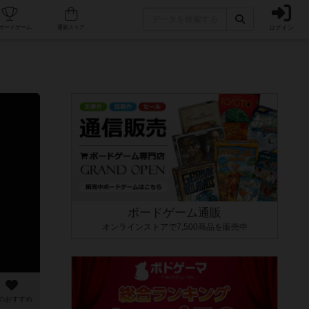
ログイン
カフェ/店舗
人気ボードゲーム
通販ストア
ボードゲーム通販
オンラインストアで7,500商品を販売中
のおすすめ