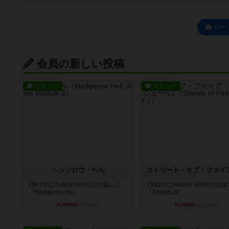
ソー
会員の新しい投稿
レビュー
レビュー
ヘッジロウ・ヘル
1987年にAvalon Hill社が出版した
1985年にAvalon Hill社が出
『Hedgerow He...
『Streets of ...
約2時間前
by Chaco
約2時間前
by Chaco