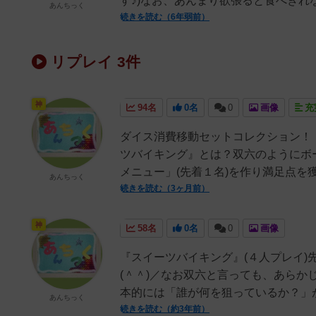
す♪)なお、あんまり欲張ると食べきれな
あんちっく
続きを読む（6年弱前）
リプレイ 3件
神
94名
0名
0
画像
充
ダイス消費移動セットコレクション！『
ツバイキング』とは？双六のようにボ
メニュー」(先着１名)を作り満足点を獲得
あんちっく
続きを読む（3ヶ月前）
神
58名
0名
0
画像
『スイーツバイキング』(４人プレイ)
(＾＾)／なお双六と言っても、あらか
本的には「誰が何を狙っているか？」が非
あんちっく
続きを読む（約3年前）