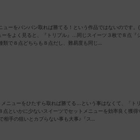
ニューをバンバン取れば勝てる！という作品ではないのです。(
ニューをよく見ると、『トリプル』…同じスイーツ３枚で８点『
類で８点どちらも８点だし、難易度も同じ...
ットメニューをひたすら取れば勝てる…という事はなくて、「ト
８点といかに少ないスイーツでセットメニューを効率良く獲得
で相手の狙いとカブらない事も大事♪『ス...