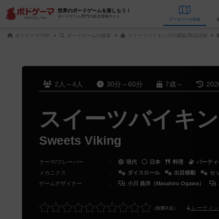
世界のボードゲームを楽しもう！
ボードゲーム専門の総合情報サイト
データベース
検
ボドゲーマTOP
ボードゲームの検索
スイーツバイキングの通販/商品詳細
2人～4人
30分～60分
7歳～
20
スイーツバイキン
Sweets Viking
テーマ/フレーバー
：
現代
日本
料理
パーティ
メカニクス
：
ダイスロール
出目移動
セ
ゲームデザイナー
：
小川 昌洋（Masahiro Ogawa）
レーティン