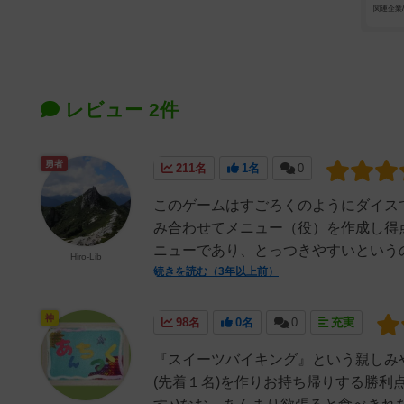
関連企業
レビュー 2件
勇者
211名
1名
0
このゲームはすごろくのようにダイス
み合わせてメニュー（役）を作成し得
ニューであり、とっつきやすいというの
Hiro-Lib
続きを読む（3年以上前）
神
98名
0名
0
充実
『スイーツバイキング』という親しみ
(先着１名)を作りお持ち帰りする勝利