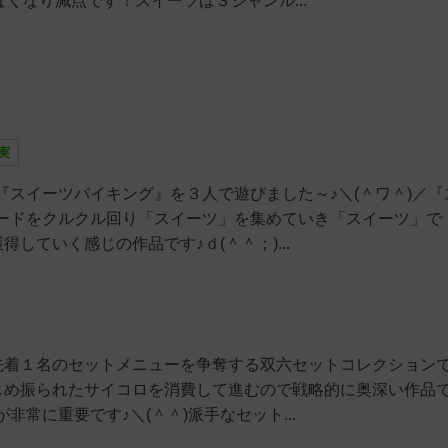
くなり減点です！スイーツは３ジャンル...
実
スイーツバイキング』を３人で遊びました～♪＼(＾ワ＾)／『
ードをクルクル回り「スイーツ」を集めていき「スイーツ」で
していく感じの作品です♪ｄ(＾＾；)...
先着１名のセットメニューを争奪する双六セットコレクションで
じめ振られたサイコロを消費して進むので戦略的に奥深い作品で
常に重要です♪＼(＾＾)派手なセット...