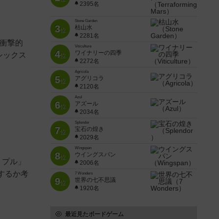
2395名
Stone Garden
3
枯山水
位
2281名
衝撃的
Viticulture
4
ワイナリーの四季
シックス
位
2272名
Agricola
5
アグリコラ
位
2120名
Azul
6
アズール
位
2034名
Splendor
7
宝石の煌き
位
2029名
Wingspan
8
ウイングスパン
位
リプル」
2006名
するか考
7 Wonders
9
世界の七不思議
位
1920名
最近見たボードゲーム