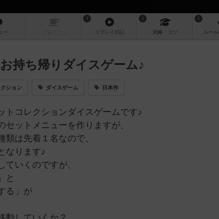
3
1
1
ュー
店舗/
カフェ
リプレイ
日記
戦略
・コツ
ルール
お持ち帰りダイスゲーム♪
レクション
ダイスゲーム
日本作
ットコレクションダイスゲームです♪
のセットメニューを作りますが、
種類は先着１名なので、
となります♪
していくのですが、
」と
する」が
移動していくか？