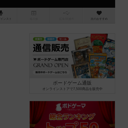
/インスト
掲示板
拡張/関連
作
次のおすすめ
ボードゲーム通販
オンラインストアで7,500商品を販売中