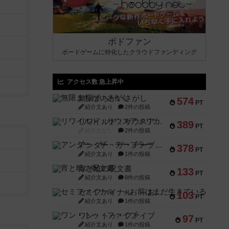
ボドファン
ボードゲームに特化したクラウドファンディング
アクセス数 急上昇中
無限まちがいさがし
574
PT
紹介文あり
2件の投稿
リワイルド：サウスアメリカ
389
PT
紹介文なし
2件の投稿
アンダー・ザ・テーブラー
378
PT
紹介文あり
1件の投稿
宵と暁の呪文書
133
PT
紹介文あり
8件の投稿
セミファイナル ～お前はまだ生きている～
103
PT
紹介文あり
1件の投稿
ワン・トゥ・ファイブ
97
PT
紹介文あり
1件の投稿