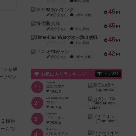
紹介文なし
8件の投稿
スカルキング
45
PT
紹介文あり
12件の投稿
海兵隊
45
PT
紹介文あり
1件の投稿
Bitter End ブタペスト救出作戦
45
PT
紹介文なし
1件の投稿
ドコジャン
42
PT
紹介文あり
10件の投稿
ーツを組
お気に入りランキング
トップ50
ーツやメ
Splendor
1
宝石の煌き
位
4041名
Die Siedler von Catan
2
カタン
位
3616名
Dominion
3
ドミニオン
位
１２種類
2530名
ゲームで
Battle Line
4
バトルライン
位