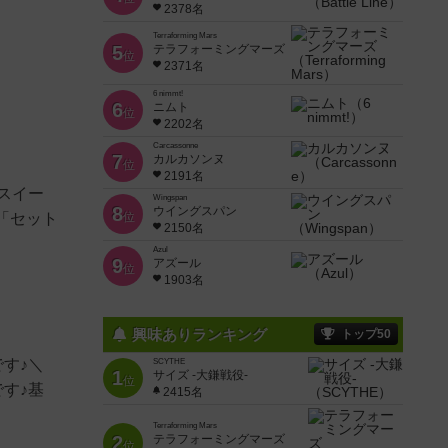
2378名
Terraforming Mars
5
テラフォーミングマーズ
位
2371名
6 nimmt!
6
ニムト
位
2202名
Carcassonne
7
カルカソンヌ
位
2191名
スイー
Wingspan
8
ウイングスパン
「セット
位
2150名
Azul
9
アズール
位
1903名
興味ありランキング
トップ50
す♪＼
SCYTHE
1
サイズ -大鎌戦役-
位
す♪基
2415名
Terraforming Mars
2
テラフォーミングマーズ
位