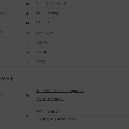
スイーツバイキング
Sweets Viking
題表記
2人～4人
30分～60分
間
7歳から
2020年～
900円
レジット
小川 昌洋（Masahiro Ogawa）
ザイン
みずせ（Mizuse）
寅吉（Torakichi）
ーク
いらすとや（@irasutoya）