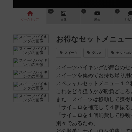
16
1
2
ゲーム
トップ
画像
動画
レビ
お得なセットメニュー
スイーツ
グルメ
セットコ
スイーツバイキングが舞台のセ
スイーツを集めてお持ち帰り用
スペシャルセットメニュー１２
これをどう狙うかが勝負どころ
また、スイーツは移動して獲得
「サイコロを補充して４個振る
「サイコロを１個消費して移動
別々であるため、
どの順番にサイコロを消費して