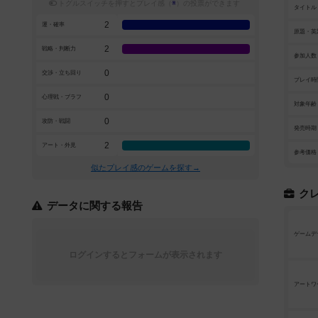
トグルスイッチを押すとプレイ感（
※
）の投票ができます
タイトル
2
運・確率
原題・英
2
戦略・判断力
参加人数
0
交渉・立ち回り
プレイ時
0
心理戦・ブラフ
対象年齢
0
攻防・戦闘
発売時期
2
アート・外見
参考価格
似たプレイ感のゲームを探す→
ク
データに関する報告
ゲームデ
ログインするとフォームが表示されます
アートワ