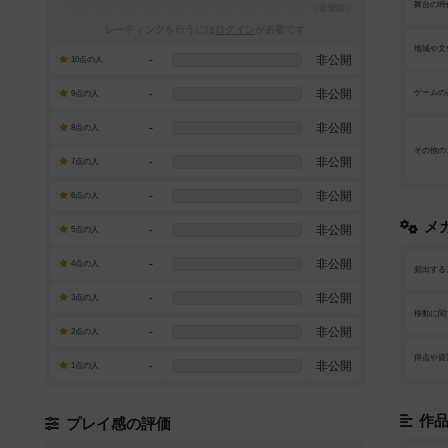
舞台の時
レーティングを行うには
ログイン
が必要です
地域や文
-
非公開
10点の人
-
非公開
ゲームの
9点の人
-
非公開
8点の人
その他の
-
非公開
7点の人
-
非公開
6点の人
メ
-
非公開
5点の人
-
非公開
4点の人
頻出する
-
非公開
3点の人
移動に関
-
非公開
2点の人
得点や資
-
非公開
1点の人
作
プレイ感の評価