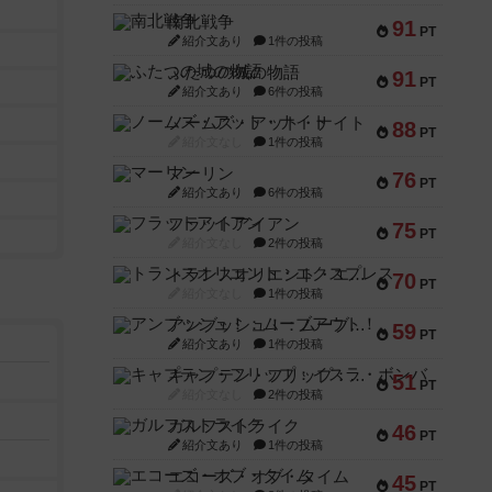
南北戦争
91
PT
紹介文あり
1件の投稿
ふたつの城の物語
91
PT
紹介文あり
6件の投稿
ノームズ・アット・ナイト
88
PT
紹介文なし
1件の投稿
マーリン
76
PT
紹介文あり
6件の投稿
フラットアイアン
75
PT
紹介文なし
2件の投稿
トランスオリエント・エクスプレス
70
PT
紹介文なし
1件の投稿
アンブッシュ！：ムーブアウト！
59
PT
紹介文あり
1件の投稿
キャプテン・フリップ：イスラ・ボンバ
51
PT
紹介文なし
2件の投稿
ガルフストライク
46
PT
紹介文あり
1件の投稿
エコーズ・オブ・タイム
45
PT