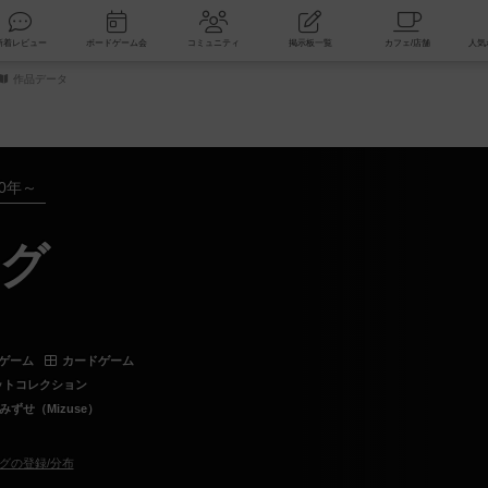
索
新着レビュー
ボードゲーム会
コミュニティ
掲示板一覧
作品データ
20年～
グ
ゲーム
カードゲーム
ットコレクション
みずせ（Mizuse）
グの登録/分布