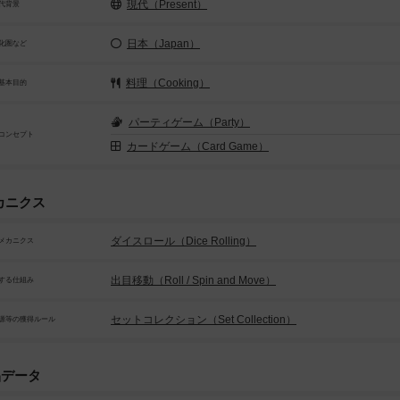
現代（Present）
代背景
日本（Japan）
化圏など
料理（Cooking）
基本目的
パーティゲーム（Party）
コンセプト
カードゲーム（Card Game）
カニクス
ダイスロール（Dice Rolling）
メカニクス
出目移動（Roll / Spin and Move）
する仕組み
セットコレクション（Set Collection）
源等の獲得ルール
品データ