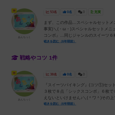
神
53名
0名
0
充実
まず、この作品…スペシャルセットメ
事実)＼(・ω・)スペシャルセットメ
コンボ』…同じジャンルのスイーツ６種
あんちっく
続きを読む（6年弱前）
戦略やコツ 1件
神
38名
0名
0
『スイーツバイキング』(コツ①)セ
３枚で８点「シックスコンボ」６枚で
えないといけません♪＼(＾ワ＾)その上
あんちっく
続きを読む（6年弱前）