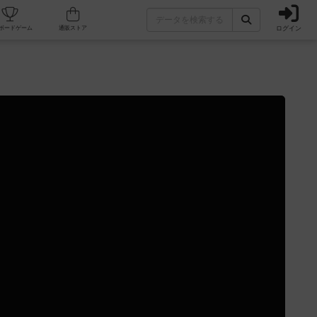
ログイン
カフェ/店舗
人気ボードゲーム
通販ストア