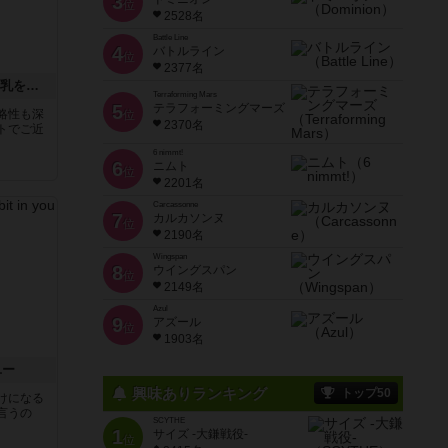
3
位
2528名
Battle Line
4
バトルライン
位
2377名
美術大戦〜モナリザVS牛乳を注ぐ女VSサトゥルヌス
Terraforming Mars
5
テラフォーミングマーズ
略性も深
位
2370名
トでご近
6 nimmt!
6
ニムト
位
2201名
Carcassonne
7
カルカソンヌ
位
2190名
Wingspan
8
ウイングスパン
位
2149名
Azul
9
アズール
位
1903名
ユー
興味ありランキング
トップ50
けになる
言うの
SCYTHE
1
サイズ -大鎌戦役-
位