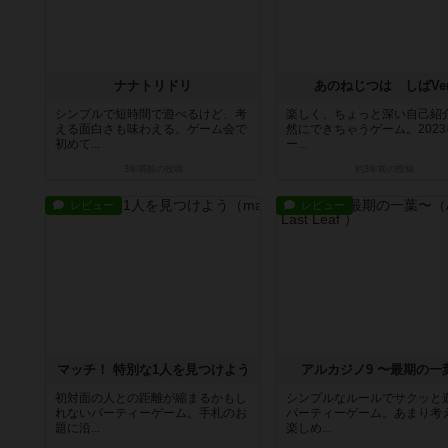
ナナトリドリ
あのねじつは しばVer
シンプルで短時間で遊べるけど、考
楽しく、ちょっと深い自己紹
える面白さも味わえる。ゲーム会で
然にできちゃうゲーム。202
初めて...
ー...
3年弱前
の投稿
約3年前
の投稿
レビュー
レビュー
マッチ！ 特別な1人を見つけよう
アルカジノ9 〜最期の一
初対面の人との距離が縮まるかもし
シンプルなルールでサクッと
れないパーティーゲーム。手札のお
パーティーゲーム。あまり考
題に沿...
楽しめ...