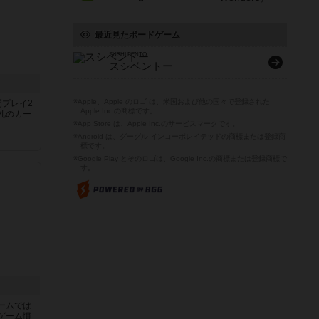
最近見たボードゲーム
SUSHI BENTO
スシベントー
※Apple、Apple のロゴ は、米国および他の国々で登録された
間プレイ2
Apple Inc.の商標です。
札のカー
※App Store は、Apple Inc.のサービスマークです。
※Android は、グーグル インコーポレイテッドの商標または登録商
標です。
※Google Play とそのロゴは、Google Inc.の商標または登録商標で
す。
ームでは
ゲーム慣