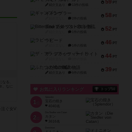
59
PT
紹介文あり
13件の投稿
ギャンブラー
58
PT
紹介文なし
2件の投稿
Bitter End ブタペスト救出作戦
52
PT
紹介文なし
1件の投稿
ラピード
46
PT
紹介文なし
1件の投稿
ザ・フラッフィー・ライト
44
PT
紹介文なし
0件の投稿
ふたつの城の物語
39
PT
紹介文あり
6件の投稿
になる、
タ。なに
お気に入りランキング
トップ50
Splendor
1
宝石の煌き
位
4040名
Die Siedler von Catan
2
カタン
位
3616名
Dominion
ドミニオン