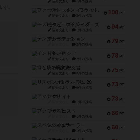
紹介文あり
1件の投稿
ます。
ファースト・イン・フライト
108
PT
紹介文あり
3件の投稿
モズビ－ズ・レイダ－ズ
94
PT
紹介文あり
1件の投稿
テンプテーション
79
PT
紹介文なし
2件の投稿
インドネシア
78
PT
紹介文あり
2件の投稿
宵と暁の呪文書
75
PT
紹介文あり
8件の投稿
リスボン・トラム 28
73
PT
紹介文あり
9件の投稿
アマナイト
73
PT
紹介文なし
1件の投稿
ブラヴェスト
66
PT
紹介文なし
1件の投稿
スペクタキュラー
60
PT
紹介文なし
1件の投稿
スモールワールド