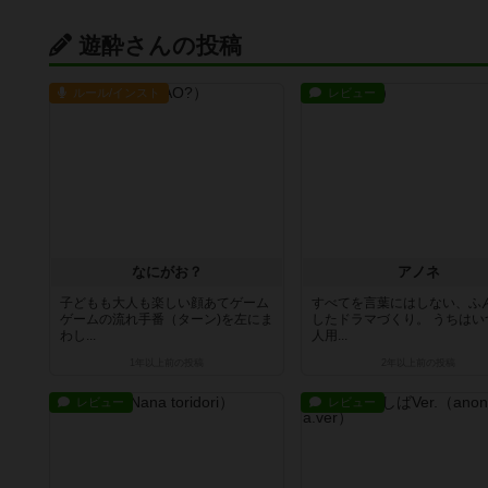
遊酔さんの投稿
ルール/インスト
レビュー
なにがお？
アノネ
子どもも大人も楽しい顔あてゲーム
すべてを言葉にはしない、ふ
ゲームの流れ手番（ターン)を左にま
したドラマづくり。 うちはい
わし...
人用...
1年以上前
の投稿
2年以上前
の投稿
レビュー
レビュー