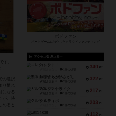
ボドファン
ボードゲームに特化したクラウドファンディング
アクセス数 急上昇中
です。
コレクト！
340
PT
た。
紹介文なし
1件の投稿
無限まちがいさがし
322
での選択
PT
紹介文あり
2件の投稿
まり慣れ
ガルフストライク
217
PT
目になる
紹介文あり
1件の投稿
たが、時
クルティボ
203
PT
しめると
紹介文なし
1件の投稿
1809
112
PT