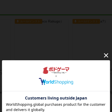
ルール/インスト
ルール/インスト
アフレコ落語編
なにばな？
んわり
江戸の長屋にタイムスリップ。手札
フツーの雑談が推理ゲーム
つも２
から選んだ写真にセリフをあて、 全
気持ち味わう不思議なカル
員...
ばな？...
2年以上前
の投稿
3年弱前
の投稿
ルール/インスト
レビュー