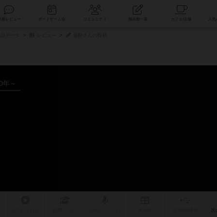
索
新着レビュー
ボードゲーム会
コミュニティ
掲示板一覧
品データ
レビュー
遊酔さんの投稿
20年～
リプレイ
日記
戦略
・コツ
ルール
/インスト
掲示板
拡張/関連
作
次