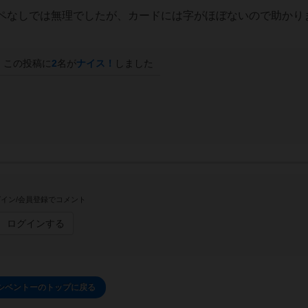
ペなしでは無理でしたが、カードには字がほぼないので助かり
この投稿に
2
名が
ナイス！
しました
イン/会員登録でコメント
ログインする
シベントーのトップに戻る