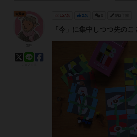
大賢者
157名
2名
0
約3年前
「今」に集中しつつ先のこ
遊酔
シェアする