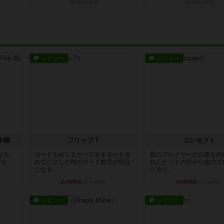
4年弱前
の投稿
5年弱前
の投稿
レビュー
レビュー
牛陣
フリップ７
コンセプト
せる。
カードをめくるかパスをするかを決
親のプレイヤーがお題を決
きる
めてパスした時のカード数字が得点
れたヒントの中から他のプ
になる...
に当て...
約4時間前
by mob567
約4時間前
by mob567
レビュー
レビュー