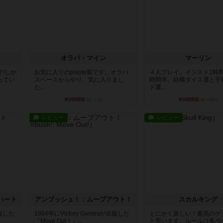
オラパ・マイン
マーリン
!しか
お気に入りのplayte製です。オラパ
４人プレイ。インスト1時
ってい
スペースからやり、気に入りまし
時間半。結構ダイス運と手
た...
ド運...
約5時間前
by くみ
約6時間前
by oliber
レビュー
レビュー
ハート
アンブッシュ！：ムーブアウト！
スカルキング
出版した
1984年にVictory Gamesが出版した
とにかく楽しい！最高のゲ
『Move Out！』...
と思います。ルールは多少