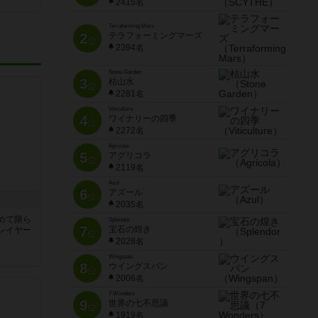
2415名
Terraforming Mars
2
テラフォーミングマーズ
位
2394名
Stone Garden
3
枯山水
位
2281名
Viticulture
4
ワイナリーの四季
位
2272名
Agricola
5
アグリコラ
位
2119名
Azul
6
アズール
位
2035名
めて限ら
Splendor
7
宝石の煌き
レイヤー
位
2028名
Wingspan
8
ウイングスパン
位
2006名
7 Wonders
9
世界の七不思議
位
1919名