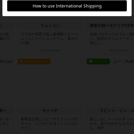
.
フォトコン
介が自
スマホの写真で遊ぶ新感覚イメージ
名画パロディだけでなく戦
3春のゲ
コミュニケーションゲーム。賞カー
い。前回のゲームマーケッ
ド(表...
所だっ...
3年以上前
の投稿
3年以上前
の投稿
ルール/インスト
レビュー
葉〜
キャッチ
ラビット・イン・
遊べる
新商品企画とコピーライティングの
楽しいおしゃべりのきっか
えずに
ゲーム ニーズにピタッとココロに
かも。自分の好きなものを
ググっ...
も、相手...