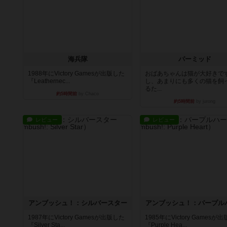
海兵隊
パーミッド
1988年にVictory Gamesが出版した
おばあちゃんは猫が大好きです
『Leathernec...
し、あまりにも多くの猫を飼
るた...
約5時間前
by Chaco
約5時間前
by jurong
レビュー
レビュー
アンブッシュ！：シルバースター
アンブッシュ！：パープル
1987年にVictory Gamesが出版した
1985年にVictory Gamesが
『Silver Sta...
『Purple Hea...