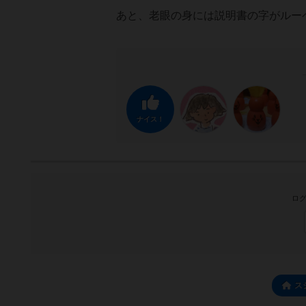
あと、老眼の身には説明書の字がルー
ナイス！
ログ
ス