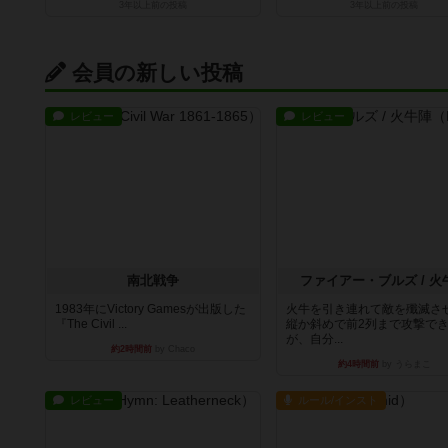
3年以上前
の投稿
3年以上前
の投稿
会員の新しい投稿
レビュー
レビュー
南北戦争
ファイアー・ブルズ / 火
1983年にVictory Gamesが出版した
火牛を引き連れて敵を殲滅さ
『The Civil ...
縦か斜めで前2列まで攻撃で
が、自分...
約2時間前
by Chaco
約4時間前
by うらまこ
レビュー
ルール/インスト