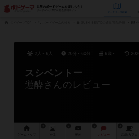
世界のボードゲームを楽しもう！
ボードゲーム専門の総合情報サイト
データベース
検
ボドゲーマTOP
ボードゲームの検索
SUSHI BENTOの通販/商品詳細
作
2人～6人
20分～60分
6歳～
20
スシベントー
遊酔さんのレビュー
5
1
3
2
ゲーム
トップ
画像
動画
レビュー
店舗/
カフェ