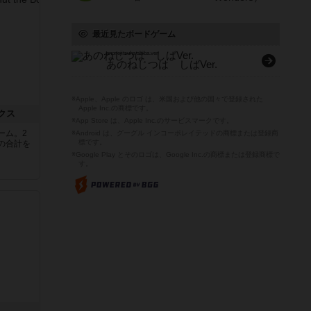
最近見たボードゲーム
anonejitsuha shiba.ver
あのねじつは しばVer.
※Apple、Apple のロゴ は、米国および他の国々で登録された
Apple Inc.の商標です。
クス
※App Store は、Apple Inc.のサービスマークです。
ーム。2
※Android は、グーグル インコーポレイテッドの商標または登録商
標です。
の合計を
※Google Play とそのロゴは、Google Inc.の商標または登録商標で
す。