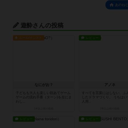
あのねじ
遊酔さんの投稿
ルール/インスト
レビュー
なにがお？
アノネ
子どもも大人も楽しい顔あてゲーム
すべてを言葉にはしない、ふ
ゲームの流れ手番（ターン)を左にま
したドラマづくり。 うちはい
わし...
人用...
1年以上前
の投稿
2年以上前
の投稿
レビュー
レビュー