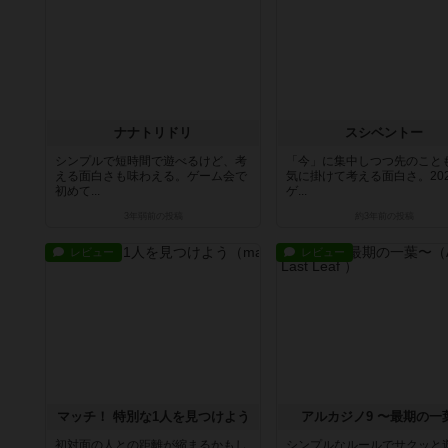
ナナトリドリ
スシベントー
シンプルで短時間で遊べるけど、考
「今」に集中しつつ先のこと
える面白さも味わえる。ゲーム会で
気に掛けて考える面白さ。20
初めて...
ゲ...
3年弱前
の投稿
約3年前
の投稿
レビュー
レビュー
マッチ！ 特別な1人を見つけよう
アルカジノ9 〜最期の一
初対面の人との距離が縮まるかもし
シンプルなルールでサクッと