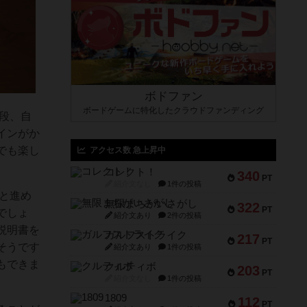
ボドファン
ボードゲームに特化したクラウドファンディング
段、自
インがか
でも楽し
アクセス数 急上昇中
コレクト！
340
PT
紹介文なし
1件の投稿
と進め
無限まちがいさがし
322
PT
でしょ
紹介文あり
2件の投稿
説明書を
ガルフストライク
217
PT
そうです
紹介文あり
1件の投稿
もできま
クルティボ
203
PT
紹介文なし
1件の投稿
1809
112
PT