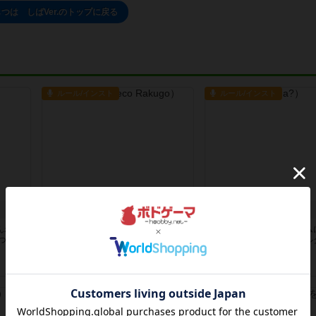
つは しばVer.のトップに戻る
ルール/インスト
ルール/インスト
アフレコ落語編
なにばな？
んわり
江戸の長屋にタイムスリップ。手札
フツーの雑談が推理ゲーム
つも２
から選んだ写真にセリフをあて、 全
気持ち味わう不思議なカル
員...
ばな？...
2年以上前
の投稿
3年弱前
の投稿
ルール/インスト
レビュー