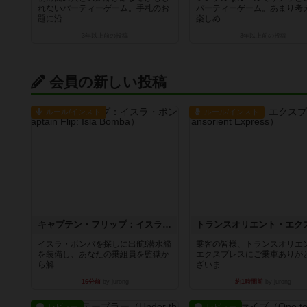
れないパーティーゲーム。手札のお
パーティーゲーム。あまり考
題に沿...
楽しめ...
3年以上前
の投稿
3年以上前
の投稿
会員の新しい投稿
ルール/インスト
ルール/インスト
キャプテン・フリップ：イスラ・ボンバ
イスラ・ボンバを探しに出航!潜水艦
乗客の皆様、トランスオリエ
を装備し、あなたの乗組員を監獄か
エクスプレスにご乗車ありが
ら解...
ざいま...
16分前
by jurong
約1時間前
by jurong
レビュー
レビュー