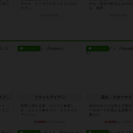
えずに
ゲーム ニーズにピタッとココロに
かも。自分の好きなものを
ググっ...
も、相手...
4年弱前
の投稿
5年弱前
の投稿
レビュー
レビュー
トランスオリエント・エクスプレス
フラットアイアン
花火：スターマイ
ント・
世界に浸れる度 ☆☆☆☆★楽し
自分のカードは見えず他の
とうご
さ ☆☆☆☆★タイパ ☆☆☆☆☆
ーのカードが見える状態で
マンハッ...
教えた...
約2時間前
by DKnewyork
約4時間前
by mob567
レビュー
レビュー