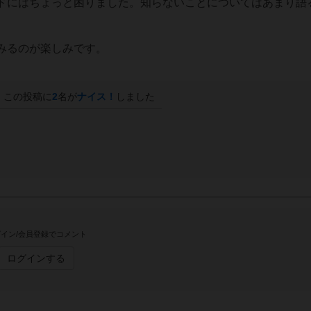
ドにはちょっと困りました。知らないことについてはあまり語
みるのが楽しみです。
この投稿に
2
名が
ナイス！
しました
イン/会員登録でコメント
ログインする