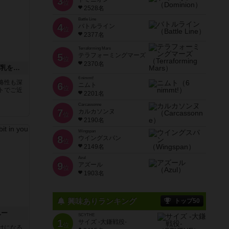
3
位
2528名
Battle Line
4
バトルライン
位
2377名
Terraforming Mars
5
テラフォーミングマーズ
位
2370名
美術大戦〜モナリザVS牛乳を注ぐ女VSサトゥルヌス
6 nimmt!
略性も深
6
ニムト
位
トでご近
2201名
Carcassonne
7
カルカソンヌ
位
2190名
Wingspan
8
ウイングスパン
位
2149名
Azul
9
アズール
位
1903名
興味ありランキング
トップ50
ユー
SCYTHE
1
サイズ -大鎌戦役-
位
けになる