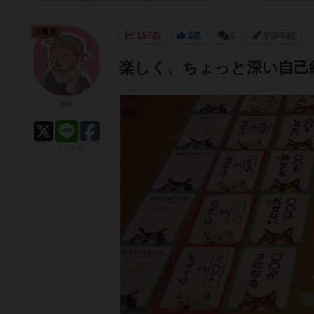
大賢者
157名
2名
0
約3年前
楽しく、ちょっと深い自己
遊酔
シェアする