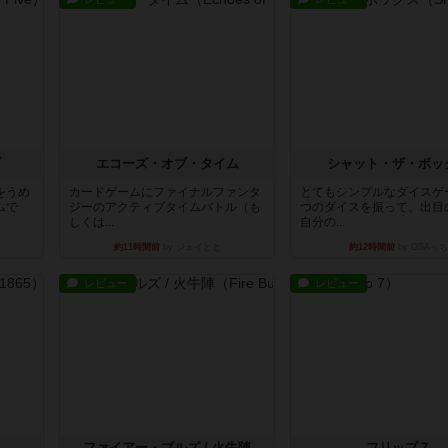
ブ
エコーズ・オブ・タイム
シャット・ザ・ボッ
をうめ
カードゲームにファイナルファンタ
とてもシンプルなダイスゲ
ムで
ジーのアクティブタイムバトル（も
つのダイスを振って、出目
しくは...
自分の...
約11時間前
by ジェイとと
約12時間前
by OSAっち
レビュー
レビュー
ファイアー・ブルズ / 火牛陣
フリップ７