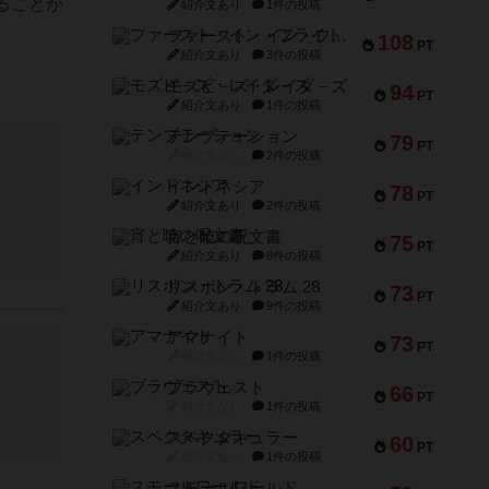
ることが
紹介文あり
1件の投稿
ファースト・イン・フライト
108
PT
紹介文あり
3件の投稿
モズビ－ズ・レイダ－ズ
94
PT
紹介文あり
1件の投稿
テンプテーション
79
PT
紹介文なし
2件の投稿
インドネシア
78
PT
紹介文あり
2件の投稿
宵と暁の呪文書
75
PT
紹介文あり
8件の投稿
リスボン・トラム 28
73
PT
紹介文あり
9件の投稿
アマナイト
73
PT
紹介文なし
1件の投稿
ブラヴェスト
66
PT
紹介文なし
1件の投稿
スペクタキュラー
60
PT
紹介文なし
1件の投稿
スモールワールド