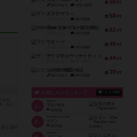
59
PT
紹介文あり
13件の投稿
ギャンブラー
58
PT
紹介文なし
2件の投稿
Bitter End ブタペスト救出作戦
52
PT
紹介文なし
1件の投稿
ラピード
46
PT
紹介文なし
1件の投稿
ザ・フラッフィー・ライト
44
PT
紹介文なし
0件の投稿
ふたつの城の物語
39
PT
紹介文あり
6件の投稿
お気に入りランキング
トップ50
になる、
Splendor
タ。なに
1
宝石の煌き
位
4040名
Die Siedler von Catan
2
カタン
位
3616名
Dominion
ドミニオン