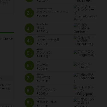
2415名
言うの
Terraforming Mars
2
テラフォーミングマーズ
位
2394名
Stone Garden
3
枯山水
位
2281名
Viticulture
4
ワイナリーの四季
位
2272名
Agricola
5
アグリコラ
位
2119名
Azul
6
アズール
位
2034名
Splendor
7
宝石の煌き
ン
位
2028名
プレイヤ
Wingspan
カードを
8
ウイングスパン
位
2006名
7 Wonders
9
世界の七不思議
位
1919名