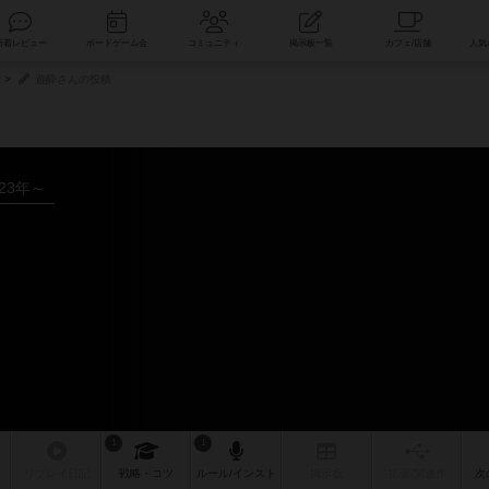
索
新着レビュー
ボードゲーム会
コミュニティ
掲示板一覧
遊酔さんの投稿
023年～
1
1
リプレイ
日記
戦略
・コツ
ルール
/インスト
掲示板
拡張/関連
作
次