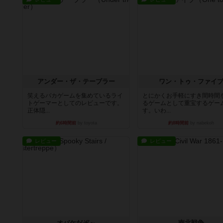
アンダー・ザ・テーブラー
ワン・トゥ・ファイ
笑えるバカゲームを集めているライ
とにかくお手軽にすき間時間
トゲーマーとしてのレビューです。
るゲームとして重宝するゲー
正体隠...
す。いわ...
約6時間前
by toyota
約8時間前
by nabekoh
レビュー
レビュー
オバケだぞ～
南北戦争