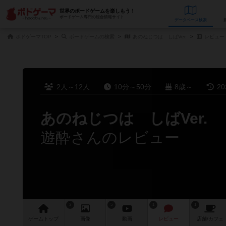
世界のボードゲームを楽しもう！
ボードゲーム専門の総合情報サイト
データベース
検
ボドゲーマTOP
ボードゲームの検索
あのねじつは しばVer.
レビュー
2人～12人
10分～50分
8歳～
2
あのねじつは しばVer.
遊酔さんのレビュー
3
5
1
1
ゲーム
トップ
画像
動画
レビュー
店舗/
カフェ