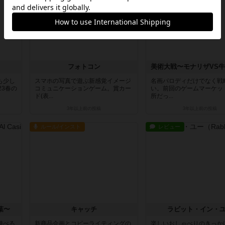
フォトコン
も少し
スマホの写真で遊ぶ新感覚イメージ
名画パロディだけでなく戦
23春の
コミュニケーションゲーム。賞カー
い。前回のゲームマーケッ
ド(表...
所だっ...
3年以上前
の投稿
3年以上前
の投稿
ルール/インスト
レビュー
葉〜
キャッチ
ラビット・イン・
遊べる
新商品企画とコピーライティングの
楽しいおしゃべりのきっか