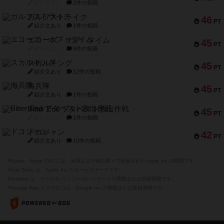
紹介文なし
2件の投稿
ガルフストライク
46
PT
紹介文あり
1件の投稿
エコーズ・オブ・タイム
45
PT
紹介文なし
8件の投稿
スカルキング
45
PT
紹介文あり
12件の投稿
海兵隊
45
PT
紹介文あり
1件の投稿
Bitter End ブタペスト救出作戦
45
PT
紹介文なし
1件の投稿
ドコジャン
42
PT
紹介文あり
10件の投稿
※Apple、Apple のロゴ は、米国および他の国々で登録されたApple Inc.の商標です。
※App Store は、Apple Inc.のサービスマークです。
※Android は、グーグル インコーポレイテッドの商標または登録商標です。
※Google Play とそのロゴは、Google Inc.の商標または登録商標です。