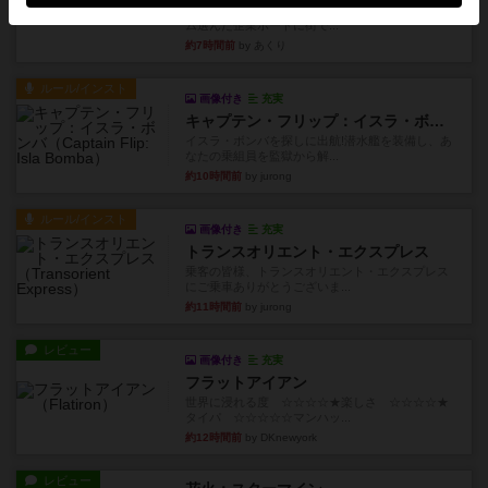
1~2人に限定された、エンジンビルド系のシステ
ム選んだ企業ボードに街で...
約7時間前
by あくり
ルール/インスト
画像付き
充実
キャプテン・フリップ：イスラ・ボンバ
イスラ・ボンバを探しに出航!潜水艦を装備し、あ
なたの乗組員を監獄から解...
約10時間前
by jurong
ルール/インスト
画像付き
充実
トランスオリエント・エクスプレス
乗客の皆様、トランスオリエント・エクスプレス
にご乗車ありがとうございま...
約11時間前
by jurong
レビュー
画像付き
充実
フラットアイアン
世界に浸れる度 ☆☆☆☆★楽しさ ☆☆☆☆★
タイパ ☆☆☆☆☆マンハッ...
約12時間前
by DKnewyork
レビュー