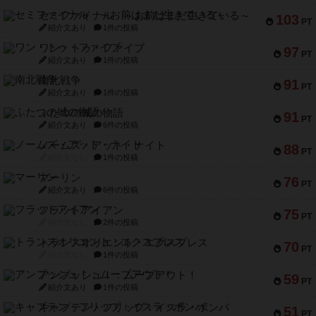
セミファイナル ～お前はまだ生きている～
103
PT
紹介文あり
1件の投稿
ワン・トゥ・ファイブ
97
PT
紹介文あり
1件の投稿
南北戦争
91
PT
紹介文あり
1件の投稿
ふたつの城の物語
91
PT
紹介文あり
6件の投稿
ノームズ・アット・ナイト
88
PT
紹介文なし
1件の投稿
マーリン
76
PT
紹介文あり
6件の投稿
フラットアイアン
75
PT
紹介文なし
2件の投稿
トランスオリエント・エクスプレス
70
PT
紹介文なし
1件の投稿
アンブッシュ！：ムーブアウト！
59
PT
紹介文あり
1件の投稿
キャプテン・フリップ：イスラ・ボンバ
51
PT