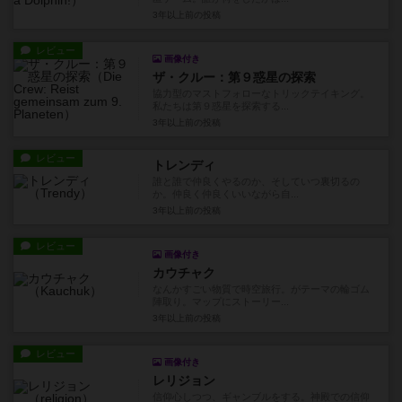
3年以上前
の投稿
レビュー
画像付き
ザ・クルー：第９惑星の探索
協力型のマストフォローなトリックテイキング。
私たちは第９惑星を探索する...
3年以上前
の投稿
レビュー
トレンディ
誰と誰で仲良くやるのか、そしていつ裏切るの
か。仲良く仲良くいいながら自...
3年以上前
の投稿
レビュー
画像付き
カウチャク
なんかすごい物質で時空旅行。がテーマの輪ゴム
陣取り。マップにストーリー...
3年以上前
の投稿
レビュー
画像付き
レリジョン
信仰心しつつ、ギャンブルをする。神殿での信仰