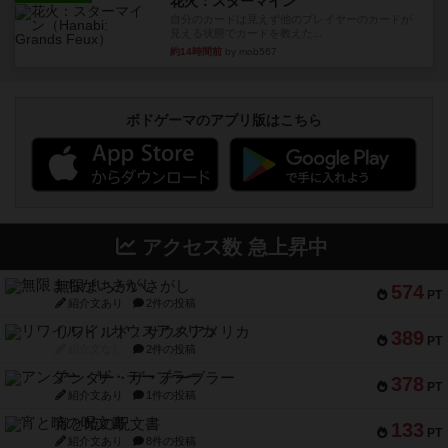
花火：スターマイン
自分のカードは見えず他のプレイヤーのカードが
見える状態でカードを教えた...
約14時間前
by mob567
ボドゲーマのアプリ版はこちら
アクセス数 急上昇中
無限まちがいさがし
574
PT
紹介文あり
2件の投稿
リワイルド：サウスアメリカ
389
PT
紹介文なし
2件の投稿
アンダー・ザ・テーブラー
378
PT
紹介文あり
1件の投稿
宵と暁の呪文書
133
PT
紹介文あり
8件の投稿