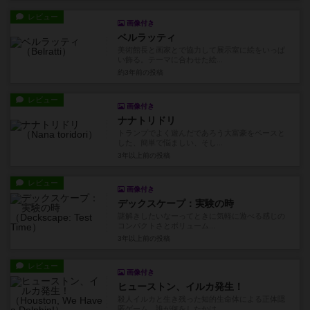
レビュー
画像付き
ベルラッティ
美術館長と画家とで協力して展示室に絵をいっぱ
い飾る。テーマに合わせた絵...
約3年前
の投稿
レビュー
画像付き
ナナトリドリ
トランプでよく遊んだであろう大富豪をベースと
した、簡単で悩ましい、そし...
3年以上前
の投稿
レビュー
画像付き
デックスケープ：実験の時
謎解きしたいなーってときに気軽に遊べる感じの
コンパクトさとボリューム...
3年以上前
の投稿
レビュー
画像付き
ヒューストン、イルカ発生！
殺人イルカと生き残った知的生命体による正体隠
匿ゲーム。誰が何をしたかは...