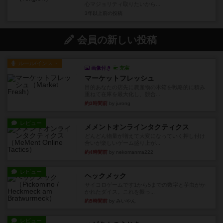
心マジョリティ取りたいから...
3年以上前
の投稿
会員の新しい投稿
ルール/インスト
画像付き
充実
マーケットフレッシュ
目的あなたの店先に農産物の木箱を戦略的に積み
重ねて在庫を最大化し、競合...
約3時間前
by jurong
レビュー
メメントオンラインタクティクス
どんどん物量が増えて大変になっていく押し付け
合いが楽しいゲーム盛り上が...
約4時間前
by nekomanma222
レビュー
ヘックメック
サイコロゲームです1から5までの数字と芋虫がか
かれたダイス。これを振っ...
約5時間前
by みいやん
レビュー