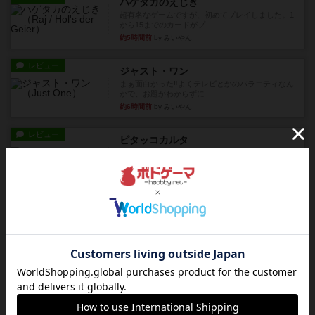
ハゲタカのえじき
超有名なゲームですが、初めてプレイしました。1
から15までのカードがプ...
約5時間前
by みいやん
レビュー
ジャスト・ワン
まぁ面白かった‼️よくテレビとかのバラエティなん
かで、お題がわからずに...
約6時間前
by みいやん
レビュー
ピタッコカルタ
ボドゲ相席会でプレイしましたひらがなが書かれ
たカードを2枚まで手をつけ...
約6時間前
by みいやん
ルール/インスト
画像付き
充実
ノームズ・アット・ナイト
ベネボレンス女王は、忠実な臣民を称えるための
祝宴を開こうとしています。...
約7時間前
by jurong
レビュー
画像付き
充実
フラットアイアン