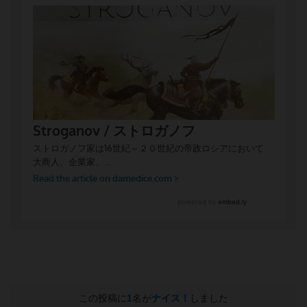
この投稿に
1
名が
ナイス！
しました