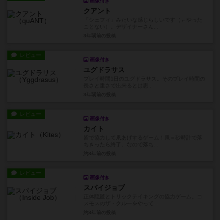
画像付き
クアント
「シェフィ」みたいな感じらしいです（←やった
ことない）。デザイナーさん...
3年弱前
の投稿
レビュー
画像付き
ユグドラサス
プレイ時間1日のユグドラサス。そのプレイ時間の
長さと重さで出来るとは思...
3年弱前
の投稿
レビュー
画像付き
カイト
皆で協力して凧あげするゲーム！凧＝砂時計で落
ちきったら終了。なので落ち...
約3年前
の投稿
レビュー
画像付き
スパイジョブ
正体隠匿とトリックテイキングの協力ゲーム。コ
スモスのザ・クルーをやって...
約3年前
の投稿