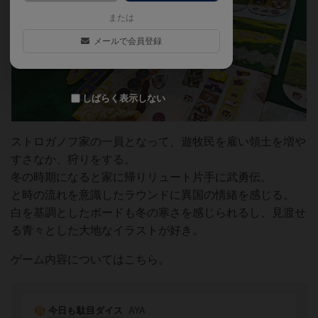
または
メールで会員登録
しばらく表示しない
ストロガノフ家の一員となって、遊牧民を雇い領土を増や
すさなか、狩りをする。
冬の時期になると家に帰りリュート片手に武勇伝。
と時の流れを意識したラウンドに異国の情緒を感じる。
白を基調としたボードも冬の寒さを感じられるし、見渡せ
る青々とした大地なイラストが好き。
ゲーム内容についてはこちら。