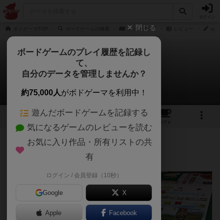
ログイン
閉じる
ボドゲーマTOP
ボードゲームの検索
ストロガノフ
レビュー
ay
ボードゲームのプレイ履歴を記録し
て、
ストロガノフ
自分のデータを管理しませんか？
ayaさんのレビュー
約75,000人
がボドゲーマを利用中！
遊んだボードゲームを記録する
2
6
12
トップ
画像
動画
レビュー
カフェ
気になるゲームのレビューを読む
お気に入り作品・所有リストの共
332名
1名
0
3年以上前
有
ログイン / 会員登録（10秒）
Google
X
Apple
Facebook