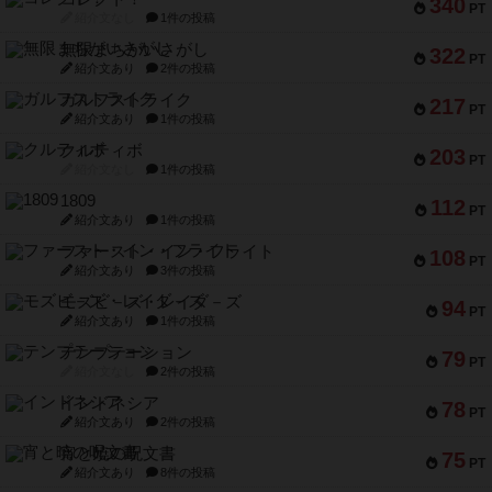
340
PT
紹介文なし
1件の投稿
無限まちがいさがし
322
PT
紹介文あり
2件の投稿
ガルフストライク
217
PT
紹介文あり
1件の投稿
クルティボ
203
PT
紹介文なし
1件の投稿
1809
112
PT
紹介文あり
1件の投稿
ファースト・イン・フライト
108
PT
紹介文あり
3件の投稿
モズビ－ズ・レイダ－ズ
94
PT
紹介文あり
1件の投稿
テンプテーション
79
PT
紹介文なし
2件の投稿
インドネシア
78
PT
紹介文あり
2件の投稿
宵と暁の呪文書
75
PT
紹介文あり
8件の投稿