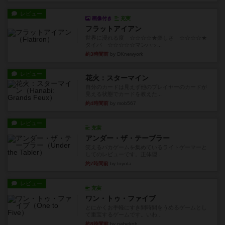
レビュー
画像付き
充実
フラットアイアン
世界に浸れる度 ☆☆☆☆★楽しさ ☆☆☆☆★
タイパ ☆☆☆☆☆マンハッ...
約3時間前
by DKnewyork
レビュー
花火：スターマイン
自分のカードは見えず他のプレイヤーのカードが
見える状態でカードを教えた...
約4時間前
by mob567
レビュー
充実
アンダー・ザ・テーブラー
笑えるバカゲームを集めているライトゲーマーと
してのレビューです。正体隠...
約7時間前
by toyota
レビュー
充実
ワン・トゥ・ファイブ
とにかくお手軽にすき間時間をうめるゲームとし
て重宝するゲームです。いわ...
約8時間前
by nabekoh