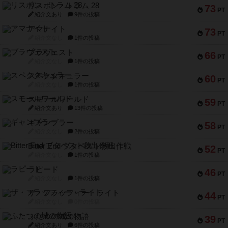
リスボン・トラム 28
73
PT
紹介文あり
9件の投稿
アマナイト
73
PT
紹介文なし
1件の投稿
ブラヴェスト
66
PT
紹介文なし
1件の投稿
スペクタキュラー
60
PT
紹介文なし
1件の投稿
スモールワールド
59
PT
紹介文あり
13件の投稿
ギャンブラー
58
PT
紹介文なし
2件の投稿
Bitter End ブタペスト救出作戦
52
PT
紹介文なし
1件の投稿
ラピード
46
PT
紹介文なし
1件の投稿
ザ・フラッフィー・ライト
44
PT
紹介文なし
0件の投稿
ふたつの城の物語
39
PT
紹介文あり
6件の投稿