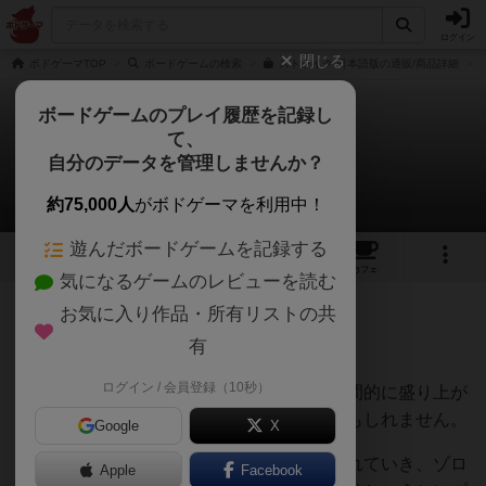
ログイン
閉じる
ボドゲーマTOP
ボードゲームの検索
ストライク 日本語版の通販/商品詳細
ボードゲームのプレイ履歴を記録し
て、
ストライク
自分のデータを管理しませんか？
Yamada Basilさんのレビュー
約75,000人
がボドゲーマを利用中！
遊んだボードゲームを記録する
16
2
47
291
トップ
画像
動画
レビュー
カフェ
気になるゲームのレビューを読む
お気に入り作品・所有リストの共
318名
1名
0
11ヶ月前
有
ログイン / 会員登録（10秒）
最高に楽しいダイスゲームです。ワッと瞬間的に盛り上が
るゲームとしては個人的にナンバーワンかもしれません。
Google
X
ゲームとしてはアリーナにダイスを投げ入れていき、ゾロ
Apple
Facebook