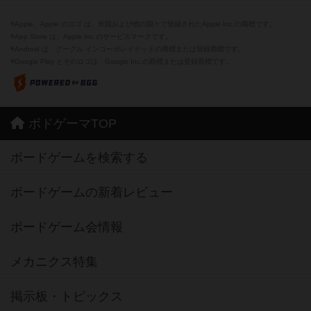
※Apple、Apple のロゴ は、米国および他の国々で登録されたApple Inc.の商標です。
※App Store は、Apple Inc.のサービスマークです。
※Android は、グーグル インコーポレイテッドの商標または登録商標です。
※Google Play とそのロゴは、Google Inc.の商標または登録商標です。
ボドゲーマTOP
ボードゲームを検索する
ボードゲームの新着レビュー
ボードゲーム会情報
メカニクス特集
掲示板・トピックス