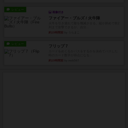
レビュー
画像付き
ファイアー・ブルズ / 火牛陣
火牛を引き連れて敵を殲滅させる。縦か斜めで前2
列まで攻撃できるが、自分...
約19時間前
by うらまこ
レビュー
フリップ７
カードをめくるかパスをするかを決めてパスした
時のカード数字が得点になる...
約19時間前
by mob567