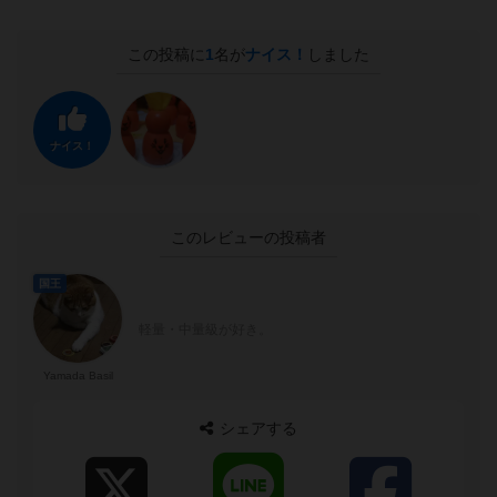
この投稿に
1
名が
ナイス！
しました
ナイス！
このレビューの投稿者
国王
軽量・中量級が好き。
Yamada Basil
シェアする