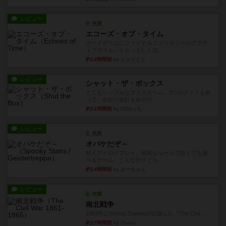
レビュー
充実
エコーズ・オブ・タイム
カードゲームにファイナルファンタジーのアクテ
ィブタイムバトル（もしくは...
約12時間前
by ジェイとと
レビュー
シャット・ザ・ボックス
とてもシンプルなダイスゲーム。2つのダイスを振
って、出目の合計を自分の...
約12時間前
by OSAっち
レビュー
充実
オバケだぞ～
対人アナログプレイ。簡単なルールで誰とでも遊
べるゲーム。こんなの子ども...
約14時間前
by おーちゃん
レビュー
充実
南北戦争
1983年にVictory Gamesが出版した『The Civil ...
約17時間前
by Chaco