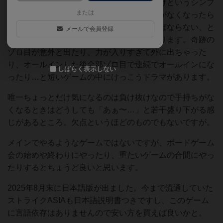
目が出たら回収。手持ちがなくなったら負けというシンプ
または
ルなルールなのですが、アリーナにダイスがなくなったら
その次の人は手持ちをオールインしなければならない、と
メールで会員登録
いうルールが効いていて、最高に盛り上がります。奇跡の
ゾロ目が意外と出たり、力が入りすぎて外に出ちゃった
り、オールインした後全部ゾロ目で連続でオールインにな
しばらく表示しない
ったり…と短いゲームの中にけっこうドラマがあります。
唯一ちょっとだけ気になるのは負け抜けなので手持ちがな
くなるときはどうしても「あぁ〜…」と若干盛り下がる感
じがあるところ。欠点というほどのものでもないですが。
メインでやるようなゲームではないですが、ボードゲーム
会の始めや終わりにやったり、重たいゲームの合間にやっ
たりするとちょうど良いと思います。
2025年8月末に日本語版が出ました。今まで流通していた
ストライクASIAも日本語説明書つきですし、このゲーム
に言語依存はありませんので安い方を買えば良いかと。