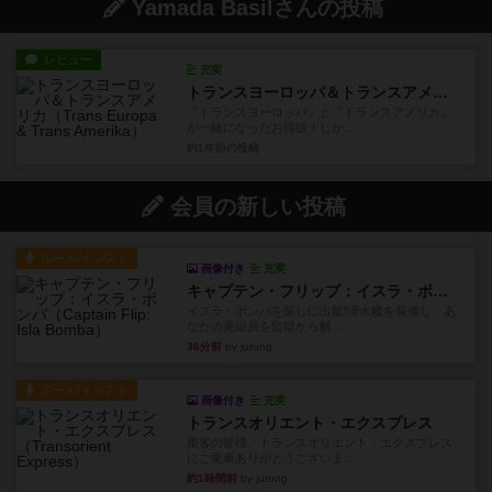
Yamada Basilさんの投稿
レビュー
充実
トランスヨーロッパ＆トランスアメリカ
『トランスヨーロッパ』と『トランスアメリカ』
が一緒になったお得版！しか...
約1年前
の投稿
会員の新しい投稿
ルール/インスト
画像付き
充実
キャプテン・フリップ：イスラ・ボンバ
イスラ・ボンバを探しに出航!潜水艦を装備し、あ
なたの乗組員を監獄から解...
36分前
by jurong
ルール/インスト
画像付き
充実
トランスオリエント・エクスプレス
乗客の皆様、トランスオリエント・エクスプレス
にご乗車ありがとうございま...
約1時間前
by jurong