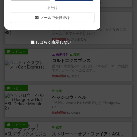
約2時間前
by 金賢守(キムヒョンス)
または
レビュー
メールで会員登録
充実
ダブルナイン
雑に死なないラブレターみたいな、そんな感じの
ゲーム。数字カードを１の位...
約2時間前
by 深水あどら
しばらく表示しない
レビュー
画像付き
充実
コルトエクスプレス
星7軽〜中量級を中心にプレイするゲーマーの感想
です。ボードゲーム会にて...
約3時間前
by おとん
レビュー
充実
ヘッジロウ・ヘル
1987年にAvalon Hill社が出版した『Hedgerow
He...
約5時間前
by Chaco
レビュー
充実
ストリート・オブ・ファイア：ASLデラックスモジュール1