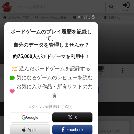
ログイン
閉じる
ボドゲーマTOP
ボードゲームの検索
スティーブンス
戦略やコツ
ボードゲームのプレイ履歴を記録し
て、
スティーブンス
自分のデータを管理しませんか？
0件の戦略やコツ
約75,000人
がボドゲーマを利用中！
遊んだボードゲームを記録する
2
1
1
トップ
画像
動画
レビュー
カフェ
気になるゲームのレビューを読む
お気に入り作品・所有リストの共
スティーブンスのトップに戻る
有
ログイン / 会員登録（10秒）
会員の新しい投稿
Google
X
レビュー
ゴットファイブ！
Apple
Facebook
運要素があり楽しめました。またやりたいです。