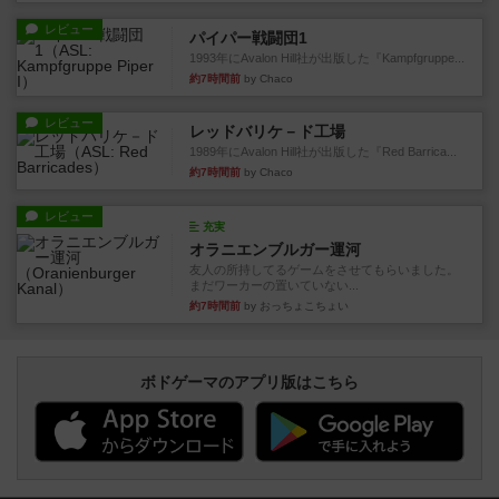
レビュー
パイパー戦闘団1
1993年にAvalon Hill社が出版した『Kampfgruppe...
約7時間前
by Chaco
レビュー
レッドバリケ－ド工場
1989年にAvalon Hill社が出版した『Red Barrica...
約7時間前
by Chaco
レビュー
充実
オラニエンブルガー運河
友人の所持してるゲームをさせてもらいました。
まだワーカーの置いていない...
約7時間前
by おっちょこちょい
ボドゲーマのアプリ版はこちら