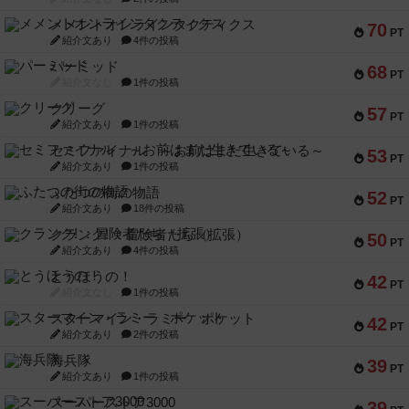
メメントオンラインタクティクス
70
PT
紹介文あり
4件の投稿
パーミッド
68
PT
紹介文なし
1件の投稿
クリーグ
57
PT
紹介文あり
1件の投稿
セミファイナル ～お前はまだ生きている～
53
PT
紹介文あり
1件の投稿
ふたつの街の物語
52
PT
紹介文あり
18件の投稿
クランク! ：冒険者たち（拡張）
50
PT
紹介文あり
4件の投稿
とうほうの！
42
PT
紹介文なし
1件の投稿
スターマイン・ラミー ポケット
42
PT
紹介文あり
2件の投稿
海兵隊
39
PT
紹介文あり
1件の投稿
スーパーストア3000
39