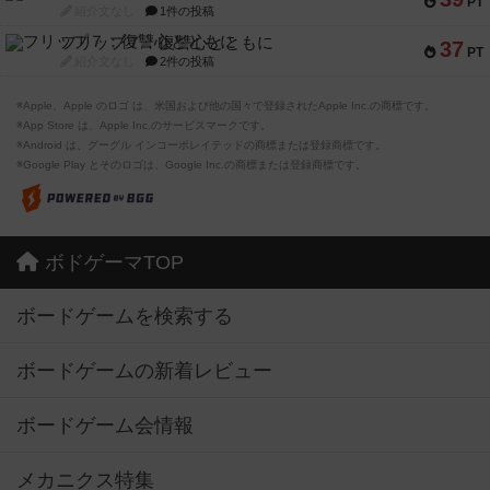
PT
紹介文なし
1件の投稿
フリップ７：復讐心とともに
37
PT
紹介文なし
2件の投稿
※Apple、Apple のロゴ は、米国および他の国々で登録されたApple Inc.の商標です。
※App Store は、Apple Inc.のサービスマークです。
※Android は、グーグル インコーポレイテッドの商標または登録商標です。
※Google Play とそのロゴは、Google Inc.の商標または登録商標です。
ボドゲーマTOP
ボードゲームを検索する
ボードゲームの新着レビュー
ボードゲーム会情報
メカニクス特集