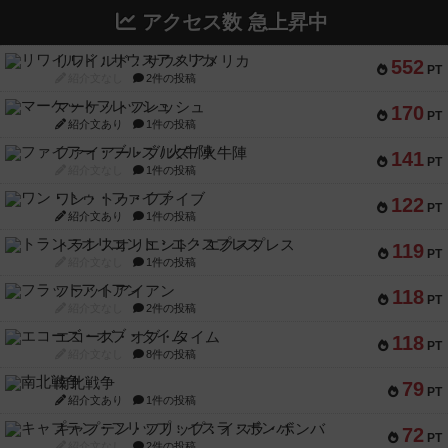
アクセス数 急上昇中
リワイルド：サウスアメリカ
552
PT
紹介文なし
2件の投稿
マーケットフレッシュ
170
PT
紹介文あり
1件の投稿
ファイアー・ブルズ / 火牛陣
141
PT
紹介文なし
1件の投稿
ワン・トゥ・ファイブ
122
PT
紹介文あり
1件の投稿
トランスオリエント・エクスプレス
119
PT
紹介文なし
1件の投稿
フラットアイアン
118
PT
紹介文なし
2件の投稿
エコーズ・オブ・タイム
118
PT
紹介文なし
8件の投稿
南北戦争
79
PT
紹介文あり
1件の投稿
キャプテン・フリップ：イスラ・ボンバ
72
PT
紹介文なし
2件の投稿