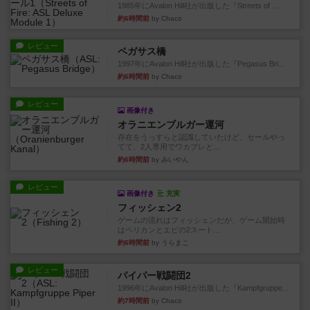
1985年にAvalon Hill社が出版した『Streets of ...
約6時間前
by Chaco
レビュー
ペガサス橋
1997年にAvalon Hill社が出版した『Pegasus Bri...
約6時間前
by Chaco
レビュー
画像付き
オラニエンブルガー運河
存在をうっすらと認識していたけど、セールやっ
てて、2人専用でワカプレと...
約6時間前
by みいやん
レビュー
画像付き
充実
フィッシェン2
ゲームの流れはフィッシェンだが、ゲーム開始時
はペリカンとエビの2スート...
約6時間前
by うらまこ
レビュー
パイパー戦闘団2
1996年にAvalon Hill社が出版した『Kampfgruppe...
約7時間前
by Chaco