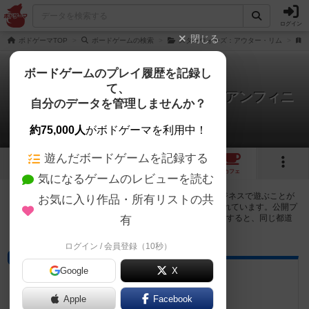
ログイン
閉じる
ボドゲーマTOP
ボードゲームの検索
スターウォーズ：アウター・リム
ボードゲームのプレイ履歴を記録し
て、
スターウォーズ：アウター・リム アンフィニ
自分のデータを管理しませんか？
ッシュドビジネス
1店のカフェ/スペースが提供中
約75,000人
がボドゲーマを利用中！
遊んだボードゲームを記録する
1
1
トップ
画像
動画
レビュー
カフェ
気になるゲームのレビューを読む
スターウォーズ：アウター・リム アンフィニッシュドビジネスで遊ぶことが
お気に入り作品・所有リストの共
できるボードゲームカフェ・プレイスペースが1店登録されています。公開プ
ロフィールの都道府県が設定されたアカウントでログインすると、同じ都道
有
府県内の店舗に絞り込むボタンが表示されます。
ログイン / 会員登録（10秒）
ボードゲームカフェ
Google
X
Koma Board Game Cafe
石川県金沢市桜町22-28
Apple
Facebook