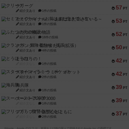
クリーグ
57
PT
紹介文あり
1件の投稿
セミファイナル ～お前はまだ生きている～
53
PT
紹介文あり
1件の投稿
ふたつの街の物語
52
PT
紹介文あり
18件の投稿
クランク! ：冒険者たち（拡張）
50
PT
紹介文あり
4件の投稿
とうほうの！
42
PT
紹介文なし
1件の投稿
スターマイン・ラミー ポケット
42
PT
紹介文あり
2件の投稿
海兵隊
39
PT
紹介文あり
1件の投稿
スーパーストア3000
39
PT
紹介文なし
1件の投稿
フリップ７：復讐心とともに
37
PT
紹介文なし
2件の投稿
※Apple、Apple のロゴ は、米国および他の国々で登録されたApple Inc.の商標です。