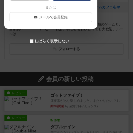
[NEW] 金沢の真ん中で、アメリカ人が一人でボードゲームカフェをやっています（2026年07月30日 20時56分）
または
メールで会員登録
遊べるボードゲーム
93個
金沢の中心・桜町にあるボードゲームカフェ。約300種類のゲームと、
自家製パニーニ・コーヒー・お酒。初心者もおひとりでも大歓迎、ルー
ルは...
しばらく表示しない
フォローする
会員の新しい投稿
レビュー
ゴットファイブ！
運要素があり楽しめました。またやりたいです。
約2時間前
by 金賢守(キムヒョンス)
レビュー
充実
ダブルナイン
雑に死なないラブレターみたいな、そんな感じの