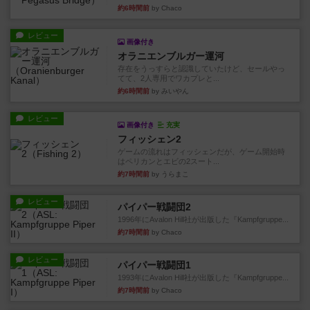
約6時間前
by Chaco
レビュー
画像付き
オラニエンブルガー運河
存在をうっすらと認識していたけど、セールやっ
てて、2人専用でワカプレと...
約6時間前
by みいやん
レビュー
画像付き
充実
フィッシェン2
ゲームの流れはフィッシェンだが、ゲーム開始時
はペリカンとエビの2スート...
約7時間前
by うらまこ
レビュー
パイパー戦闘団2
1996年にAvalon Hill社が出版した『Kampfgruppe...
約7時間前
by Chaco
レビュー
パイパー戦闘団1
1993年にAvalon Hill社が出版した『Kampfgruppe...
約7時間前
by Chaco