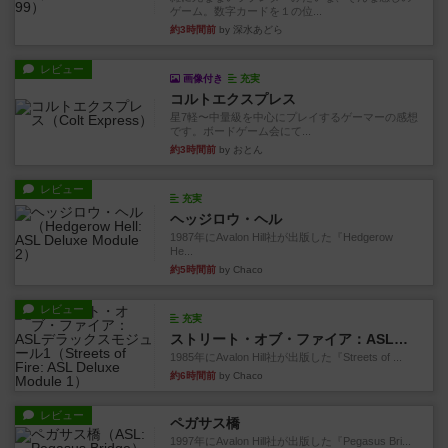
ゲーム。数字カードを１の位...
約3時間前
by 深水あどら
レビュー
画像付き
充実
コルトエクスプレス
星7軽〜中量級を中心にプレイするゲーマーの感想
です。ボードゲーム会にて...
約3時間前
by おとん
レビュー
充実
ヘッジロウ・ヘル
1987年にAvalon Hill社が出版した『Hedgerow
He...
約5時間前
by Chaco
レビュー
充実
ストリート・オブ・ファイア：ASLデラックスモジュール1
1985年にAvalon Hill社が出版した『Streets of ...
約6時間前
by Chaco
レビュー
ペガサス橋
1997年にAvalon Hill社が出版した『Pegasus Bri...