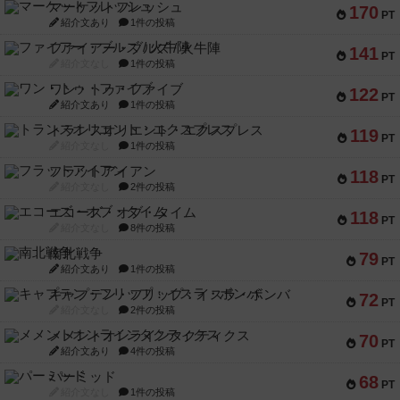
マーケットフレッシュ
170
PT
紹介文あり
1件の投稿
ファイアー・ブルズ / 火牛陣
141
PT
紹介文なし
1件の投稿
ワン・トゥ・ファイブ
122
PT
紹介文あり
1件の投稿
トランスオリエント・エクスプレス
119
PT
紹介文なし
1件の投稿
フラットアイアン
118
PT
紹介文なし
2件の投稿
エコーズ・オブ・タイム
118
PT
紹介文なし
8件の投稿
南北戦争
79
PT
紹介文あり
1件の投稿
キャプテン・フリップ：イスラ・ボンバ
72
PT
紹介文なし
2件の投稿
メメントオンラインタクティクス
70
PT
紹介文あり
4件の投稿
パーミッド
68
PT
紹介文なし
1件の投稿