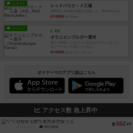
レビュー
レッドバリケ－ド工場
1989年にAvalon Hill社が出版した『Red Barrica...
約7時間前
by Chaco
レビュー
充実
オラニエンブルガー運河
友人の所持してるゲームをさせてもらいました。
まだワーカーの置いていない...
約7時間前
by おっちょこちょい
ボドゲーマのアプリ版はこちら
アクセス数 急上昇中
リワイルド：サウスアメリカ
552
PT
紹介文なし
2件の投稿