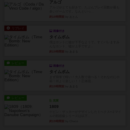
アルゴ
アルゴがとても好きで、たぶんプレイ回数が最も
多いゲームです。なんといっ...
約19時間前
by おとん
リプレイ
画像付き
タイムボム
僕はホントに嘘が下手なようで、すぐバレますみ
んなホント、嘘が上手ですよ...
約19時間前
by あまる
レビュー
画像付き
タイムボム
まず簡単で軽い！大人数で遊べる！それなのに小
箱！何より楽しい！！正体隠...
約19時間前
by あまる
レビュー
充実
1809
ケビン・ザッカーがデザインした１ヘクス=２マイ
ルの戦役級シリーズは以下...
約19時間前
by Chaco