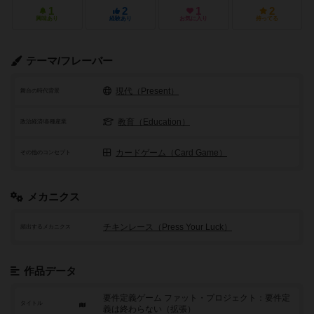
1
2
1
2
興味あり
経験あり
お気に入り
持ってる
テーマ/フレーバー
現代（Present）
舞台の時代背景
教育（Education）
政治経済/各種産業
カードゲーム（Card Game）
その他のコンセプト
メカニクス
チキンレース（Press Your Luck）
頻出するメカニクス
作品データ
要件定義ゲーム ファット・プロジェクト：要件定
タイトル
義は終わらない（拡張）