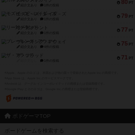
80
PT
紹介文あり
1件の投稿
モズビ－ズ・レイダ－ズ
79
PT
紹介文あり
1件の投稿
リー対グラント
77
PT
紹介文あり
1件の投稿
ブレーキング・アウェイ
75
PT
紹介文あり
4件の投稿
ザ・フラッド
71
PT
紹介文なし
1件の投稿
※Apple、Apple のロゴ は、米国および他の国々で登録されたApple Inc.の商標です。
※App Store は、Apple Inc.のサービスマークです。
※Android は、グーグル インコーポレイテッドの商標または登録商標です。
※Google Play とそのロゴは、Google Inc.の商標または登録商標です。
ボドゲーマTOP
ボードゲームを検索する