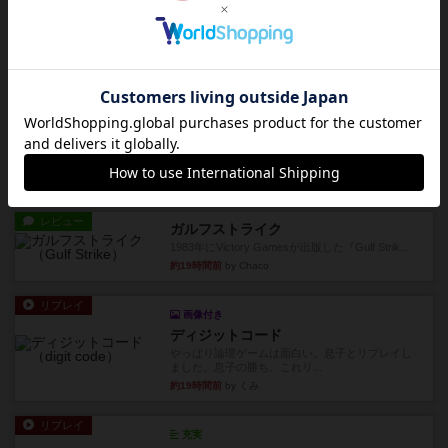
チケットトゥライド / チケットトゥライドアメリカ
デジタルソロプレイ。元祖チケライ？マップがた
くさん出てるからどれをプレ...
約12時間前
by おーちゃん
レビュー
画像付き
充実
ホットストリーク
星7軽〜中量級を中心にプレイするゲーマーの感想
です。ボードゲーム会にて...
約18時間前
by おとん
レビュー
ガルフストライク
1983年にVictory Gamesが出版した『Gulf Strik...
約19時間前
by Chaco
リプレイ
画像付き
ディジットコード
やっぱり論理ゲームは面白い。息子とリプレイし
ました。息子の勝ち。これリ...
約19時間前
by くみ
リプレイ
充実