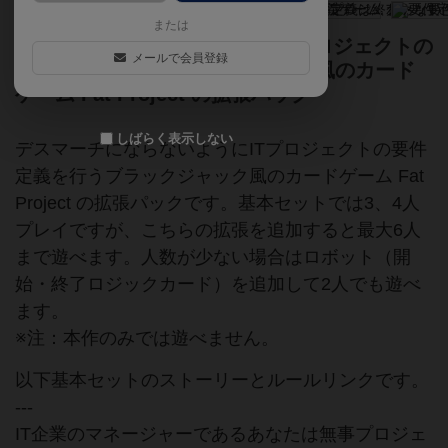
または
デスマーチにならないようにITプロジェクトの
メールで会員登録
要件定義を行うブラックジャック風のカード
ゲーム Fat Project の拡張パック
しばらく表示しない
デスマーチにならないようにITプロジェクトの要件
定義を行うブラックジャック風のカードゲーム Fat
Project の拡張パックです。基本セットでは3、4人
プレイですが、こちらの拡張を追加すると最大6人
まで遊べます。人数が少ない場合はロボット（開
始・終了ロジックカード）を追加して2人でも遊べ
ます。
※注：本作のみでは遊べません。
以下基本セットのストーリーとルールリンクです。
---
IT企業のマネージャーであるあなたは無事プロジェ