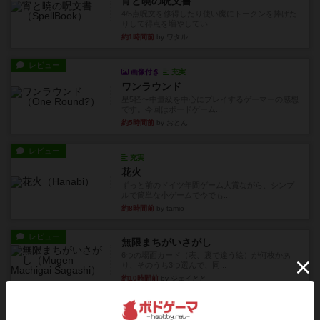
宵と暁の呪文書
4/5点呪文を修得したり使い魔にトークンを捧げた
りして得点を増やしてい...
約1時間前
by ワタル
レビュー
画像付き
充実
ワンラウンド
星5軽〜中量級を中心にプレイするゲーマーの感想
です。今回はボードゲーム...
約5時間前
by おとん
レビュー
充実
花火
ずっと前のドイツ年間ゲーム大賞ながら、シンプ
ルで簡単な小ゲームで今でも...
約8時間前
by tamio
レビュー
無限まちがいさがし
6つの場面カード（表、裏で違う絵）が何枚かあ
り、そのうち3つ選んで、同...
約10時間前
by ジェイとと
レビュー
充実