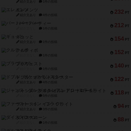
紹介文あり
1件の投稿
エレメンツ
232
PT
紹介文あり
4件の投稿
バー！パーティー
212
PT
紹介文なし
1件の投稿
ギョッと
154
PT
紹介文あり
1件の投稿
クルティボ
152
PT
紹介文なし
1件の投稿
ブラヴェスト
140
PT
紹介文なし
1件の投稿
ドブル：ポケットモンスター
122
PT
紹介文あり
4件の投稿
ジャンヌ・ダルク-オルレアン ドロー＆ライト
118
PT
紹介文なし
5件の投稿
ファースト・イン・フライト
94
PT
紹介文あり
3件の投稿
ダイススローン
88
PT
紹介文なし
1件の投稿
ガルフストライク