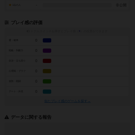
-
非公開
1点の人
プレイ感の評価
トグルスイッチを押すとプレイ感（
※
）の投票ができます
0
運・確率
0
戦略・判断力
0
交渉・立ち回り
0
心理戦・ブラフ
0
攻防・戦闘
0
アート・外見
似たプレイ感のゲームを探す→
データに関する報告