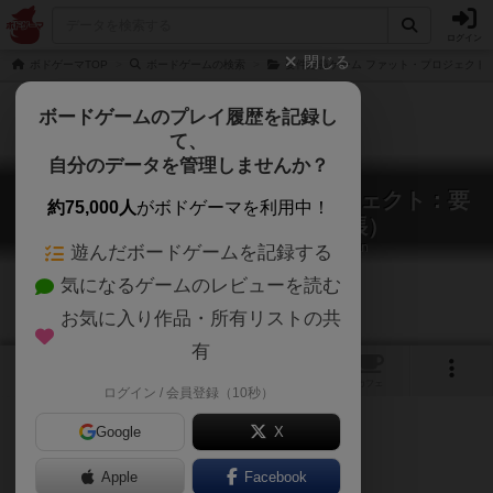
ログイン
閉じる
ボドゲーマTOP
ボードゲームの検索
要件定義ゲーム ファット・プロジェクト
ボードゲームのプレイ履歴を記録し
て、
自分のデータを管理しませんか？
要件定義ゲーム ファット・プロジェクト：要
約75,000人
がボドゲーマを利用中！
件定義は終わらない（拡張）
Yoken Teigi Game Fat Project: Expantion
遊んだボードゲームを記録する
気になるゲームのレビューを読む
お気に入り作品・所有リストの共
有
6
トップ
画像
動画
レビュー
カフェ
ログイン / 会員登録（10秒）
Google
X
Apple
Facebook