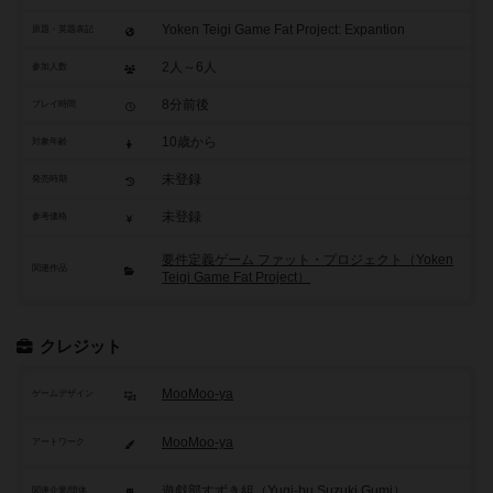
Yoken Teigi Game Fat Project: Expantion
原題・英題表記
2人～6人
参加人数
8分前後
プレイ時間
10歳から
対象年齢
未登録
発売時期
未登録
参考価格
要件定義ゲーム ファット・プロジェクト（Yoken
関連作品
Teigi Game Fat Project）
クレジット
MooMoo-ya
ゲームデザイン
MooMoo-ya
アートワーク
遊戯部すずき組（Yugi-bu Suzuki Gumi）
関連企業/団体