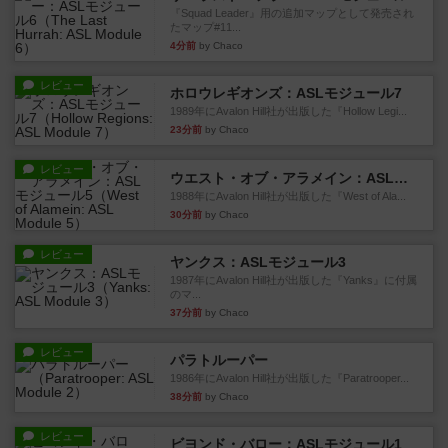
『Squad Leader』用の追加マップとして発売され
たマップ#11...
4分前
by Chaco
レビュー
ホロウレギオンズ：ASLモジュール7
1989年にAvalon Hill社が出版した『Hollow Legi...
23分前
by Chaco
レビュー
ウエスト・オブ・アラメイン：ASLモジュール5
1988年にAvalon Hill社が出版した『West of Ala...
30分前
by Chaco
レビュー
ヤンクス：ASLモジュール3
1987年にAvalon Hill社が出版した『Yanks』に付属
のマ...
37分前
by Chaco
レビュー
パラトルーパー
1986年にAvalon Hill社が出版した『Paratrooper...
38分前
by Chaco
レビュー
ビヨンド・バロー：ASLモジュール1