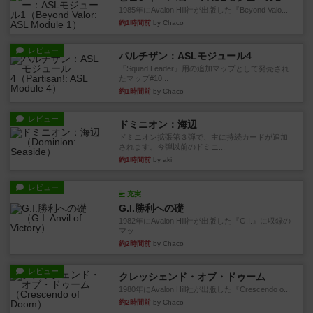
1985年にAvalon Hill社が出版した『Beyond Valo...
約1時間前
by Chaco
レビュー
パルチザン：ASLモジュール4
『Squad Leader』用の追加マップとして発売され
たマップ#10...
約1時間前
by Chaco
レビュー
ドミニオン：海辺
ドミニオン拡張第３弾で、主に持続カードが追加
されます。今弾以前のドミニ...
約1時間前
by aki
レビュー
充実
G.I.勝利への礎
1982年にAvalon Hill社が出版した『G.I.』に収録の
マッ...
約2時間前
by Chaco
レビュー
クレッシェンド・オブ・ドゥーム
1980年にAvalon Hill社が出版した『Crescendo o...
約2時間前
by Chaco