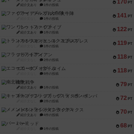
170
PT
紹介文あり
1件の投稿
ファイアー・ブルズ / 火牛陣
141
PT
紹介文なし
1件の投稿
ワン・トゥ・ファイブ
122
PT
紹介文あり
1件の投稿
トランスオリエント・エクスプレス
119
PT
紹介文なし
1件の投稿
フラットアイアン
118
PT
紹介文なし
2件の投稿
エコーズ・オブ・タイム
118
PT
紹介文なし
8件の投稿
南北戦争
79
PT
紹介文あり
1件の投稿
キャプテン・フリップ：イスラ・ボンバ
72
PT
紹介文なし
2件の投稿
メメントオンラインタクティクス
70
PT
紹介文あり
4件の投稿
パーミッド
68
PT
紹介文なし
1件の投稿