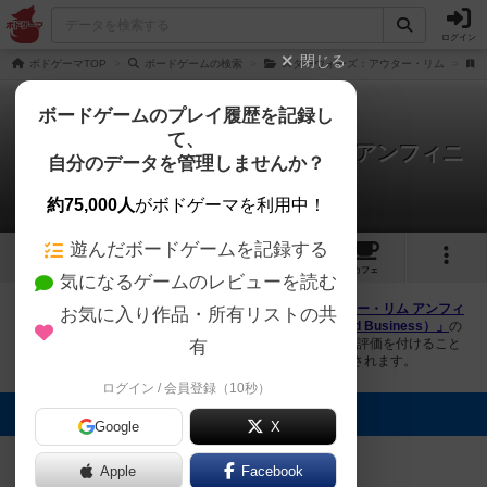
ログイン
閉じる
ボドゲーマTOP
ボードゲームの検索
スターウォーズ：アウター・リム
ボードゲームのプレイ履歴を記録し
て、
スターウォーズ：アウター・リム アンフィニ
自分のデータを管理しませんか？
ッシュドビジネス
1件の画像
約75,000人
がボドゲーマを利用中！
遊んだボードゲームを記録する
1
1
トップ
画像
動画
レビュー
カフェ
気になるゲームのレビューを読む
ボドゲーマにログインすると、
「スターウォーズ：アウター・リム アンフィ
お気に入り作品・所有リストの共
ニッシュドビジネス（Star Wars: Outer Rim – Unfinished Business）」
の
画像をアップロード出来たり、他のユーザーの投稿画像に評価を付けること
有
ができます。また、トップ6の画像は様々なページで表示されます。
ログイン / 会員登録（10秒）
トップに表示される画像
Google
X
まつなが
Apple
Facebook