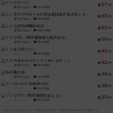
クリーグ
57
PT
紹介文あり
1件の投稿
セミファイナル ～お前はまだ生きている～
53
PT
紹介文あり
1件の投稿
ふたつの街の物語
52
PT
紹介文あり
18件の投稿
クランク! ：冒険者たち（拡張）
50
PT
紹介文あり
4件の投稿
とうほうの！
42
PT
紹介文なし
1件の投稿
スターマイン・ラミー ポケット
42
PT
紹介文あり
2件の投稿
海兵隊
39
PT
紹介文あり
1件の投稿
スーパーストア3000
39
PT
紹介文なし
1件の投稿
フリップ７：復讐心とともに
37
PT
紹介文なし
2件の投稿
※Apple、Apple のロゴ は、米国および他の国々で登録されたApple Inc.の商標です。