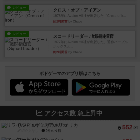
レビュー
クロス・オブ・アイアン
1978年にAvalon Hill社が出版した『Cross of Ir...
約2時間前
by Chaco
レビュー
スコードリーダー / 戦闘指揮官
1977年にAvalon Hill社が出版した、通称パープル
ボックスと...
約2時間前
by Chaco
ボドゲーマのアプリ版はこちら
アクセス数 急上昇中
リワイルド：サウスアメリカ
552
PT
紹介文なし
2件の投稿
マーケットフレッシュ