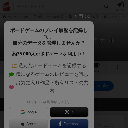
ログイン
閉じる
ボドゲーマTOP
ボードゲームの検索
ディセント：第2版
スターウォー
ボードゲームのプレイ履歴を記録し
て、
スターウォーズ：インペリアルアサルト
自分のデータを管理しませんか？
0件の戦略やコツ
約75,000人
がボドゲーマを利用中！
遊んだボードゲームを記録する
5
1
4
トップ
画像
動画
レビュー
カフェ
気になるゲームのレビューを読む
お気に入り作品・所有リストの共
スターウォーズ：インペリアルアサルトのトップに戻る
有
ログイン / 会員登録（10秒）
会員の新しい投稿
Google
X
レビュー
ふたつの街の物語
Apple
Facebook
タイルを4×4で並べて街づくりします。ただし、