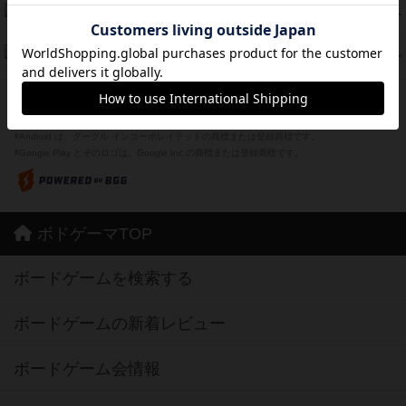
Bitter End ブタペスト救出作戦
45
PT
紹介文なし
1件の投稿
ドコジャン
42
PT
紹介文あり
10件の投稿
※Apple、Apple のロゴ は、米国および他の国々で登録されたApple Inc.の商標です。
※App Store は、Apple Inc.のサービスマークです。
※Android は、グーグル インコーポレイテッドの商標または登録商標です。
※Google Play とそのロゴは、Google Inc.の商標または登録商標です。
ボドゲーマTOP
ボードゲームを検索する
ボードゲームの新着レビュー
ボードゲーム会情報