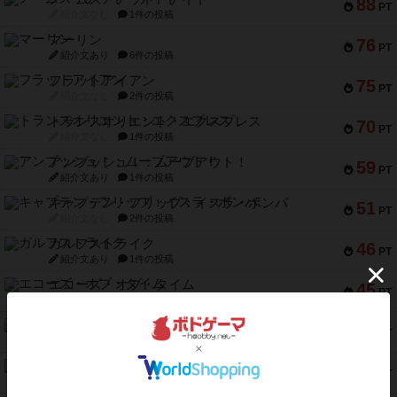
88
PT
紹介文なし
1件の投稿
マーリン
76
PT
紹介文あり
6件の投稿
フラットアイアン
75
PT
紹介文なし
2件の投稿
トランスオリエント・エクスプレス
70
PT
紹介文なし
1件の投稿
アンブッシュ！：ムーブアウト！
59
PT
紹介文あり
1件の投稿
キャプテン・フリップ：イスラ・ボンバ
51
PT
紹介文なし
2件の投稿
ガルフストライク
46
PT
紹介文あり
1件の投稿
エコーズ・オブ・タイム
45
PT
紹介文なし
8件の投稿
スカルキング
45
PT
紹介文あり
12件の投稿
海兵隊
45
PT
紹介文あり
1件の投稿