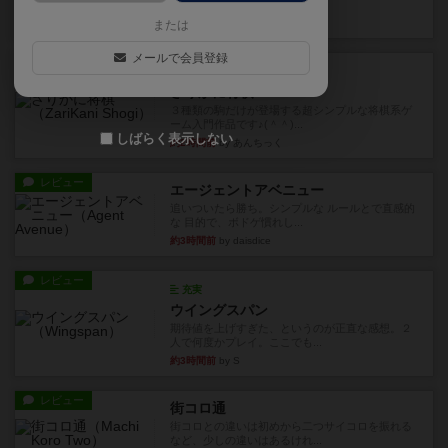
街は各プレイヤーの間にあ...
約2時間前
by ジェイとと
または
メールで会員登録
ルール/インスト
画像付き
ざりかに将棋
３種類の駒だけが登場する超シンプルな将棋系ゲ
ーム入門作品です♪(＾＾)...
しばらく表示しない
約2時間前
by あんちっく
レビュー
エージェントアベニュー
追いついたら勝ち。シンプルな ルールとで直感的
な 目的で、ボドゲ慣れし...
約3時間前
by daisdice
レビュー
充実
ウイングスパン
期待値を上げすぎた、というのが正直な感想。２
人で何度かプレイ。ここでも...
約3時間前
by S
レビュー
街コロ通
街コロとの違いは初めから二つサイコロを振れる
など、少しの違いはあるけれ...