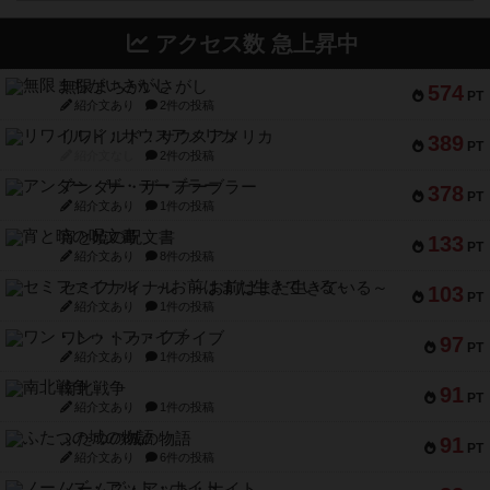
アクセス数 急上昇中
無限まちがいさがし
574
PT
紹介文あり
2件の投稿
リワイルド：サウスアメリカ
389
PT
紹介文なし
2件の投稿
アンダー・ザ・テーブラー
378
PT
紹介文あり
1件の投稿
宵と暁の呪文書
133
PT
紹介文あり
8件の投稿
セミファイナル ～お前はまだ生きている～
103
PT
紹介文あり
1件の投稿
ワン・トゥ・ファイブ
97
PT
紹介文あり
1件の投稿
南北戦争
91
PT
紹介文あり
1件の投稿
ふたつの城の物語
91
PT
紹介文あり
6件の投稿
ノームズ・アット・ナイト