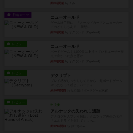
約8時間前
by くみ
戦略やコツ
ニューオールド
ゲーム終了時に、「オールドカードとニューカー
ドのどちらもある」 状態に...
約9時間前
by オグランド（Oguland）
レビュー
ニューオールド
ボードゲームを1,000個以上持っているユーザー視
点で良かった点と悪か...
約9時間前
by オグランド（Oguland）
レビュー
デクリプト
プレイ感がしっかりしてるから、超ボードゲーム
やったなって感じ。パーティ...
約10時間前
by ヒロ(新！ボードゲーム家族)
レビュー
充実
アルナックの失われし遺跡
アナログ対人プレイ数回。クニツィア先生の名作
「エルドラドを探して」にあ...
約12時間前
by おーちゃん