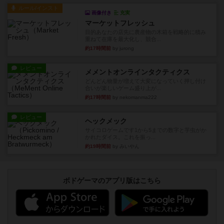
ルール/インスト
画像付き
充実
マーケットフレッシュ
目的あなたの店先に農産物の木箱を戦略的に積み
重ねて在庫を最大化し、競合...
約17時間前
by jurong
レビュー
メメントオンラインタクティクス
どんどん物量が増えて大変になっていく押し付け
合いが楽しいゲーム盛り上が...
約17時間前
by nekomanma222
レビュー
ヘックメック
サイコロゲームです1から5までの数字と芋虫がか
かれたダイス。これを振っ...
約19時間前
by みいやん
ボドゲーマのアプリ版はこちら