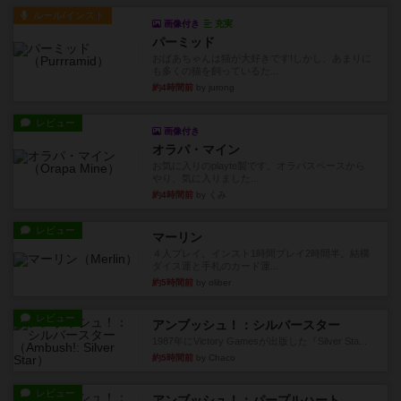
ルール/インスト
画像付き
充実
パーミッド
おばあちゃんは猫が大好きです!しかし、あまりに
も多くの猫を飼っているた...
約4時間前
by jurong
レビュー
画像付き
オラパ・マイン
お気に入りのplayte製です。オラパスペースから
やり、気に入りました...
約4時間前
by くみ
レビュー
マーリン
４人プレイ。インスト1時間プレイ2時間半。結構
ダイス運と手札のカード運...
約5時間前
by oliber
レビュー
アンブッシュ！：シルバースター
1987年にVictory Gamesが出版した『Silver Sta...
約5時間前
by Chaco
レビュー
アンブッシュ！：パープルハート