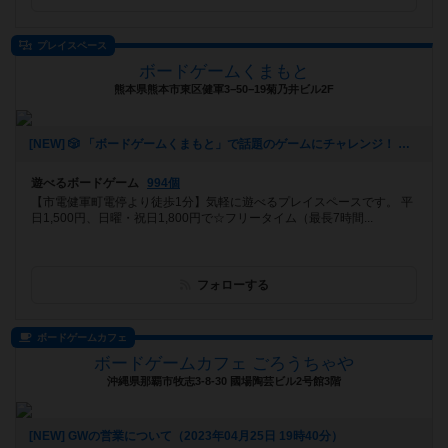
プレイスペース
ボードゲームくまもと
熊本県熊本市東区健軍3−50−19菊乃井ビル2F
[NEW] 🎲 「ボードゲームくまもと」で話題のゲームにチャレンジ！ 🚀✨（2024年12月16日 12時53分）
遊べるボードゲーム
994個
【市電健軍町電停より徒歩1分】気軽に遊べるプレイスペースです。 平
日1,500円、日曜・祝日1,800円で☆フリータイム（最長7時間...
フォローする
ボードゲームカフェ
ボードゲームカフェ ごろうちゃや
沖縄県那覇市牧志3-8-30 國場陶芸ビル2号館3階
[NEW] GWの営業について（2023年04月25日 19時40分）