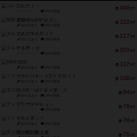
コレクト！
340
PT
紹介文なし
1件の投稿
無限まちがいさがし
322
PT
紹介文あり
2件の投稿
ガルフストライク
217
PT
紹介文あり
1件の投稿
クルティボ
203
PT
紹介文なし
1件の投稿
1809
112
PT
紹介文あり
1件の投稿
ファースト・イン・フライト
108
PT
紹介文あり
3件の投稿
モズビ－ズ・レイダ－ズ
94
PT
紹介文あり
1件の投稿
テンプテーション
79
PT
紹介文なし
2件の投稿
インドネシア
78
PT
紹介文あり
2件の投稿
宵と暁の呪文書
75
PT