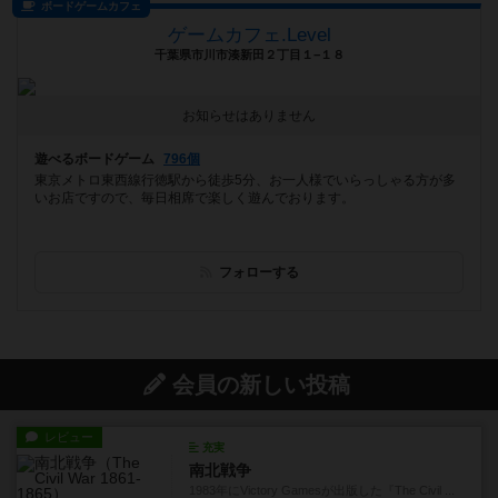
ボードゲームカフェ
ゲームカフェ.Level
千葉県市川市湊新田２丁目１−１８
お知らせはありません
遊べるボードゲーム
796個
東京メトロ東西線行徳駅から徒歩5分、お一人様でいらっしゃる方が多
いお店ですので、毎日相席で楽しく遊んでおります。
フォローする
会員の新しい投稿
レビュー
充実
南北戦争
1983年にVictory Gamesが出版した『The Civil ...