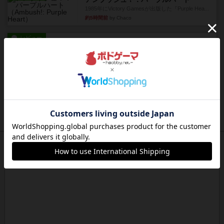
1985年にVictory Gamesが出版した『Purple Hea...
約5時間前
by Chaco
レビュー
アンブッシュ！：ムーブアウト！
1984年にVictory Gamesが出版した『Move
Out！』...
約5時間前
by Chaco
レビュー
スカルキング
とにかく楽しい！最高のゲームではと思います。
ルールは多少ゲーム慣れした...
約6時間前
by ジェイとと