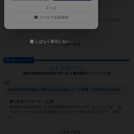
[NEW] 8月営業カレンダー（2026年07月17日 13時19分）
または
遊べるボードゲーム
1353個
メールで会員登録
名城大学徒歩１分！！ ３０分～の料金プランをご用意しております。
空いた時間でぜひ遊びにきてください！
しばらく表示しない
フォローする
プレイスペース
はまりばカフェ
神奈川県横浜市西区桜木町7-45-2 横浜高島タウンハイツ2階
[NEW] 年末年始は大晦日も元日も休まずフル営業（2024年12月29日 20時19分）
遊べるボードゲーム
722個
横浜駅から徒歩8分にある全席相席OKのボードゲームカフェです。 遊
べるボードゲームは700種類以上、おひとり様も歓迎ですので、気軽
に...
フォローする