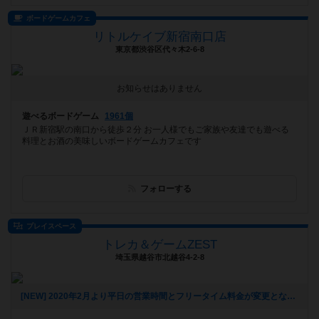
ボードゲームカフェ
リトルケイブ新宿南口店
東京都渋谷区代々木2-6-8
お知らせはありません
遊べるボードゲーム
1961個
ＪＲ新宿駅の南口から徒歩２分 お一人様でもご家族や友達でも遊べる
料理とお酒の美味しいボードゲームカフェです
フォローする
プレイスペース
トレカ＆ゲームZEST
埼玉県越谷市北越谷4-2-8
[NEW] 2020年2月より平日の営業時間とフリータイム料金が変更となりました（2020年01月31日 22時31分）