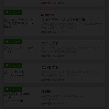
約1時間前
by Chaco
レビュー
画像付き
ファイアー・ブルズ / 火牛陣
火牛を引き連れて敵を殲滅させる。縦か斜めで前2
列まで攻撃できるが、自分...
約3時間前
by うらまこ
レビュー
フリップ７
カードをめくるかパスをするかを決めてパスした
時のカード数字が得点になる...
約3時間前
by mob567
レビュー
コンセプト
親のプレイヤーがお題を決めて限られたヒントの
中から他のプレイヤーに当て...
約3時間前
by mob567
レビュー
海兵隊
1988年にVictory Gamesが出版した
『Leathernec...
約3時間前
by Chaco