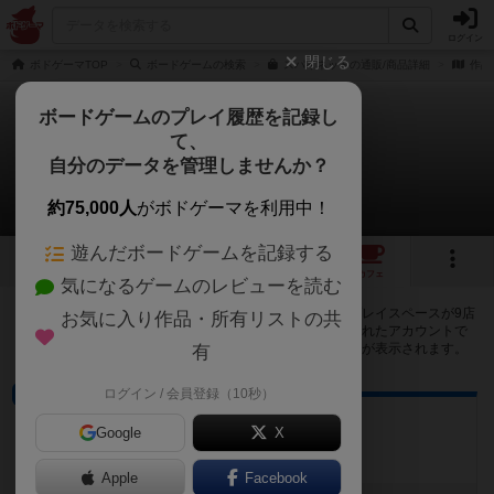
ログイン
閉じる
ボドゲーマTOP
ボードゲームの検索
スパイネットの通販/商品詳細
作品
ボードゲームのプレイ履歴を記録し
て、
スパイネット
自分のデータを管理しませんか？
9店のカフェ/スペースが提供中
約75,000人
がボドゲーマを利用中！
遊んだボードゲームを記録する
2
2
9
トップ
画像
動画
レビュー
カフェ
気になるゲームのレビューを読む
スパイネットで遊ぶことができるボードゲームカフェ・プレイスペースが9店
お気に入り作品・所有リストの共
登録されています。公開プロフィールの都道府県が設定されたアカウントで
ログインすると、同じ都道府県内の店舗に絞り込むボタンが表示されます。
有
ログイン / 会員登録（10秒）
ボードゲームカフェ
Sonnen Spiele
Google
X
愛知県名古屋市天白区八事山６４１
Apple
Facebook