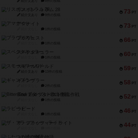
紹介文あり
8件の投稿
リスボン・トラム 28
73
PT
紹介文あり
9件の投稿
アマナイト
73
PT
紹介文なし
1件の投稿
ブラヴェスト
66
PT
紹介文なし
1件の投稿
スペクタキュラー
60
PT
紹介文なし
1件の投稿
スモールワールド
59
PT
紹介文あり
13件の投稿
ギャンブラー
58
PT
紹介文なし
2件の投稿
Bitter End ブタペスト救出作戦
52
PT
紹介文なし
1件の投稿
ラピード
46
PT
紹介文なし
1件の投稿
ザ・フラッフィー・ライト
44
PT
紹介文なし
0件の投稿
ふたつの城の物語