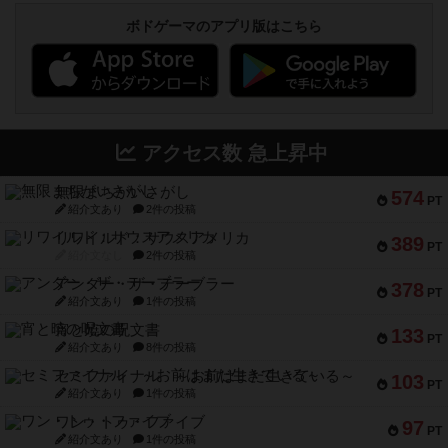
ボドゲーマのアプリ版はこちら
アクセス数 急上昇中
無限まちがいさがし
574
PT
紹介文あり
2件の投稿
リワイルド：サウスアメリカ
389
PT
紹介文なし
2件の投稿
アンダー・ザ・テーブラー
378
PT
紹介文あり
1件の投稿
宵と暁の呪文書
133
PT
紹介文あり
8件の投稿
セミファイナル ～お前はまだ生きている～
103
PT
紹介文あり
1件の投稿
ワン・トゥ・ファイブ
97
PT
紹介文あり
1件の投稿