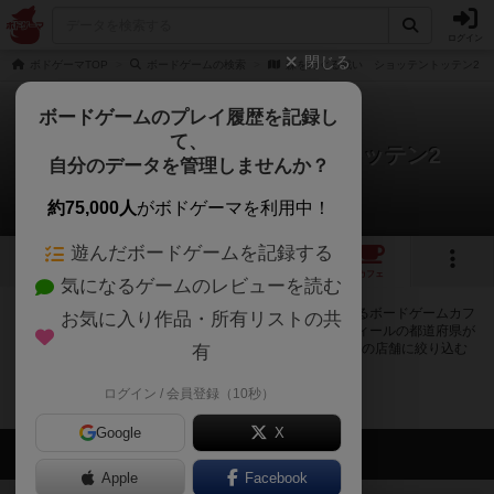
ログイン
閉じる
ボドゲーマTOP
ボードゲームの検索
森をめぐる戦い ショッテントッテン2
ボードゲームのプレイ履歴を記録し
て、
森をめぐる戦い ショッテントッテン2
自分のデータを管理しませんか？
0店のカフェ/スペースが提供中
約75,000人
がボドゲーマを利用中！
遊んだボードゲームを記録する
1
1
トップ
画像
動画
レビュー
カフェ
気になるゲームのレビューを読む
森をめぐる戦い ショッテントッテン2で遊ぶことができるボードゲームカフ
お気に入り作品・所有リストの共
ェ・プレイスペースが0店登録されています。公開プロフィールの都道府県が
設定されたアカウントでログインすると、同じ都道府県内の店舗に絞り込む
有
ボタンが表示されます。
ログイン / 会員登録（10秒）
Google
X
会員の新しい投稿
Apple
Facebook