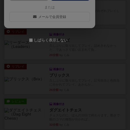
レビュー
スライプ
または
メインコマ一つサブコマ四つでそれぞれプレイし
ます。動かし方はコマか壁に...
メールで会員登録
12分前
by くみ
リプレイ
画像付き
しばらく表示しない
リーダーズ
久しぶりに取り出してプレイ。詰めきれなかっ
た…であっさり追い込まれて負...
20分前
by くみ
リプレイ
画像付き
ブリックス
久しぶりに取り出してプレイ。記号担当と色担当
に分かれてプレイ。あかんか...
26分前
by くみ
レビュー
画像付き
ダグエイトチェス
チェスなのに、ほんの10分で終わります。動きで
敵のコマの種類が分かれば...
32分前
by くみ