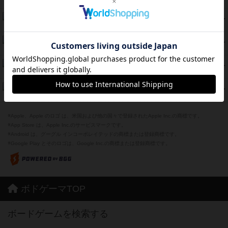
紹介文なし
8件の投稿
スカルキング
45
PT
紹介文あり
12件の投稿
海兵隊
45
PT
紹介文あり
1件の投稿
Bitter End ブタペスト救出作戦
45
PT
紹介文なし
1件の投稿
ドコジャン
42
PT
紹介文あり
10件の投稿
※Apple、Apple のロゴ は、米国および他の国々で登録されたApple Inc.の商標です。
※App Store は、Apple Inc.のサービスマークです。
※Android は、グーグル インコーポレイテッドの商標または登録商標です。
※Google Play とそのロゴは、Google Inc.の商標または登録商標です。
ボドゲーマTOP
ボードゲームを検索する