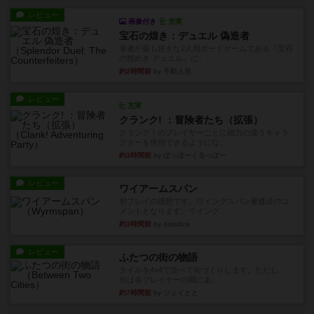
レビュー
画像付き
充実
宝石の煌き：デュエル 偽造者
筆者が最も好きな2人用ボードゲームである『宝石
の煌めき デュエル』に、...
約2時間前
by 手動人形
レビュー
充実
クランク! ：冒険者たち（拡張）
クランク！のプレイヤーごとに能力の違うキャラ
クターを使用できるようにな...
約3時間前
by ぽっぽーくるっぽー
レビュー
ワイアームスパン
初プレイの感想です。ウイングスパン履修済のコ
メントとなります。ウイング...
約3時間前
by daisdice
レビュー
ふたつの街の物語
タイルを4×4で並べて街づくりします。ただし、
街は各プレイヤーの間にあ...
約7時間前
by ジェイとと