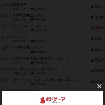
南北戦争
91
PT
紹介文あり
1件の投稿
ふたつの城の物語
91
PT
紹介文あり
6件の投稿
ノームズ・アット・ナイト
88
PT
紹介文なし
1件の投稿
マーリン
76
PT
紹介文あり
6件の投稿
フラットアイアン
75
PT
紹介文なし
2件の投稿
トランスオリエント・エクスプレス
70
PT
紹介文なし
1件の投稿
アンブッシュ！：ムーブアウト！
59
PT
紹介文あり
1件の投稿
キャプテン・フリップ：イスラ・ボンバ
51
PT
紹介文なし
2件の投稿
ガルフストライク
46
PT
紹介文あり
1件の投稿
エコーズ・オブ・タイム
45
PT