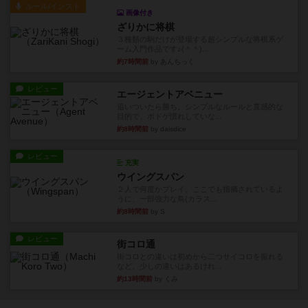
ルール/インスト
画像付き
ざりかに将棋
３種類の駒だけが登場する超シンプルな将棋系ゲ
ーム入門作品です♪(＾＾)...
約7時間前
by あんちっく
レビュー
エージェントアベニュー
追いついたら勝ち。シンプルなルールと直感的な
目的で、ボドゲ慣れしていな...
約8時間前
by daisdice
レビュー
充実
ウイングスパン
２人で何度かプレイ。ここでも指摘されているよ
うに、一部強力な鳥(カラス...
約8時間前
by S
レビュー
街コロ通
街コロとの違いは初めから二つサイコロを振れる
など、少しの違いはあるけれ...
約13時間前
by くみ