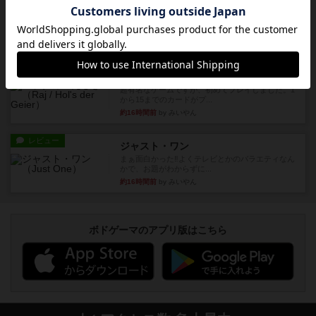
レビュー
ヘックメック
サイコロゲームです1から5までの数字と芋虫がか
かれたダイス。これを振っ...
約16時間前
by みいやん
レビュー
ハゲタカのえじき
超有名なゲームですが、初めてプレイしました。1
から15までのカードがプ...
約16時間前
by みいやん
レビュー
ジャスト・ワン
まぁ面白かった‼️よくテレビとかのバラエティなん
かで、お題がわからずに...
約16時間前
by みいやん
ボドゲーマのアプリ版はこちら