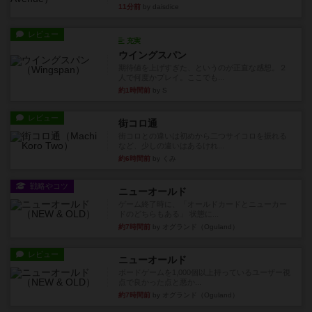
11分前
by daisdice
レビュー
充実
ウイングスパン
期待値を上げすぎた、というのが正直な感想。２
人で何度かプレイ。ここでも...
約1時間前
by S
レビュー
街コロ通
街コロとの違いは初めから二つサイコロを振れる
など、少しの違いはあるけれ...
約6時間前
by くみ
戦略やコツ
ニューオールド
ゲーム終了時に、「オールドカードとニューカー
ドのどちらもある」 状態に...
約7時間前
by オグランド（Oguland）
レビュー
ニューオールド
ボードゲームを1,000個以上持っているユーザー視
点で良かった点と悪か...
約7時間前
by オグランド（Oguland）