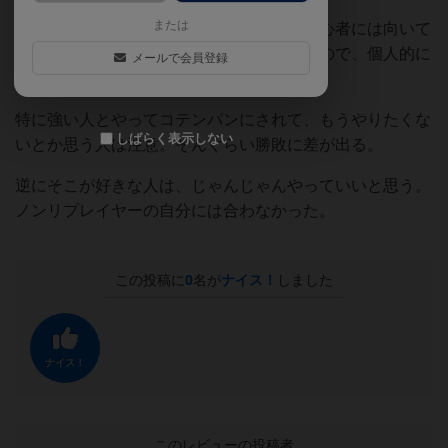
または
初心者に進める人は多いが、戦略好きな初心者には向いて
るものの、そこを求めてない人は狩られるので、個人的に
メールで会員登録
はあまりオススメしない。
特に強い人とやってコテンパンにされて、もうやりたくな
しばらく表示しない
いとか思う人は注意。そんぐらい勝敗に差が出る。
逆にそこが好きな人は、じゃんじゃんやっていいと思う。
ノンリプレイヤーの自分には合わなかった。
この投稿に
0
名が
ナイス！
しました
ナイス！
このレビューの投稿者