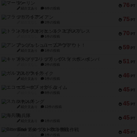
マーリン
76
PT
紹介文あり
6件の投稿
フラットアイアン
75
PT
紹介文なし
2件の投稿
トランスオリエント・エクスプレス
70
PT
紹介文なし
1件の投稿
アンブッシュ！：ムーブアウト！
59
PT
紹介文あり
1件の投稿
キャプテン・フリップ：イスラ・ボンバ
51
PT
紹介文なし
2件の投稿
ガルフストライク
46
PT
紹介文あり
1件の投稿
エコーズ・オブ・タイム
45
PT
紹介文なし
8件の投稿
スカルキング
45
PT
紹介文あり
12件の投稿
海兵隊
45
PT
紹介文あり
1件の投稿
Bitter End ブタペスト救出作戦
45
PT
紹介文なし
1件の投稿