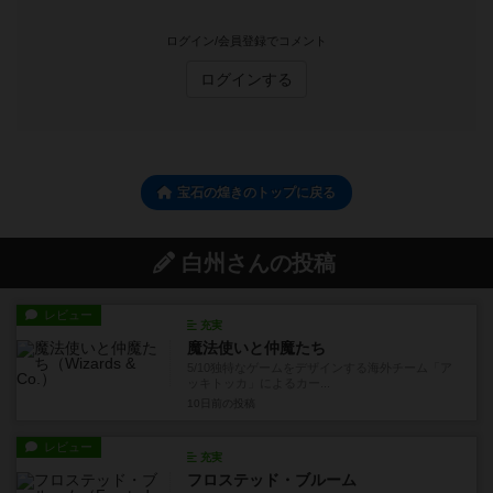
ログイン/会員登録でコメント
ログインする
宝石の煌きのトップに戻る
白州さんの投稿
レビュー
充実
魔法使いと仲魔たち
5/10独特なゲームをデザインする海外チーム「ア
ッキトッカ」によるカー...
10日前
の投稿
レビュー
充実
フロステッド・ブルーム