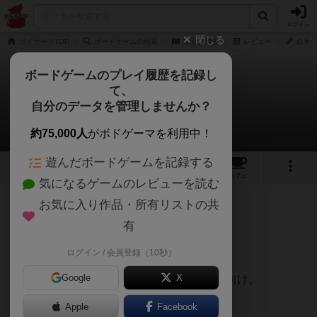
ログイン
閉じる
ボドゲーマTOP
ボードゲームの検索
宝石の煌き
レビュー
白州さ
ボードゲームのプレイ履歴を記録し
て、
宝石の煌き
自分のデータを管理しませんか？
白州さんのレビュー
約75,000人
がボドゲーマを利用中！
遊んだボードゲームを記録する
69
25
161
430
トップ
画像
動画
レビュー
カフェ
気になるゲームのレビューを読む
お気に入り作品・所有リストの共
433名
0名
0
8年以上前
有
レーティングが非公開に設定されたユーザー
6/10
ログイン / 会員登録（10秒）
Google
X
よくできているゲームだが、戦略好きな人向け。
Apple
Facebook
チップのクオリティはすごい。