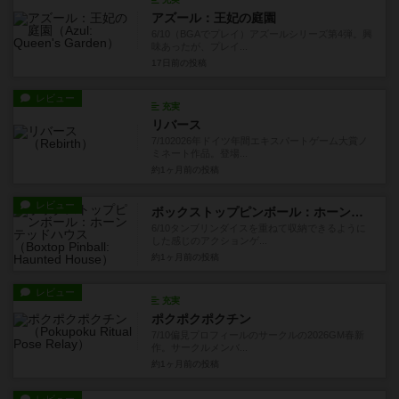
アズール：王妃の庭園
6/10（BGAでプレイ）アズールシリーズ第4弾。興
味あったが、プレイ...
17日前
の投稿
レビュー
充実
リバース
7/102026年ドイツ年間エキスパートゲーム大賞ノ
ミネート作品。登場...
約1ヶ月前
の投稿
レビュー
ボックストップピンボール：ホーンテッドハウス
6/10タンブリンダイスを重ねて収納できるように
した感じのアクションゲ...
約1ヶ月前
の投稿
レビュー
充実
ポクポクポクチン
7/10偏見プロフィールのサークルの2026GM春新
作。サークルメンバ...
約1ヶ月前
の投稿