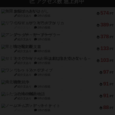
アクセス数 急上昇中
無限まちがいさがし
574
PT
紹介文あり
2件の投稿
リワイルド：サウスアメリカ
389
PT
紹介文なし
2件の投稿
アンダー・ザ・テーブラー
378
PT
紹介文あり
1件の投稿
宵と暁の呪文書
133
PT
紹介文あり
8件の投稿
セミファイナル ～お前はまだ生きている～
103
PT
紹介文あり
1件の投稿
ワン・トゥ・ファイブ
97
PT
紹介文あり
1件の投稿
南北戦争
91
PT
紹介文あり
1件の投稿
ふたつの城の物語
91
PT
紹介文あり
6件の投稿
ノームズ・アット・ナイト
88
PT
紹介文なし
1件の投稿