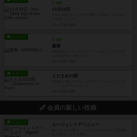
レビュー
充実
13月32日
6/101~32のカードだけで面白い話題の「32LDK」
の作者による1...
約1ヶ月前
の投稿
レビュー
充実
蠱毒
4/10缶のパッケージだけでゲームをつくるサーク
ルの処女作。大量のダイ...
約2ヶ月前
の投稿
レビュー
えだまめの国
7/10超人気レアギャンブルボードゲーム「ピーナ
ッツ」をオマージュして...
約2ヶ月前
の投稿
会員の新しい投稿
レビュー
エージェントアベニュー
追いついたら勝ち。シンプルな ルールとで直感的
な 目的で、ボドゲ慣れし...