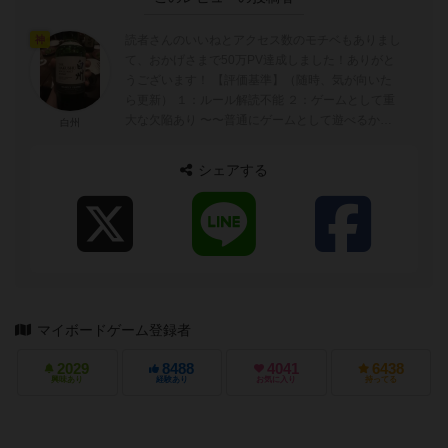
読者さんのいいねとアクセス数のモチベもありまし
神
て、おかげさまで50万PV達成しました！ありがと
うございます！ 【評価基準】（随時、気が向いた
ら更新） １：ルール解読不能 ２：ゲームとして重
大な欠陥あり 〜〜普通にゲームとして遊べるかど
白州
うかの境目〜〜 ...
シェアする
マイボードゲーム登録者
2029
8488
4041
6438
興味あり
経験あり
お気に入り
持ってる