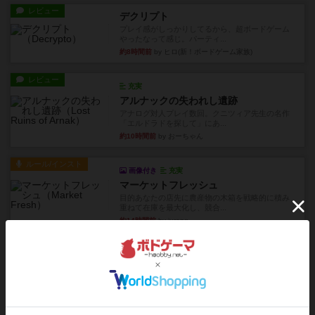
レビュー
デクリプト
プレイ感がしっかりしてるから、超ボードゲーム
やったなって感じ。パーティ...
約8時間前
by ヒロ(新！ボードゲーム家族)
レビュー
充実
アルナックの失われし遺跡
アナログ対人プレイ数回。クニツィア先生の名作
「エルドラドを探して」にあ...
約10時間前
by おーちゃん
ルール/インスト
画像付き
充実
マーケットフレッシュ
目的あなたの店先に農産物の木箱を戦略的に積み
重ねて在庫を最大化し、競合...
約14時間前
by jurong
レビュー
メメントオンラインタクティクス
どんどん物量が増えて大変になっていく押し付け
合いが楽しいゲーム盛り上が...
約15時間前
by nekomanma222