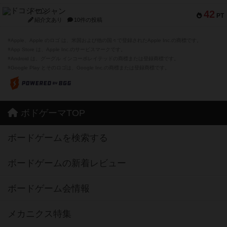
ドコジャン
42
PT
紹介文あり
10件の投稿
※Apple、Apple のロゴ は、米国および他の国々で登録されたApple Inc.の商標です。
※App Store は、Apple Inc.のサービスマークです。
※Android は、グーグル インコーポレイテッドの商標または登録商標です。
※Google Play とそのロゴは、Google Inc.の商標または登録商標です。
ボドゲーマTOP
ボードゲームを検索する
ボードゲームの新着レビュー
ボードゲーム会情報
メカニクス特集