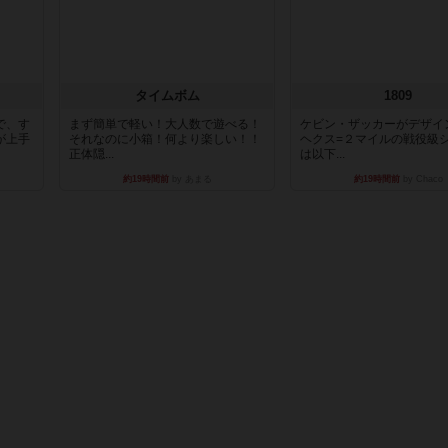
タイムボム
1809
で、す
まず簡単で軽い！大人数で遊べる！
ケビン・ザッカーがデザイ
が上手
それなのに小箱！何より楽しい！！
ヘクス=２マイルの戦役級
正体隠...
は以下...
約19時間前
by あまる
約19時間前
by Chaco