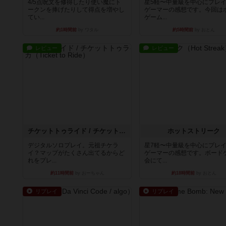
4/5点呪文を修得したり使い魔にト
星5軽〜中量級を中心にプレ
ークンを捧げたりして得点を増やし
ゲーマーの感想です。今回は
てい...
ゲーム...
約1時間前
by ワタル
約5時間前
by おとん
レビュー
レビュー
チケットトゥライド / チケットトゥライドアメリカ
ホットストリーク
デジタルソロプレイ。元祖チケラ
星7軽〜中量級を中心にプレ
イ？マップがたくさん出てるからど
ゲーマーの感想です。ボード
れをプレ...
会にて...
約11時間前
by おーちゃん
約18時間前
by おとん
リプレイ
リプレイ