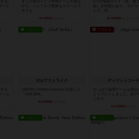
イする
ずっと前のドイツ年間ゲーム大賞な
6つの場面カード（表、裏
ボード
がら、シンプルで簡単な小ゲームで
絵）が何枚かあり、そのう
今でも...
んで、同...
約7時間前
by tamio
約10時間前
by ジェイと
レビュー
リプレイ
ガルフストライク
ディジットコー
イする
1983年にVictory Gamesが出版した
やっぱり論理ゲームは面白
ゲーム
『Gulf Strik...
とリプレイしました。息子
これリ...
約18時間前
by Chaco
約19時間前
by くみ
レビュー
レビュー