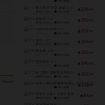
紹介文なし
1件の投稿
トリオンフ ア マレンゴ
236
PT
紹介文あり
1件の投稿
エレメンツ
232
PT
紹介文あり
4件の投稿
バー！パーティー
212
PT
紹介文なし
1件の投稿
ギョッと
154
PT
紹介文あり
1件の投稿
クルティボ
152
PT
紹介文なし
1件の投稿
ブラヴェスト
140
PT
紹介文なし
1件の投稿
ドブル：ポケットモンスター
122
PT
紹介文あり
4件の投稿
ジャンヌ・ダルク-オルレアン ドロー＆ライト
118
PT
紹介文なし
5件の投稿
ファースト・イン・フライト
94
PT
紹介文あり
3件の投稿
ダイススローン