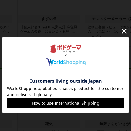
すずめ雀
モンスターメーカー（
枚のタイ
【個人評価:10点(10点満点)】麻雀風
絵柄と各種レビューに惹か
(...
ゲームの傑作！◯良い点・麻雀じ...
入。お気に入りになりまし
二人プレ...
約7年前
の投稿
7年以上前
の投稿
レビュー
レビュー
花火
無限まちがいさが