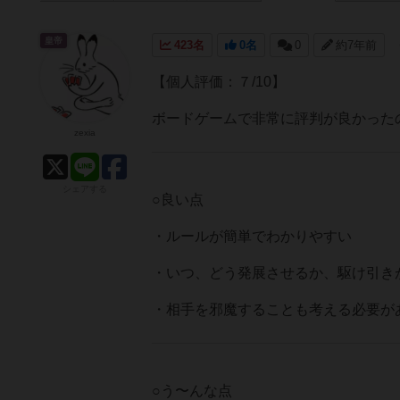
皇帝
423名
0名
0
約7年前
【個人評価：７/10】
ボードゲームで非常に評判が良かった
zexia
シェアする
○良い点
・ルールが簡単でわかりやすい
・いつ、どう発展させるか、駆け引き
・相手を邪魔することも考える必要が
○う〜んな点