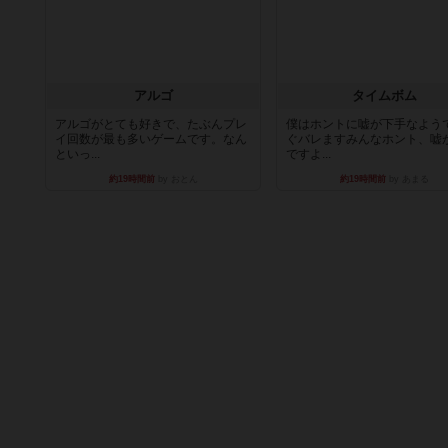
アルゴ
タイムボム
アルゴがとても好きで、たぶんプレ
僕はホントに嘘が下手なよう
イ回数が最も多いゲームです。なん
ぐバレますみんなホント、嘘
といっ...
ですよ...
約19時間前
by おとん
約19時間前
by あまる