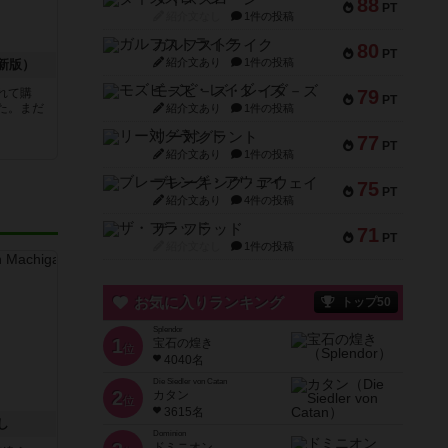
88
PT
紹介文なし
1件の投稿
ガルフストライク
80
PT
紹介文あり
1件の投稿
新版）
モズビ－ズ・レイダ－ズ
れて購
79
PT
た。まだ
紹介文あり
1件の投稿
リー対グラント
77
PT
紹介文あり
1件の投稿
ブレーキング・アウェイ
75
PT
紹介文あり
4件の投稿
ザ・フラッド
71
PT
紹介文なし
1件の投稿
お気に入りランキング
トップ50
Splendor
1
宝石の煌き
位
4040名
Die Siedler von Catan
2
カタン
位
3615名
し
Dominion
ドミニオン