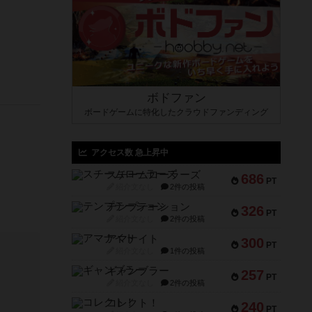
ボドファン
ボードゲームに特化したクラウドファンディング
。
アクセス数 急上昇中
スチームローラーズ
686
PT
紹介文なし
2件の投稿
テンプテーション
326
PT
紹介文なし
2件の投稿
アマナイト
300
PT
紹介文なし
1件の投稿
ギャンブラー
257
PT
紹介文なし
2件の投稿
コレクト！
240
PT