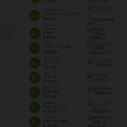
2415名
Terraforming Mars
2
テラフォーミングマーズ
位
2394名
Stone Garden
3
枯山水
位
ンした１
2281名
シリーズ
Viticulture
4
ワイナリーの四季
位
2272名
Agricola
5
アグリコラ
位
2119名
Azul
6
アズール
位
2035名
Splendor
7
宝石の煌き
位
2028名
Wingspan
8
ウイングスパン
位
2006名
7 Wonders
9
世界の七不思議
位
1919名