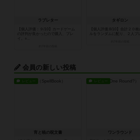
ラブレター
タギロン
【個人評価：９/10】カードゲーム
【個人評価:8/10】合計２０
の評判が良かったので購入、プレ
ルをランダムに配り、２人プレイ
イ。○...
約7年前
の投稿
約7年前
の投稿
会員の新しい投稿
レビュー
レビュー
宵と暁の呪文書
ワンラウンド