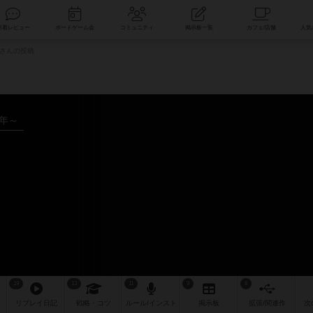
索
新着レビュー
ボードゲーム会
コミュニティ
掲示板一覧
iaさんの投稿
4年～
19
13
11
9
8
リプレイ
日記
戦略
・コツ
ルール
/インスト
掲示板
拡張/関連
作
次