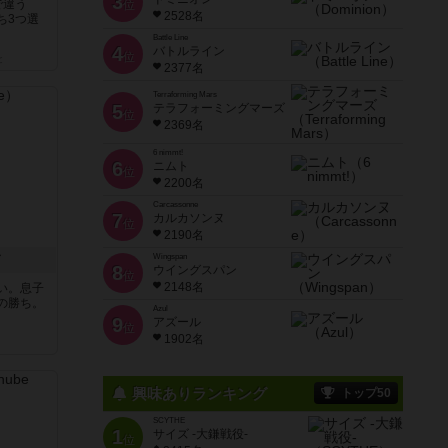
3
で違う
位
2528名
ち3つ選
Battle Line
4
バトルライン
位
と
2377名
Terraforming Mars
5
テラフォーミングマーズ
位
2369名
6 nimmt!
6
ニムト
位
2200名
Carcassonne
7
カルカソンヌ
位
2190名
ド
Wingspan
8
ウイングスパン
位
2148名
い。息子
の勝ち。
Azul
9
アズール
位
1902名
興味ありランキング
トップ50
SCYTHE
1
サイズ -大鎌戦役-
位