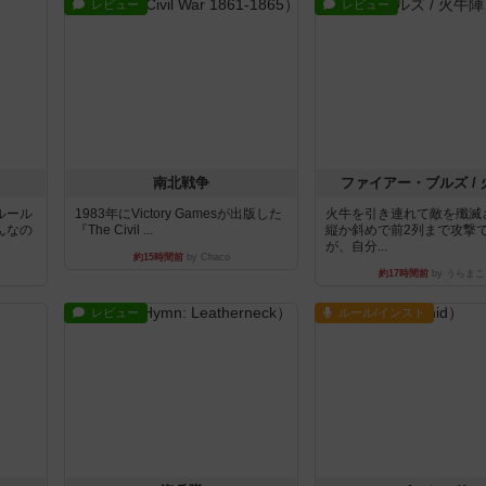
レビュー
レビュー
南北戦争
ファイアー・ブルズ /
ルール
1983年にVictory Gamesが出版した
火牛を引き連れて敵を殲滅
んなの
『The Civil ...
縦か斜めで前2列まで攻撃
が、自分...
約15時間前
by Chaco
約17時間前
by うらまこ
レビュー
ルール/インスト