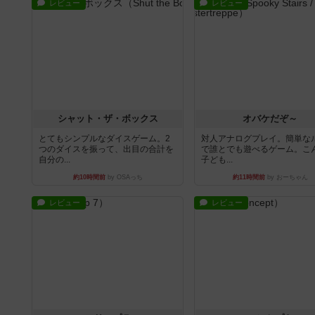
レビュー
レビュー
シャット・ザ・ボックス
オバケだぞ～
とてもシンプルなダイスゲーム。2
対人アナログプレイ。簡単な
つのダイスを振って、出目の合計を
で誰とでも遊べるゲーム。こ
自分の...
子ども...
約10時間前
by OSAっち
約11時間前
by おーちゃん
レビュー
レビュー