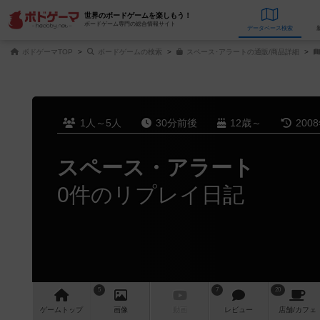
世界のボードゲームを楽しもう！
ボードゲーム専門の総合情報サイト
データベース
検
ボドゲーマTOP
ボードゲームの検索
スペース･アラートの通販/商品詳細
1人～5人
30分前後
12歳～
200
スペース・アラート
0件のリプレイ日記
5
7
20
ゲーム
トップ
画像
動画
レビュー
店舗/
カフェ