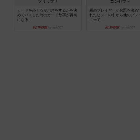
フリップ７
コンセプト
カードをめくるかパスをするかを決
親のプレイヤーがお題を決め
めてパスした時のカード数字が得点
れたヒントの中から他のプレ
になる...
に当て...
約17時間前
by mob567
約17時間前
by mob567