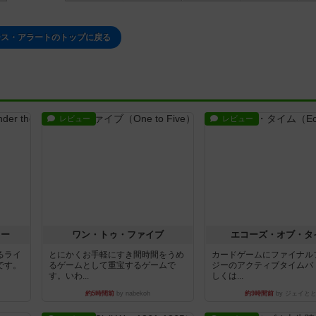
ース・アラートのトップに戻る
レビュー
レビュー
ラー
ワン・トゥ・ファイブ
エコーズ・オブ・タ
るライ
とにかくお手軽にすき間時間をうめ
カードゲームにファイナル
です。
るゲームとして重宝するゲームで
ジーのアクティブタイムバ
す。いわ...
しくは...
約5時間前
by nabekoh
約9時間前
by ジェイと