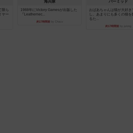
海兵隊
パーミッド
て限ら
1988年にVictory Gamesが出版した
おばあちゃんは猫が大好き
イヤー
『Leathernec...
し、あまりにも多くの猫を
るた...
約17時間前
by Chaco
約17時間前
by jurong