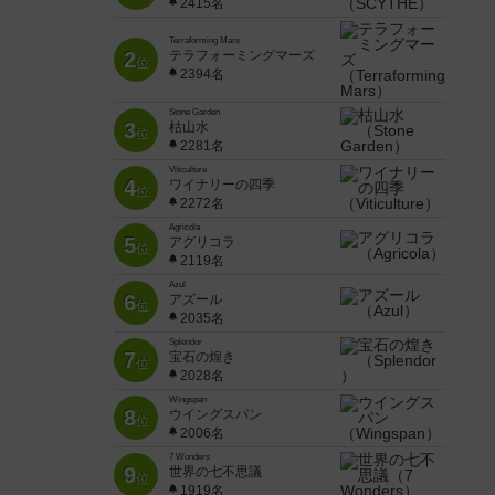
2415名
Terraforming Mars
2
テラフォーミングマーズ
位
2394名
Stone Garden
3
枯山水
位
2281名
Viticulture
4
ワイナリーの四季
位
2272名
Agricola
5
アグリコラ
位
2119名
Azul
6
アズール
位
2035名
Splendor
7
宝石の煌き
位
2028名
Wingspan
8
ウイングスパン
位
2006名
7 Wonders
9
世界の七不思議
位
1919名