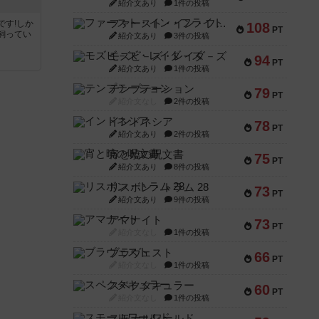
紹介文あり
1件の投稿
ファースト・イン・フライト
です!しか
108
PT
飼ってい
紹介文あり
3件の投稿
モズビ－ズ・レイダ－ズ
94
PT
紹介文あり
1件の投稿
テンプテーション
79
PT
紹介文なし
2件の投稿
インドネシア
78
PT
紹介文あり
2件の投稿
宵と暁の呪文書
75
PT
紹介文あり
8件の投稿
リスボン・トラム 28
73
PT
紹介文あり
9件の投稿
アマナイト
73
PT
紹介文なし
1件の投稿
ブラヴェスト
66
PT
紹介文なし
1件の投稿
スペクタキュラー
60
PT
紹介文なし
1件の投稿
スモールワールド