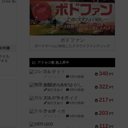
ボドファン
ボードゲームに特化したクラウドファンディング
 火牛陣
させる。
できる
アクセス数 急上昇中
コレクト！
340
PT
紹介文なし
1件の投稿
無限まちがいさがし
322
PT
紹介文あり
2件の投稿
ガルフストライク
217
PT
紹介文あり
1件の投稿
クルティボ
203
PT
紹介文なし
1件の投稿
1809
112
PT