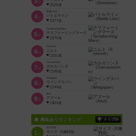
3
位
2528名
Battle Line
4
バトルライン
位
2377名
Terraforming Mars
5
テラフォーミングマーズ
位
2370名
6 nimmt!
6
ニムト
位
2201名
Carcassonne
7
カルカソンヌ
位
2190名
Wingspan
8
ウイングスパン
位
2149名
Azul
9
アズール
位
1903名
興味ありランキング
トップ50
SCYTHE
1
サイズ -大鎌戦役-
位