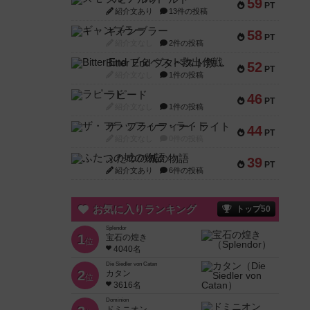
59
PT
紹介文あり
13件の投稿
ギャンブラー
58
PT
紹介文なし
2件の投稿
Bitter End ブタペスト救出作戦
52
PT
紹介文なし
1件の投稿
ラピード
46
PT
紹介文なし
1件の投稿
ザ・フラッフィー・ライト
44
PT
紹介文なし
0件の投稿
ふたつの城の物語
39
PT
紹介文あり
6件の投稿
お気に入りランキング
トップ50
Splendor
1
宝石の煌き
位
4040名
Die Siedler von Catan
2
カタン
位
3616名
Dominion
ドミニオン