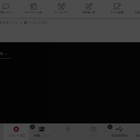
索
新着レビュー
ボードゲーム会
コミュニティ
掲示板一覧
作品データ
リプレイ日記
8年～
1
1
リプレイ
日記
戦略
・コツ
ルール
/インスト
掲示板
拡張/関連
作
次