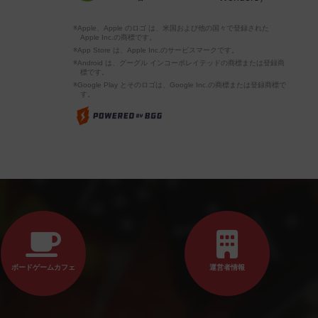
※Apple、Apple のロゴ は、米国および他の国々で登録された
Apple Inc.の商標です。
※App Store は、Apple Inc.のサービスマークです。
※Android は、グーグル インコーポレイテッドの商標または登録商
標です。
※Google Play とそのロゴは、Google Inc.の商標または登録商標で
す。
ボードゲームカフェ
運営者情報