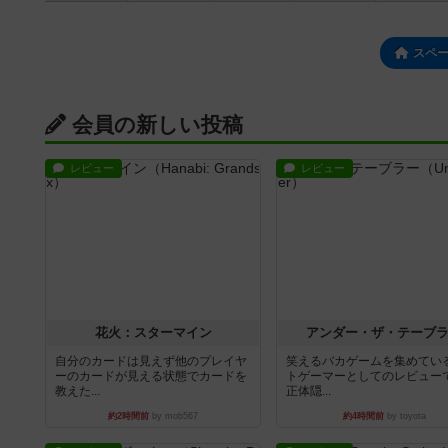
スペ
会員の新しい投稿
レビュー
レビュー
花火：スターマイン
アンダー・ザ・テーブ
自分のカードは見えず他のプレイヤ
笑えるバカゲームを集めてい
ーのカードが見える状態でカードを
トゲーマーとしてのレビュー
教えた...
正体隠...
約2時間前
by mob567
約4時間前
by toyota