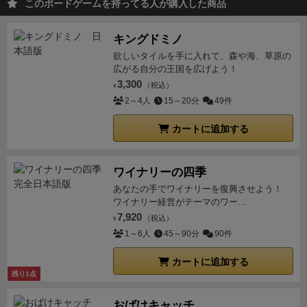
（「手札の交換・補充」もここで行います。また、提
このボードゲームを持ってる人が購入した商品
ありますが、カードのテキスト量や情報処理にかかる
100%安全な任務であることを確信してもらえると思
示できなかったプレイヤーは「何もしなかった」こと
時間などを考慮し、日本語版でのプレイをお勧めしま
う。
武器は上段に
ヘビーレーザーキャノン
３門、下段
になります）
■プレイ：行動解決ターン
10分経って、
キングドミノ
す。
（ニューゲームオーダーさんに日本語版音声ファ
に
ライトキャノン
２門、下段中央に
パルスキャノン
、
音声が終わり、行動カードが置かれ終わると、行動解
欲しいタイルを手に入れて、森や海、草原の
イルのダウンロードサービスもあります）
クリック
右舷下段に
ミサイル
を３基搭載している。主砲のヘビ
決を行います。
広がる自分の王国を広げよう！
このターンでは「プレイヤーが新たに
ーキャノンとパルスキャノンはエネルギーを消費する
3,300
行動カードを置けない」状態です。音声からプレイヤ
（税込）
¥
ので、使い過ぎに注意して欲しい。
2～4人
15～20分
49件
【講義２：アクシ
ーが動作を予測し、予測を元に置いた行動カードを元
ョンラウンド】
では今からミッションの流れを説明す
に、淡々と処理を進めていきます。
■勝利条件
宇宙船
カートに追加する
る。ミッションは
アクションラウンド
と
解決ラウンド
が壊れずに10分間の行動ができれば（≒ワープまでた
の２つに分かれている。まずはアクションラウンドか
どり着けたら）全員の勝利です。
敵が攻撃してきて宇
らだ。
付属のCD
または
ニューゲームズオーダーHP
に
ワイナリーの四季
宙船が壊れてしまったら敗北です。
ある
MP3
ファイルを再生して欲しい。オペレーターの
あなたの手でワイナリーを復興させよう！
ワイナリー経営がテーマのワー...
お姉さんが美しい声で、貴様たちが宇宙にいることを
7,920
（税込）
実感させてくれることだろう。
¥
「危険宙域に突入。オ
1～6人
45～90分
90件
ペレーションを実行します。第1フェーズを開始して
ください」
このようなアナウンスが入ったらクルーは
カートに追加する
全員同時に第1フェイズの
手札5枚
を受け取り、
リアル
残り1点
タイム
でお互いに相談して3ターン目までのアクショ
おばけキャッチ