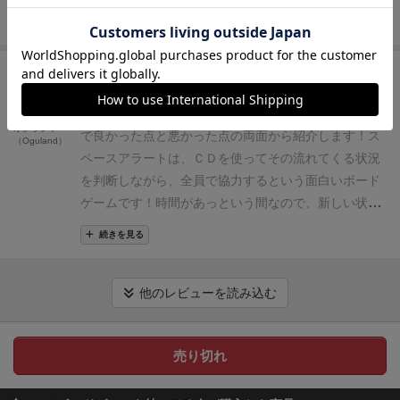
回が短いのでもう１回！となるところもいい。
そのお
定が発表されます。
宇宙船外からのトラブルは紫のカ
ろう。入学はパッケージを購入するだけだから簡単
ードゲームを楽しめるかの鍵になります。
■必要な広
続きを見る
かげで、ついつい何度もやってしまうし、音声のバリ
ード、宇宙船内でのトラブルは緑のカードとなってお
だ。ちなみに私は
駿○屋
から中古入学した。格安でお
さ
みんなで囲める「オフィスのテーブル1つ」くらい
エーションと敵のバリエーションが豊富なので、リプ
ります。
その予定に対応する為に、宇宙船の中をプレ
得だがリスクもあることを忘れるな！
…すまん、本題
必要です。
宇宙船ボードの奥行きがそれなりに要求さ
神
レイ性もとても高い。
やるなら、４〜５人でやるのが
レビュー
307名
が参考
イヤーが駆け回り、エネルギー供給のボタンを押した
に戻ろう。
君達は宇宙探査協会の実施している
宇宙探
れるので、「ファーストフード店にあるカウンター席
いいが、少人数でも複数担当すれば、それなりにプレ
り、ミサイル発射のボタンを押したり、時にはスクリ
査隊
のクルー
となり、ハイパースペースを経由して銀
の奥行き2倍」は欲しいところです。
大雑把な手順は
ボードゲームを1,000個以上持っているユーザー視点
イできるし、好きすぎて、１人で数名分やる超カオス
ーンセイバーの起動で使用不能になるPCを触ったり
オグランド
河の危険宙域の探査に向かってもらう。この宇宙船は
以下の通り。
■プレイ開始時
①司令官（音声から敵カ
で良かった点と悪かった点の両面から紹介します！
ス
（Oguland）
なプレイをやる人（自分含む笑）もかなりいて、無理
（汗）…、どの時間にどのような作業を行うかをあら
対象宙域の調査を10分間で自動的に完遂するのだが、
ードを山札からめくったりする人）を決めます。山札
ペースアラートは、ＣＤを使ってその流れてくる状況
ゲーと思いつつも、ついついやってしまうほどの中毒
かじめ予定し、その予定通りにプレイヤーが動いてい
宇宙には様々な
脅威
が待ち受けているかもしれない。
からめくるのもリアルタイムで行うので、山札から近
を判断しながら、全員で協力するという面白いボード
性もある。
最初のルールの理解さえ乗り越えれば、短
きます。
片っ端から説明していると、インストに１時
そこで君たちにはミッションが完了するまで船を防衛
い人やプレイに慣れている人が行いましょう。
②行動
ゲームです！
時間があっという間なので、新しい状況
時間で遊べて、リプレイ性もあり、濃厚な戦略と運が
間くらいかかりそうな内容ですが、ご安心を。
説明
してもらいたい。
【講義１：宇宙船の構造】
君たちが
カードを配ります。これにより「行える行動」が制限
になるたびに全員でバタバタしていまいます。
計画を
あって、パーティーゲーのような盛り上がりも見せて
が、機能限定したチュートリアルモードから徐々に始
続きを見る
搭乗する宇宙船は上下段、左右中央の6つの区画に分
されます。（隣の人と交換できますが、これもリアル
立てるのが少し難しく、一度ずれてしまうと立て直し
くれるので、ある程度、ボードゲーム慣れしている人
めて行って、何度かこなしていくうちに通常モードで
かれており全方位からの攻撃に対処できるように設計
タイムで行います）
■プレイ：（将来予測の）音声タ
が出来ないままになってしまう点が気になるところで
でないとキツイが、そこさえ大丈夫であれば、とても
も遊べるようになるという安心設計です。
それが故
されている。左右はドア、上下は重力リフトにより移
ーン
①プレイ用音声を開始します。（10分音声です）
しょうか・・・
好き度（Like）
▶2pt.≪★★≫
おす
他のレビューを読み込む
オススメできるリアルタイム協力ゲーム。
に、固定メンバーで遊べる方には問題ありませんが、
動可能だが、重力リフトは1人乗りであるため使用タ
②音声から「敵がきます」などの司令があるので、司
すめ度（Recommended）
▶2pt.≪★★≫
子どもと
ゲーム会やゲームカフェなどオープンな場では、毎度
ーンが他のクルーと重なると、アクションに遅延が生
令官がカードをめくります。
③各プレイヤーが「エネ
度（With kids）
▶1pt.≪★≫
スペースアラートの簡
毎度チュートリアルから始めなくてはならない為、固
じる可能性があることに注意していただきたい。
この
売り切れ
ルギーの充填」「ビームやミサイルなどの発射」「部
単なゲームの流れとルール解説はこちらをご覧くださ
定メンバーを用意できる場で、ぜひ何度かまとめてプ
宇宙船には、万が一にもないとは思うが、宇宙を彷徨
屋の移動」カードを置いて「行動予定を提示」します
い！
レイして貰いたいと思います。
海外版と、日本語版が
う脅威に遭遇した時のための武器も装備しており、