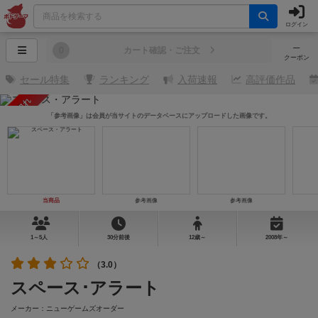
ログイン
─
0
カート確認・ご注文
クーポン
セール特集
ランキング
入荷速報
高評価作品
売り切れ
「参考画像」は会員が当サイトのデータベースにアップロードした画像です。
当商品
参考画像
参考画像
1～5人
30分前後
12歳～
2008年～
（3.0）
スペース･アラート
メーカー：ニューゲームズオーダー