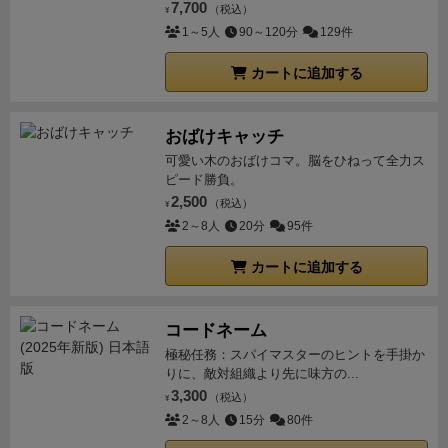
の外の宇宙を優雅に眺めているだけの者などがいるか
7,700
（税込）
¥
もしれないが、明日は我が身なので責めてはいけな
1～5人
90～120分
129件
い。皆で協力して脅威に立ち向かって欲しい。
【講義
カートに追加する
４：コンピュータのメンテナンス】
なお、この宇宙船
は最新コンピュータにより緻密に制御されており君た
ちの任務を助けてくれる。しかし、たまに…ごくたま
おばけキャッチ
になんだが
スクリーンセーバー
が働き一時的に機能が
可愛い木のおばけコマ。脳をひねって全力ス
止まってしまうことがあるんだ。
これはスポンサーの
ピード勝負。
2,500
意向でどうしようもないんだが、その場合は君たちの
（税込）
¥
2～8人
20分
95件
アクションは１ターンだけ後方にズレてしまうだろ
う。それによって宇宙船に甚大な被害を被って宇宙の
カートに追加する
チリとなったクルーがいたとかいないとか…。
なに、
簡単なことなんだ。ちょっと、ブリッジでコンピュー
タを叩いてやればスクリーンセーバーは解除できる。
コードネーム
も、もちろん安全のためにスクリーンセーバーの機能
極秘任務：スパイマスターのヒントを手掛か
りに、敵対組織より先に味方の...
を切ることも考えたさ。だけどダメなんだ。スクリー
3,300
（税込）
¥
ンセーバーにはスポンサーの
コーポレート株式会社
様
2～8人
15分
80件
の広告が入っているから、この機能を切ることはでき