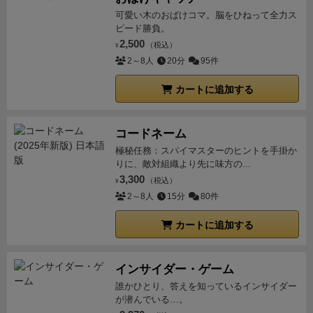
ンカードをプロットするのだ。この時、何もしないタ
可愛い木のおばけコマ。脳をひねって全力ス
ーンがあってもよいことを忘れるな。
ちなみにミッシ
ピード勝負。
ョンは第3フェイズまであり、フェイズが移行するた
2,500
（税込）
¥
び
5枚
のアクションカードが追加されるので安心して
2～8人
20分
95件
欲しい。
そしてオペレーターがフェイズ2への移行を
指示したら4ターン目から7ターン目までの行動をプロ
カートに追加する
ットするんだ。ただし、このフェイズになったら3タ
ーン目までの行動は変更できないので注意してくれ。
コードネーム
行動は第3フェイズの12ターン目まであるので、入念
極秘任務：スパイマスターのヒントを手掛か
に相談してアクションをプロットして欲しい。しかし
りに、敵対組織より先に味方の...
時間は10分間だけなので時間をかけ過ぎないように注
3,300
（税込）
¥
意するのだぞ。
アクションカードには、
上下左右移
2～8人
15分
80件
動
、
A行動
（レーザー攻撃）、
B行動
（エネルギー補充
カートに追加する
など）、
C行動
（特殊アクション）があり、他のクル
ーと息を合わせて行動することが重要だ。
おそらく最
初のミッションではワチャワチャして無駄な行動も多
インサイダー・ゲーム
くエイリアンのエサになることも多い…ゴホン！いや
誰かひとり、答えを知っているインサイダー
任務に失敗することもあるだろうが、ベテランクルー
が潜んでいる…。