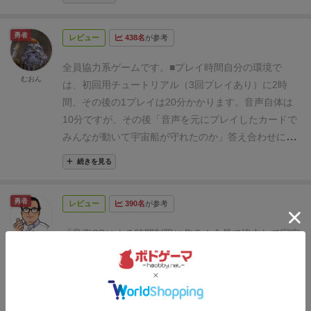
国産メーカーが気合いを入れて日本語化したおかげで
かかってくるエイリアンをレーザー砲やミサイルで迎
プレイできたが、比較的長くなりがちの協力ゲーム
撃して生き残る協力ゲームとなっている。
2008年発表
勇者
レビュー
438名
が参考
が、10分以内で終わり、しかも面白さは損なわれてい
の作品で、デザイナーは
ヴラーダ・フヴァチル
ないゲームとして、まさに革新的といえる。
やること
（Vlaada Chvátil）。聞きなれない名前かもしれない
全員協力系ゲームです。
■プレイ時間
自分の環境で
は宇宙船に乗って、敵が攻めてくるので、それに対処
むおん
が、彼はチェコの有名なゲームデザイナーで代表作と
は、初回用チュートリアル（3回プレイあり）に2時
して生き残ることを目指すという聞くだけだとシンプ
して「
スルー・ジ・エイジス
」、「
ギャラクシー・ト
間、その後の1プレイは20分かかります。
音声自体は
ルそうに見えるが、ルールはかなり複雑でルールブッ
ラッカー
」、「
コードネーム
」などがあり、独特で魅
10分ですが、その後「音声を元にプレイしたカードで
クも２冊もあり、しかもそれぞれが会話形式になって
力的なゲームを作るのが得意と聞いている。
そして、
みんなが動いて宇宙船が守れたのか」答え合わせに10
おり、わかりづらさもトップクラス笑
なので、全員が
その独創的なゲーム性が評価されて本作は、
2009年ド
分くらいかかるので、計20分となります。
■プレイし
知らない状態でやるのは、かなり危険だと思うので、
続きを見る
イツ年間ゲーム大賞「New Worlds Game部門」
、
た感覚
協力系ゲームとしては面白い。特に「協力しよ
このゲームが大好きな人とやるのを特にオススメする
2009年ゴールデンギーク賞「最も革新的なゲーム部
うとしてる」けど「上手くいったりいかなかったり」
ゲームでもある。
だが、その壁を乗り越えれば、これ
勇者
門」
受賞などの栄誉に輝いているのだ。
どうだ凄いだ
レビュー
390名
が参考
するところとか。
初回プレイ時は「慣れている人が1
ほど面白いリアルタイム協力ゲームは他にないんじゃ
ろう♪
＜銀河軍学校 特別講義＞
さて、ここからは私
人」いると、ルール説明が上手く進みます。
■フレー
ないかと思わせるほどのゲームで、ファンがいるのも
『音声CDによる時間制限に焦る！全員で協力して宇宙
Sato39が銀河軍学校の仮教員として、宇宙探査に不慣
バーを面白がれるか
「機械が将来起こることを予測す
ドラ
納得する完成度。
また、ゲーム自体のレベルはかなり
船を無事に帰還させよう！』
一時期、続けざまに発売
れな貴様たちに今回のミッションについて講義する。
るから、それに備えて行動しておくだけの<簡単>な仕
高く、１つのミスが全滅につながったりするので、か
された、CD同梱のタイムリミット協力ゲーム。
付属の
まずは勇敢なる
士官候補生
の諸君、入学おめでとう。
事だ」
「…おっと、そろそろ「前回の乗組員の葬式」
なりシビア。さらに敵のレベルを上げることもでき、
CDをプレイヤーで流し、音声の内容に従って進行役が
何？まだ入学しておらず仮入学だと！
まあ良い、この
が始まる時間だ、失礼する」
という、「ヤバい企業」
１匹で全滅なんてこともザラにある難しさ笑 だが、１
カードの処理を行い、宇宙船の内外に敵が出現する予
講義を聞いたらすぐに本入学の手続きをしたくなるだ
「ヤバい宇宙船」フレーバーを楽しめるかが、このボ