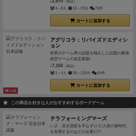
になるとテキパキと連携プレイが可能になるから心配
2,970
（税込）
¥
するな。
また、この頃には脅威と呼ばれるエイリアン
4～8人
10～15分
76件
どもがやってくる…いや、来ないとは思うが念のため
カートに追加する
説明しておくと、もし脅威の出現がアナウンスされた
ら、脅威カードを引いてどんなエイリアンが現れるか
確認するんだ。
「レーダーに反応。ゾーン・レッド、
アグリコラ：リバイズドエディシ
ョン
赤の軌道から敵が来ます。発見時刻はTプラス3 です。
世界のゲーム界の話題を独占した話題の農場
繰返します...」
脅威は中央（白）、左舷（赤）、右舷
経営ゲームの改定新版!
（青）のどこから来るのかも分かるので、出現ターン
7,150
（税込）
¥
を含めよく確認しておくように。（まあ、綿密な計画
1～4人
30～120分
45件
もすぐにズレが生じて大惨事になるんだが…。）
【講
義３：解決ラウンド】
12ターンまでのプロットが全員
カートに追加する
残り1点
完成したら、解決ラウンドへ進むぞ。ここでは
ミッシ
ョン進行ボード
に沿ってイベントが実行されていくだ
この商品を好きな人がおすすめするボードゲーム
けで、貴様たちにできることは何もない。ただ自分た
ちの愚かな行動に慌てふためき、苦笑しながら見守る
テラフォーミングマーズ
だけだ！
おそらくエネルギーもないのにレーザー砲を
いざ、赤き惑星を手なずけろ!人類の新時代
撃つ者や、満タンのエネルギーを補充し続ける者、窓
を先導するのはどの企業だ!?