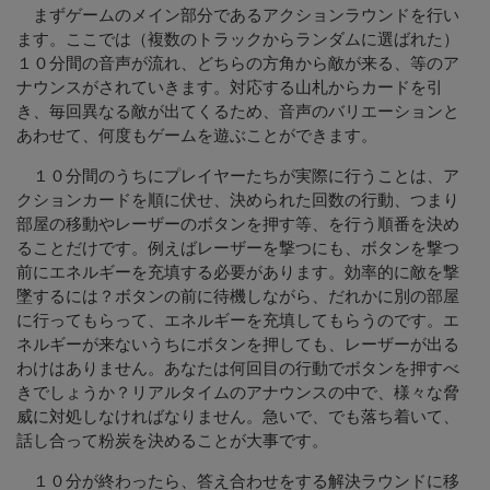
まずゲームのメイン部分であるアクションラウンドを行い
ます。ここでは（複数のトラックからランダムに選ばれた）
１０分間の音声が流れ、どちらの方角から敵が来る、等のア
ナウンスがされていきます。対応する山札からカードを引
き、毎回異なる敵が出てくるため、音声のバリエーションと
あわせて、何度もゲームを遊ぶことができます。
１０分間のうちにプレイヤーたちが実際に行うことは、ア
クションカードを順に伏せ、決められた回数の行動、つまり
部屋の移動やレーザーのボタンを押す等、を行う順番を決め
ることだけです。例えばレーザーを撃つにも、ボタンを撃つ
前にエネルギーを充填する必要があります。効率的に敵を撃
墜するには？ボタンの前に待機しながら、だれかに別の部屋
に行ってもらって、エネルギーを充填してもらうのです。エ
ネルギーが来ないうちにボタンを押しても、レーザーが出る
わけはありません。あなたは何回目の行動でボタンを押すべ
きでしょうか？リアルタイムのアナウンスの中で、様々な脅
威に対処しなければなりません。急いで、でも落ち着いて、
話し合って粉炭を決めることが大事です。
１０分が終わったら、答え合わせをする解決ラウンドに移