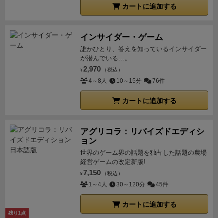
なかったんだ。分かるだろ？
【講義5：船内の脅威】
カートに追加する
残念なことにエイリアンの多くは高度な物質転送技術
を持っていて、船内に侵入してくることがある。だが
インサイダー・ゲーム
安心して欲しい。宇宙船にはロボット戦隊が装備され
誰かひとり、答えを知っているインサイダー
ているので、それを起動して連れていけばエイリアン
が潜んでいる…。
どもを駆逐することなど容易いことだろう。
なに？ロ
2,970
（税込）
¥
ボット戦隊が銃口をこちらに向けたことはないかだ
4～8人
10～15分
76件
と？ちょっと何を言っているのか分からないな…。
【講義６：シミュレーション】
まあミッションの概要
カートに追加する
は以上だ。まだ迎撃機やアンドロイドの使い方など話
してないことはあるが、そこまで話す時間もないし、
アグリコラ：リバイズドエディシ
私も大して給料を貰っているわけではないのでね。
ョン
何？不安だと？
だが安心してくれ！我々もこの講義だ
世界のゲーム界の話題を独占した話題の農場
けで君たちをいきなり宇宙に放り出すことはしない。
経営ゲームの改定新版!
7,150
高価な宇宙船をこれ以上むやみに壊されても困るし、
（税込）
¥
1～4人
30～120分
45件
…ああ、もちろん君達の命もだ。そう、言うまでもな
くね。
そこで、徐々にオペレーションを学ぶことがで
カートに追加する
きるように、いくつかのシミュレーションを用意して
残り1点