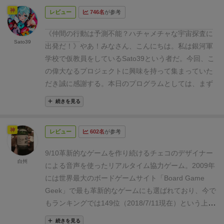
神
レビュー
746名
が参考
《仲間の行動は予測不能？ハチャメチャな宇宙探査に
Sato39
出発だ！》
やあ！みなさん、こんにちは。
私は
銀河軍
学校
で
仮教員
をしている
Sato39
という者だ。
今回、こ
の偉大なるプロジェクトに興味を持って集まっていた
だき誠に感謝する。本日のプログラムとしては、まず
このプロジェクトの概要を大まかに説明した後、
士官
続きを見る
候補希望者
に対して私が
特別講義
を行う予定だ。
この
特別講義は本学の講義に則って出来るだけ分かりやす
神
レビュー
602名
が参考
くまとめたものとなっており、一部不快な内容を含ん
でいるかもしれないが私個人の問題ではないので苦情
9/10
革新的なゲームを作り続けるチェコのデザイナー
などは決して送ってこないように。
また今回は最後ま
白州
による音声を使ったリアルタイム協力ゲーム。
2009年
でこのテンションで話をしていくので心して聞いて欲
には世界最大のボードゲームサイト「Board Game
しい。なお、気分が悪くなったものは後ろのハッチか
Geek」で最も革新的なゲームにも選ばれており、今で
ら静かに退室してくれ。
では始めようか。
＜概要＞
本
もランキングでは149位（2018/7/11現在）という上位
作「
スペースアラート
」は、プレイヤー達がレトロフ
に君臨している。
言語依存がとにかく激しかったが、
ューチャーな宇宙探査船の乗組員となり、次々と襲い
続きを見る