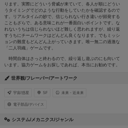
ります。実際にどういう脅威が来ていて、各人が順にどうい
うタイミングでどのような行動をしていたかを確認するので
す。リアルタイムの妙で、信じられない行き違いが頻発する
こともざらで、ある意味これが一番面白いポイントです。な
れないうちは信じられないほど難しく思われますが、繰り返
すうちにチームワークはどんどん良くなります。でもミッシ
ョンの難度もどんどん上がっていきます。唯一無二の過激な
「二人羽織」ゲームです。
時間自体はさっと終わるので、繰り返し遊ぶのにも向いて
います。協力ゲームをお探しであれば、本当にお勧めです。
世界観/フレーバー/アートワーク
宇宙/惑星
SF
未来・近未来
電子部品/デバイス
システム/メカニクス/ジャンル