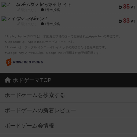
ノームズ・アット・ナイト
35
PT
紹介文なし
1件の投稿
フィッシェン2
33
PT
紹介文なし
1件の投稿
※Apple、Apple のロゴ は、米国および他の国々で登録されたApple Inc.の商標です。
※App Store は、Apple Inc.のサービスマークです。
※Android は、グーグル インコーポレイテッドの商標または登録商標です。
※Google Play とそのロゴは、Google Inc.の商標または登録商標です。
ボドゲーマTOP
ボードゲームを検索する
ボードゲームの新着レビュー
ボードゲーム会情報