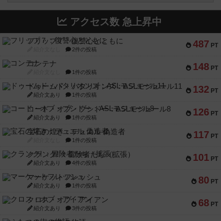
アクセス数 急上昇中
フリップ７：復讐心とともに
487
PT
紹介文なし
2件の投稿
コンテナ
148
PT
紹介文なし
1件の投稿
ドゥームド・バタリオンズ：ASLモジュール11
132
PT
紹介文あり
1件の投稿
コード・オブ・ブシドー：ASLモジュール8
126
PT
紹介文あり
1件の投稿
宝石の煌き：デュエル 偽造者
117
PT
紹介文なし
1件の投稿
クランク! ：冒険者たち（拡張）
101
PT
紹介文あり
4件の投稿
マーケットフレッシュ
80
PT
紹介文あり
1件の投稿
クロス・オブ・アイアン
68
PT
紹介文あり
3件の投稿