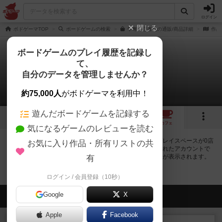
ログイン
閉じる
ボドゲーマTOP
ボードゲームの検索
争奪！忍者札の通販/商品詳細
作品
ボードゲームのプレイ履歴を記録し
て、
争奪！忍者札
自分のデータを管理しませんか？
0店のカフェ/スペースが提供中
約75,000人
がボドゲーマを利用中！
遊んだボードゲームを記録する
3
トップ
画像
動画
レビュー
カフェ
気になるゲームのレビューを読む
争奪！忍者札で遊ぶことができるボードゲームカフェ・プレイスペースが0店
お気に入り作品・所有リストの共
登録されています。公開プロフィールの都道府県が設定されたアカウントで
ログインすると、同じ都道府県内の店舗に絞り込むボタンが表示されます。
有
ログイン / 会員登録（10秒）
Google
会員の新しい投稿
X
Apple
Facebook
レビュー