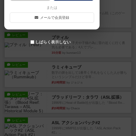
充実
エージェンシー
または
トリックテイキング好きで、チーム戦（このゲー
メールで会員登録
ムは4人専用）好きなら間違...
3分前
by ハロ
レビュー
プティル
しばらく表示しない
「時として、子犬や子猫の為に雷の近くに行く勇
気も必要である」4人でプレ...
35分前
by kurotan13
レビュー
ラミィキューブ
数字の牌を出して1番早く手札をなくした人が勝ち
というシンプルだけど非常...
約3時間前
by ジョジョ
レビュー
ブラッドリーフ：タラワ（ASL拡張）
1996年にHeat of Battle社が出版した『Blood Re...
約5時間前
by Chaco
レビュー
ASL アクションパック#2
1999年にMMP社が出版した『ASL Action Pack
#2』...