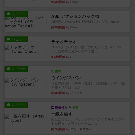
約5時間前
by Chaco
レビュー
ASL アクションパック#1
1997年にAvalon Hill社が出版した『ASL Action ...
約5時間前
by Chaco
レビュー
チャオチャオ
３～４人でわいわい遊ぶのにちょうどいい。ルー
ルは他の方が分かりやすく書...
約6時間前
by S
レビュー
充実
ウイングスパン
（全体評価）☆10/6（普通）（難易度）☆4/5（世
界観・見た目）☆5...
約6時間前
by ハシオキ
レビュー
画像付き
充実
一線を画す
簡単に言うと、トリックテイキングでモダンアー
トを行う、と言ったゲーム。...
約7時間前
by タカミネコウヘイ