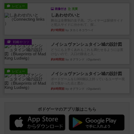
レビュー
画像付き
充実
しあわせのいと
舞台は全寮制の女子高。プレイヤーは探偵サイド
と犯人サイドに分かれて、探...
約7時間前
by タカミネコウヘイ
戦略やコツ
ノイシュヴァンシュタイン城の設計図
どうにも上手くあれもこれも満たせるようには置
けないので、入口の除去と入...
約8時間前
by オグランド（Oguland）
レビュー
ノイシュヴァンシュタイン城の設計図
ボードゲームを1,000個以上持っているユーザー視
点で良かった点と悪か...
約8時間前
by オグランド（Oguland）
ボドゲーマのアプリ版はこちら