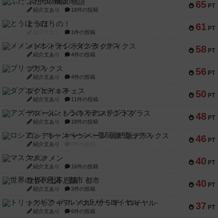
ふたつの街の物語
65
PT
紹介文あり
18件の投稿
とうほうの！
61
PT
紹介文なし
1件の投稿
メメントオンラインタクティクス
58
PT
紹介文あり
4件の投稿
ブリックス
56
PT
紹介文あり
4件の投稿
ダグエイトチェス
50
PT
紹介文あり
11件の投稿
アズール：シントラのステンドグラス
48
PT
紹介文あり
18件の投稿
ロシアン・キャンペーン：第5版デラックス
46
PT
紹介文あり
0件の投稿
マスクメン
40
PT
紹介文あり
16件の投稿
世界の七不思議：都市
40
PT
紹介文あり
3件の投稿
トリックギア - ペルソナ5 ザ・ロイヤル-
37
PT
紹介文あり
6件の投稿