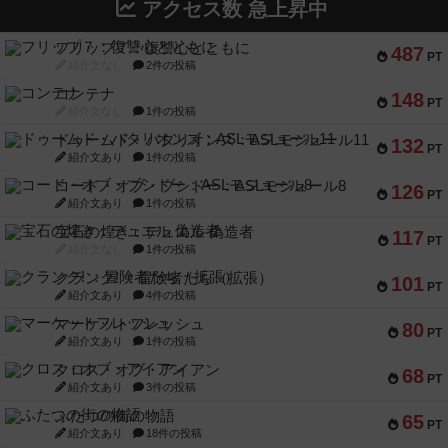
アクセス数 急上昇中
フリップ７：復讐心とともに
487
PT
紹介文なし
2件の投稿
コンテナ
148
PT
紹介文なし
1件の投稿
ドゥームド・バタリオンズ：ASLモジュール11
132
PT
紹介文あり
1件の投稿
コード・オブ・ブシドー：ASLモジュール8
126
PT
紹介文あり
1件の投稿
宝石の煌き：デュエル 偽造者
117
PT
紹介文なし
1件の投稿
クランク! ：冒険者たち（拡張）
101
PT
紹介文あり
4件の投稿
マーケットフレッシュ
80
PT
紹介文あり
1件の投稿
クロス・オブ・アイアン
68
PT
紹介文あり
3件の投稿
ふたつの街の物語
65
PT
紹介文あり
18件の投稿