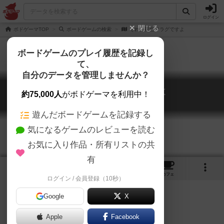
ログイン
閉じる
ボドゲーマTOP
ボードゲームの検索
それ、死亡フラグですよ
ボードゲームのプレイ履歴を記録し
て、
自分のデータを管理しませんか？
それ、死亡フラグですよ
約75,000人
がボドゲーマを利用中！
Sore Shibou Flag desuyo
遊んだボードゲームを記録する
気になるゲームのレビューを読む
お気に入り作品・所有リストの共
有
1
5
トップ
画像
動画
レビュー
カフェ
ログイン / 会員登録（10秒）
Google
X
「…？気のせいか…」
Apple
Facebook
「…やったか！？」