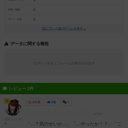
0
攻防・戦闘
0
アート・外見
似たプレイ感のゲームを探す→
データに関する報告
ログインするとフォームが表示されます
レビュー 1件
神
191名
0名
0
だか（こ）さ
ん
「…？気のせいか…」「…やったか！？」「こ