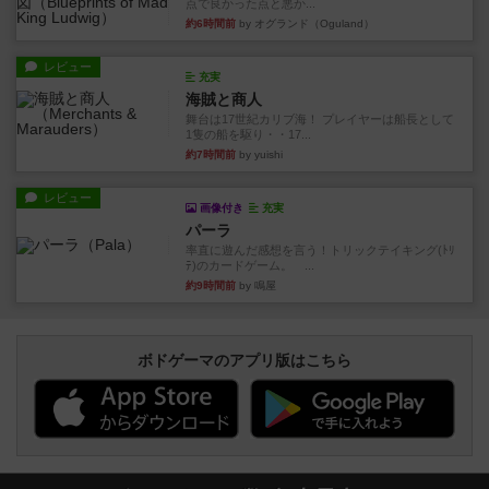
点で良かった点と悪か...
約6時間前
by オグランド（Oguland）
レビュー
充実
海賊と商人
舞台は17世紀カリブ海！ プレイヤーは船長として
1隻の船を駆り・・17...
約7時間前
by yuishi
レビュー
画像付き
充実
パーラ
率直に遊んだ感想を言う！トリックテイキング(ﾄﾘ
ﾃ)のカードゲーム。 ...
約9時間前
by 鳴屋
ボドゲーマのアプリ版はこちら