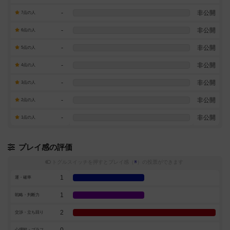
-
非公開
7点の人
-
非公開
6点の人
-
非公開
5点の人
-
非公開
4点の人
-
非公開
3点の人
-
非公開
2点の人
-
非公開
1点の人
プレイ感の評価
トグルスイッチを押すとプレイ感（
※
）の投票ができます
1
運・確率
1
戦略・判断力
2
交渉・立ち回り
0
心理戦・ブラフ