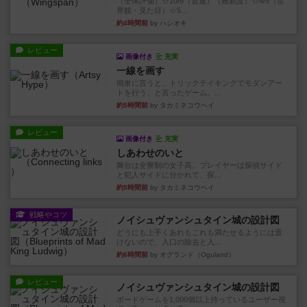
（全体評価）☆10/6（普通）（難易度）☆4/5（世
界観・見た目）☆5...
約4時間前
by ハシオキ
レビュー
画像付き
充実
一線を画す
簡単に言うと、トリックテイキングでモダンアー
トを行う、と言ったゲーム。...
約5時間前
by タカミネコウヘイ
レビュー
画像付き
充実
しあわせのいと
舞台は全寮制の女子高。プレイヤーは探偵サイド
と犯人サイドに分かれて、探...
約5時間前
by タカミネコウヘイ
戦略やコツ
ノイシュヴァンシュタイン城の設計図
どうにも上手くあれもこれも満たせるようには置
けないので、入口の除去と入...
約6時間前
by オグランド（Oguland）
レビュー
ノイシュヴァンシュタイン城の設計図
ボードゲームを1,000個以上持っているユーザー視