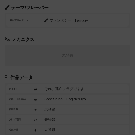
テーマ/フレーバー
ファンタジー（Fantasy）
世界観/基本テーマ
メカニクス
未登録
作品データ
それ、死亡フラグですよ
タイトル
Sore Shibou Flag desuyo
原題・英題表記
未登録
参加人数
未登録
プレイ時間
未登録
対象年齢