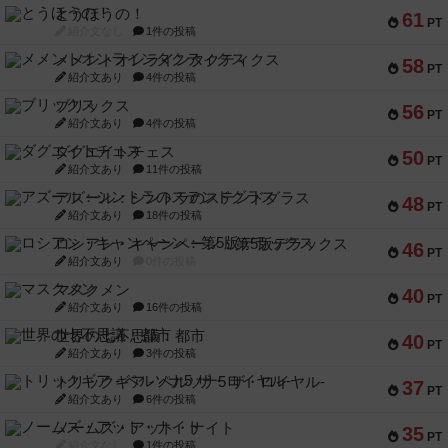
とうほうの！
61
PT
紹介文なし
1件の投稿
メメントオンラインタクティクス
58
PT
紹介文あり
4件の投稿
ブリックス
56
PT
紹介文あり
4件の投稿
ダグエイトチェス
50
PT
紹介文あり
11件の投稿
アズール：シントラのステンドグラス
48
PT
紹介文あり
18件の投稿
ロシアン・キャンペーン：第5版デラックス
46
PT
紹介文あり
0件の投稿
マスクメン
40
PT
紹介文あり
16件の投稿
世界の七不思議：都市
40
PT
紹介文あり
3件の投稿
トリックギア - ペルソナ5 ザ・ロイヤル-
37
PT
紹介文あり
6件の投稿
ノームズ・アット・ナイト
35
PT
紹介文なし
1件の投稿