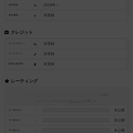
2019年～
発売時期
未登録
参考価格
クレジット
未登録
ゲームデザイン
未登録
アートワーク
未登録
関連企業/団体
レーティング
レーティングを行うには
ログイン
が必要です
-
非公開
10点の人
-
非公開
9点の人
-
非公開
8点の人