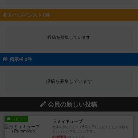
ルール/インスト 0件
投稿を募集しています
掲示板 0件
投稿を募集しています
会員の新しい投稿
レビュー
ラミィキューブ
数字の牌を出して1番早く手札をなくした人が勝ち
というシンプルだけど非常...
約2時間前
by ジョジョ