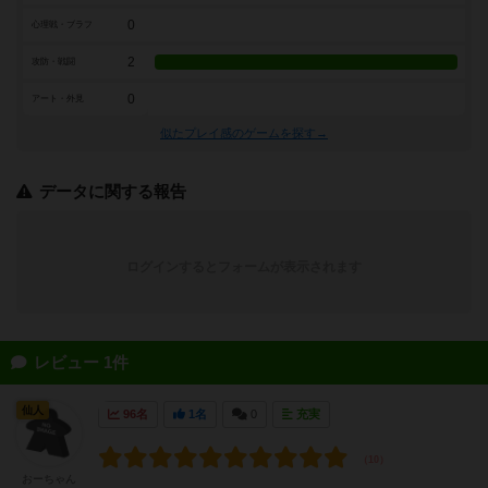
0
心理戦・ブラフ
2
攻防・戦闘
0
アート・外見
似たプレイ感のゲームを探す→
データに関する報告
ログインするとフォームが表示されます
レビュー 1件
仙人
96名
1名
0
充実
おーちゃん