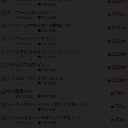
552
PT
紹介文なし
2件の投稿
マーケットフレッシュ
170
PT
紹介文あり
1件の投稿
ファイアー・ブルズ / 火牛陣
141
PT
紹介文なし
1件の投稿
ワン・トゥ・ファイブ
122
PT
紹介文あり
1件の投稿
トランスオリエント・エクスプレス
119
PT
紹介文なし
1件の投稿
フラットアイアン
118
PT
紹介文なし
2件の投稿
エコーズ・オブ・タイム
118
PT
紹介文なし
8件の投稿
南北戦争
79
PT
紹介文あり
1件の投稿
キャプテン・フリップ：イスラ・ボンバ
72
PT
紹介文なし
2件の投稿
メメントオンラインタクティクス
70
PT
紹介文あり
4件の投稿