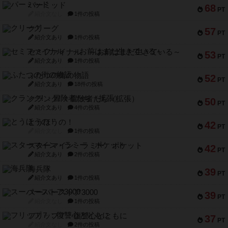
パーミッド
68
PT
紹介文なし
1件の投稿
クリーグ
57
PT
紹介文あり
1件の投稿
セミファイナル ～お前はまだ生きている～
53
PT
紹介文あり
1件の投稿
ふたつの街の物語
52
PT
紹介文あり
18件の投稿
クランク! ：冒険者たち（拡張）
50
PT
紹介文あり
4件の投稿
とうほうの！
42
PT
紹介文なし
1件の投稿
スターマイン・ラミー ポケット
42
PT
紹介文あり
2件の投稿
海兵隊
39
PT
紹介文あり
1件の投稿
スーパーストア3000
39
PT
紹介文なし
1件の投稿
フリップ７：復讐心とともに
37
PT
紹介文なし
2件の投稿