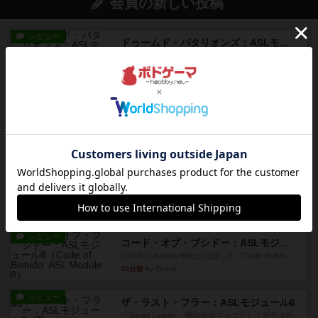
会員の新しい投稿
レビュー
ドゥームド・バタリオンズ：ASLモジュール11
『Squad Leader』用の追加マップとして発売され
たマップの#9...
3分前
by Chaco
レビュー
クロワ・ド・ゲール：ASLモジュール10
1992年にAvalon Hill社が出版した『Croix de Gu...
15分前
by Chaco
レビュー
ガンホー：ASLモジュール9
1992年にAvalon Hill社が出版した『Gung Ho！』
に付...
24分前
by Chaco
レビュー
コード・オブ・ブシドー：ASLモジュール8
1991年にAvalon Hill社が出版した『Code of Bus...
30分前
by Chaco
レビュー
ザ・ラスト・フラー：ASLモジュール6
『Squad Leader』用の追加マップとして発売され