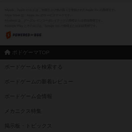
※Apple、Apple のロゴ は、米国および他の国々で登録されたApple Inc.の商標です。
※App Store は、Apple Inc.のサービスマークです。
※Android は、グーグル インコーポレイテッドの商標または登録商標です。
※Google Play とそのロゴは、Google Inc.の商標または登録商標です。
ボドゲーマTOP
ボードゲームを検索する
ボードゲームの新着レビュー
ボードゲーム会情報
メカニクス特集
掲示板・トピックス