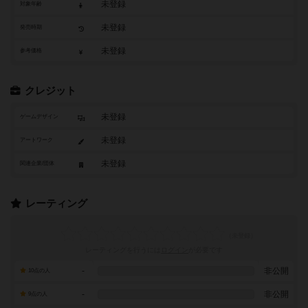
未登録
対象年齢
未登録
発売時期
未登録
参考価格
クレジット
未登録
ゲームデザイン
未登録
アートワーク
未登録
関連企業/団体
レーティング
レーティングを行うには
ログイン
が必要です
-
非公開
10点の人
-
非公開
9点の人