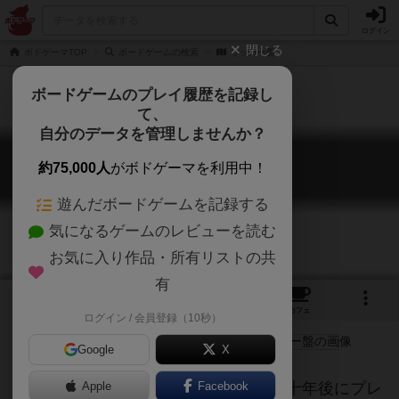
ログイン
閉じる
ボドゲーマTOP
ボードゲームの検索
サッカー盤
ボードゲームのプレイ履歴を記録し
て、
自分のデータを管理しませんか？
サッカー盤
約75,000人
がボドゲーマを利用中！
Soccer Board
遊んだボードゲームを記録する
気になるゲームのレビューを読む
お気に入り作品・所有リストの共
有
3
1
8
トップ
画像
動画
レビュー
カフェ
ログイン / 会員登録（10秒）
Google
X
子どもの頃頻繁にプレイ。そして、◯十年後にプレ
Apple
Facebook