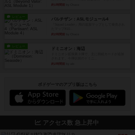
約1時間前
by Chaco
レビュー
パルチザン：ASLモジュール4
『Squad Leader』用の追加マップとして発売され
たマップ#10...
約2時間前
by Chaco
レビュー
ドミニオン：海辺
ドミニオン拡張第３弾で、主に持続カードが追加
されます。今弾以前のドミニ...
約2時間前
by aki
ボドゲーマのアプリ版はこちら
アクセス数 急上昇中
リワイルド：サウスアメリカ