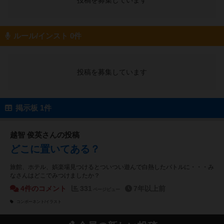
投稿を募集しています
ルール/インスト 0件
投稿を募集しています
掲示板 1件
越智 俊英さんの投稿
どこに置いてある？
旅館、ホテル、娯楽場見つけるとついつい遊んで白熱したバトルに・・・み
なさんはどこでみつけましたか？
4件のコメント
331
7年以上前
ページビュー
コンポーネント/イラスト