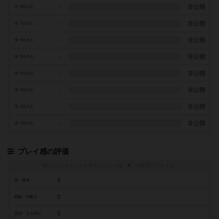
-
非公開
8点の人
-
非公開
7点の人
-
非公開
6点の人
-
非公開
5点の人
-
非公開
4点の人
-
非公開
3点の人
-
非公開
2点の人
-
非公開
1点の人
プレイ感の評価
トグルスイッチを押すとプレイ感（
※
）の投票ができます
0
運・確率
0
戦略・判断力
0
交渉・立ち回り