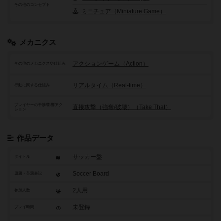
その他のコンセプト
ミニチュア（Miniature Game）
メカニクス
アクションゲーム（Action）
その他のメカニクスや仕組み
リアルタイム（Real-time）
行動に関する仕組み
プレイヤーの干渉/影響アク
直接攻撃（強奪/破壊）（Take That）
ション
作品データ
サッカー盤
タイトル
Soccer Board
原題・英題表記
2人用
参加人数
未登録
プレイ時間