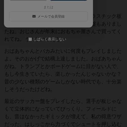
イ。
または
昔のサッカー盤の選手はペラペラのプラスチック板
メールで会員登録
でした。似たやつで、アイスホッケー盤もありまし
たね。おじさんが年末におもちゃ屋さんで買ってく
れてね。うれしかったなー
しばらく表示しない
おばあちゃんとバカみたいに何度もプレイしました
よ。そのおかげで結構上達しました。おばあちゃん
がね。トランプとかボードゲームに目がない人で、
もし今生きていたら、楽しかったんじゃないかな？
昔の少ない種類のゲームしかない時代でも、十分楽
しそうだったけどね。
最近のサッカー盤をプレイしたら、選手が板じゃな
くて立体的になっていてびっくり。フィールドに
も、昔はなかったギミックが増えて、私の得意ワザ
だった、はしっこから力づくでシュートを押し込む