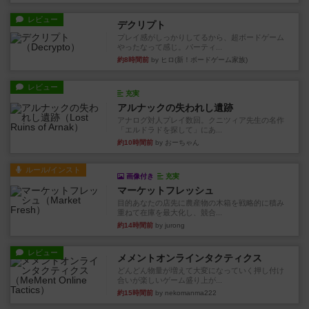
レビュー
デクリプト
プレイ感がしっかりしてるから、超ボードゲーム
やったなって感じ。パーティ...
約8時間前
by ヒロ(新！ボードゲーム家族)
レビュー
充実
アルナックの失われし遺跡
アナログ対人プレイ数回。クニツィア先生の名作
「エルドラドを探して」にあ...
約10時間前
by おーちゃん
ルール/インスト
画像付き
充実
マーケットフレッシュ
目的あなたの店先に農産物の木箱を戦略的に積み
重ねて在庫を最大化し、競合...
約14時間前
by jurong
レビュー
メメントオンラインタクティクス
どんどん物量が増えて大変になっていく押し付け
合いが楽しいゲーム盛り上が...
約15時間前
by nekomanma222