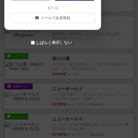
な 目的で、ボドゲ慣れし...
11分前
by daisdice
または
メールで会員登録
レビュー
充実
ウイングスパン
期待値を上げすぎた、というのが正直な感想。２
人で何度かプレイ。ここでも...
しばらく表示しない
約1時間前
by S
レビュー
街コロ通
街コロとの違いは初めから二つサイコロを振れる
など、少しの違いはあるけれ...
約6時間前
by くみ
戦略やコツ
ニューオールド
ゲーム終了時に、「オールドカードとニューカー
ドのどちらもある」 状態に...
約7時間前
by オグランド（Oguland）
レビュー
ニューオールド
ボードゲームを1,000個以上持っているユーザー視
点で良かった点と悪か...
約7時間前
by オグランド（Oguland）