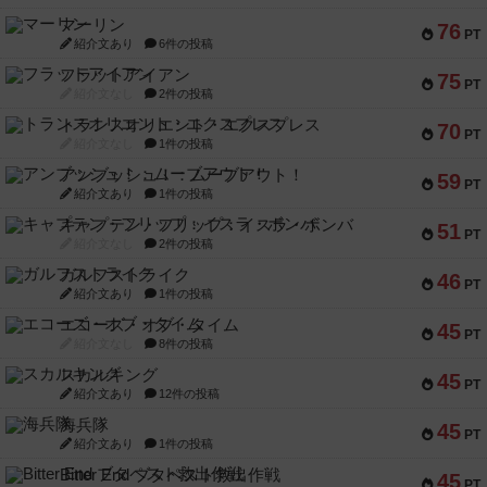
マーリン
76
PT
紹介文あり
6件の投稿
フラットアイアン
75
PT
紹介文なし
2件の投稿
トランスオリエント・エクスプレス
70
PT
紹介文なし
1件の投稿
アンブッシュ！：ムーブアウト！
59
PT
紹介文あり
1件の投稿
キャプテン・フリップ：イスラ・ボンバ
51
PT
紹介文なし
2件の投稿
ガルフストライク
46
PT
紹介文あり
1件の投稿
エコーズ・オブ・タイム
45
PT
紹介文なし
8件の投稿
スカルキング
45
PT
紹介文あり
12件の投稿
海兵隊
45
PT
紹介文あり
1件の投稿
Bitter End ブタペスト救出作戦
45
PT