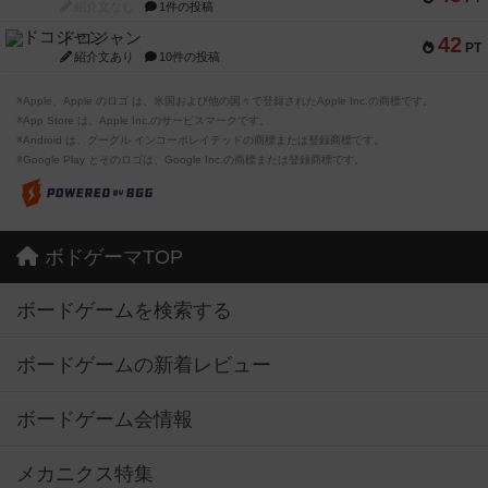
紹介文なし
1件の投稿
ドコジャン
42
PT
紹介文あり
10件の投稿
※Apple、Apple のロゴ は、米国および他の国々で登録されたApple Inc.の商標です。
※App Store は、Apple Inc.のサービスマークです。
※Android は、グーグル インコーポレイテッドの商標または登録商標です。
※Google Play とそのロゴは、Google Inc.の商標または登録商標です。
ボドゲーマTOP
ボードゲームを検索する
ボードゲームの新着レビュー
ボードゲーム会情報
メカニクス特集