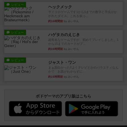
レビュー
ヘックメック
サイコロゲームです1から5までの数字と芋虫がか
かれたダイス。これを振っ...
約16時間前
by みいやん
レビュー
ハゲタカのえじき
超有名なゲームですが、初めてプレイしました。1
から15までのカードがプ...
約16時間前
by みいやん
レビュー
ジャスト・ワン
まぁ面白かった‼️よくテレビとかのバラエティなん
かで、お題がわからずに...
約16時間前
by みいやん
ボドゲーマのアプリ版はこちら