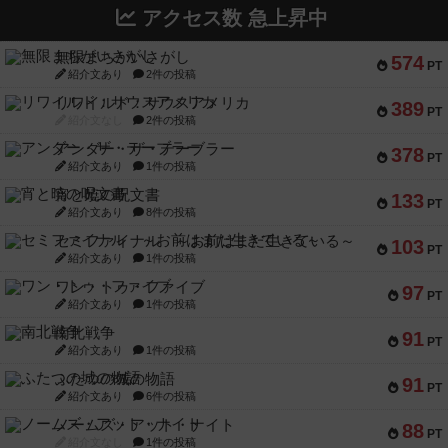
アクセス数 急上昇中
無限まちがいさがし
574
PT
紹介文あり
2件の投稿
リワイルド：サウスアメリカ
389
PT
紹介文なし
2件の投稿
アンダー・ザ・テーブラー
378
PT
紹介文あり
1件の投稿
宵と暁の呪文書
133
PT
紹介文あり
8件の投稿
セミファイナル ～お前はまだ生きている～
103
PT
紹介文あり
1件の投稿
ワン・トゥ・ファイブ
97
PT
紹介文あり
1件の投稿
南北戦争
91
PT
紹介文あり
1件の投稿
ふたつの城の物語
91
PT
紹介文あり
6件の投稿
ノームズ・アット・ナイト
88
PT
紹介文なし
1件の投稿