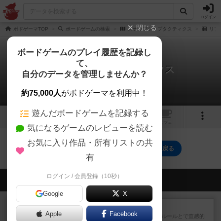
ログイン
閉じる
ボドゲーマTOP
ボードゲームの検索
スナップシップタクティクス
リプ
ボードゲームのプレイ履歴を記録し
て、
スナップシップタクティクス
自分のデータを管理しませんか？
0件のリプレイ日記
約75,000人
がボドゲーマを利用中！
遊んだボードゲームを記録する
1
1
トップ
画像
動画
レビュー
カフェ
気になるゲームのレビューを読む
お気に入り作品・所有リストの共
スナップシップタクティクスのトップに戻る
有
ログイン / 会員登録（10秒）
会員の新しい投稿
Google
X
レビュー
エージェントアベニュー
Apple
Facebook
追いついたら勝ち。シンプルな ルールとで直感的