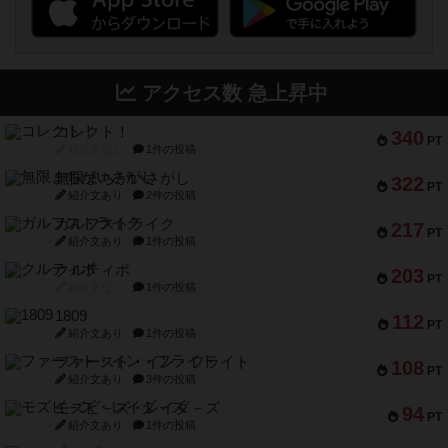
アクセス数 急上昇中
コレクト！
340
PT
紹介文なし
1件の投稿
無限まちがいさがし
322
PT
紹介文あり
2件の投稿
ガルフストライク
217
PT
紹介文あり
1件の投稿
クルティボ
203
PT
紹介文なし
1件の投稿
1809
112
PT
紹介文あり
1件の投稿
ファースト・イン・フライト
108
PT
紹介文あり
3件の投稿
モズビ－ズ・レイダ－ズ
94
PT
紹介文あり
1件の投稿