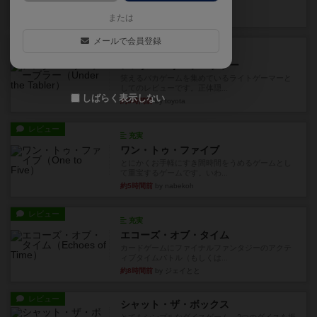
見える状態でカードを教えた...
約1時間前
by mob567
または
メールで会員登録
レビュー
充実
アンダー・ザ・テーブラー
笑えるバカゲームを集めているライトゲーマーと
してのレビューです。正体隠...
しばらく表示しない
約3時間前
by toyota
レビュー
充実
ワン・トゥ・ファイブ
とにかくお手軽にすき間時間をうめるゲームとし
て重宝するゲームです。いわ...
約5時間前
by nabekoh
レビュー
充実
エコーズ・オブ・タイム
カードゲームにファイナルファンタジーのアクテ
ィブタイムバトル（もしくは...
約8時間前
by ジェイとと
レビュー
シャット・ザ・ボックス