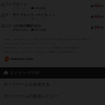
ラピード
46
PT
紹介文なし
1件の投稿
ザ・フラッフィー・ライト
44
PT
紹介文なし
0件の投稿
ふたつの城の物語
39
PT
紹介文あり
6件の投稿
※Apple、Apple のロゴ は、米国および他の国々で登録されたApple Inc.の商標です。
※App Store は、Apple Inc.のサービスマークです。
※Android は、グーグル インコーポレイテッドの商標または登録商標です。
※Google Play とそのロゴは、Google Inc.の商標または登録商標です。
ボドゲーマTOP
ボードゲームを検索する
ボードゲームの新着レビュー