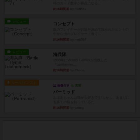
時のカード数字が得点になる...
約16時間前
by mob567
レビュー
コンセプト
親のプレイヤーがお題を決めて限られたヒントの
中から他のプレイヤーに当て...
約16時間前
by mob567
レビュー
海兵隊
1988年にVictory Gamesが出版した
『Leathernec...
約16時間前
by Chaco
ルール/インスト
画像付き
充実
パーミッド
おばあちゃんは猫が大好きです!しかし、あまりに
も多くの猫を飼っているた...
約16時間前
by jurong