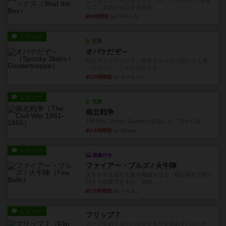
とてもシンプルなダイスゲーム。2つのダイスを振
って、出目の合計を自分の...
約9時間前
by OSAっち
レビュー
充実
オバケだぞ～
対人アナログプレイ。簡単なルールで誰とでも遊
べるゲーム。こんなの子ども...
約10時間前
by おーちゃん
レビュー
充実
南北戦争
1983年にVictory Gamesが出版した『The Civil ...
約14時間前
by Chaco
レビュー
画像付き
ファイアー・ブルズ / 火牛陣
火牛を引き連れて敵を殲滅させる。縦か斜めで前2
列まで攻撃できるが、自分...
約16時間前
by うらまこ
レビュー
フリップ７
カードをめくるかパスをするかを決めてパスした