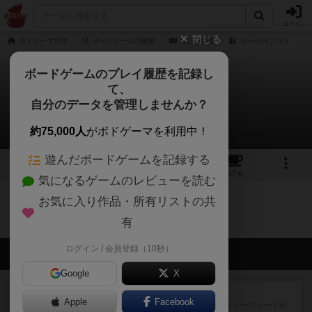
ログイン
閉じる
ボドゲーマTOP
ボードゲームの検索
白詰草の庭
ルール/インスト
ボードゲームのプレイ履歴を記録し
て、
白詰草の庭
自分のデータを管理しませんか？
0件のルール/インスト
約75,000人
がボドゲーマを利用中！
遊んだボードゲームを記録する
3
1
8
トップ
画像
動画
レビュー
カフェ
気になるゲームのレビューを読む
お気に入り作品・所有リストの共
白詰草の庭のトップに戻る
有
ログイン / 会員登録（10秒）
会員の新しい投稿
Google
X
レビュー
花火：スターマイン
Apple
Facebook
自分のカードは見えず他のプレイヤーのカードが