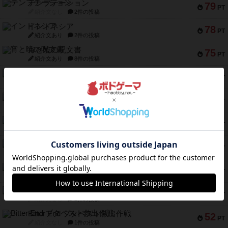
テンプテーション
79
PT
紹介文なし
2件の投稿
インドネシア
78
PT
紹介文あり
2件の投稿
宵と暁の呪文書
75
PT
紹介文あり
8件の投稿
リスボン・トラム 28
73
PT
紹介文あり
9件の投稿
アマナイト
73
PT
紹介文なし
1件の投稿
ブラヴェスト
66
PT
紹介文なし
1件の投稿
スペクタキュラー
60
PT
紹介文なし
1件の投稿
スモールワールド
59
PT
紹介文あり
13件の投稿
ギャンブラー
58
PT
紹介文なし
2件の投稿
Bitter End ブタペスト救出作戦
52
PT
紹介文なし
1件の投稿