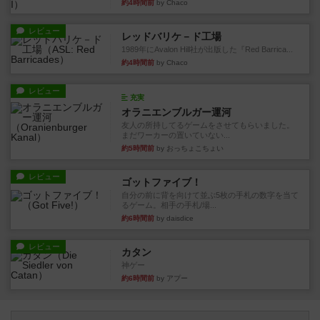
約4時間前
by Chaco
レビュー
レッドバリケ－ド工場
1989年にAvalon Hill社が出版した『Red Barrica...
約4時間前
by Chaco
レビュー
充実
オラニエンブルガー運河
友人の所持してるゲームをさせてもらいました。
まだワーカーの置いていない...
約5時間前
by おっちょこちょい
レビュー
ゴットファイブ！
自分の前に背を向けて並ぶ5枚の手札の数字を当て
るゲーム。相手の手札/場...
約6時間前
by daisdice
レビュー
カタン
神ゲー
約6時間前
by アプー