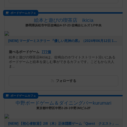
ボードゲームカフェ
絵本と遊びの喫茶店 ikicia
静岡県浜松市中区佐鳴台4-37-23 佐鳴台ヒルズ１F中央
[NEW] マーダーミステリー 『優しい死神の席』（2024年06月12日 15時47分）
遊べるボードゲーム
777個
絵本と遊びの喫茶店ikiciaは、佐鳴台のホワイトストリート沿いにある
ボードゲームと絵本を楽しむ事ができるカフェです。こどもから大人
ま...
フォローする
ボードゲームカフェ
中野ボードゲーム＆ダイニングバーkurumari
東京都中野区中野2-28-1中野JMビル2F
[NEW] 【初心者歓迎】2/8（木）正体隠匿ゲーム「Quest クエスト」をやろう！苦手でも一緒に楽しめます！（2024年02月07日 20時06分）