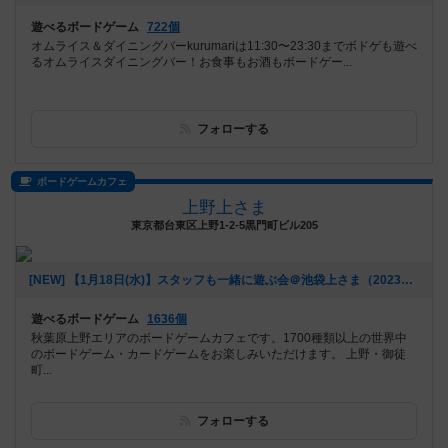
遊べるボードゲーム
722個
オムライス＆ダイニングバーkurumariは11:30〜23:30までボドゲも遊べ
るオムライスダイニングバー！お食事もお酒もボードゲー...
フォローする
ボードゲームカフェ
上野上さま
東京都台東区上野1-2-5黒門町ビル205
[NEW] 【1月18日(水)】スタッフも一緒に遊ぶ会＠池袋上さま（2023年01月09日 23時09分）
遊べるボードゲーム
1636個
秋葉原上野エリアのボードゲームカフェです。1700種類以上の世界中
のボードゲーム・カードゲームをお楽しみいただけます。 上野・御徒
町...
フォローする