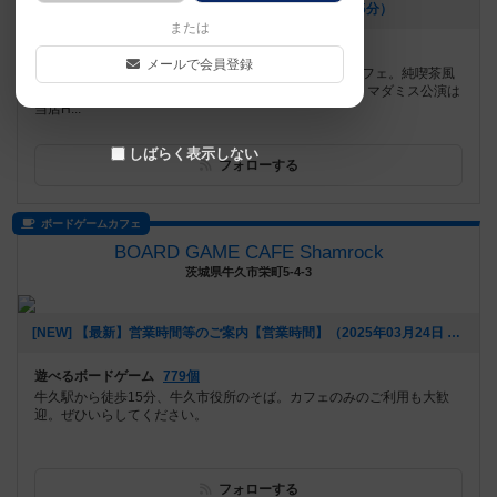
[NEW] 7月のボドゲ営業日程（2026年06月27日 15時15分）
または
遊べるボードゲーム
278個
メールで会員登録
東福寺駅から徒歩6分。日曜のみ営業しているボドゲカフェ。純喫茶風
の落ち着いた空間でボードゲームを楽しんで頂けます。マダミス公演は
当店H...
しばらく表示しない
フォローする
ボードゲームカフェ
BOARD GAME CAFE Shamrock
茨城県牛久市栄町5-4-3
[NEW] 【最新】営業時間等のご案内【営業時間】（2025年03月24日 13時02分）
遊べるボードゲーム
779個
牛久駅から徒歩15分、牛久市役所のそば。カフェのみのご利用も大歓
迎。ぜひいらしてください。
フォローする