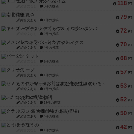
エコーズ・オブ・タイム
118
PT
紹介文なし
8件の投稿
南北戦争
79
PT
紹介文あり
1件の投稿
キャプテン・フリップ：イスラ・ボンバ
72
PT
紹介文なし
2件の投稿
メメントオンラインタクティクス
70
PT
紹介文あり
4件の投稿
パーミッド
68
PT
紹介文なし
1件の投稿
クリーグ
57
PT
紹介文あり
1件の投稿
セミファイナル ～お前はまだ生きている～
53
PT
紹介文あり
1件の投稿
ふたつの街の物語
52
PT
紹介文あり
18件の投稿
クランク! ：冒険者たち（拡張）
50
PT
紹介文あり
4件の投稿
とうほうの！
42
PT
紹介文なし
1件の投稿