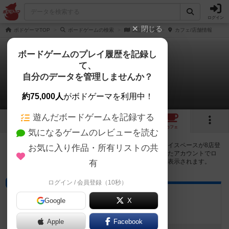
ログイン
閉じる
ボドゲーマTOP
ボードゲームの検索
白詰草の庭
カフェ/店舗情報
ボードゲームのプレイ履歴を記録し
て、
白詰草の庭
自分のデータを管理しませんか？
8店のカフェ/スペースが提供中
約75,000人
がボドゲーマを利用中！
遊んだボードゲームを記録する
3
1
8
トップ
画像
動画
レビュー
カフェ
気になるゲームのレビューを読む
白詰草の庭で遊ぶことができるボードゲームカフェ・プレイスペースが8店登
お気に入り作品・所有リストの共
録されています。公開プロフィールの都道府県が設定されたアカウントでロ
グインすると、同じ都道府県内の店舗に絞り込むボタンが表示されます。
有
ログイン / 会員登録（10秒）
ボードゲームカフェ
ボドゲカフェ れもん
Google
X
京都府京都市東山区泉涌寺雀ケ森町７ー６
Apple
Facebook