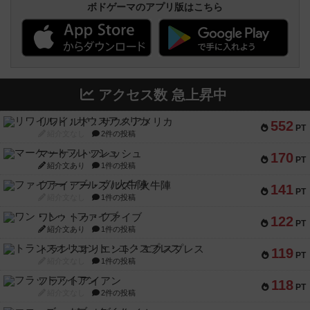
ボドゲーマのアプリ版はこちら
アクセス数 急上昇中
リワイルド：サウスアメリカ
552
PT
紹介文なし
2件の投稿
マーケットフレッシュ
170
PT
紹介文あり
1件の投稿
ファイアー・ブルズ / 火牛陣
141
PT
紹介文なし
1件の投稿
ワン・トゥ・ファイブ
122
PT
紹介文あり
1件の投稿
トランスオリエント・エクスプレス
119
PT
紹介文なし
1件の投稿
フラットアイアン
118
PT
紹介文なし
2件の投稿