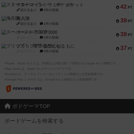
スターマイン・ラミー ポケット
42
PT
紹介文あり
2件の投稿
海兵隊
39
PT
紹介文あり
1件の投稿
スーパーストア3000
39
PT
紹介文なし
1件の投稿
フリップ７：復讐心とともに
37
PT
紹介文なし
2件の投稿
※Apple、Apple のロゴ は、米国および他の国々で登録されたApple Inc.の商標です。
※App Store は、Apple Inc.のサービスマークです。
※Android は、グーグル インコーポレイテッドの商標または登録商標です。
※Google Play とそのロゴは、Google Inc.の商標または登録商標です。
ボドゲーマTOP
ボードゲームを検索する