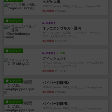
ペガサス橋
1997年にAvalon Hill社が出版した『Pegasus Bri...
約3時間前
by Chaco
レビュー
画像付き
オラニエンブルガー運河
存在をうっすらと認識していたけど、セールやっ
てて、2人専用でワカプレと...
約3時間前
by みいやん
レビュー
画像付き
充実
フィッシェン2
ゲームの流れはフィッシェンだが、ゲーム開始時
はペリカンとエビの2スート...
約4時間前
by うらまこ
レビュー
パイパー戦闘団2
1996年にAvalon Hill社が出版した『Kampfgruppe...
約4時間前
by Chaco
レビュー
パイパー戦闘団1
1993年にAvalon Hill社が出版した『Kampfgruppe...