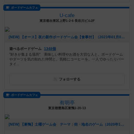
ボードゲームカフェ
U-cafe
東京都台東区上野1-2-6 長谷川ビル2F
[NEW] 【オース】夜の新作ボードゲーム会【食事付】（2023年01月09日 20時31分）
遊べるボードゲーム
1348個
"好きが集まる場所" 美味しい料理やお酒を大切な人と。ボードゲーム
やダーツを気の知れた仲間と。気軽にコーヒーを。一人でゆったりバー
タイ...
フォローする
ボードゲームカフェ
有明亭
東京都豊島区巣鴨1-20-13
[NEW] 【巣鴨】土曜ゲーム会 テーマ：街・地名のゲーム（2020年12月02日 17時54分）