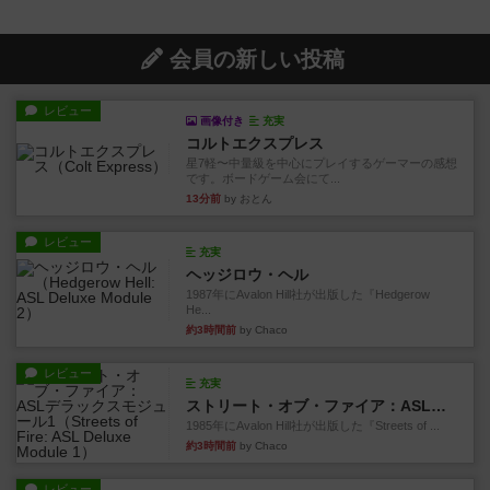
会員の新しい投稿
レビュー
画像付き
充実
コルトエクスプレス
星7軽〜中量級を中心にプレイするゲーマーの感想
です。ボードゲーム会にて...
13分前
by おとん
レビュー
充実
ヘッジロウ・ヘル
1987年にAvalon Hill社が出版した『Hedgerow
He...
約3時間前
by Chaco
レビュー
充実
ストリート・オブ・ファイア：ASLデラックスモジュール1
1985年にAvalon Hill社が出版した『Streets of ...
約3時間前
by Chaco
レビュー